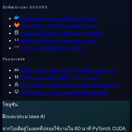
นักพัฒนาและ DEVOPS
Docker
คอนเทนเนอร์พร้อมสิทธิ์ root
GitLab
Git + CI/CD แบบ Self-hosted
ฐานข้อมูล
Postgres, MySQL, MongoDB
เซิร์ฟเวอร์โค้ด
VS Code ในเบราว์เซอร์
n8n
ระบบอัตโนมัติทำงาน 24/7
รันและเทรด
เซิร์ฟเวอร์เกม
Minecraft, CS, ARK และอีกมาก
Forex และเทรดดิ้ง
MT5 ใกล้โบรกเกอร์
VPN และความเป็นส่วนตัว
VPN ส่วนตัวของคุณ
เวิร์กสเตชันระยะไกล
เดสก์ท็อปที่ไม่เคยหลับ
โซลูชัน
ฝึกและประมวลผล AI
จากไอเดียสู่โมเดลที่ปล่อยใช้งานใน 60 นาที PyTorch, CUDA,