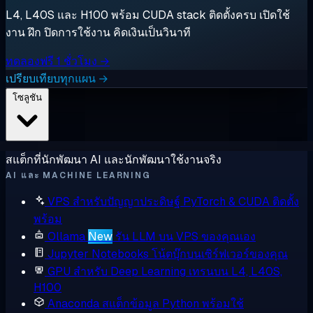
L4, L40S และ H100 พร้อม CUDA stack ติดตั้งครบ เปิดใช้
งาน ฝึก ปิดการใช้งาน คิดเงินเป็นวินาที
ทดลองฟรี 1 ชั่วโมง →
เปรียบเทียบทุกแผน →
โซลูชัน
สแต็กที่นักพัฒนา AI และนักพัฒนาใช้งานจริง
AI และ MACHINE LEARNING
VPS สำหรับปัญญาประดิษฐ์
PyTorch & CUDA ติดตั้ง
พร้อม
Ollama
New
รัน LLM บน VPS ของคุณเอง
Jupyter Notebooks
โน้ตบุ๊กบนเซิร์ฟเวอร์ของคุณ
GPU สำหรับ Deep Learning
เทรนบน L4, L40S,
H100
Anaconda
สแต็กข้อมูล Python พร้อมใช้