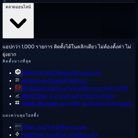
ตลาดออนไลน์
แอปกว่า 1,000 รายการ ติดตั้งได้ในคลิกเดียว ไม่ต้องตั้งค่า ไม่
ยุ่งยาก
ติดตั้งมากที่สุด
MikroTik CHR
RouterOS บนคลาวด์
aaPanel
แผงโฮสติงน้ำหนักเบา
WireGuard
เคอร์เนลรุ่นใหม่ที่ทำงานรวดเร็ว VPN
MetaTrader 4
มาตรฐานสำหรับเทรด Forex
Hiddify Manager
แผง VPN รองรับหลายโปรโตคอล
แผงควบคุมโฮสติ้ง
Plesk
แผงเว็บโฮสติงครบวงจร
FastPanel
แผงเซิร์ฟเวอร์ฟรีและเร็ว