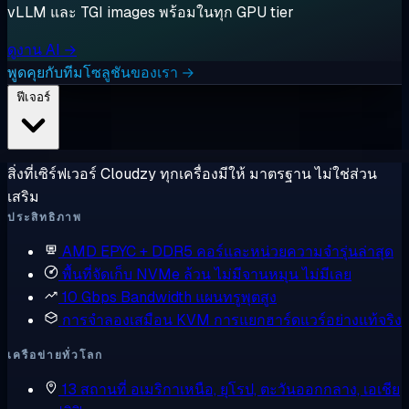
vLLM และ TGI images พร้อมในทุก GPU tier
ดูงาน AI →
พูดคุยกับทีมโซลูชันของเรา →
ฟีเจอร์
สิ่งที่เซิร์ฟเวอร์ Cloudzy ทุกเครื่องมีให้ มาตรฐาน ไม่ใช่ส่วน
เสริม
ประสิทธิภาพ
AMD EPYC + DDR5
คอร์และหน่วยความจำรุ่นล่าสุด
พื้นที่จัดเก็บ NVMe ล้วน
ไม่มีจานหมุน ไม่มีเลย
10 Gbps Bandwidth
แผนทรูพุตสูง
การจำลองเสมือน KVM
การแยกฮาร์ดแวร์อย่างแท้จริง
เครือข่ายทั่วโลก
13 สถานที่
อเมริกาเหนือ, ยุโรป, ตะวันออกกลาง, เอเชีย