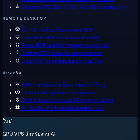
Custom VPS
เลือก CPU, RAM, ดิสก์ตามต้องการ
REMOTE DESKTOP
ซื้อ RDP
เปรียบเทียบทุกแผน RDP
USA RDP
RDP แอดมินบน IP สหรัฐฯ
Forex RDP
เดสก์ท็อปเทรดความหน่วงต่ำ
Botting RDP
พร้อมรันบอตตลอดเวลา
Linux RDP
เดสก์ท็อป Linux ระยะไกล
ส่วนเสริม
VPS สำหรับจัดเก็บข้อมูล
แผนดิสก์ใหญ่
Custom ISO
บูตอิมเมจของคุณเอง
IPv4 แบบเฉพาะเจาะจง
IP ของคุณ ไม่แชร์
IP เพิ่มเติม
IPv4 หลายตัวต่อเซิร์ฟเวอร์
ใหม่
GPU VPS สำหรับงาน AI