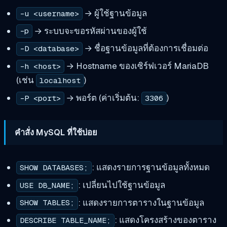
→ ผู้ใช้ฐานข้อมูล
-u <username>
→ ระบบจะขอรหัสผ่านของผู้ใช้
-p
→ ชื่อฐานข้อมูลที่ต้องการเชื่อมต่อ
-D <database>
→ Hostname ของเซิร์ฟเวอร์ MariaDB
-h <host>
(เช่น
)
localhost
→ พอร์ต (ค่าเริ่มต้น:
)
-P <port>
3306
คำสั่ง MySQL ที่ใช้บ่อย
: แสดงรายการฐานข้อมูลทั้งหมด
SHOW DATABASES;
: เปลี่ยนไปใช้ฐานข้อมูล
USE DB_NAME;
: แสดงรายการตารางในฐานข้อมูล
SHOW TABLES;
: แสดงโครงสร้างของตาราง
DESCRIBE TABLE_NAME;