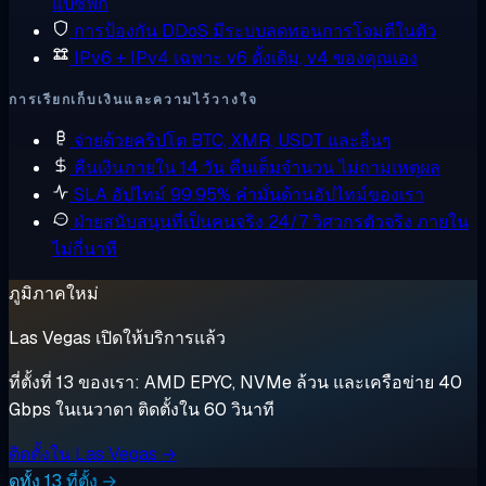
แปซิฟิก
การป้องกัน DDoS
มีระบบลดทอนการโจมตีในตัว
IPv6 + IPv4 เฉพาะ
v6 ดั้งเดิม, v4 ของคุณเอง
การเรียกเก็บเงินและความไว้วางใจ
จ่ายด้วยคริปโต
BTC, XMR, USDT และอื่นๆ
คืนเงินภายใน 14 วัน
คืนเต็มจำนวน ไม่ถามเหตุผล
SLA อัปไทม์ 99.95%
คำมั่นด้านอัปไทม์ของเรา
ฝ่ายสนับสนุนที่เป็นคนจริง 24/7
วิศวกรตัวจริง ภายใน
ไม่กี่นาที
ภูมิภาคใหม่
Las Vegas เปิดให้บริการแล้ว
ที่ตั้งที่ 13 ของเรา: AMD EPYC, NVMe ล้วน และเครือข่าย 40
Gbps ในเนวาดา ติดตั้งใน 60 วินาที
ติดตั้งใน Las Vegas →
ดูทั้ง 13 ที่ตั้ง →