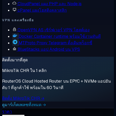
CloudPanel
แผง PHP และ Node.js
cPanel
แผงโฮสติงคลาสสิก
VPN และเครื่องมือ
OpenVPN AS
เซิร์ฟเวอร์ VPN โฮสต์เอง
Docker
Container runtime พร้อมใช้งานทันที
MTProto Proxy
Telegram ดั้งเดิมพร็อกซี่
BlueStacks
แอป Android บน VPS
ติดตั้งมากที่สุด
MikroTik CHR ใน 1 คลิก
RouterOS Cloud Hosted Router บน EPYC + NVMe แอปอัน
ดับ 1 ที่ลูกค้าใช้ พร้อมใน 60 วินาที
ติดตั้ง MikroTik CHR →
ดูมาร์เก็ตเพลซทั้งหมด →
ราคา