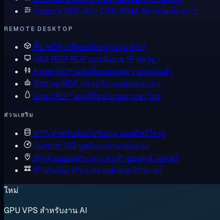
Custom VPS
เลือก CPU, RAM, ดิสก์ตามต้องการ
REMOTE DESKTOP
ซื้อ RDP
เปรียบเทียบทุกแผน RDP
USA RDP
RDP แอดมินบน IP สหรัฐฯ
Forex RDP
เดสก์ท็อปเทรดความหน่วงต่ำ
Botting RDP
พร้อมรันบอตตลอดเวลา
Linux RDP
เดสก์ท็อป Linux ระยะไกล
ส่วนเสริม
VPS สำหรับจัดเก็บข้อมูล
แผนดิสก์ใหญ่
Custom ISO
บูตอิมเมจของคุณเอง
IPv4 แบบเฉพาะเจาะจง
IP ของคุณ ไม่แชร์
IP เพิ่มเติม
IPv4 หลายตัวต่อเซิร์ฟเวอร์
ใหม่
GPU VPS สำหรับงาน AI