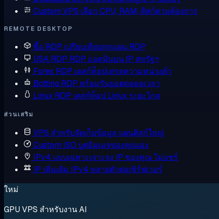
Custom VPS
เลือก CPU, RAM, ดิสก์ตามต้องการ
REMOTE DESKTOP
ซื้อ RDP
เปรียบเทียบทุกแผน RDP
USA RDP
RDP แอดมินบน IP สหรัฐฯ
Forex RDP
เดสก์ท็อปเทรดความหน่วงต่ำ
Botting RDP
พร้อมรันบอตตลอดเวลา
Linux RDP
เดสก์ท็อป Linux ระยะไกล
ส่วนเสริม
VPS สำหรับจัดเก็บข้อมูล
แผนดิสก์ใหญ่
Custom ISO
บูตอิมเมจของคุณเอง
IPv4 แบบเฉพาะเจาะจง
IP ของคุณ ไม่แชร์
IP เพิ่มเติม
IPv4 หลายตัวต่อเซิร์ฟเวอร์
ใหม่
GPU VPS สำหรับงาน AI