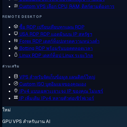
Custom VPS
เลือก CPU, RAM, ดิสก์ตามต้องการ
REMOTE DESKTOP
ซื้อ RDP
เปรียบเทียบทุกแผน RDP
USA RDP
RDP แอดมินบน IP สหรัฐฯ
Forex RDP
เดสก์ท็อปเทรดความหน่วงต่ำ
Botting RDP
พร้อมรันบอตตลอดเวลา
Linux RDP
เดสก์ท็อป Linux ระยะไกล
ส่วนเสริม
VPS สำหรับจัดเก็บข้อมูล
แผนดิสก์ใหญ่
Custom ISO
บูตอิมเมจของคุณเอง
IPv4 แบบเฉพาะเจาะจง
IP ของคุณ ไม่แชร์
IP เพิ่มเติม
IPv4 หลายตัวต่อเซิร์ฟเวอร์
ใหม่
GPU VPS สำหรับงาน AI