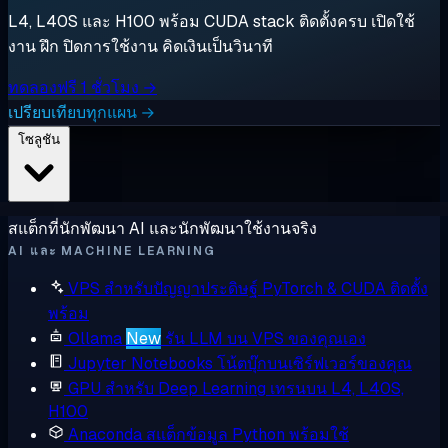
L4, L40S และ H100 พร้อม CUDA stack ติดตั้งครบ เปิดใช้
งาน ฝึก ปิดการใช้งาน คิดเงินเป็นวินาที
ทดลองฟรี 1 ชั่วโมง →
เปรียบเทียบทุกแผน →
โซลูชัน
สแต็กที่นักพัฒนา AI และนักพัฒนาใช้งานจริง
AI และ MACHINE LEARNING
VPS สำหรับปัญญาประดิษฐ์
PyTorch & CUDA ติดตั้ง
พร้อม
Ollama
New
รัน LLM บน VPS ของคุณเอง
Jupyter Notebooks
โน้ตบุ๊กบนเซิร์ฟเวอร์ของคุณ
GPU สำหรับ Deep Learning
เทรนบน L4, L40S,
H100
Anaconda
สแต็กข้อมูล Python พร้อมใช้