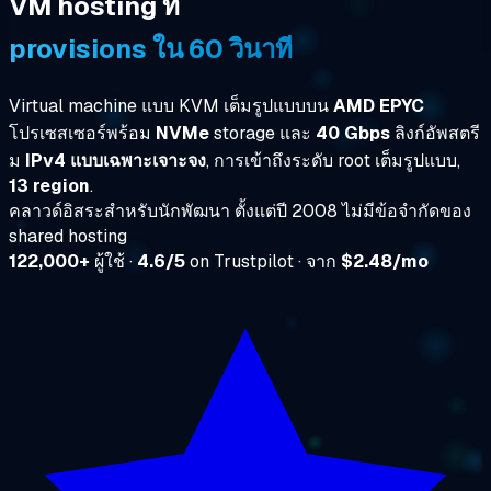
VM hosting ที่
provisions ใน 60 วินาที
Virtual machine แบบ KVM เต็มรูปแบบบน
AMD EPYC
โปรเซสเซอร์พร้อม
NVMe
storage และ
40 Gbps
ลิงก์อัพสตรี
ม
IPv4 แบบเฉพาะเจาะจง
, การเข้าถึงระดับ root เต็มรูปแบบ,
13 region
.
คลาวด์อิสระสำหรับนักพัฒนา ตั้งแต่ปี 2008 ไม่มีข้อจำกัดของ
shared hosting
122,000+
ผู้ใช้ ·
4.6/5
on Trustpilot · จาก
$2.48/mo