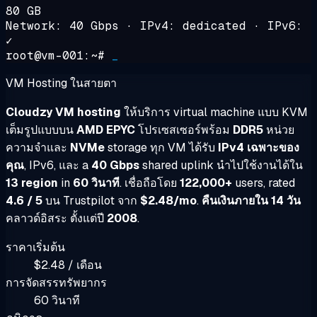
80 GB
Network: 40 Gbps · IPv4: dedicated · IPv6:
✓
root@vm-001:~#
_
VM Hosting ในสายตา
Cloudzy VM hosting
ให้บริการ virtual machine แบบ KVM
เต็มรูปแบบบน
AMD EPYC
โปรเซสเซอร์พร้อม
DDR5
หน่วย
ความจำและ
NVMe
storage ทุก VM ได้รับ
IPv4 เฉพาะของ
คุณ
, IPv6, และ a
40 Gbps
shared uplink นำไปใช้งานได้ใน
13 region
in
60 วินาที
. เชื่อถือโดย
122,000+
users, rated
4.6 / 5
บน Trustpilot จาก
$2.48/mo
.
คืนเงินภายใน 14 วัน
คลาวด์อิสระ ตั้งแต่ปี
2008
.
ราคาเริ่มต้น
$2.48 / เดือน
การจัดสรรทรัพยากร
60 วินาที