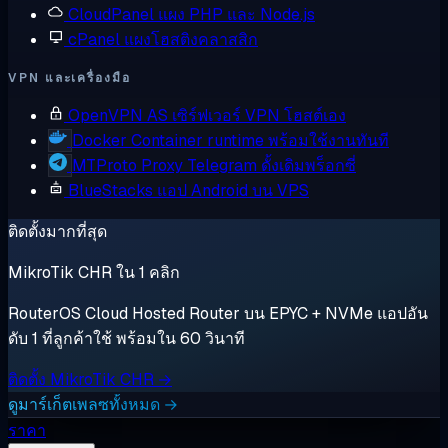
CloudPanel
แผง PHP และ Node.js
cPanel
แผงโฮสติงคลาสสิก
VPN และเครื่องมือ
OpenVPN AS
เซิร์ฟเวอร์ VPN โฮสต์เอง
Docker
Container runtime พร้อมใช้งานทันที
MTProto Proxy
Telegram ดั้งเดิมพร็อกซี่
BlueStacks
แอป Android บน VPS
ติดตั้งมากที่สุด
MikroTik CHR ใน 1 คลิก
RouterOS Cloud Hosted Router บน EPYC + NVMe แอปอัน
ดับ 1 ที่ลูกค้าใช้ พร้อมใน 60 วินาที
ติดตั้ง MikroTik CHR →
ดูมาร์เก็ตเพลซทั้งหมด →
ราคา