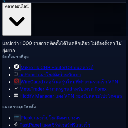
ตลาดออนไลน์
แอปกว่า 1,000 รายการ ติดตั้งได้ในคลิกเดียว ไม่ต้องตั้งค่า ไม่
ยุ่งยาก
ติดตั้งมากที่สุด
MikroTik CHR
RouterOS บนคลาวด์
aaPanel
แผงโฮสติงน้ำหนักเบา
WireGuard
เคอร์เนลรุ่นใหม่ที่ทำงานรวดเร็ว VPN
MetaTrader 4
มาตรฐานสำหรับเทรด Forex
Hiddify Manager
แผง VPN รองรับหลายโปรโตคอล
แผงควบคุมโฮสติ้ง
Plesk
แผงเว็บโฮสติงครบวงจร
FastPanel
แผงเซิร์ฟเวอร์ฟรีและเร็ว