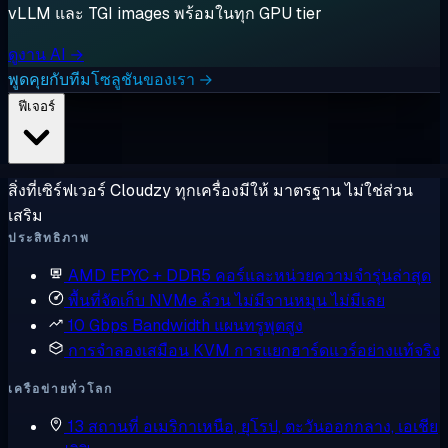
vLLM และ TGI images พร้อมในทุก GPU tier
ดูงาน AI →
พูดคุยกับทีมโซลูชันของเรา →
ฟีเจอร์
สิ่งที่เซิร์ฟเวอร์ Cloudzy ทุกเครื่องมีให้ มาตรฐาน ไม่ใช่ส่วน
เสริม
ประสิทธิภาพ
AMD EPYC + DDR5
คอร์และหน่วยความจำรุ่นล่าสุด
พื้นที่จัดเก็บ NVMe ล้วน
ไม่มีจานหมุน ไม่มีเลย
10 Gbps Bandwidth
แผนทรูพุตสูง
การจำลองเสมือน KVM
การแยกฮาร์ดแวร์อย่างแท้จริง
เครือข่ายทั่วโลก
13 สถานที่
อเมริกาเหนือ, ยุโรป, ตะวันออกกลาง, เอเชีย