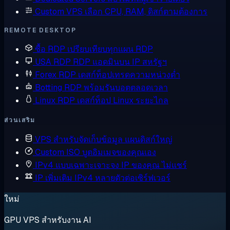
Custom VPS
เลือก CPU, RAM, ดิสก์ตามต้องการ
REMOTE DESKTOP
ซื้อ RDP
เปรียบเทียบทุกแผน RDP
USA RDP
RDP แอดมินบน IP สหรัฐฯ
Forex RDP
เดสก์ท็อปเทรดความหน่วงต่ำ
Botting RDP
พร้อมรันบอตตลอดเวลา
Linux RDP
เดสก์ท็อป Linux ระยะไกล
ส่วนเสริม
VPS สำหรับจัดเก็บข้อมูล
แผนดิสก์ใหญ่
Custom ISO
บูตอิมเมจของคุณเอง
IPv4 แบบเฉพาะเจาะจง
IP ของคุณ ไม่แชร์
IP เพิ่มเติม
IPv4 หลายตัวต่อเซิร์ฟเวอร์
ใหม่
GPU VPS สำหรับงาน AI