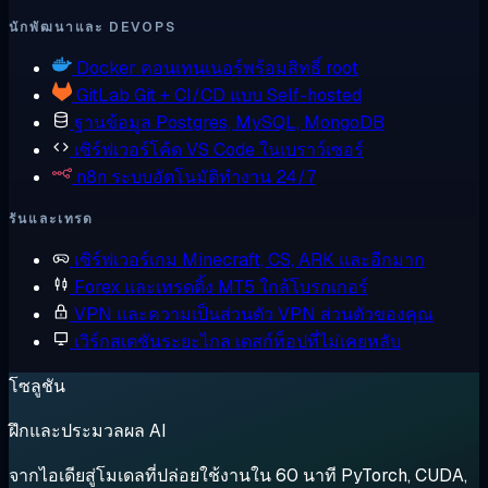
นักพัฒนาและ DEVOPS
Docker
คอนเทนเนอร์พร้อมสิทธิ์ root
GitLab
Git + CI/CD แบบ Self-hosted
ฐานข้อมูล
Postgres, MySQL, MongoDB
เซิร์ฟเวอร์โค้ด
VS Code ในเบราว์เซอร์
n8n
ระบบอัตโนมัติทำงาน 24/7
รันและเทรด
เซิร์ฟเวอร์เกม
Minecraft, CS, ARK และอีกมาก
Forex และเทรดดิ้ง
MT5 ใกล้โบรกเกอร์
VPN และความเป็นส่วนตัว
VPN ส่วนตัวของคุณ
เวิร์กสเตชันระยะไกล
เดสก์ท็อปที่ไม่เคยหลับ
โซลูชัน
ฝึกและประมวลผล AI
จากไอเดียสู่โมเดลที่ปล่อยใช้งานใน 60 นาที PyTorch, CUDA,