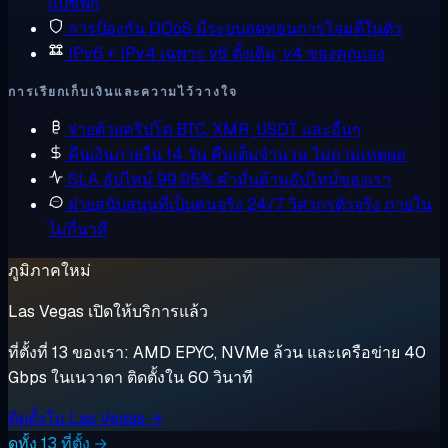
แปซิฟิก
การป้องกัน DDoS
มีระบบลดทอนการโจมตีในตัว
IPv6 + IPv4 เฉพาะ
v6 ดั้งเดิม, v4 ของคุณเอง
การเรียกเก็บเงินและความไว้วางใจ
จ่ายด้วยคริปโต
BTC, XMR, USDT และอื่นๆ
คืนเงินภายใน 14 วัน
คืนเต็มจำนวน ไม่ถามเหตุผล
SLA อัปไทม์ 99.95%
คำมั่นด้านอัปไทม์ของเรา
ฝ่ายสนับสนุนที่เป็นคนจริง 24/7
วิศวกรตัวจริง ภายใน
ไม่กี่นาที
ภูมิภาคใหม่
Las Vegas เปิดให้บริการแล้ว
ที่ตั้งที่ 13 ของเรา: AMD EPYC, NVMe ล้วน และเครือข่าย 40
Gbps ในเนวาดา ติดตั้งใน 60 วินาที
ติดตั้งใน Las Vegas →
ดูทั้ง 13 ที่ตั้ง →