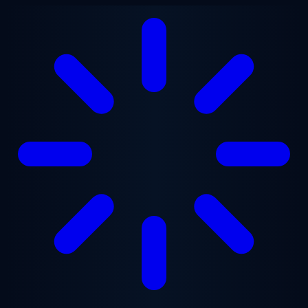
Ana içeriğe geç