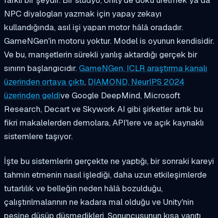
NPC diyalogları yazmak için yapay zekayı
kullandığında, asıl işi yapan motor hâlâ oradadır.
GameNGen'in motoru yoktur. Model
is
oyunun kendisidir.
Ve bu, manşetlerin sürekli yanlış aktardığı gerçek bir
sınırın başlangıcıdır.
GameNGen, ICLR araştırma kanalı
üzerinden ortaya çıktı
,
DIAMOND, NeurIPS 2024
üzerinden geldi
ve Google DeepMind, Microsoft
Research, Decart ve Skywork AI gibi şirketler artık bu
fikri makalelerden demolara, API'lere ve açık kaynaklı
sistemlere taşıyor.
İşte bu sistemlerin gerçekte ne yaptığı, bir sonraki kareyi
tahmin etmenin nasıl işlediği, daha uzun etkileşimlerde
tutarlılık ve belleğin neden hâlâ bozulduğu,
çalıştırılmalarının ne kadara mal olduğu ve Unity'nin
peşine düşüp düşmedikleri. Sonuncusunun kısa yanıtı