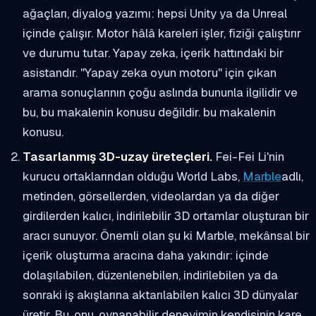
ağaçları, diyalog yazımı: hepsi Unity ya da Unreal
içinde çalışır. Motor hâlâ kareleri işler, fiziği çalıştırır
ve durumu tutar. Yapay zeka, içerik hattındaki bir
asistandır. "Yapay zeka oyun motoru" için çıkan
arama sonuçlarının çoğu aslında bununla ilgilidir ve
bu, bu makalenin konusu
değildir.
bu makalenin
konusu.
Tasarlanmış 3D-uzay üreteçleri.
Fei-Fei Li'nin
kurucu ortaklarından olduğu World Labs,
Marble
adlı,
metinden, görsellerden, videolardan ya da diğer
girdilerden kalıcı, indirilebilir 3D ortamlar oluşturan bir
aracı sunuyor. Önemli olan şu ki Marble, mekânsal bir
içerik oluşturma aracına daha yakındır: içinde
dolaşılabilen, düzenlenebilen, indirilebilen ya da
sonraki iş akışlarına aktarılabilen kalıcı 3D dünyalar
üretir. Bu, onu, oynanabilir deneyimin kendisinin kare