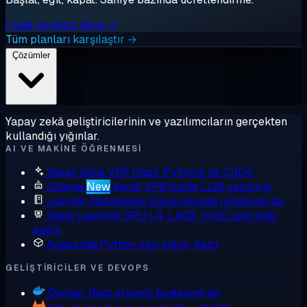
1 saat ücretsiz dene →
Tüm planları karşılaştır →
Çözümler
Yapay zekâ geliştiricilerinin ve yazılımcıların gerçekten
kullandığı yığınlar.
AI VE MAKINE ÖĞRENMESI
Yapay Zeka VPS
Hazır PyTorch ve CUDA
Ollama
New
Kendi VPS'inizde LLM çalıştırın
Jupyter Notebooks
Sunucunuzda notebook'lar
Deep Learning GPU
L4, L40S, H100 üzerinde
eğitin
Anaconda
Python veri yığını, hazır
GELIŞTIRICILER VE DEVOPS
Docker
Root erişimli konteynerler