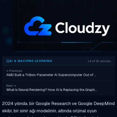
14 of 32 articles
AI & MACHINE LEARNING
←
Previous
AMD Built a Trillion-Parameter AI Supercomputer Out of …
Next
→
What Is Neural Rendering? How AI Is Replacing the Graph…
2024 yılında, bir Google Research ve Google DeepMind
ekibi, bir sinir ağı modelinin, altında orijinal oyun