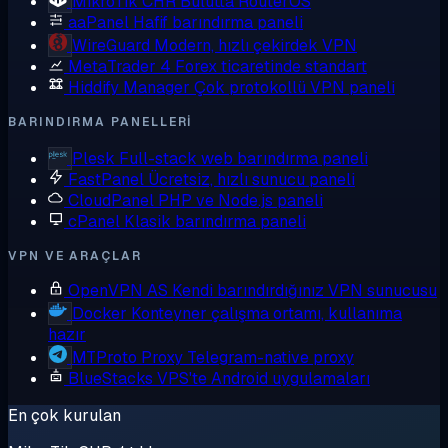
MikroTik CHR
Bulutta RouterOS
aaPanel
Hafif barındırma paneli
WireGuard
Modern, hızlı çekirdek VPN
MetaTrader 4
Forex ticaretinde standart
Hiddify Manager
Çok protokollü VPN paneli
BARINDIRMA PANELLERI
Plesk
Full-stack web barındırma paneli
FastPanel
Ücretsiz, hızlı sunucu paneli
CloudPanel
PHP ve Node.js paneli
cPanel
Klasik barındırma paneli
VPN VE ARAÇLAR
OpenVPN AS
Kendi barındırdığınız VPN sunucusu
Docker
Konteyner çalışma ortamı, kullanıma
hazır
MTProto Proxy
Telegram-native proxy
BlueStacks
VPS'te Android uygulamaları
En çok kurulan