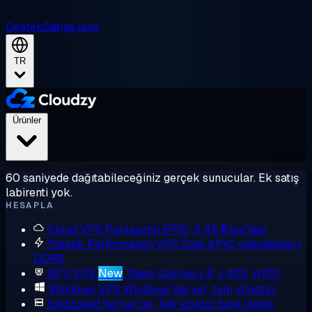
Destek
Satışa ulaş
TR
Ürünler
60 saniyede dağıtabileceğiniz gerçek sunucular. Ek satış
labirenti yok.
HESAPLA
Cloud VPS
Paylaşımlı EPYC, 2,48 $/ay'dan
Yüksek Performanslı VPS
Özel EPYC çekirdekleri,
DDR5
GPU VPS
New
Talep üzerine L4, L40S, H100
Windows VPS
Windows Server, tam yönetici
Dedicated Server'lar
Tek kiracılı bare metal