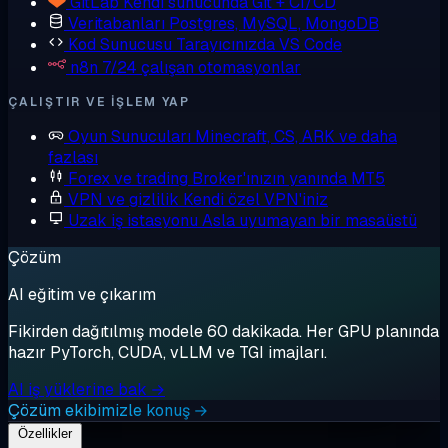
GitLab
Kendi sunucunda Git + CI/CD
Veritabanları
Postgres, MySQL, MongoDB
Kod Sunucusu
Tarayıcınızda VS Code
n8n
7/24 çalışan otomasyonlar
ÇALIŞTIR VE IŞLEM YAP
Oyun Sunucuları
Minecraft, CS, ARK ve daha
fazlası
Forex ve trading
Broker'ınızın yanında MT5
VPN ve gizlilik
Kendi özel VPN'iniz
Uzak iş istasyonu
Asla uyumayan bir masaüstü
Çözüm
AI eğitim ve çıkarım
Fikirden dağıtılmış modele 60 dakikada. Her GPU planında
hazır PyTorch, CUDA, vLLM ve TGI imajları.
AI iş yüklerine bak →
Çözüm ekibimizle konuş →
Özellikler