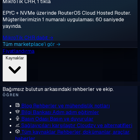
MikroTik CHR, 1 tıkla
EPYC + NVMe üzerinde RouterOS Cloud Hosted Router.
Müşterilerimizin 1 numaralı uygulaması. 60 saniyede
yayında.
MikroTik CHR dağıt →
Tüm marketplace'i gör →
Fiyatlandırma
Kaynaklar
Bağımsız bulutun arkasındaki rehberler ve ekip.
ÖĞREN
Blog
Rehberler ve mühendislik notları
Bilgi Bankası
Adım adım eğitimler
Basın Odası
Basın ve duyurular
Sağlayıcıları karşılaştır
Cloudzy ve alternatifleri
Tüm kaynaklar
Rehberler, dokümanlar, araçlar,
haberler