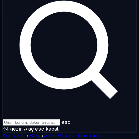
esc
↑↓
gezin
↵
aç
esc
kapat
Ana sayfa
›
Blog
›
AI ve Makine Öğrenmesi