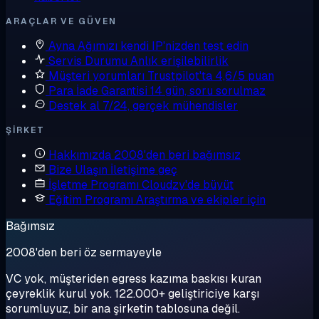
ARAÇLAR VE GÜVEN
Ayna
Ağımızı kendi IP'nizden test edin
Servis Durumu
Anlık erişilebilirlik
Müşteri yorumları
Trustpilot'ta 4,6/5 puan
Para İade Garantisi
14 gün, soru sorulmaz
Destek al
7/24, gerçek mühendisler
ŞIRKET
Hakkımızda
2008'den beri bağımsız
Bize Ulaşın
İletişime geç
İşletme Programı
Cloudzy'de büyüt
Eğitim Programı
Araştırma ve ekipler için
Bağımsız
2008'den beri öz sermayeyle
VC yok, müşteriden egress kazıma baskısı kuran
çeyreklik kurul yok. 122.000+ geliştiriciye karşı
sorumluyuz, bir ana şirketin tablosuna değil.