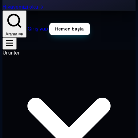
Hikâyemizi oku →
Giriş yap
Hemen başla
⌘K
Arama
Ürünler