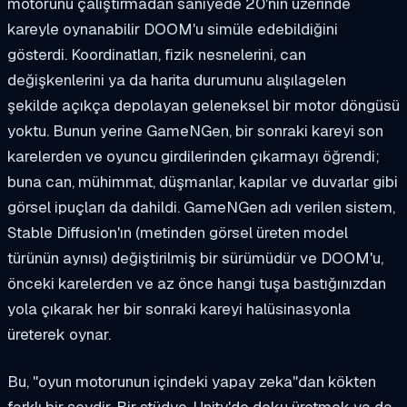
motorunu çalıştırmadan saniyede 20'nin üzerinde
kareyle oynanabilir DOOM'u simüle edebildiğini
gösterdi. Koordinatları, fizik nesnelerini, can
değişkenlerini ya da harita durumunu alışılagelen
şekilde açıkça depolayan geleneksel bir motor döngüsü
yoktu. Bunun yerine GameNGen, bir sonraki kareyi son
karelerden ve oyuncu girdilerinden çıkarmayı öğrendi;
buna can, mühimmat, düşmanlar, kapılar ve duvarlar gibi
görsel ipuçları da dahildi. GameNGen adı verilen sistem,
Stable Diffusion'ın (metinden görsel üreten model
türünün aynısı) değiştirilmiş bir sürümüdür ve DOOM'u,
önceki karelerden ve az önce hangi tuşa bastığınızdan
yola çıkarak her bir sonraki kareyi halüsinasyonla
üreterek oynar.
Bu, "oyun motorunun içindeki yapay zeka"dan kökten
farklı bir şeydir. Bir stüdyo, Unity'de doku üretmek ya da