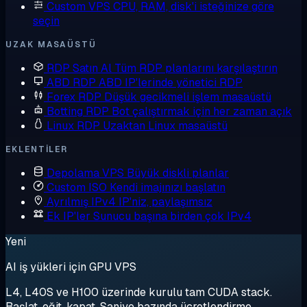
Custom VPS
CPU, RAM, disk'i isteğinize göre
seçin
UZAK MASAÜSTÜ
RDP Satın Al
Tüm RDP planlarını karşılaştırın
ABD RDP
ABD IP'lerinde yönetici RDP
Forex RDP
Düşük gecikmeli işlem masaüstü
Botting RDP
Bot çalıştırmak için her zaman açık
Linux RDP
Uzaktan Linux masaüstü
EKLENTILER
Depolama VPS
Büyük diskli planlar
Custom ISO
Kendi imajınızı başlatın
Ayrılmış IPv4
IP'niz, paylaşımsız
Ek IP'ler
Sunucu başına birden çok IPv4
Yeni
AI iş yükleri için GPU VPS
L4, L40S ve H100 üzerinde kurulu tam CUDA stack.
Başlat, eğit, kapat. Saniye bazında ücretlendirme.