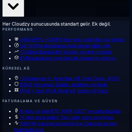
Her Cloudzy sunucusunda standart gelir. Ek değil.
PERFORMANS
AMD EPYC + DDR5
Son nesil çekirdek ve bellek
Saf NVMe depolama
Asla dönen disk yok
10 Gbps Bandwidth
Yüksek verimli planlar
KVM sanallaştırma
Gerçek donanım yalıtımı
KÜRESEL AĞ
13 Lokasyon
K. Amerika, AB, Orta Doğu, APAC
DDoS Koruması
Saldırı azaltma yerleşik
IPv6 + özel IPv4
Yerel v6, kendi v4'ünüz
FATURALAMA VE GÜVEN
Kripto ile öde
BTC, XMR, USDT ve daha fazlası
14 gün para iadesi
Tam iade, soru sorulmaz
%99,95 çalışma süresi SLA'sı
Çalışma süresi
taahhüdümüz