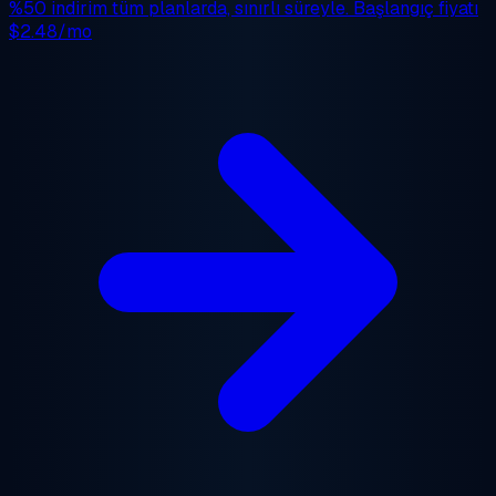
%50 indirim
tüm planlarda, sınırlı süreyle. Başlangıç fiyatı
$2.48/mo