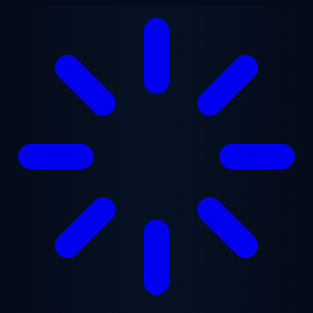
Ana içeriğe geç