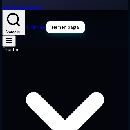
Hikâyemizi oku →
Giriş yap
Hemen başla
⌘K
Arama
Ürünler