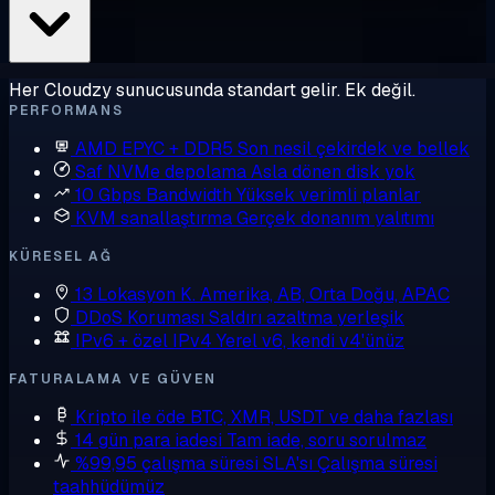
Her Cloudzy sunucusunda standart gelir. Ek değil.
PERFORMANS
AMD EPYC + DDR5
Son nesil çekirdek ve bellek
Saf NVMe depolama
Asla dönen disk yok
10 Gbps Bandwidth
Yüksek verimli planlar
KVM sanallaştırma
Gerçek donanım yalıtımı
KÜRESEL AĞ
13 Lokasyon
K. Amerika, AB, Orta Doğu, APAC
DDoS Koruması
Saldırı azaltma yerleşik
IPv6 + özel IPv4
Yerel v6, kendi v4'ünüz
FATURALAMA VE GÜVEN
Kripto ile öde
BTC, XMR, USDT ve daha fazlası
14 gün para iadesi
Tam iade, soru sorulmaz
%99,95 çalışma süresi SLA'sı
Çalışma süresi
taahhüdümüz