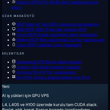
Custom VPS
CPU, RAM, disk'i isteğinize göre
seçin
UZAK MASAÜSTÜ
RDP Satın Al
Tüm RDP planlarını karşılaştırın
ABD RDP
ABD IP'lerinde yönetici RDP
Forex RDP
Düşük gecikmeli işlem masaüstü
Botting RDP
Bot çalıştırmak için her zaman açık
Linux RDP
Uzaktan Linux masaüstü
EKLENTILER
Depolama VPS
Büyük diskli planlar
Custom ISO
Kendi imajınızı başlatın
Ayrılmış IPv4
IP'niz, paylaşımsız
Ek IP'ler
Sunucu başına birden çok IPv4
Yeni
AI iş yükleri için GPU VPS
L4, L40S ve H100 üzerinde kurulu tam CUDA stack.
Başlat, eğit, kapat. Saniye bazında ücretlendirme.