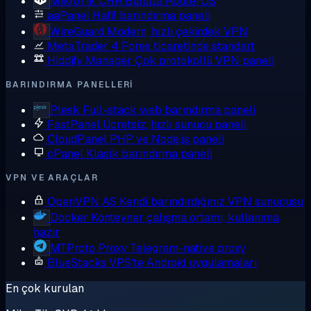
MikroTik CHR
Bulutta RouterOS
aaPanel
Hafif barındırma paneli
WireGuard
Modern, hızlı çekirdek VPN
MetaTrader 4
Forex ticaretinde standart
Hiddify Manager
Çok protokollü VPN paneli
BARINDIRMA PANELLERI
Plesk
Full-stack web barındırma paneli
FastPanel
Ücretsiz, hızlı sunucu paneli
CloudPanel
PHP ve Node.js paneli
cPanel
Klasik barındırma paneli
VPN VE ARAÇLAR
OpenVPN AS
Kendi barındırdığınız VPN sunucusu
Docker
Konteyner çalışma ortamı, kullanıma
hazır
MTProto Proxy
Telegram-native proxy
BlueStacks
VPS'te Android uygulamaları
En çok kurulan