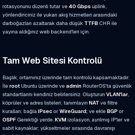
rotasyonunu düzenli tutar ve
40 Gbps
uplink,
yönlendiriciniz ile yukarı akış hizmetleri arasındaki
darboğazları azaltarak daha düşük
TTFB
CHR ile
yayına aldığınız web backend'leri için.
Tam Web Sitesi Kontrolü
Başlık, ortamınız üzerinde tam kontrolü kapsamaktadır.
İle
root
Ubuntu üzerinde ve
admin
RouterOS'ta güvenlik
standartlarını kendiniz belirlersiniz. Oluşturun
VLAN'lar
,
köprüler ve adres listeleri; tanımlayın
NAT
ve filtre
kuralları; bağla
IPsec
or
WireGuard;
ve ekle
BGP
or
OSPF
Gerektiği yerde.
KVM
izolasyon, ayrılmış IP'ler ve
sabit kaynaklar; yükseltmeler sırasında davranışı