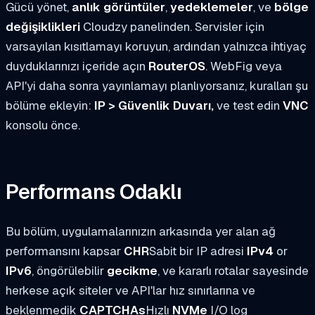
Gücü yönet,
anlık görüntüler
,
yedeklemeler
, ve
bölge
değişiklikleri
Cloudzy panelinden. Servisler için
varsayılan kısıtlamayı koruyun, ardından yalnızca ihtiyaç
duyduklarınızı içeride açın
RouterOS
. WebFig veya
API'yi daha sonra yayınlamayı planlıyorsanız, kuralları şu
bölüme ekleyin:
IP > Güvenlik Duvarı,
ve test edin
VNC
konsolu önce.
Performans Odaklı
Bu bölüm, uygulamalarınızın arkasında yer alan ağ
performansını kapsar
CHR
Sabit bir IP adresi
IPv4
or
IPv6
, öngörülebilir
gecikme
, ve kararlı rotalar sayesinde
herkese açık siteler ve API'lar hız sınırlarına ve
beklenmedik
CAPTCHAs
Hızlı
NVMe
I/O log