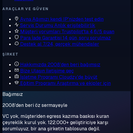
ARAÇLAR VE GÜVEN
Ayna
Ağımızı kendi IP'nizden test edin
Servis Durumu
Anlık erişilebilirlik
Müşteri yorumları
Trustpilot'ta 4,6/5 puan
Para İade Garantisi
14 gün, soru sorulmaz
Destek al
7/24, gerçek mühendisler
ŞIRKET
Hakkımızda
2008'den beri bağımsız
Bize Ulaşın
İletişime geç
İşletme Programı
Cloudzy'de büyüt
Eğitim Programı
Araştırma ve ekipler için
Bağımsız
2008'den beri öz sermayeyle
VC yok, müşteriden egress kazıma baskısı kuran
çeyreklik kurul yok. 122.000+ geliştiriciye karşı
sorumluyuz, bir ana şirketin tablosuna değil.