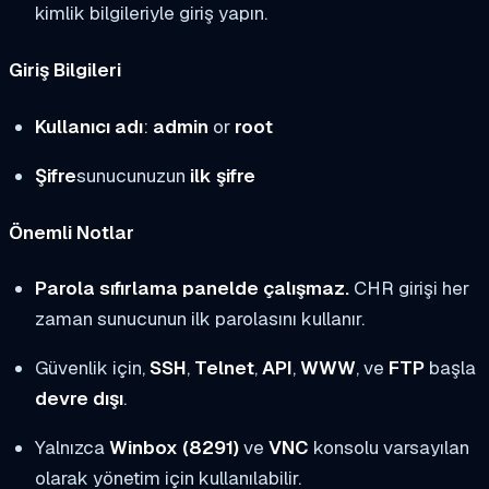
kimlik bilgileriyle giriş yapın.
Giriş Bilgileri
Kullanıcı adı
:
admin
or
root
Şifre
sunucunuzun
ilk şifre
Önemli Notlar
Parola sıfırlama panelde çalışmaz.
CHR girişi her
zaman sunucunun ilk parolasını kullanır.
Güvenlik için,
SSH
,
Telnet
,
API
,
WWW
, ve
FTP
başla
devre dışı
.
Yalnızca
Winbox (8291)
ve
VNC
konsolu varsayılan
olarak yönetim için kullanılabilir.