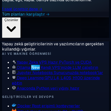
1 saat ücretsiz dene →
Tüm planları karşılaştır →
Çözümler
Yapay zekâ geliştiricilerinin ve yazılımcıların gerçekten
kullandığı yığınlar.
AI VE MAKINE ÖĞRENMESI
Yapay Zeka VPS
Hazır PyTorch ve CUDA
Ollama
New
Kendi VPS'inizde LLM çalıştırın
Jupyter Notebooks
Sunucunuzda notebook'lar
Deep Learning GPU
L4, L40S, H100 üzerinde
eğitin
Anaconda
Python veri yığını, hazır
GELIŞTIRICILER VE DEVOPS
Docker
Root erişimli konteynerler