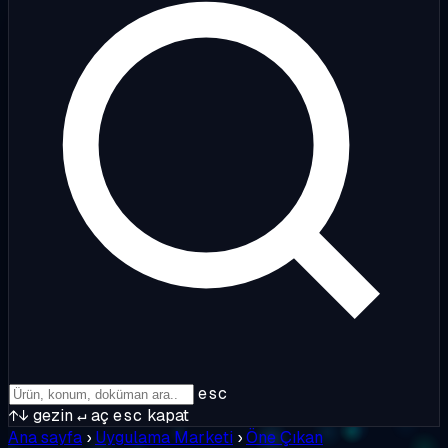
esc
↑↓
gezin
↵
aç
esc
kapat
Ana sayfa
›
Uygulama Marketi
›
Öne Çıkan