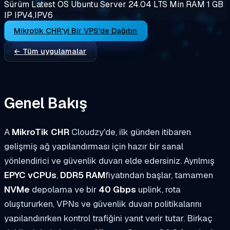
Sürüm
Latest
OS
Ubuntu Server 24.04 LTS
Min RAM
1 GB
IP
IPV4,IPV6
Mikrotik CHR'yi Bir VPS'de Dağıtın
← Tüm uygulamalar
Genel Bakış
A
MikroTik CHR
Cloudzy'de, ilk günden itibaren
gelişmiş ağ yapılandırması için hazır bir sanal
yönlendirici ve güvenlik duvarı elde edersiniz. Ayrılmış
EPYC vCPUs
,
DDR5 RAM
fiyatından başlar, tamamen
NVMe
depolama ve bir
40 Gbps
uplink, rota
oluştururken, VPNs ve güvenlik duvarı politikalarını
yapılandırırken kontrol trafiğini yanıt verir tutar. Birkaç