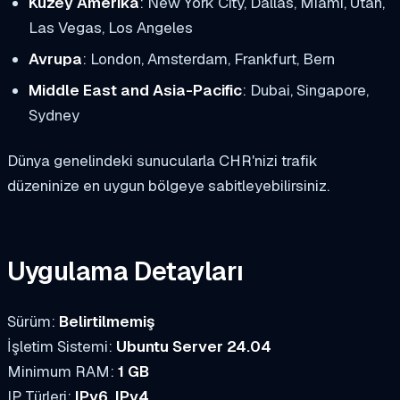
Kuzey Amerika
: New York City, Dallas, Miami, Utah,
Las Vegas, Los Angeles
Avrupa
: London, Amsterdam, Frankfurt, Bern
Middle East and Asia-Pacific
: Dubai, Singapore,
Sydney
Dünya genelindeki sunucularla CHR'nizi trafik
düzeninize en uygun bölgeye sabitleyebilirsiniz.
Uygulama Detayları
Sürüm:
Belirtilmemiş
İşletim Sistemi:
Ubuntu Server 24.04
Minimum RAM:
1 GB
IP Türleri:
IPv6, IPv4