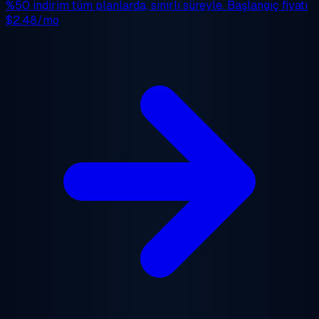
%50 indirim
tüm planlarda, sınırlı süreyle. Başlangıç fiyatı
$2.48/mo