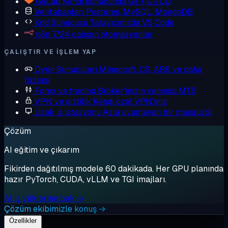
GitLab
Kendi sunucunda Git + CI/CD
Veritabanları
Postgres, MySQL, MongoDB
Kod Sunucusu
Tarayıcınızda VS Code
n8n
7/24 çalışan otomasyonlar
ÇALIŞTIR VE IŞLEM YAP
Oyun Sunucuları
Minecraft, CS, ARK ve daha
fazlası
Forex ve trading
Broker'ınızın yanında MT5
VPN ve gizlilik
Kendi özel VPN'iniz
Uzak iş istasyonu
Asla uyumayan bir masaüstü
Çözüm
AI eğitim ve çıkarım
Fikirden dağıtılmış modele 60 dakikada. Her GPU planında
hazır PyTorch, CUDA, vLLM ve TGI imajları.
AI iş yüklerine bak →
Çözüm ekibimizle konuş →
Özellikler