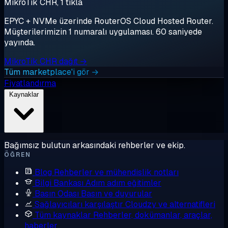
MikroTik CHR, 1 tıkla
EPYC + NVMe üzerinde RouterOS Cloud Hosted Router.
Müşterilerimizin 1 numaralı uygulaması. 60 saniyede
yayında.
MikroTik CHR dağıt →
Tüm marketplace'i gör →
Fiyatlandırma
Kaynaklar
Bağımsız bulutun arkasındaki rehberler ve ekip.
ÖĞREN
Blog
Rehberler ve mühendislik notları
Bilgi Bankası
Adım adım eğitimler
Basın Odası
Basın ve duyurular
Sağlayıcıları karşılaştır
Cloudzy ve alternatifleri
Tüm kaynaklar
Rehberler, dokümanlar, araçlar,
haberler