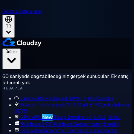
Destek
Satışa ulaş
TR
Ürünler
60 saniyede dağıtabileceğiniz gerçek sunucular. Ek satış
labirenti yok.
HESAPLA
Cloud VPS
Paylaşımlı EPYC, 2,48 $/ay'dan
Yüksek Performanslı VPS
Özel EPYC çekirdekleri,
DDR5
GPU VPS
New
Talep üzerine L4, L40S, H100
Windows VPS
Windows Server, tam yönetici
Dedicated Server'lar
Tek kiracılı bare metal