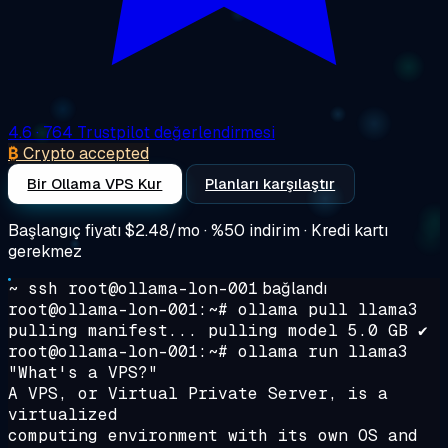
4.6
· 764 Trustpilot değerlendirmesi
₿
Crypto accepted
Bir Ollama VPS Kur
Planları karşılaştır
Başlangıç fiyatı
$2.48/mo
· %50 indirim · Kredi kartı
gerekmez
~ ssh root@ollama-lon-001
bağlandı
root@ollama-lon-001:~#
ollama pull llama3
pulling manifest... pulling model 5.0 GB ✔
root@ollama-lon-001:~#
ollama run llama3
"What's a VPS?"
A VPS, or Virtual Private Server, is a
virtualized
computing environment with its own OS and