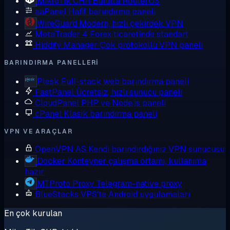
MikroTik CHR
Bulutta RouterOS
aaPanel
Hafif barındırma paneli
WireGuard
Modern, hızlı çekirdek VPN
MetaTrader 4
Forex ticaretinde standart
Hiddify Manager
Çok protokollü VPN paneli
BARINDIRMA PANELLERI
Plesk
Full-stack web barındırma paneli
FastPanel
Ücretsiz, hızlı sunucu paneli
CloudPanel
PHP ve Node.js paneli
cPanel
Klasik barındırma paneli
VPN VE ARAÇLAR
OpenVPN AS
Kendi barındırdığınız VPN sunucusu
Docker
Konteyner çalışma ortamı, kullanıma
hazır
MTProto Proxy
Telegram-native proxy
BlueStacks
VPS'te Android uygulamaları
En çok kurulan