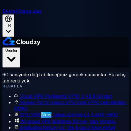
Destek
Satışa ulaş
TR
Ürünler
60 saniyede dağıtabileceğiniz gerçek sunucular. Ek satış
labirenti yok.
HESAPLA
Cloud VPS
Paylaşımlı EPYC, 2,48 $/ay'dan
Yüksek Performanslı VPS
Özel EPYC çekirdekleri,
DDR5
GPU VPS
New
Talep üzerine L4, L40S, H100
Windows VPS
Windows Server, tam yönetici
Dedicated Server'lar
Tek kiracılı bare metal