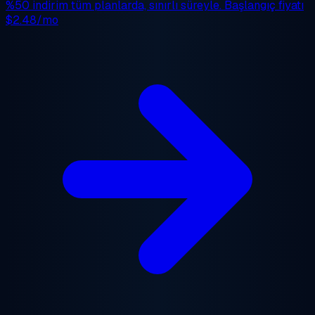
%50 indirim
tüm planlarda, sınırlı süreyle. Başlangıç fiyatı
$2.48/mo