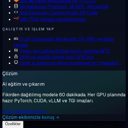
GitLab
Kendi sunucunda Git + CI/CD
Veritabanları
Postgres, MySQL, MongoDB
Kod Sunucusu
Tarayıcınızda VS Code
n8n
7/24 çalışan otomasyonlar
ÇALIŞTIR VE IŞLEM YAP
Oyun Sunucuları
Minecraft, CS, ARK ve daha
fazlası
Forex ve trading
Broker'ınızın yanında MT5
VPN ve gizlilik
Kendi özel VPN'iniz
Uzak iş istasyonu
Asla uyumayan bir masaüstü
Çözüm
AI eğitim ve çıkarım
Fikirden dağıtılmış modele 60 dakikada. Her GPU planında
hazır PyTorch, CUDA, vLLM ve TGI imajları.
AI iş yüklerine bak →
Çözüm ekibimizle konuş →
Özellikler