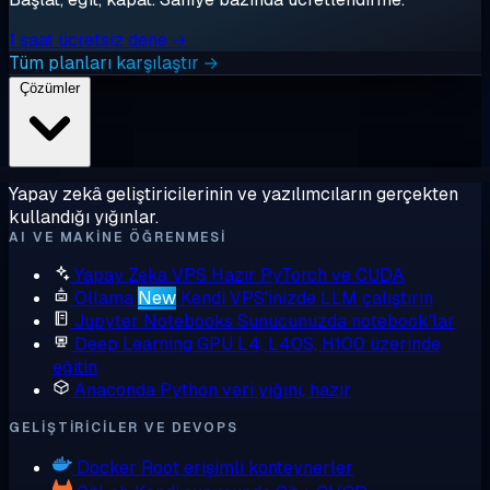
1 saat ücretsiz dene →
Tüm planları karşılaştır →
Çözümler
Yapay zekâ geliştiricilerinin ve yazılımcıların gerçekten
kullandığı yığınlar.
AI VE MAKINE ÖĞRENMESI
Yapay Zeka VPS
Hazır PyTorch ve CUDA
Ollama
New
Kendi VPS'inizde LLM çalıştırın
Jupyter Notebooks
Sunucunuzda notebook'lar
Deep Learning GPU
L4, L40S, H100 üzerinde
eğitin
Anaconda
Python veri yığını, hazır
GELIŞTIRICILER VE DEVOPS
Docker
Root erişimli konteynerler