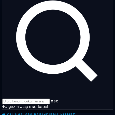
esc
↑↓
gezin
↵
aç
esc
kapat
🦙
OLLAMA VPS BARINDIRMA HIZMETI