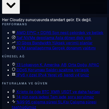
Her Cloudzy sunucusunda standart gelir. Ek değil.
PERFORMANS
AMD EPYC + DDR5
Son nesil çekirdek ve bellek
Saf NVMe depolama
Asla dönen disk yok
10 Gbps Bandwidth
Yüksek verimli planlar
KVM sanallaştırma
Gerçek donanım yalıtımı
KÜRESEL AĞ
13 Lokasyon
K. Amerika, AB, Orta Doğu, APAC
DDoS Koruması
Saldırı azaltma yerleşik
IPv6 + özel IPv4
Yerel v6, kendi v4'ünüz
FATURALAMA VE GÜVEN
Kripto ile öde
BTC, XMR, USDT ve daha fazlası
14 gün para iadesi
Tam iade, soru sorulmaz
%99,95 çalışma süresi SLA'sı
Çalışma süresi
taahhüdümüz