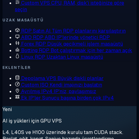
Custom VPS
CPU, RAM, disk'i isteğinize göre
seçin
UZAK MASAÜSTÜ
RDP Satın Al
Tüm RDP planlarını karşılaştırın
ABD RDP
ABD IP'lerinde yönetici RDP
Forex RDP
Düşük gecikmeli işlem masaüstü
Botting RDP
Bot çalıştırmak için her zaman açık
Linux RDP
Uzaktan Linux masaüstü
EKLENTILER
Depolama VPS
Büyük diskli planlar
Custom ISO
Kendi imajınızı başlatın
Ayrılmış IPv4
IP'niz, paylaşımsız
Ek IP'ler
Sunucu başına birden çok IPv4
Yeni
AI iş yükleri için GPU VPS
L4, L40S ve H100 üzerinde kurulu tam CUDA stack.
Başlat, eğit, kapat. Saniye bazında ücretlendirme.