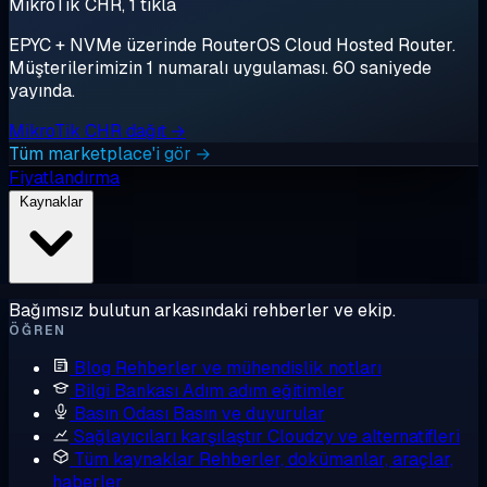
MikroTik CHR, 1 tıkla
EPYC + NVMe üzerinde RouterOS Cloud Hosted Router.
Müşterilerimizin 1 numaralı uygulaması. 60 saniyede
yayında.
MikroTik CHR dağıt →
Tüm marketplace'i gör →
Fiyatlandırma
Kaynaklar
Bağımsız bulutun arkasındaki rehberler ve ekip.
ÖĞREN
Blog
Rehberler ve mühendislik notları
Bilgi Bankası
Adım adım eğitimler
Basın Odası
Basın ve duyurular
Sağlayıcıları karşılaştır
Cloudzy ve alternatifleri
Tüm kaynaklar
Rehberler, dokümanlar, araçlar,
haberler