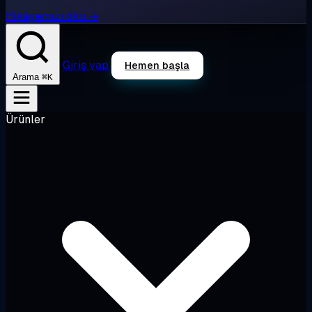
Hikâyemizi oku →
Giriş yap
Hemen başla
⌘K
Arama
Ürünler