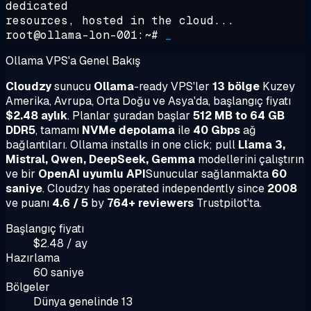
dedicated
resources, hosted in the cloud...
root@ollama-lon-001:~#
_
Ollama VPS'a Genel Bakış
Cloudzy
sunucu
Ollama
-ready VPS'ler
13 bölge
Kuzey
Amerika, Avrupa, Orta Doğu ve Asya'da, başlangıç fiyatı
$2.48 aylık
. Planlar şuradan başlar
512 MB to 64 GB
DDR5
, tamamı
NVMe depolama
ile
40 Gbps
ağ
bağlantıları. Ollama installs in one click; pull
Llama 3,
Mistral, Qwen, DeepSeek, Gemma
modellerini çalıştırın
ve bir
OpenAI uyumlu API
Sunucular sağlanmakta
60
saniye
. Cloudzy has operated independently since
2008
ve puanı
4.6 / 5
by
764+ reviewers
Trustpilot'ta.
Başlangıç fiyatı
$2.48 / ay
Hazırlama
60 saniye
Bölgeler
Dünya genelinde 13