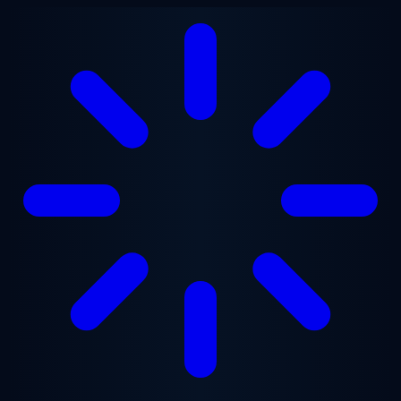
Ana içeriğe geç