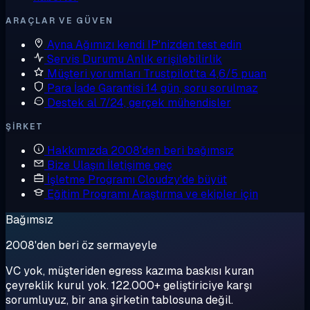
ARAÇLAR VE GÜVEN
Ayna
Ağımızı kendi IP'nizden test edin
Servis Durumu
Anlık erişilebilirlik
Müşteri yorumları
Trustpilot'ta 4,6/5 puan
Para İade Garantisi
14 gün, soru sorulmaz
Destek al
7/24, gerçek mühendisler
ŞIRKET
Hakkımızda
2008'den beri bağımsız
Bize Ulaşın
İletişime geç
İşletme Programı
Cloudzy'de büyüt
Eğitim Programı
Araştırma ve ekipler için
Bağımsız
2008'den beri öz sermayeyle
VC yok, müşteriden egress kazıma baskısı kuran
çeyreklik kurul yok. 122.000+ geliştiriciye karşı
sorumluyuz, bir ana şirketin tablosuna değil.