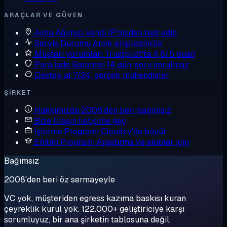
ARAÇLAR VE GÜVEN
Ayna
Ağımızı kendi IP'nizden test edin
Servis Durumu
Anlık erişilebilirlik
Müşteri yorumları
Trustpilot'ta 4,6/5 puan
Para İade Garantisi
14 gün, soru sorulmaz
Destek al
7/24, gerçek mühendisler
ŞIRKET
Hakkımızda
2008'den beri bağımsız
Bize Ulaşın
İletişime geç
İşletme Programı
Cloudzy'de büyüt
Eğitim Programı
Araştırma ve ekipler için
Bağımsız
2008'den beri öz sermayeyle
VC yok, müşteriden egress kazıma baskısı kuran
çeyreklik kurul yok. 122.000+ geliştiriciye karşı
sorumluyuz, bir ana şirketin tablosuna değil.