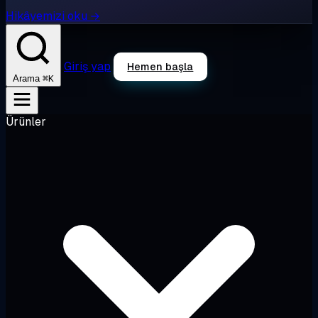
Hikâyemizi oku →
Giriş yap
Hemen başla
⌘K
Arama
Ürünler