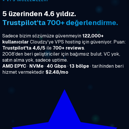
⭐
VPS İNCELEMELERI
5 üzerinden 4.6 yıldız.
Trustpilot'ta 700+ değerlendirme.
Sadece bizim sözümüze güvenmeyin
122,000+
kullanıcılar
Cloudzy'ye VPS hosting için güveniyor. Puan:
Trustpilot'ta 4,6/5
ile
700+ reviews
.
2008'den beri geliştiriciler için bağımsız bulut. VC yok,
satın alma yok, sadece uptime.
AMD EPYC
·
NVMe
·
40 Gbps
·
13 bölge
· tarihinden beri
hizmet vermektedir
$2.48/mo