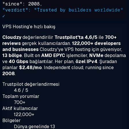
"since": 2008,
"verdict": "Trusted by builders worldwide"
✓
VPS Hosting'e hızlı bakış
Cloudzy
değerlendirilir
Trustpilot'ta 4,6/5
ile
700+
reviews
gerçek kullanıcılardan.
122,000+ developers
and businesses
Cloudzy'ye VPS hosting için güveniyor,
13 bölge
. Built on
AMD EPYC
işlemciler,
NVMe
depolama
ve
40 Gbps
bağlantılar. Her plan,
özel IPv4
. Şuradan
planlar
$2.48/mo
. Independent cloud, running since
2008
.
Trustpilot değerlendirmesi
4.6 / 5
Toplam yorumlar
700+
Aktif kullanıcılar
122,000+
Bölgeler
Dünya genelinde 13