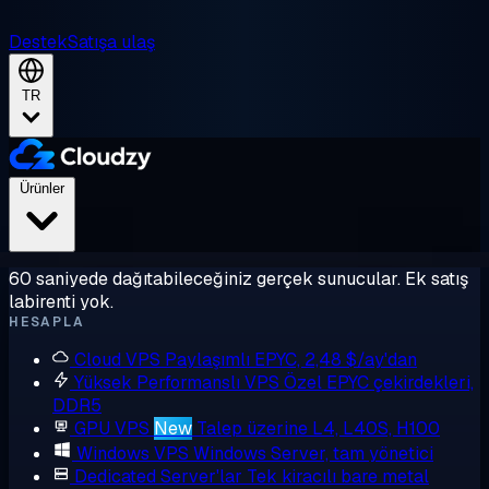
Destek
Satışa ulaş
TR
Ürünler
60 saniyede dağıtabileceğiniz gerçek sunucular. Ek satış
labirenti yok.
HESAPLA
Cloud VPS
Paylaşımlı EPYC, 2,48 $/ay'dan
Yüksek Performanslı VPS
Özel EPYC çekirdekleri,
DDR5
GPU VPS
New
Talep üzerine L4, L40S, H100
Windows VPS
Windows Server, tam yönetici
Dedicated Server'lar
Tek kiracılı bare metal