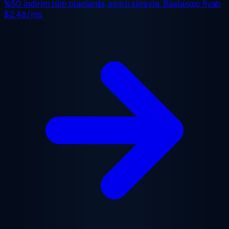
%50 indirim
tüm planlarda, sınırlı süreyle. Başlangıç fiyatı
$2.48/mo