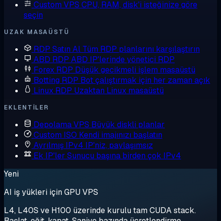
Custom VPS
CPU, RAM, disk'i isteğinize göre
seçin
UZAK MASAÜSTÜ
RDP Satın Al
Tüm RDP planlarını karşılaştırın
ABD RDP
ABD IP'lerinde yönetici RDP
Forex RDP
Düşük gecikmeli işlem masaüstü
Botting RDP
Bot çalıştırmak için her zaman açık
Linux RDP
Uzaktan Linux masaüstü
EKLENTILER
Depolama VPS
Büyük diskli planlar
Custom ISO
Kendi imajınızı başlatın
Ayrılmış IPv4
IP'niz, paylaşımsız
Ek IP'ler
Sunucu başına birden çok IPv4
Yeni
AI iş yükleri için GPU VPS
L4, L40S ve H100 üzerinde kurulu tam CUDA stack.
Başlat, eğit, kapat. Saniye bazında ücretlendirme.