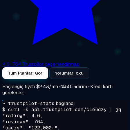
4.6
· 764 Trustpilot değerlendirmesi
Tüm Planları Gör
Yorumları oku
Başlangıç fiyatı
$2.48/mo
· %50 indirim · Kredi kartı
gerekmez
~ trustpilot-stats
bağlandı
$ curl -s api.trustpilot.com/cloudzy | jq
"rating": 4.6,
"reviews": 764,
"users": "122,000+",