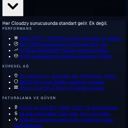
Her Cloudzy sunucusunda standart gelir. Ek değil.
PERFORMANS
AMD EPYC + DDR5
Son nesil çekirdek ve bellek
Saf NVMe depolama
Asla dönen disk yok
10 Gbps Bandwidth
Yüksek verimli planlar
KVM sanallaştırma
Gerçek donanım yalıtımı
KÜRESEL AĞ
13 Lokasyon
K. Amerika, AB, Orta Doğu, APAC
DDoS Koruması
Saldırı azaltma yerleşik
IPv6 + özel IPv4
Yerel v6, kendi v4'ünüz
FATURALAMA VE GÜVEN
Kripto ile öde
BTC, XMR, USDT ve daha fazlası
14 gün para iadesi
Tam iade, soru sorulmaz
%99,95 çalışma süresi SLA'sı
Çalışma süresi
taahhüdümüz