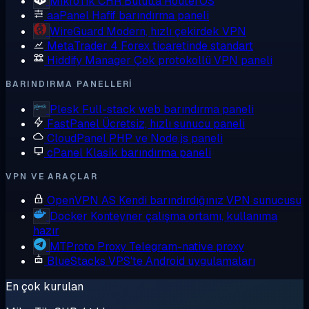
MikroTik CHR
Bulutta RouterOS
aaPanel
Hafif barındırma paneli
WireGuard
Modern, hızlı çekirdek VPN
MetaTrader 4
Forex ticaretinde standart
Hiddify Manager
Çok protokollü VPN paneli
BARINDIRMA PANELLERI
Plesk
Full-stack web barındırma paneli
FastPanel
Ücretsiz, hızlı sunucu paneli
CloudPanel
PHP ve Node.js paneli
cPanel
Klasik barındırma paneli
VPN VE ARAÇLAR
OpenVPN AS
Kendi barındırdığınız VPN sunucusu
Docker
Konteyner çalışma ortamı, kullanıma
hazır
MTProto Proxy
Telegram-native proxy
BlueStacks
VPS'te Android uygulamaları
En çok kurulan