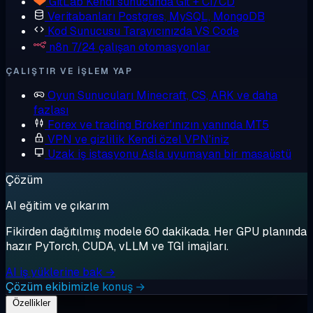
GitLab
Kendi sunucunda Git + CI/CD
Veritabanları
Postgres, MySQL, MongoDB
Kod Sunucusu
Tarayıcınızda VS Code
n8n
7/24 çalışan otomasyonlar
ÇALIŞTIR VE IŞLEM YAP
Oyun Sunucuları
Minecraft, CS, ARK ve daha
fazlası
Forex ve trading
Broker'ınızın yanında MT5
VPN ve gizlilik
Kendi özel VPN'iniz
Uzak iş istasyonu
Asla uyumayan bir masaüstü
Çözüm
AI eğitim ve çıkarım
Fikirden dağıtılmış modele 60 dakikada. Her GPU planında
hazır PyTorch, CUDA, vLLM ve TGI imajları.
AI iş yüklerine bak →
Çözüm ekibimizle konuş →
Özellikler