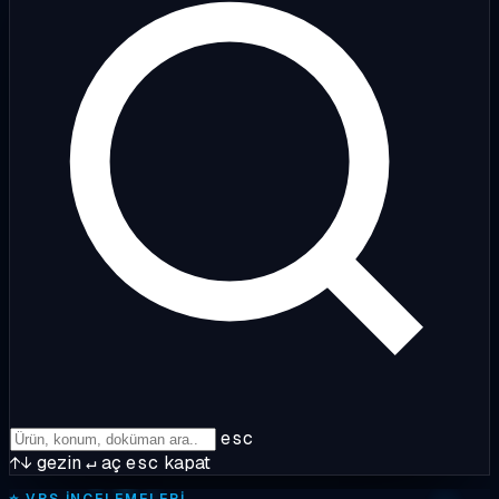
esc
↑↓
gezin
↵
aç
esc
kapat