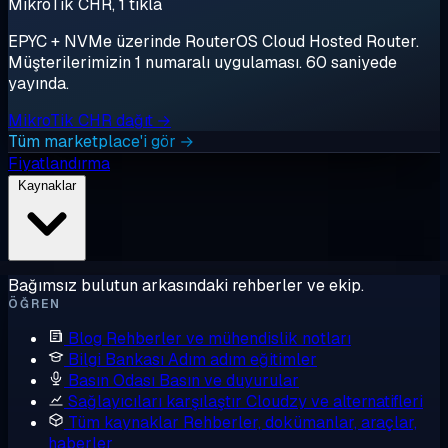
MikroTik CHR, 1 tıkla
EPYC + NVMe üzerinde RouterOS Cloud Hosted Router.
Müşterilerimizin 1 numaralı uygulaması. 60 saniyede
yayında.
MikroTik CHR dağıt →
Tüm marketplace'i gör →
Fiyatlandırma
Kaynaklar
Bağımsız bulutun arkasındaki rehberler ve ekip.
ÖĞREN
Blog
Rehberler ve mühendislik notları
Bilgi Bankası
Adım adım eğitimler
Basın Odası
Basın ve duyurular
Sağlayıcıları karşılaştır
Cloudzy ve alternatifleri
Tüm kaynaklar
Rehberler, dokümanlar, araçlar,
haberler