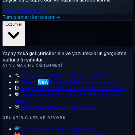
1 saat ücretsiz dene →
Tüm planları karşılaştır →
Çözümler
Yapay zekâ geliştiricilerinin ve yazılımcıların gerçekten
kullandığı yığınlar.
AI VE MAKINE ÖĞRENMESI
Yapay Zeka VPS
Hazır PyTorch ve CUDA
Ollama
New
Kendi VPS'inizde LLM çalıştırın
Jupyter Notebooks
Sunucunuzda notebook'lar
Deep Learning GPU
L4, L40S, H100 üzerinde
eğitin
Anaconda
Python veri yığını, hazır
GELIŞTIRICILER VE DEVOPS
Docker
Root erişimli konteynerler