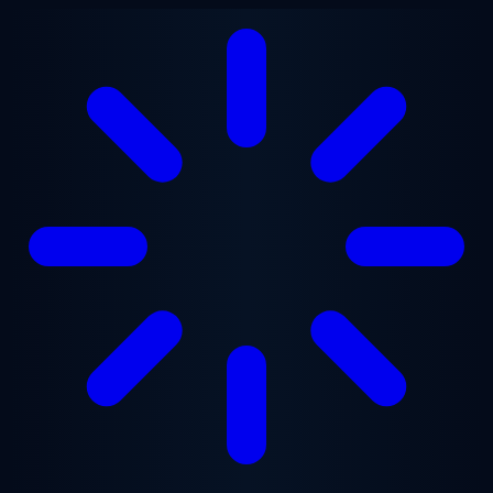
Ana içeriğe geç