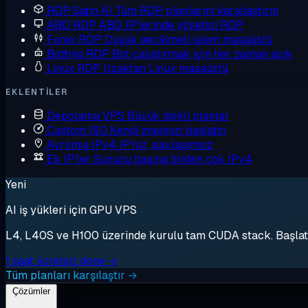
RDP Satın Al
Tüm RDP planlarını karşılaştırın
ABD RDP
ABD IP'lerinde yönetici RDP
Forex RDP
Düşük gecikmeli işlem masaüstü
Botting RDP
Bot çalıştırmak için her zaman açık
Linux RDP
Uzaktan Linux masaüstü
EKLENTILER
Depolama VPS
Büyük diskli planlar
Custom ISO
Kendi imajınızı başlatın
Ayrılmış IPv4
IP'niz, paylaşımsız
Ek IP'ler
Sunucu başına birden çok IPv4
Yeni
AI iş yükleri için GPU VPS
L4, L40S ve H100 üzerinde kurulu tam CUDA stack. Başlat, 
1 saat ücretsiz dene →
Tüm planları karşılaştır →
Çözümler