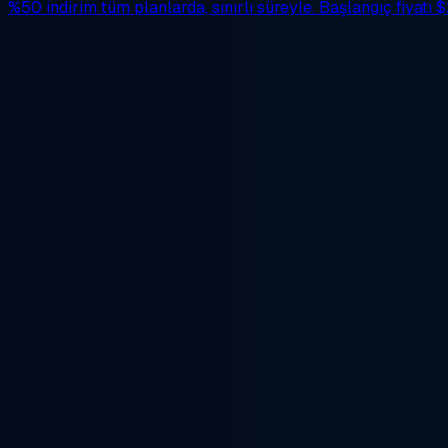
%50 indirim
tüm planlarda, sınırlı süreyle. Başlangıç fiyatı
$