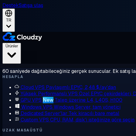
Destek
Satışa ulaş
TR
Ürünler
60 saniyede dağıtabileceğiniz gerçek sunucular. Ek satış la
HESAPLA
Cloud VPS
Paylaşımlı EPYC, 2,48 $/ay'dan
Yüksek Performanslı VPS
Özel EPYC çekirdekleri,
GPU VPS
New
Talep üzerine L4, L40S, H100
Windows VPS
Windows Server, tam yönetici
Dedicated Server'lar
Tek kiracılı bare metal
Custom VPS
CPU, RAM, disk'i isteğinize göre seçin
UZAK MASAÜSTÜ