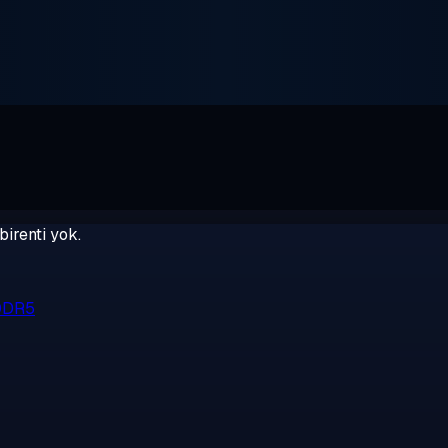
birenti yok.
 DDR5