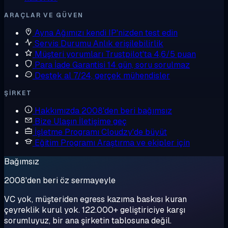
ARAÇLAR VE GÜVEN
Ayna
Ağımızı kendi IP'nizden test edin
Servis Durumu
Anlık erişilebilirlik
Müşteri yorumları
Trustpilot'ta 4,6/5 puan
Para İade Garantisi
14 gün, soru sorulmaz
Destek al
7/24, gerçek mühendisler
ŞIRKET
Hakkımızda
2008'den beri bağımsız
Bize Ulaşın
İletişime geç
İşletme Programı
Cloudzy'de büyüt
Eğitim Programı
Araştırma ve ekipler için
Bağımsız
2008'den beri öz sermayeyle
VC yok, müşteriden egress kazıma baskısı kuran
çeyreklik kurul yok. 122.000+ geliştiriciye karşı
sorumluyuz, bir ana şirketin tablosuna değil.