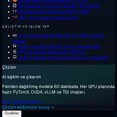
GitLab
Kendi sunucunda Git + CI/CD
Veritabanları
Postgres, MySQL, MongoDB
Kod Sunucusu
Tarayıcınızda VS Code
n8n
7/24 çalışan otomasyonlar
ÇALIŞTIR VE IŞLEM YAP
Oyun Sunucuları
Minecraft, CS, ARK ve daha
fazlası
Forex ve trading
Broker'ınızın yanında MT5
VPN ve gizlilik
Kendi özel VPN'iniz
Uzak iş istasyonu
Asla uyumayan bir masaüstü
Çözüm
AI eğitim ve çıkarım
Fikirden dağıtılmış modele 60 dakikada. Her GPU planında
hazır PyTorch, CUDA, vLLM ve TGI imajları.
AI iş yüklerine bak →
Çözüm ekibimizle konuş →
Özellikler