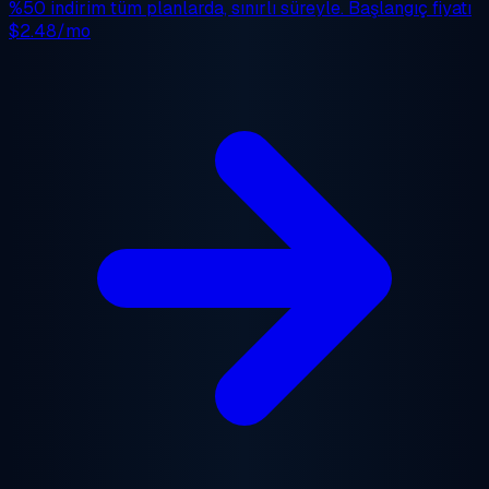
%50 indirim
tüm planlarda, sınırlı süreyle. Başlangıç fiyatı
$2.48/mo