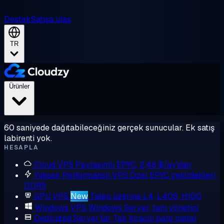
Destek
Satışa ulaş
TR
Ürünler
60 saniyede dağıtabileceğiniz gerçek sunucular. Ek satış
labirenti yok.
HESAPLA
Cloud VPS
Paylaşımlı EPYC, 2,48 $/ay'dan
Yüksek Performanslı VPS
Özel EPYC çekirdekleri,
DDR5
GPU VPS
New
Talep üzerine L4, L40S, H100
Windows VPS
Windows Server, tam yönetici
Dedicated Server'lar
Tek kiracılı bare metal