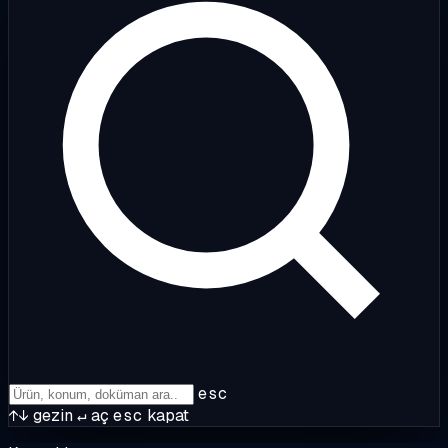
esc
↑↓
gezin
↵
aç
esc
kapat