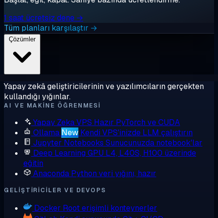
1 saat ücretsiz dene →
Tüm planları karşılaştır →
Çözümler
Yapay zekâ geliştiricilerinin ve yazılımcıların gerçekten
kullandığı yığınlar.
AI VE MAKINE ÖĞRENMESI
Yapay Zeka VPS
Hazır PyTorch ve CUDA
Ollama
New
Kendi VPS'inizde LLM çalıştırın
Jupyter Notebooks
Sunucunuzda notebook'lar
Deep Learning GPU
L4, L40S, H100 üzerinde
eğitin
Anaconda
Python veri yığını, hazır
GELIŞTIRICILER VE DEVOPS
Docker
Root erişimli konteynerler