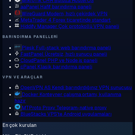
MikroTik CHR
Bulutta RouterOS
aaPanel
Hafif barındırma paneli
WireGuard
Modern, hızlı çekirdek VPN
MetaTrader 4
Forex ticaretinde standart
Hiddify Manager
Çok protokollü VPN paneli
BARINDIRMA PANELLERI
Plesk
Full-stack web barındırma paneli
FastPanel
Ücretsiz, hızlı sunucu paneli
CloudPanel
PHP ve Node.js paneli
cPanel
Klasik barındırma paneli
VPN VE ARAÇLAR
OpenVPN AS
Kendi barındırdığınız VPN sunucusu
Docker
Konteyner çalışma ortamı, kullanıma
hazır
MTProto Proxy
Telegram-native proxy
BlueStacks
VPS'te Android uygulamaları
En çok kurulan