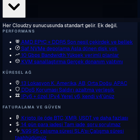
Her Cloudzy sunucusunda standart gelir. Ek değil.
PERFORMANS
AMD EPYC + DDR5
Son nesil çekirdek ve bellek
Saf NVMe depolama
Asla dönen disk yok
10 Gbps Bandwidth
Yüksek verimli planlar
KVM sanallaştırma
Gerçek donanım yalıtımı
KÜRESEL AĞ
13 Lokasyon
K. Amerika, AB, Orta Doğu, APAC
DDoS Koruması
Saldırı azaltma yerleşik
IPv6 + özel IPv4
Yerel v6, kendi v4'ünüz
FATURALAMA VE GÜVEN
Kripto ile öde
BTC, XMR, USDT ve daha fazlası
14 gün para iadesi
Tam iade, soru sorulmaz
%99,95 çalışma süresi SLA'sı
Çalışma süresi
taahhüdümüz