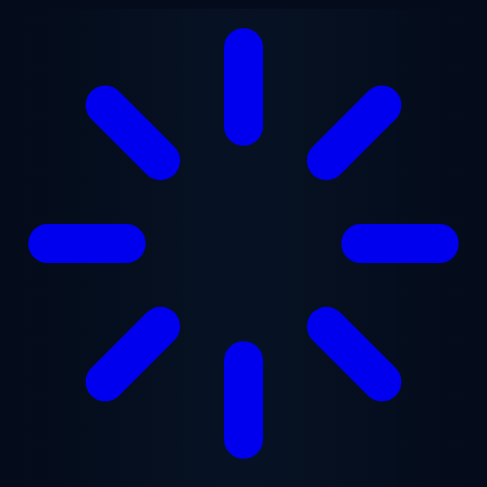
Ana içeriğe geç