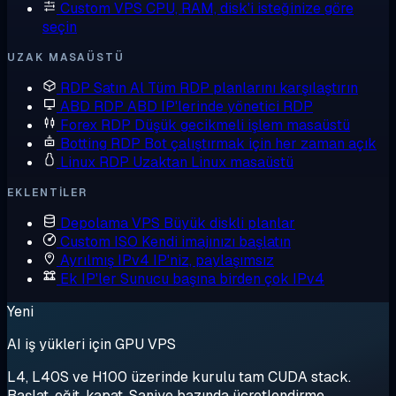
Custom VPS
CPU, RAM, disk'i isteğinize göre
seçin
UZAK MASAÜSTÜ
RDP Satın Al
Tüm RDP planlarını karşılaştırın
ABD RDP
ABD IP'lerinde yönetici RDP
Forex RDP
Düşük gecikmeli işlem masaüstü
Botting RDP
Bot çalıştırmak için her zaman açık
Linux RDP
Uzaktan Linux masaüstü
EKLENTILER
Depolama VPS
Büyük diskli planlar
Custom ISO
Kendi imajınızı başlatın
Ayrılmış IPv4
IP'niz, paylaşımsız
Ek IP'ler
Sunucu başına birden çok IPv4
Yeni
AI iş yükleri için GPU VPS
L4, L40S ve H100 üzerinde kurulu tam CUDA stack.
Başlat, eğit, kapat. Saniye bazında ücretlendirme.