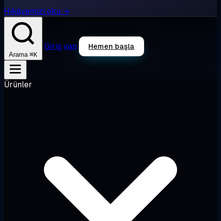
Hikâyemizi oku →
Giriş yap
Hemen başla
⌘K
Arama
Ürünler