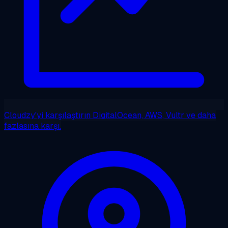
Cloudzy'yi karşılaştırın
DigitalOcean, AWS, Vultr ve daha
fazlasına karşı.