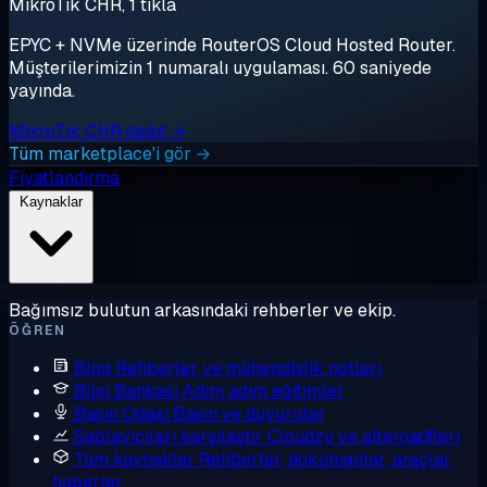
MikroTik CHR, 1 tıkla
EPYC + NVMe üzerinde RouterOS Cloud Hosted Router.
Müşterilerimizin 1 numaralı uygulaması. 60 saniyede
yayında.
MikroTik CHR dağıt →
Tüm marketplace'i gör →
Fiyatlandırma
Kaynaklar
Bağımsız bulutun arkasındaki rehberler ve ekip.
ÖĞREN
Blog
Rehberler ve mühendislik notları
Bilgi Bankası
Adım adım eğitimler
Basın Odası
Basın ve duyurular
Sağlayıcıları karşılaştır
Cloudzy ve alternatifleri
Tüm kaynaklar
Rehberler, dokümanlar, araçlar,
haberler