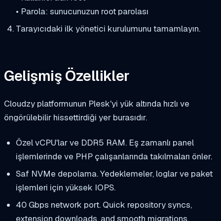
• Parola: sunucunuzun root parolası
Tarayıcıdaki ilk yönetici kurulumunu tamamlayın.
Gelişmiş Özellikler
Cloudzy platformunun Plesk'yi yük altında hızlı ve
öngörülebilir hissettirdiği yer burasıdır.
Özel vCPU'lar ve DDR5 RAM. Eş zamanlı panel
işlemlerinde ve PHP çalışanlarında takılmaları önler.
Saf NVMe depolama. Yedeklemeler, loglar ve paket
işlemleri için yüksek IOPS.
40 Gbps network port. Quick repository syncs,
extension downloads, and smooth migrations.