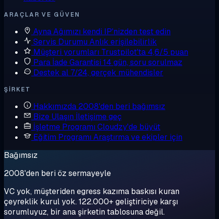
ARAÇLAR VE GÜVEN
Ayna
Ağımızı kendi IP'nizden test edin
Servis Durumu
Anlık erişilebilirlik
Müşteri yorumları
Trustpilot'ta 4,6/5 puan
Para İade Garantisi
14 gün, soru sorulmaz
Destek al
7/24, gerçek mühendisler
ŞIRKET
Hakkımızda
2008'den beri bağımsız
Bize Ulaşın
İletişime geç
İşletme Programı
Cloudzy'de büyüt
Eğitim Programı
Araştırma ve ekipler için
Bağımsız
2008'den beri öz sermayeyle
VC yok, müşteriden egress kazıma baskısı kuran
çeyreklik kurul yok. 122.000+ geliştiriciye karşı
sorumluyuz, bir ana şirketin tablosuna değil.