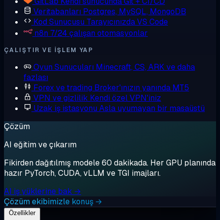
GitLab
Kendi sunucunda Git + CI/CD
Veritabanları
Postgres, MySQL, MongoDB
Kod Sunucusu
Tarayıcınızda VS Code
n8n
7/24 çalışan otomasyonlar
ÇALIŞTIR VE IŞLEM YAP
Oyun Sunucuları
Minecraft, CS, ARK ve daha
fazlası
Forex ve trading
Broker'ınızın yanında MT5
VPN ve gizlilik
Kendi özel VPN'iniz
Uzak iş istasyonu
Asla uyumayan bir masaüstü
Çözüm
AI eğitim ve çıkarım
Fikirden dağıtılmış modele 60 dakikada. Her GPU planında
hazır PyTorch, CUDA, vLLM ve TGI imajları.
AI iş yüklerine bak →
Çözüm ekibimizle konuş →
Özellikler