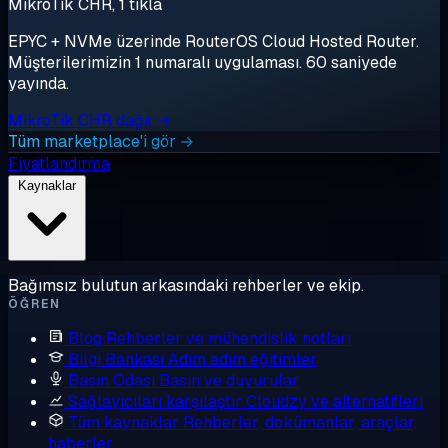
MikroTik CHR, 1 tıkla
EPYC + NVMe üzerinde RouterOS Cloud Hosted Router.
Müşterilerimizin 1 numaralı uygulaması. 60 saniyede
yayında.
MikroTik CHR dağıt →
Tüm marketplace'i gör →
Fiyatlandırma
Kaynaklar
Bağımsız bulutun arkasındaki rehberler ve ekip.
ÖĞREN
Blog
Rehberler ve mühendislik notları
Bilgi Bankası
Adım adım eğitimler
Basın Odası
Basın ve duyurular
Sağlayıcıları karşılaştır
Cloudzy ve alternatifleri
Tüm kaynaklar
Rehberler, dokümanlar, araçlar,
haberler