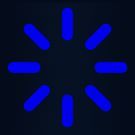
Ana içeriğe geç