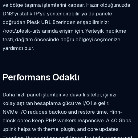
ve bölge taşıma işlemlerini kapsar. Hazır olduğunuzda
DNS'yi statik IP'ye yönlendirebilir ya da panele
doğrudan Plesk URL üzerinden erişebilirsiniz:
/root/.plesk-urls
anında erişim için. Yerleşik gecikme
testi, dağıtım öncesinde doğru bölgeyi seçmenize
yardımcı olur.
Performans Odaklı
Daha hızlı panel işlemleri ve duyarlı siteler, işinizi
kolaylaştıran hesaplama gücü ve I/O ile gelir.
NVMe I/O reduces backup and restore time. High-
clock cores keep PHP workers responsive. A 40 Gbps
uplink helps with theme, plugin, and core updates.
Together, these reduce wait times for both admins and