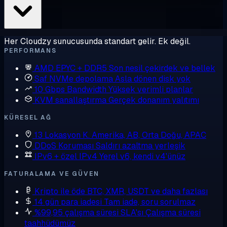
Her Cloudzy sunucusunda standart gelir. Ek değil.
PERFORMANS
AMD EPYC + DDR5
Son nesil çekirdek ve bellek
Saf NVMe depolama
Asla dönen disk yok
10 Gbps Bandwidth
Yüksek verimli planlar
KVM sanallaştırma
Gerçek donanım yalıtımı
KÜRESEL AĞ
13 Lokasyon
K. Amerika, AB, Orta Doğu, APAC
DDoS Koruması
Saldırı azaltma yerleşik
IPv6 + özel IPv4
Yerel v6, kendi v4'ünüz
FATURALAMA VE GÜVEN
Kripto ile öde
BTC, XMR, USDT ve daha fazlası
14 gün para iadesi
Tam iade, soru sorulmaz
%99,95 çalışma süresi SLA'sı
Çalışma süresi
taahhüdümüz