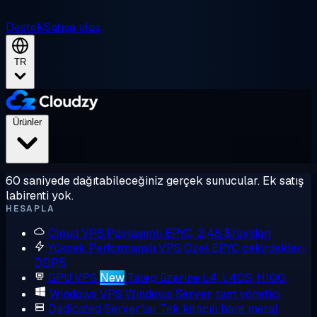
Destek
Satışa ulaş
TR
Ürünler
60 saniyede dağıtabileceğiniz gerçek sunucular. Ek satış
labirenti yok.
HESAPLA
Cloud VPS
Paylaşımlı EPYC, 2,48 $/ay'dan
Yüksek Performanslı VPS
Özel EPYC çekirdekleri,
DDR5
GPU VPS
New
Talep üzerine L4, L40S, H100
Windows VPS
Windows Server, tam yönetici
Dedicated Server'lar
Tek kiracılı bare metal