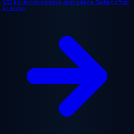
%50 indirim
tüm planlarda, sınırlı süreyle. Başlangıç fiyatı
$2.48/mo