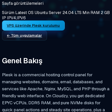
Sayfa görüntülemeleri
Sürüm
Latest
OS
Ubuntu Server 24.04 LTS
Min RAM
2 GB
IP
IPV4,IPV6
VPS üzerinde Plesk kurulumu
← Tüm uygulamalar
Genel Bakış
Plesk is a commercial hosting control panel for
managing websites, domains, email, databases, and
services like Apache, Nginx, MySQL, and PHP through a
friendly web interface. On Cloudzy, you get dedicated
EPYC vCPUs, DDR5 RAM, and pure NVMe disks for
quick panel actions and steady site operations, plus a