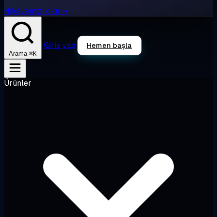
Hikâyemizi oku →
Giriş yap
Hemen başla
⌘K
Arama
Ürünler