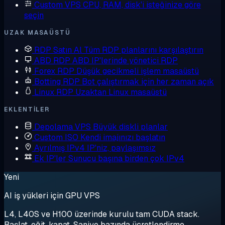
Custom VPS
CPU, RAM, disk'i isteğinize göre
seçin
UZAK MASAÜSTÜ
RDP Satın Al
Tüm RDP planlarını karşılaştırın
ABD RDP
ABD IP'lerinde yönetici RDP
Forex RDP
Düşük gecikmeli işlem masaüstü
Botting RDP
Bot çalıştırmak için her zaman açık
Linux RDP
Uzaktan Linux masaüstü
EKLENTILER
Depolama VPS
Büyük diskli planlar
Custom ISO
Kendi imajınızı başlatın
Ayrılmış IPv4
IP'niz, paylaşımsız
Ek IP'ler
Sunucu başına birden çok IPv4
Yeni
AI iş yükleri için GPU VPS
L4, L40S ve H100 üzerinde kurulu tam CUDA stack.
Başlat, eğit, kapat. Saniye bazında ücretlendirme.