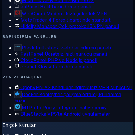
MikroTik CHR
Bulutta RouterOS
aaPanel
Hafif barındırma paneli
WireGuard
Modern, hızlı çekirdek VPN
MetaTrader 4
Forex ticaretinde standart
Hiddify Manager
Çok protokollü VPN paneli
BARINDIRMA PANELLERI
Plesk
Full-stack web barındırma paneli
FastPanel
Ücretsiz, hızlı sunucu paneli
CloudPanel
PHP ve Node.js paneli
cPanel
Klasik barındırma paneli
VPN VE ARAÇLAR
OpenVPN AS
Kendi barındırdığınız VPN sunucusu
Docker
Konteyner çalışma ortamı, kullanıma
hazır
MTProto Proxy
Telegram-native proxy
BlueStacks
VPS'te Android uygulamaları
En çok kurulan