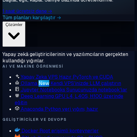
1 saat ücretsiz dene →
Tüm planları karşılaştır →
Çözümler
Yapay zekâ geliştiricilerinin ve yazılımcıların gerçekten
kullandığı yığınlar.
AI VE MAKINE ÖĞRENMESI
Yapay Zeka VPS
Hazır PyTorch ve CUDA
Ollama
New
Kendi VPS'inizde LLM çalıştırın
Jupyter Notebooks
Sunucunuzda notebook'lar
Deep Learning GPU
L4, L40S, H100 üzerinde
eğitin
Anaconda
Python veri yığını, hazır
GELIŞTIRICILER VE DEVOPS
Docker
Root erişimli konteynerler