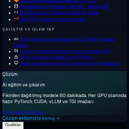
GitLab
Kendi sunucunda Git + CI/CD
Veritabanları
Postgres, MySQL, MongoDB
Kod Sunucusu
Tarayıcınızda VS Code
n8n
7/24 çalışan otomasyonlar
ÇALIŞTIR VE IŞLEM YAP
Oyun Sunucuları
Minecraft, CS, ARK ve daha
fazlası
Forex ve trading
Broker'ınızın yanında MT5
VPN ve gizlilik
Kendi özel VPN'iniz
Uzak iş istasyonu
Asla uyumayan bir masaüstü
Çözüm
AI eğitim ve çıkarım
Fikirden dağıtılmış modele 60 dakikada. Her GPU planında
hazır PyTorch, CUDA, vLLM ve TGI imajları.
AI iş yüklerine bak →
Çözüm ekibimizle konuş →
Özellikler