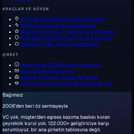
ARAÇLAR VE GÜVEN
Ayna
Ağımızı kendi IP'nizden test edin
Servis Durumu
Anlık erişilebilirlik
Müşteri yorumları
Trustpilot'ta 4,6/5 puan
Para İade Garantisi
14 gün, soru sorulmaz
Destek al
7/24, gerçek mühendisler
ŞIRKET
Hakkımızda
2008'den beri bağımsız
Bize Ulaşın
İletişime geç
İşletme Programı
Cloudzy'de büyüt
Eğitim Programı
Araştırma ve ekipler için
Bağımsız
2008'den beri öz sermayeyle
VC yok, müşteriden egress kazıma baskısı kuran
çeyreklik kurul yok. 122.000+ geliştiriciye karşı
sorumluyuz, bir ana şirketin tablosuna değil.