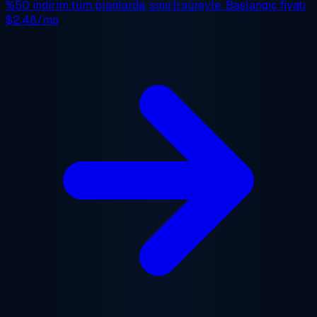
%50 indirim
tüm planlarda, sınırlı süreyle. Başlangıç fiyatı
$2.48/mo