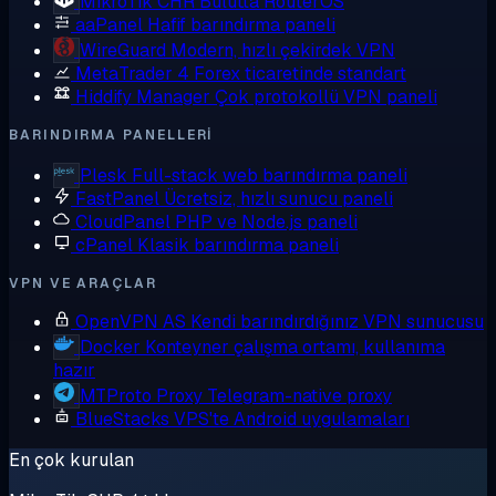
MikroTik CHR
Bulutta RouterOS
aaPanel
Hafif barındırma paneli
WireGuard
Modern, hızlı çekirdek VPN
MetaTrader 4
Forex ticaretinde standart
Hiddify Manager
Çok protokollü VPN paneli
BARINDIRMA PANELLERI
Plesk
Full-stack web barındırma paneli
FastPanel
Ücretsiz, hızlı sunucu paneli
CloudPanel
PHP ve Node.js paneli
cPanel
Klasik barındırma paneli
VPN VE ARAÇLAR
OpenVPN AS
Kendi barındırdığınız VPN sunucusu
Docker
Konteyner çalışma ortamı, kullanıma
hazır
MTProto Proxy
Telegram-native proxy
BlueStacks
VPS'te Android uygulamaları
En çok kurulan