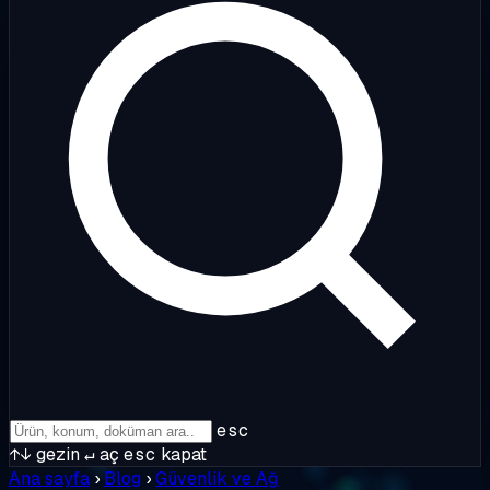
esc
↑↓
gezin
↵
aç
esc
kapat
Ana sayfa
›
Blog
›
Güvenlik ve Ağ