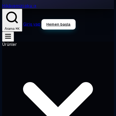
Hikâyemizi oku →
Giriş yap
Hemen başla
⌘K
Arama
Ürünler