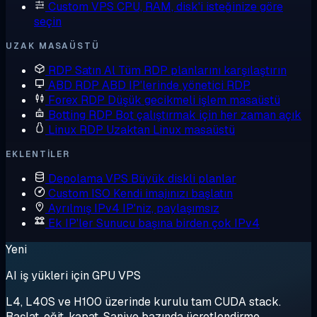
Custom VPS
CPU, RAM, disk'i isteğinize göre
seçin
UZAK MASAÜSTÜ
RDP Satın Al
Tüm RDP planlarını karşılaştırın
ABD RDP
ABD IP'lerinde yönetici RDP
Forex RDP
Düşük gecikmeli işlem masaüstü
Botting RDP
Bot çalıştırmak için her zaman açık
Linux RDP
Uzaktan Linux masaüstü
EKLENTILER
Depolama VPS
Büyük diskli planlar
Custom ISO
Kendi imajınızı başlatın
Ayrılmış IPv4
IP'niz, paylaşımsız
Ek IP'ler
Sunucu başına birden çok IPv4
Yeni
AI iş yükleri için GPU VPS
L4, L40S ve H100 üzerinde kurulu tam CUDA stack.
Başlat, eğit, kapat. Saniye bazında ücretlendirme.