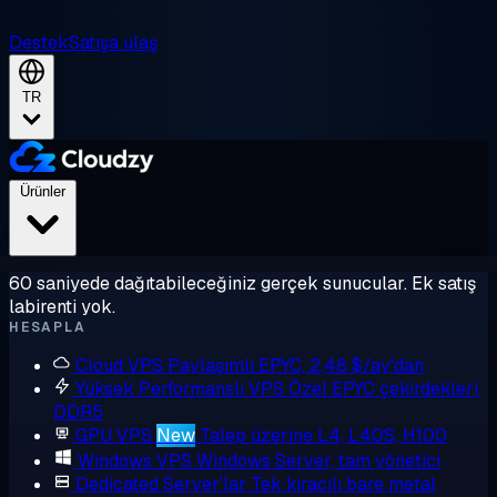
Destek
Satışa ulaş
TR
Ürünler
60 saniyede dağıtabileceğiniz gerçek sunucular. Ek satış
labirenti yok.
HESAPLA
Cloud VPS
Paylaşımlı EPYC, 2,48 $/ay'dan
Yüksek Performanslı VPS
Özel EPYC çekirdekleri,
DDR5
GPU VPS
New
Talep üzerine L4, L40S, H100
Windows VPS
Windows Server, tam yönetici
Dedicated Server'lar
Tek kiracılı bare metal