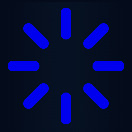
Ana içeriğe geç