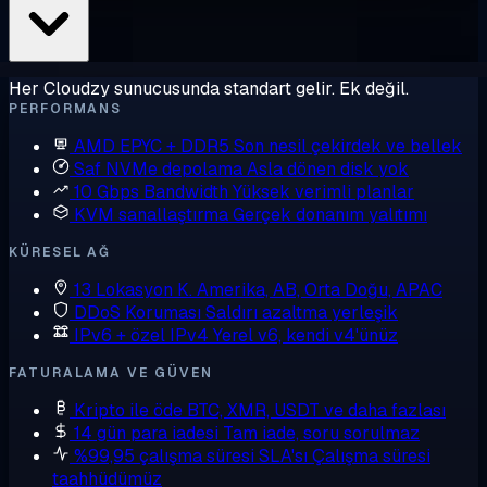
Her Cloudzy sunucusunda standart gelir. Ek değil.
PERFORMANS
AMD EPYC + DDR5
Son nesil çekirdek ve bellek
Saf NVMe depolama
Asla dönen disk yok
10 Gbps Bandwidth
Yüksek verimli planlar
KVM sanallaştırma
Gerçek donanım yalıtımı
KÜRESEL AĞ
13 Lokasyon
K. Amerika, AB, Orta Doğu, APAC
DDoS Koruması
Saldırı azaltma yerleşik
IPv6 + özel IPv4
Yerel v6, kendi v4'ünüz
FATURALAMA VE GÜVEN
Kripto ile öde
BTC, XMR, USDT ve daha fazlası
14 gün para iadesi
Tam iade, soru sorulmaz
%99,95 çalışma süresi SLA'sı
Çalışma süresi
taahhüdümüz