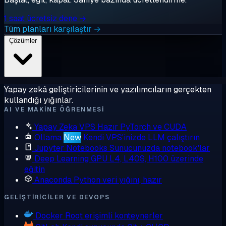
1 saat ücretsiz dene →
Tüm planları karşılaştır →
Çözümler
Yapay zekâ geliştiricilerinin ve yazılımcıların gerçekten
kullandığı yığınlar.
AI VE MAKINE ÖĞRENMESI
Yapay Zeka VPS
Hazır PyTorch ve CUDA
Ollama
New
Kendi VPS'inizde LLM çalıştırın
Jupyter Notebooks
Sunucunuzda notebook'lar
Deep Learning GPU
L4, L40S, H100 üzerinde
eğitin
Anaconda
Python veri yığını, hazır
GELIŞTIRICILER VE DEVOPS
Docker
Root erişimli konteynerler