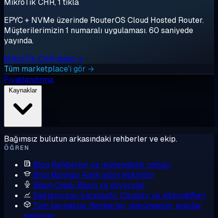
MikroTik CHR, 1 tıkla
EPYC + NVMe üzerinde RouterOS Cloud Hosted Router.
Müşterilerimizin 1 numaralı uygulaması. 60 saniyede
yayında.
MikroTik CHR dağıt →
Tüm marketplace'i gör →
Fiyatlandırma
Kaynaklar
Bağımsız bulutun arkasındaki rehberler ve ekip.
ÖĞREN
Blog
Rehberler ve mühendislik notları
Bilgi Bankası
Adım adım eğitimler
Basın Odası
Basın ve duyurular
Sağlayıcıları karşılaştır
Cloudzy ve alternatifleri
Tüm kaynaklar
Rehberler, dokümanlar, araçlar,
haberler