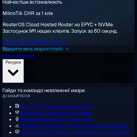
Найчастіше встановлюють
MikroTik CHR за 1 клік
RouterOS Cloud Hosted Router на EPYC + NVMe.
Застосунок №1 наших клієнтів. Запуск за 60 секунд.
Розгорнути MikroTik CHR →
Відкрити весь маркетплейс →
Ціноутворення
Ресурси
Гайди та команда незалежної хмари.
ДІЗНАЙТЕСЯ
Блог
Гайди та інженерні нотатки
База знань
Покрокові посібники
Редакція новин
Преса та анонси
Порівняти хостинги
Cloudzy проти альтернатив
Усі ресурси
Посібники, документація, інструменти,