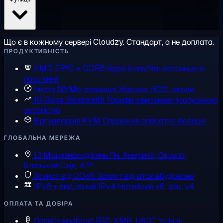
Що є в кожному сервері Cloudzy. Стандарт, а не доплата.
ПРОДУКТИВНІСТЬ
AMD EPYC + DDR5
Ядра й пам'ять останнього
покоління
Чисте NVMe-сховище
Жодних HDD, ніколи
10 Gbps Bandwidth
Тарифи з високою пропускною
здатністю
Віртуалізація KVM
Справжня апаратна ізоляція
ГЛОБАЛЬНА МЕРЕЖА
13 Місцезнаходжень
Пн. Америка, Європа,
Близький Схід, АТР
Захист від DDoS
Захист від атак вбудовано
IPv6 + виділений IPv4
Нативний v6, ваш v4
ОПЛАТА ТА ДОВІРА
Оплата криптою
BTC, XMR, USDT та інші