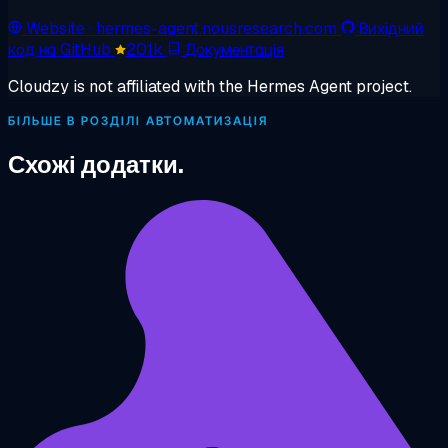
Website
· hermes-agent.nousresearch.com
Вихідний
код на GitHub
201k
Документація
Cloudzy is not affiliated with the Hermes Agent project.
БІЛЬШЕ В РОЗДІЛІ АВТОМАТИЗАЦІЯ
Схожі додатки.