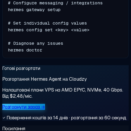
# Configure messaging / integrations

hermes gateway setup

# Set individual config values

hermes config set <key> <value>

# Diagnose any issues

Готові розгортати
Розгортання Hermes Agent на Cloudzy
Налаштовані плани VPS на AMD EPYC, NVMe, 40 Gbps.
Від $2,48/міс.
Розгорнути зараз →
Повернення коштів за 14 днів · розгортання за 60 секунд
Посилання