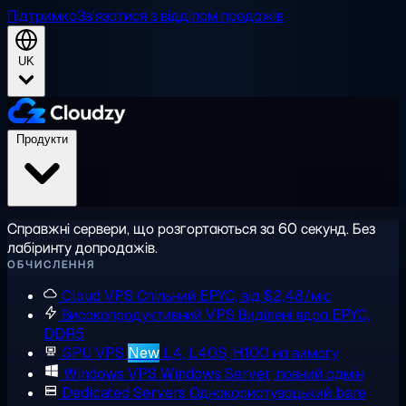
Підтримка
Зв'язатися з відділом продажів
UK
Продукти
Справжні сервери, що розгортаються за 60 секунд. Без
лабіринту допродажів.
ОБЧИСЛЕННЯ
Cloud VPS
Спільний EPYC, від $2,48/міс
Високопродуктивний VPS
Виділені ядра EPYC,
DDR5
GPU VPS
New
L4, L40S, H100 на вимогу
Windows VPS
Windows Server, повний адмін
Dedicated Servers
Однокористувацький bare