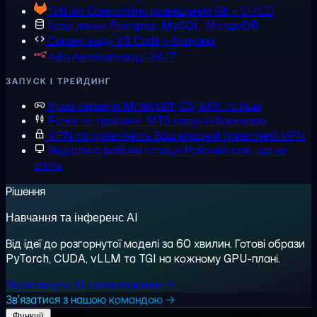
GitLab
Самостійно розміщений Git + CI/CD
Бази даних
Postgres, MySQL, MongoDB
Сервер коду
VS Code у браузері
n8n
Автоматизації 24/7
ЗАПУСК І ТРЕЙДИНГ
Ігрові сервери
Minecraft, CS, ARK та інше
Forex та трейдинг
MT5 поруч із брокером
VPN та приватність
Ваш власний приватний VPN
Віддалена робоча станція
Робочий стіл, що не
спить
Рішення
Навчання та інференс AI
Від ідеї до розгорнутої моделі за 60 хвилин. Готові образи
PyTorch, CUDA, vLLM та TGI на кожному GPU-плані.
Переглянути AI-навантаження →
Зв'язатися з нашою командою →
Функції