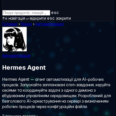
esc
↑↓
навігація
↵
відкрити
esc
закрити
Головна
›
Ринок
›
Автоматизація
Автоматизація
Hermes Agent
Hermes Agent — агент автоматизації для AI-робочих
процесів. Запускайте заплановані cron-завдання, керуйте
сесіями та координуйте задачі з одного демона з
вбудованим управлінням середовищем. Розроблений для
безголового AI-оркестрування на сервері з визначенням
робочих процесів через конфігураційні файли.