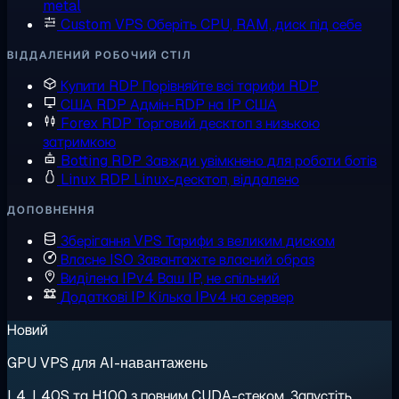
metal
Custom VPS
Оберіть CPU, RAM, диск під себе
ВІДДАЛЕНИЙ РОБОЧИЙ СТІЛ
Купити RDP
Порівняйте всі тарифи RDP
США RDP
Адмін-RDP на IP США
Forex RDP
Торговий десктоп з низькою
затримкою
Botting RDP
Завжди увімкнено для роботи ботів
Linux RDP
Linux-десктоп, віддалено
ДОПОВНЕННЯ
Зберігання VPS
Тарифи з великим диском
Власне ISO
Завантажте власний образ
Виділена IPv4
Ваш IP, не спільний
Додаткові IP
Кілька IPv4 на сервер
Новий
GPU VPS для AI-навантажень
L4, L40S та H100 з повним CUDA-стеком. Запустіть,