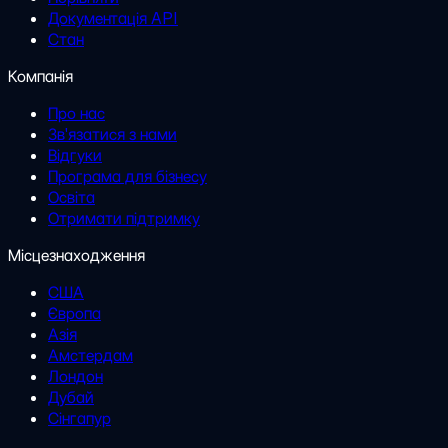
Документація API
Стан
Компанія
Про нас
Зв'язатися з нами
Відгуки
Програма для бізнесу
Освіта
Отримати підтримку
Місцезнаходження
США
Європа
Азія
Амстердам
Лондон
Дубай
Сінгапур