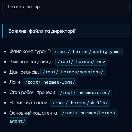
Важливі файли та директорії
Файл конфігурації:
/root/.hermes/config.yaml
Змінні середовища:
/root/.hermes/.env
Дані сеансів:
/root/.hermes/sessions/
Логи:
/root/.hermes/logs/
Cron робочі процеси:
/root/.hermes/cron/
Навички/плагіни:
/root/.hermes/skills/
Основний код агента:
/root/.hermes/hermes-
agent/