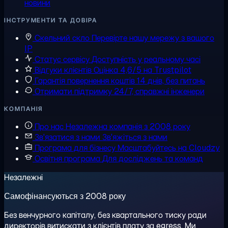
новини
ІНСТРУМЕНТИ ТА ДОВІРА
Скельний скло
Перевірте нашу мережу з вашого
IP
Статус сервісу
Доступність у реальному часі
Відгуки клієнтів
Оцінка 4,6/5 на Trustpilot
Гарантія повернення коштів
14 днів, без питань
Отримати підтримку
24/7, справжні інженери
КОМПАНІЯ
Про нас
Незалежна компанія з 2008 року
Зв'язатися з нами
Зв'яжіться з нами
Програма для бізнесу
Масштабуйтесь на Cloudzy
Освітня програма
Для досліджень та команд
Незалежні
Самофінансуються з 2008 року
Без венчурного капіталу, без квартального тиску ради
директорів витискати з клієнтів плату за egress. Ми