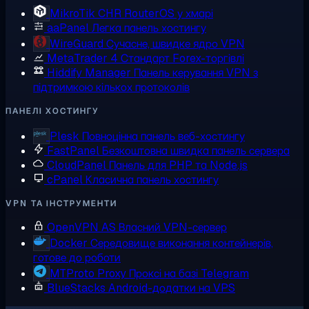
MikroTik CHR
RouterOS у хмарі
aaPanel
Легка панель хостингу
WireGuard
Сучасне, швидке ядро VPN
MetaTrader 4
Стандарт Forex-торгівлі
Hiddify Manager
Панель керування VPN з
підтримкою кількох протоколів
ПАНЕЛІ ХОСТИНГУ
Plesk
Повноцінна панель веб-хостингу
FastPanel
Безкоштовна швидка панель сервера
CloudPanel
Панель для PHP та Node.js
cPanel
Класична панель хостингу
VPN ТА ІНСТРУМЕНТИ
OpenVPN AS
Власний VPN-сервер
Docker
Середовище виконання контейнерів,
готове до роботи
MTProto Proxy
Проксі на базі Telegram
BlueStacks
Android-додатки на VPS