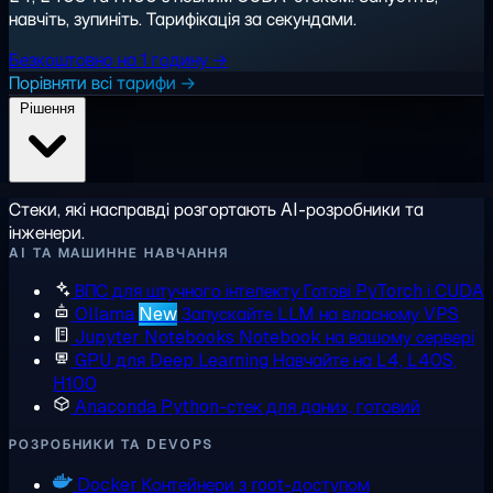
навчіть, зупиніть. Тарифікація за секундами.
Безкоштовно на 1 годину →
Порівняти всі тарифи →
Рішення
Стеки, які насправді розгортають AI-розробники та
інженери.
AI ТА МАШИННЕ НАВЧАННЯ
ВПС для штучного інтелекту
Готові PyTorch і CUDA
Ollama
New
Запускайте LLM на власному VPS
Jupyter Notebooks
Notebook на вашому сервері
GPU для Deep Learning
Навчайте на L4, L40S,
H100
Anaconda
Python-стек для даних, готовий
РОЗРОБНИКИ ТА DEVOPS
Docker
Контейнери з root-доступом