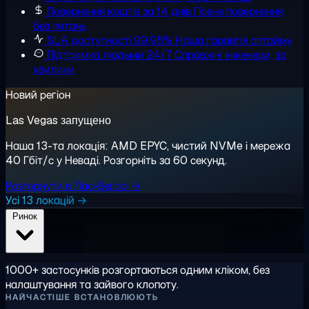
Повернення коштів за 14 днів
Повне повернення,
без питань
SLA доступності 99,95%
Наша гарантія аптайму
Підтримка людьми 24/7
Справжні інженери, за
хвилини
Новий регіон
Las Vegas запущено
Наша 13-та локація: AMD EPYC, чистий NVMe і мережа
40 Гбіт/с у Неваді. Розгорніть за 60 секунд.
Розгорнути в Лас-Вегасі →
Усі 13 локацій →
Ринок
1000+ застосунків розгортаються одним кліком, без
налаштування та зайвого клопоту.
НАЙЧАСТІШЕ ВСТАНОВЛЮЮТЬ