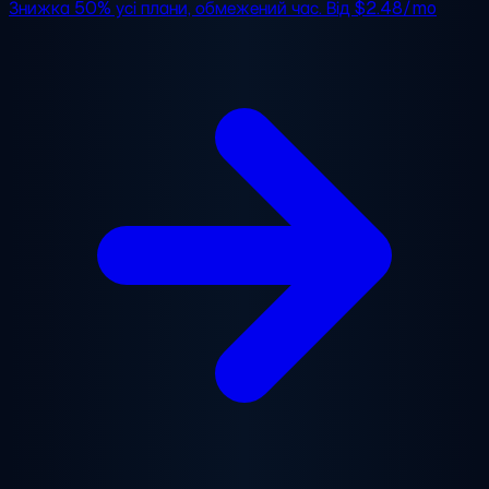
Знижка 50%
усі плани, обмежений час. Від
$2.48/mo