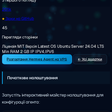
З першого погляду
201k
Зірки на GitHub
45
Перегляди сторінки
Ліцензія
MIT
Версія
Latest
OS
Ubuntu Server 24.04 LTS
Min RAM
2 GB
IP
IPV4,IPV6
Розгортання Hermes Agent на VPS
← Усі додатки
Початкове налаштування
Запустіть інтерактивний майстер налаштування для
конфігурації агента: