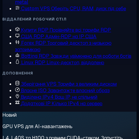
metal
Custom VPS
Оберіть CPU, RAM, диск під себе
ВІДДАЛЕНИЙ РОБОЧИЙ СТІЛ
Купити RDP
Порівняйте всі тарифи RDP
США RDP
Адмін-RDP на IP США
Forex RDP
Торговий десктоп з низькою
затримкою
Botting RDP
Завжди увімкнено для роботи ботів
Linux RDP
Linux-десктоп, віддалено
ДОПОВНЕННЯ
Зберігання VPS
Тарифи з великим диском
Власне ISO
Завантажте власний образ
Виділена IPv4
Ваш IP, не спільний
Додаткові IP
Кілька IPv4 на сервер
Новий
GPU VPS для AI-навантажень
L4, L40S та H100 з повним CUDA-стеком. Запустіть,