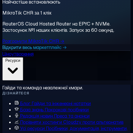
Найчастіше встановлюють
MikroTik CHR за 1 клік
RouterOS Cloud Hosted Router на EPYC + NVMe.
Застосунок №1 наших клієнтів. Запуск за 60 секунд.
Розгорнути MikroTik CHR →
Відкрити весь маркетплейс →
Ціноутворення
Ресурси
Гайди та команда незалежної хмари.
ДІЗНАЙТЕСЯ
Блог
Гайди та інженерні нотатки
База знань
Покрокові посібники
Редакція новин
Преса та анонси
Порівняти хостинги
Cloudzy проти альтернатив
Усі ресурси
Посібники, документація, інструменти,