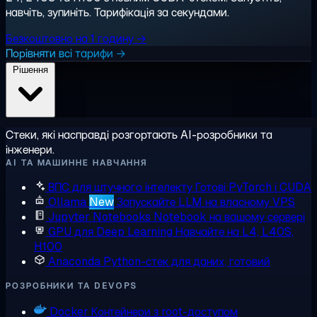
навчіть, зупиніть. Тарифікація за секундами.
Безкоштовно на 1 годину →
Порівняти всі тарифи →
Рішення
Стеки, які насправді розгортають AI-розробники та
інженери.
AI ТА МАШИННЕ НАВЧАННЯ
ВПС для штучного інтелекту
Готові PyTorch і CUDA
Ollama
New
Запускайте LLM на власному VPS
Jupyter Notebooks
Notebook на вашому сервері
GPU для Deep Learning
Навчайте на L4, L40S,
H100
Anaconda
Python-стек для даних, готовий
РОЗРОБНИКИ ТА DEVOPS
Docker
Контейнери з root-доступом