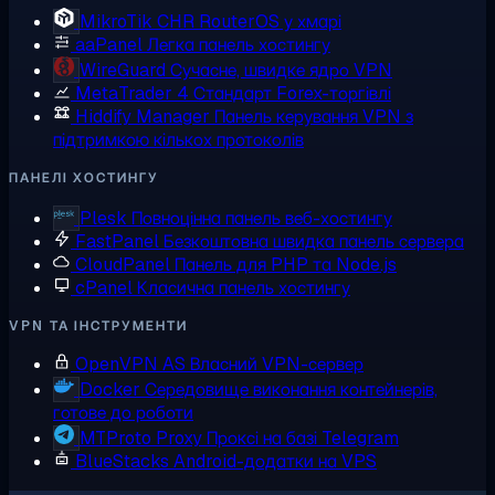
MikroTik CHR
RouterOS у хмарі
aaPanel
Легка панель хостингу
WireGuard
Сучасне, швидке ядро VPN
MetaTrader 4
Стандарт Forex-торгівлі
Hiddify Manager
Панель керування VPN з
підтримкою кількох протоколів
ПАНЕЛІ ХОСТИНГУ
Plesk
Повноцінна панель веб-хостингу
FastPanel
Безкоштовна швидка панель сервера
CloudPanel
Панель для PHP та Node.js
cPanel
Класична панель хостингу
VPN ТА ІНСТРУМЕНТИ
OpenVPN AS
Власний VPN-сервер
Docker
Середовище виконання контейнерів,
готове до роботи
MTProto Proxy
Проксі на базі Telegram
BlueStacks
Android-додатки на VPS