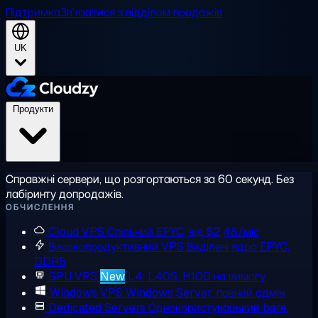
Підтримка
Зв'язатися з відділом продажів
UK
Продукти
Справжні сервери, що розгортаються за 60 секунд. Без
лабіринту допродажів.
ОБЧИСЛЕННЯ
Cloud VPS
Спільний EPYC, від $2,48/міс
Високопродуктивний VPS
Виділені ядра EPYC,
DDR5
GPU VPS
New
L4, L40S, H100 на вимогу
Windows VPS
Windows Server, повний адмін
Dedicated Servers
Однокористувацький bare