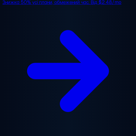
Знижка 50%
усі плани, обмежений час. Від
$2.48/mo