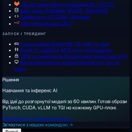
GitLab
Самостійно розміщений Git + CI/CD
Бази даних
Postgres, MySQL, MongoDB
Сервер коду
VS Code у браузері
n8n
Автоматизації 24/7
ЗАПУСК І ТРЕЙДИНГ
Ігрові сервери
Minecraft, CS, ARK та інше
Forex та трейдинг
MT5 поруч із брокером
VPN та приватність
Ваш власний приватний VPN
Віддалена робоча станція
Робочий стіл, що не
спить
Рішення
Навчання та інференс AI
Від ідеї до розгорнутої моделі за 60 хвилин. Готові образи
PyTorch, CUDA, vLLM та TGI на кожному GPU-плані.
Переглянути AI-навантаження →
Зв'язатися з нашою командою →
Функції