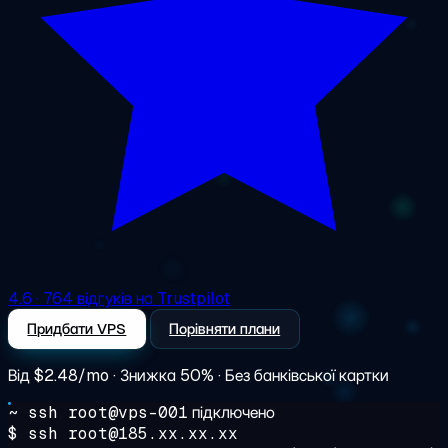
4.6
· 764 відгуків на Trustpilot
Придбати VPS
Порівняти плани
Від
$2.48/mo
· Знижка 50% · Без банківської картки
~ ssh root@vps-001
підключено
$ ssh root@185.xx.xx.xx