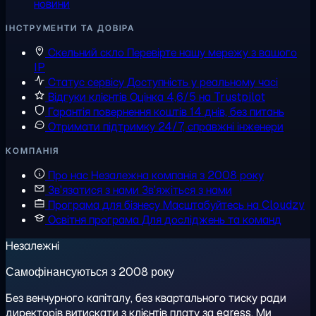
новини
ІНСТРУМЕНТИ ТА ДОВІРА
Скельний скло
Перевірте нашу мережу з вашого
IP
Статус сервісу
Доступність у реальному часі
Відгуки клієнтів
Оцінка 4,6/5 на Trustpilot
Гарантія повернення коштів
14 днів, без питань
Отримати підтримку
24/7, справжні інженери
КОМПАНІЯ
Про нас
Незалежна компанія з 2008 року
Зв'язатися з нами
Зв'яжіться з нами
Програма для бізнесу
Масштабуйтесь на Cloudzy
Освітня програма
Для досліджень та команд
Незалежні
Самофінансуються з 2008 року
Без венчурного капіталу, без квартального тиску ради
директорів витискати з клієнтів плату за egress. Ми