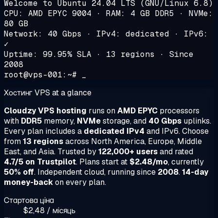
Welcome to Ubuntu 24.04 LTS (GNU/Linux 6.8)
CPU: AMD EPYC 9004 · RAM: 4 GB DDR5 · NVMe:
80 GB
Network: 40 Gbps · IPv4: dedicated · IPv6:
✓
Uptime: 99.95% SLA · 13 regions · Since
2008
root@vps-001:~# _
Хостинг VPS at a glance
Cloudzy VPS hosting
runs on
AMD EPYC
processors
with
DDR5
memory,
NVMe
storage, and
40 Gbps
uplinks.
Every plan includes a
dedicated IPv4
and IPv6. Choose
from
13 regions
across North America, Europe, Middle
East, and Asia. Trusted by
122,000+ users
and rated
4.7/5 on Trustpilot
. Plans start at
$2.48/mo
, currently
50% off
. Independent cloud, running since
2008
.
14-day
money-back
on every plan.
Стартова ціна
$2,48 / місяць