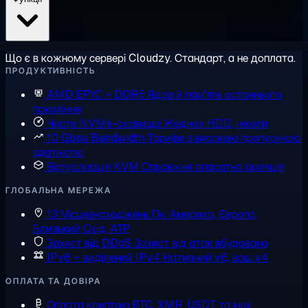
Що є в кожному сервері Cloudzy. Стандарт, а не доплата.
ПРОДУКТИВНІСТЬ
AMD EPYC + DDR5
Ядра й пам'ять останнього
покоління
Чисте NVMe-сховище
Жодних HDD, ніколи
10 Gbps Bandwidth
Тарифи з високою пропускною
здатністю
Віртуалізація KVM
Справжня апаратна ізоляція
ГЛОБАЛЬНА МЕРЕЖА
13 Місцезнаходжень
Пн. Америка, Європа,
Близький Схід, АТР
Захист від DDoS
Захист від атак вбудовано
IPv6 + виділений IPv4
Нативний v6, ваш v4
ОПЛАТА ТА ДОВІРА
Оплата криптою
BTC, XMR, USDT та інші