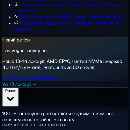
Повернення коштів за 14 днів
Повне повернення,
без питань
SLA доступності 99,95%
Наша гарантія аптайму
Підтримка людьми 24/7
Справжні інженери, за
хвилини
Новий регіон
Las Vegas запущено
Наша 13-та локація: AMD EPYC, чистий NVMe і мережа
40 Гбіт/с у Неваді. Розгорніть за 60 секунд.
Розгорнути в Лас-Вегасі →
Усі 13 локацій →
Ринок
1000+ застосунків розгортаються одним кліком, без
налаштування та зайвого клопоту.
НАЙЧАСТІШЕ ВСТАНОВЛЮЮТЬ