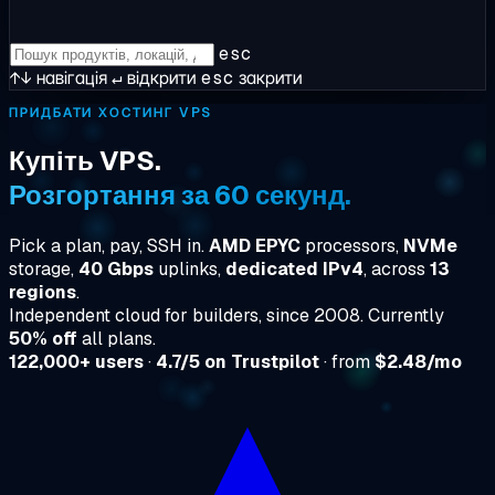
esc
↑↓
навігація
↵
відкрити
esc
закрити
ПРИДБАТИ ХОСТИНГ VPS
Купіть VPS.
Розгортання за 60 секунд.
Pick a plan, pay, SSH in.
AMD EPYC
processors,
NVMe
storage,
40 Gbps
uplinks,
dedicated IPv4
, across
13
regions
.
Independent cloud for builders, since 2008. Currently
50% off
all plans.
122,000+ users
·
4.7/5 on Trustpilot
· from
$2.48/mo