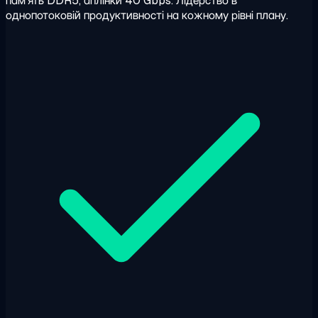
пам'ять DDR5, аплінки 40 Gbps. Лідерство в
однопотоковій продуктивності на кожному рівні плану.