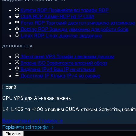
Купити RDP
Порівняйте всі тарифи RDP
США RDP
Адмін-RDP на IP США
Forex RDP
Торговий десктоп з низькою затримкою
Botting RDP
Завжди увімкнено для роботи ботів
Linux RDP
Linux-десктоп, віддалено
ДОПОВНЕННЯ
Зберігання VPS
Тарифи з великим диском
Власне ISO
Завантажте власний образ
Виділена IPv4
Ваш IP, не спільний
Додаткові IP
Кілька IPv4 на сервер
Новий
GPU VPS для AI-навантажень
L4, L40S та H100 з повним CUDA-стеком. Запустіть, навчіть,
Безкоштовно на 1 годину →
Порівняти всі тарифи →
Рішення