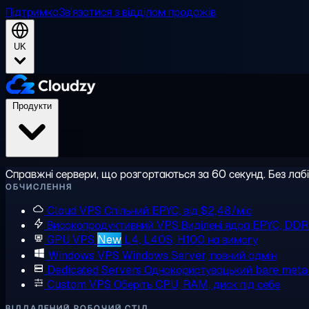
Підтримка
Зв'язатися з відділом продажів
UK
Продукти
Справжні сервери, що розгортаються за 60 секунд. Без лаб
ОБЧИСЛЕННЯ
Cloud VPS
Спільний EPYC, від $2,48/міс
Високопродуктивний VPS
Виділені ядра EPYC, DD
GPU VPS
New
L4, L40S, H100 на вимогу
Windows VPS
Windows Server, повний адмін
Dedicated Servers
Однокористувацький bare meta
Custom VPS
Оберіть CPU, RAM, диск під себе
ВІДДАЛЕНИЙ РОБОЧИЙ СТІЛ