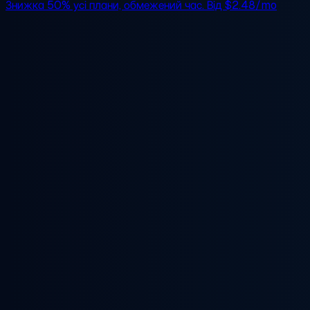
Знижка 50%
усі плани, обмежений час. Від
$2.48/mo