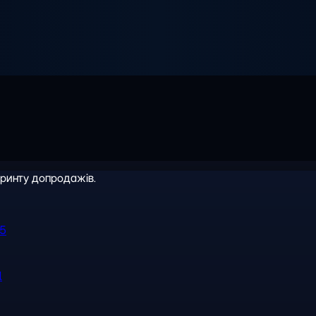
іринту допродажів.
R5
l