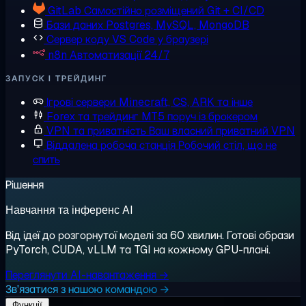
GitLab
Самостійно розміщений Git + CI/CD
Бази даних
Postgres, MySQL, MongoDB
Сервер коду
VS Code у браузері
n8n
Автоматизації 24/7
ЗАПУСК І ТРЕЙДИНГ
Ігрові сервери
Minecraft, CS, ARK та інше
Forex та трейдинг
MT5 поруч із брокером
VPN та приватність
Ваш власний приватний VPN
Віддалена робоча станція
Робочий стіл, що не
спить
Рішення
Навчання та інференс AI
Від ідеї до розгорнутої моделі за 60 хвилин. Готові образи
PyTorch, CUDA, vLLM та TGI на кожному GPU-плані.
Переглянути AI-навантаження →
Зв'язатися з нашою командою →
Функції