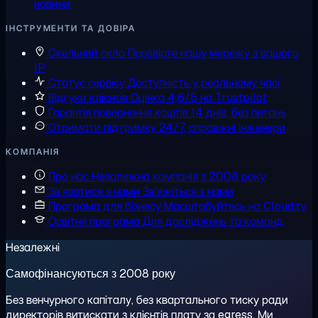
новини
ІНСТРУМЕНТИ ТА ДОВІРА
Скельний скло
Перевірте нашу мережу з вашого
IP
Статус сервісу
Доступність у реальному часі
Відгуки клієнтів
Оцінка 4,6/5 на Trustpilot
Гарантія повернення коштів
14 днів, без питань
Отримати підтримку
24/7, справжні інженери
КОМПАНІЯ
Про нас
Незалежна компанія з 2008 року
Зв'язатися з нами
Зв'яжіться з нами
Програма для бізнесу
Масштабуйтесь на Cloudzy
Освітня програма
Для досліджень та команд
Незалежні
Самофінансуються з 2008 року
Без венчурного капіталу, без квартального тиску ради
директорів витискати з клієнтів плату за egress. Ми