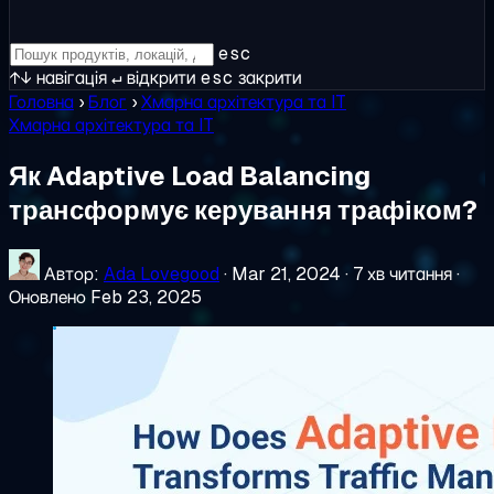
esc
↑↓
навігація
↵
відкрити
esc
закрити
Головна
›
Блог
›
Хмарна архітектура та IT
Хмарна архітектура та IT
Як Adaptive Load Balancing
трансформує керування трафіком?
Автор:
Ada Lovegood
·
Mar 21, 2024
·
7 хв читання
·
Оновлено Feb 23, 2025