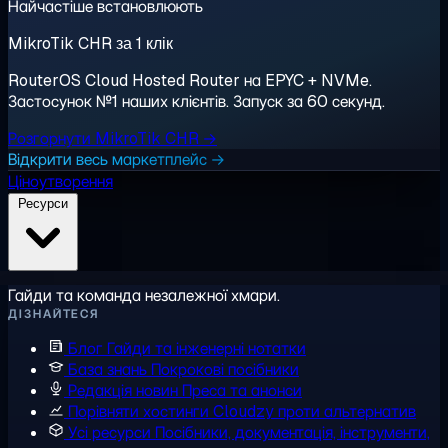
Найчастіше встановлюють
MikroTik CHR за 1 клік
RouterOS Cloud Hosted Router на EPYC + NVMe.
Застосунок №1 наших клієнтів. Запуск за 60 секунд.
Розгорнути MikroTik CHR →
Відкрити весь маркетплейс →
Ціноутворення
Ресурси
Гайди та команда незалежної хмари.
ДІЗНАЙТЕСЯ
Блог
Гайди та інженерні нотатки
База знань
Покрокові посібники
Редакція новин
Преса та анонси
Порівняти хостинги
Cloudzy проти альтернатив
Усі ресурси
Посібники, документація, інструменти,