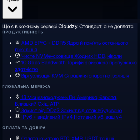
Що є в кожному сервері Cloudzy. Стандарт, а не доплата.
ПРОДУКТИВНІСТЬ
AMD EPYC + DDR5
Ядра й пам'ять останнього
покоління
Чисте NVMe-сховище
Жодних HDD, ніколи
10 Gbps Bandwidth
Тарифи з високою пропускною
здатністю
Віртуалізація KVM
Справжня апаратна ізоляція
ГЛОБАЛЬНА МЕРЕЖА
13 Місцезнаходжень
Пн. Америка, Європа,
Близький Схід, АТР
Захист від DDoS
Захист від атак вбудовано
IPv6 + виділений IPv4
Нативний v6, ваш v4
ОПЛАТА ТА ДОВІРА
Оплата криптою
BTC, XMR, USDT та інші