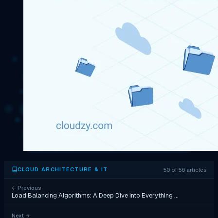
50 of 56 articles
CLOUD ARCHITECTURE & IT
←
Previous
Load Balancing Algorithms: A Deep Dive into Everything …
Next
→