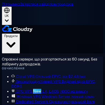
Підтримка
Зв'язатися з відділом продажів
UK
Продукти
Справжні сервери, що розгортаються за 60 секунд. Без
лабіринту допродажів.
ОБЧИСЛЕННЯ
Cloud VPS
Спільний EPYC, від $2,48/міс
Високопродуктивний VPS
Виділені ядра EPYC,
DDR5
GPU VPS
New
L4, L40S, H100 на вимогу
Windows VPS
Windows Server, повний адмін
Dedicated Servers
Однокористувацький bare