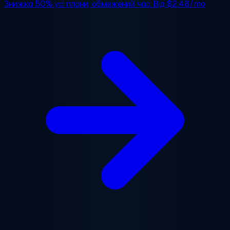
Знижка 50%
усі плани, обмежений час. Від
$2.48/mo