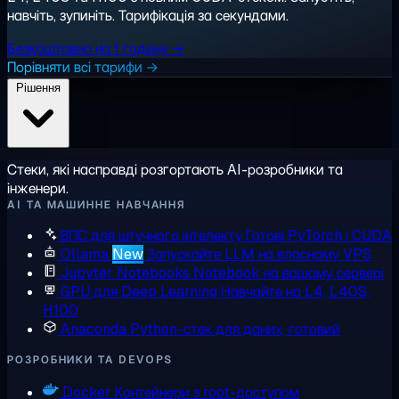
навчіть, зупиніть. Тарифікація за секундами.
Безкоштовно на 1 годину →
Порівняти всі тарифи →
Рішення
Стеки, які насправді розгортають AI-розробники та
інженери.
AI ТА МАШИННЕ НАВЧАННЯ
ВПС для штучного інтелекту
Готові PyTorch і CUDA
Ollama
New
Запускайте LLM на власному VPS
Jupyter Notebooks
Notebook на вашому сервері
GPU для Deep Learning
Навчайте на L4, L40S,
H100
Anaconda
Python-стек для даних, готовий
РОЗРОБНИКИ ТА DEVOPS
Docker
Контейнери з root-доступом