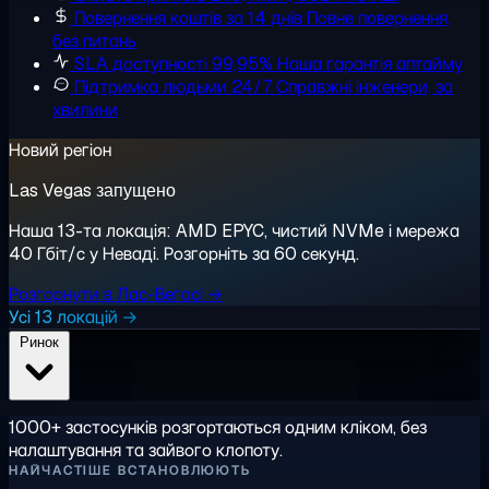
Повернення коштів за 14 днів
Повне повернення,
без питань
SLA доступності 99,95%
Наша гарантія аптайму
Підтримка людьми 24/7
Справжні інженери, за
хвилини
Новий регіон
Las Vegas запущено
Наша 13-та локація: AMD EPYC, чистий NVMe і мережа
40 Гбіт/с у Неваді. Розгорніть за 60 секунд.
Розгорнути в Лас-Вегасі →
Усі 13 локацій →
Ринок
1000+ застосунків розгортаються одним кліком, без
налаштування та зайвого клопоту.
НАЙЧАСТІШЕ ВСТАНОВЛЮЮТЬ