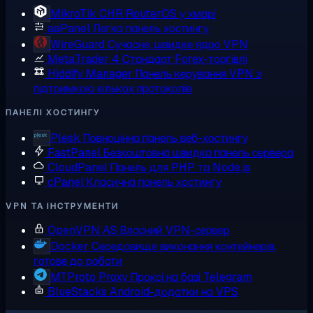
MikroTik CHR
RouterOS у хмарі
aaPanel
Легка панель хостингу
WireGuard
Сучасне, швидке ядро VPN
MetaTrader 4
Стандарт Forex-торгівлі
Hiddify Manager
Панель керування VPN з
підтримкою кількох протоколів
ПАНЕЛІ ХОСТИНГУ
Plesk
Повноцінна панель веб-хостингу
FastPanel
Безкоштовна швидка панель сервера
CloudPanel
Панель для PHP та Node.js
cPanel
Класична панель хостингу
VPN ТА ІНСТРУМЕНТИ
OpenVPN AS
Власний VPN-сервер
Docker
Середовище виконання контейнерів,
готове до роботи
MTProto Proxy
Проксі на базі Telegram
BlueStacks
Android-додатки на VPS