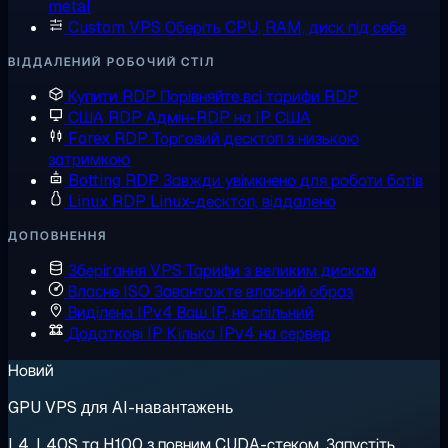
metal
Custom VPS
Оберіть CPU, RAM, диск під себе
ВІДДАЛЕНИЙ РОБОЧИЙ СТІЛ
Купити RDP
Порівняйте всі тарифи RDP
США RDP
Адмін-RDP на IP США
Forex RDP
Торговий десктоп з низькою
затримкою
Botting RDP
Завжди увімкнено для роботи ботів
Linux RDP
Linux-десктоп, віддалено
ДОПОВНЕННЯ
Зберігання VPS
Тарифи з великим диском
Власне ISO
Завантажте власний образ
Виділена IPv4
Ваш IP, не спільний
Додаткові IP
Кілька IPv4 на сервер
Новий
GPU VPS для AI-навантажень
L4, L40S та H100 з повним CUDA-стеком. Запустіть,