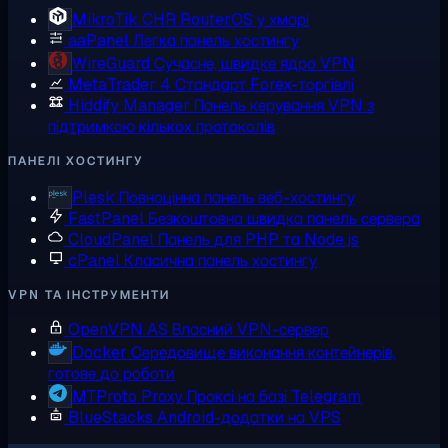
MikroTik CHR
RouterOS у хмарі
aaPanel
Легка панель хостингу
WireGuard
Сучасне, швидке ядро VPN
MetaTrader 4
Стандарт Forex-торгівлі
Hiddify Manager
Панель керування VPN з
підтримкою кількох протоколів
ПАНЕЛІ ХОСТИНГУ
Plesk
Повноцінна панель веб-хостингу
FastPanel
Безкоштовна швидка панель сервера
CloudPanel
Панель для PHP та Node.js
cPanel
Класична панель хостингу
VPN ТА ІНСТРУМЕНТИ
OpenVPN AS
Власний VPN-сервер
Docker
Середовище виконання контейнерів,
готове до роботи
MTProto Proxy
Проксі на базі Telegram
BlueStacks
Android-додатки на VPS