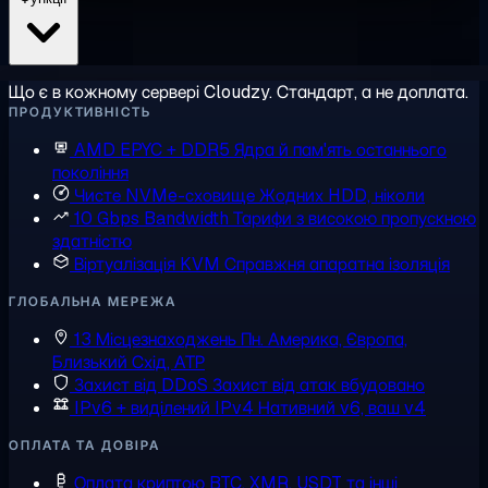
Що є в кожному сервері Cloudzy. Стандарт, а не доплата.
ПРОДУКТИВНІСТЬ
AMD EPYC + DDR5
Ядра й пам'ять останнього
покоління
Чисте NVMe-сховище
Жодних HDD, ніколи
10 Gbps Bandwidth
Тарифи з високою пропускною
здатністю
Віртуалізація KVM
Справжня апаратна ізоляція
ГЛОБАЛЬНА МЕРЕЖА
13 Місцезнаходжень
Пн. Америка, Європа,
Близький Схід, АТР
Захист від DDoS
Захист від атак вбудовано
IPv6 + виділений IPv4
Нативний v6, ваш v4
ОПЛАТА ТА ДОВІРА
Оплата криптою
BTC, XMR, USDT та інші