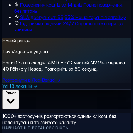
Повернення коштів за 14 днів
Повне повернення,
без питань
SLA доступності 99,95%
Наша гарантія аптайму
Підтримка людьми 24/7
Справжні інженери, за
хвилини
Новий регіон
Las Vegas запущено
Наша 13-та локація: AMD EPYC, чистий NVMe і мережа
40 Гбіт/с у Неваді. Розгорніть за 60 секунд.
Розгорнути в Лас-Вегасі →
Усі 13 локацій →
Ринок
1000+ застосунків розгортаються одним кліком, без
налаштування та зайвого клопоту.
НАЙЧАСТІШЕ ВСТАНОВЛЮЮТЬ