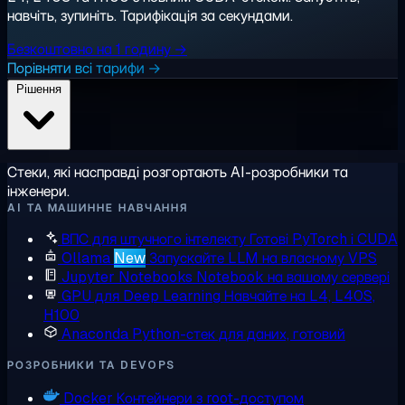
навчіть, зупиніть. Тарифікація за секундами.
Безкоштовно на 1 годину →
Порівняти всі тарифи →
Рішення
Стеки, які насправді розгортають AI-розробники та
інженери.
AI ТА МАШИННЕ НАВЧАННЯ
ВПС для штучного інтелекту
Готові PyTorch і CUDA
Ollama
New
Запускайте LLM на власному VPS
Jupyter Notebooks
Notebook на вашому сервері
GPU для Deep Learning
Навчайте на L4, L40S,
H100
Anaconda
Python-стек для даних, готовий
РОЗРОБНИКИ ТА DEVOPS
Docker
Контейнери з root-доступом