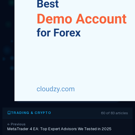
60 of 83 articles
TRADING & CRYPTO
←
Previous
MetaTrader 4 EA: Top Expert Advisors We Tested in 2025