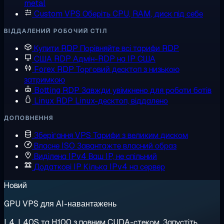
metal
Custom VPS
Оберіть CPU, RAM, диск під себе
ВІДДАЛЕНИЙ РОБОЧИЙ СТІЛ
Купити RDP
Порівняйте всі тарифи RDP
США RDP
Адмін-RDP на IP США
Forex RDP
Торговий десктоп з низькою
затримкою
Botting RDP
Завжди увімкнено для роботи ботів
Linux RDP
Linux-десктоп, віддалено
ДОПОВНЕННЯ
Зберігання VPS
Тарифи з великим диском
Власне ISO
Завантажте власний образ
Виділена IPv4
Ваш IP, не спільний
Додаткові IP
Кілька IPv4 на сервер
Новий
GPU VPS для AI-навантажень
L4, L40S та H100 з повним CUDA-стеком. Запустіть,