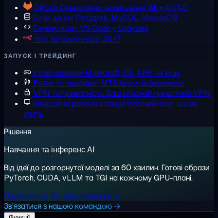
GitLab
Самостійно розміщений Git + CI/CD
Бази даних
Postgres, MySQL, MongoDB
Сервер коду
VS Code у браузері
n8n
Автоматизації 24/7
ЗАПУСК І ТРЕЙДИНГ
Ігрові сервери
Minecraft, CS, ARK та інше
Forex та трейдинг
MT5 поруч із брокером
VPN та приватність
Ваш власний приватний VPN
Віддалена робоча станція
Робочий стіл, що не
спить
Рішення
Навчання та інференс AI
Від ідеї до розгорнутої моделі за 60 хвилин. Готові образи
PyTorch, CUDA, vLLM та TGI на кожному GPU-плані.
Переглянути AI-навантаження →
Зв'язатися з нашою командою →
Функції