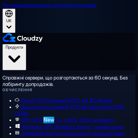
Підтримка
Зв'язатися з відділом продажів
UK
Продукти
Справжні сервери, що розгортаються за 60 секунд. Без
лабіринту допродажів.
ОБЧИСЛЕННЯ
Cloud VPS
Спільний EPYC, від $2,48/міс
Високопродуктивний VPS
Виділені ядра EPYC,
DDR5
GPU VPS
New
L4, L40S, H100 на вимогу
Windows VPS
Windows Server, повний адмін
Dedicated Servers
Однокористувацький bare