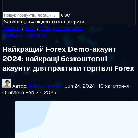
esc
↑↓
навігація
↵
відкрити
esc
закрити
Головна
›
Блог
›
Трейдинг та крипто
Трейдинг та крипто
Найкращий Forex Demo-акаунт
2024: найкращі безкоштовні
акаунти для практики торгівлі Forex
Автор:
Ada Lovegood
·
Jun 24, 2024
·
10 хв читання
·
Оновлено Feb 23, 2025