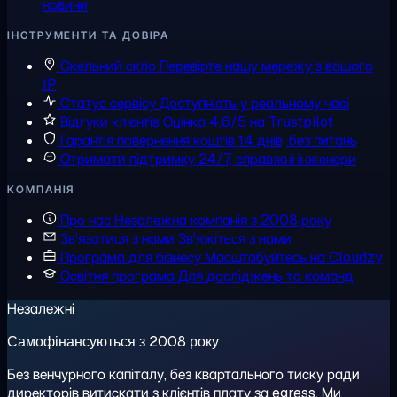
новини
ІНСТРУМЕНТИ ТА ДОВІРА
Скельний скло
Перевірте нашу мережу з вашого
IP
Статус сервісу
Доступність у реальному часі
Відгуки клієнтів
Оцінка 4,6/5 на Trustpilot
Гарантія повернення коштів
14 днів, без питань
Отримати підтримку
24/7, справжні інженери
КОМПАНІЯ
Про нас
Незалежна компанія з 2008 року
Зв'язатися з нами
Зв'яжіться з нами
Програма для бізнесу
Масштабуйтесь на Cloudzy
Освітня програма
Для досліджень та команд
Незалежні
Самофінансуються з 2008 року
Без венчурного капіталу, без квартального тиску ради
директорів витискати з клієнтів плату за egress. Ми