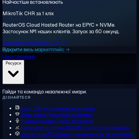
Найчастіше встановлюють
MikroTik CHR за 1 клік
RouterOS Cloud Hosted Router на EPYC + NVMe.
Застосунок №1 наших клієнтів. Запуск за 60 секунд.
Розгорнути MikroTik CHR →
Відкрити весь маркетплейс →
Ціноутворення
Ресурси
Гайди та команда незалежної хмари.
ДІЗНАЙТЕСЯ
Блог
Гайди та інженерні нотатки
База знань
Покрокові посібники
Редакція новин
Преса та анонси
Порівняти хостинги
Cloudzy проти альтернатив
Усі ресурси
Посібники, документація, інструменти,