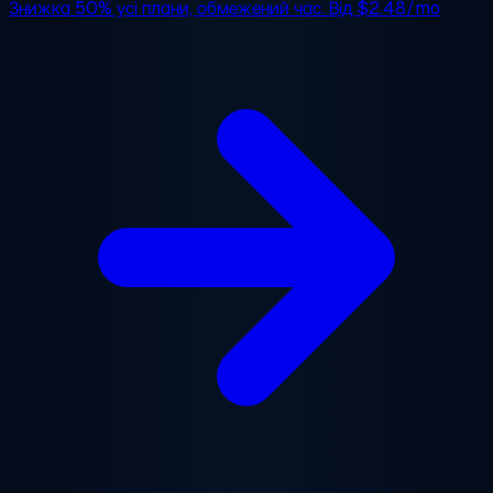
Знижка 50%
усі плани, обмежений час. Від
$2.48/mo