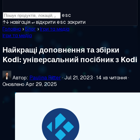
esc
↑↓
навігація
↵
відкрити
esc
закрити
Головна
›
Блог
›
Ігри та медіа
Ігри та медіа
Найкращі доповнення та збірки
Kodi: універсальний посібник з Kodi
Автор:
Paulina Ritter
·
Jul 21, 2023
·
14 хв читання
·
Оновлено Apr 29, 2025