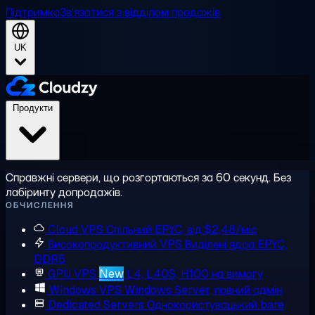
Підтримка
Зв'язатися з відділом продажів
UK
Продукти
Справжні сервери, що розгортаються за 60 секунд. Без
лабіринту допродажів.
ОБЧИСЛЕННЯ
Cloud VPS
Спільний EPYC, від $2,48/міс
Високопродуктивний VPS
Виділені ядра EPYC,
DDR5
GPU VPS
New
L4, L40S, H100 на вимогу
Windows VPS
Windows Server, повний адмін
Dedicated Servers
Однокористувацький bare