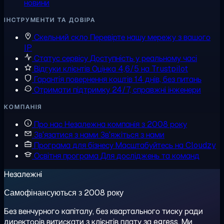
новини
ІНСТРУМЕНТИ ТА ДОВІРА
Скельний скло
Перевірте нашу мережу з вашого
IP
Статус сервісу
Доступність у реальному часі
Відгуки клієнтів
Оцінка 4,6/5 на Trustpilot
Гарантія повернення коштів
14 днів, без питань
Отримати підтримку
24/7, справжні інженери
КОМПАНІЯ
Про нас
Незалежна компанія з 2008 року
Зв'язатися з нами
Зв'яжіться з нами
Програма для бізнесу
Масштабуйтесь на Cloudzy
Освітня програма
Для досліджень та команд
Незалежні
Самофінансуються з 2008 року
Без венчурного капіталу, без квартального тиску ради
директорів витискати з клієнтів плату за egress. Ми