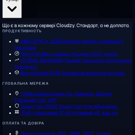
Що є в кожному сервері Cloudzy. Стандарт, а не доплата.
ПРОДУКТИВНІСТЬ
AMD EPYC + DDR5
Ядра й пам'ять останнього
покоління
Чисте NVMe-сховище
Жодних HDD, ніколи
10 Gbps Bandwidth
Тарифи з високою пропускною
здатністю
Віртуалізація KVM
Справжня апаратна ізоляція
ГЛОБАЛЬНА МЕРЕЖА
13 Місцезнаходжень
Пн. Америка, Європа,
Близький Схід, АТР
Захист від DDoS
Захист від атак вбудовано
IPv6 + виділений IPv4
Нативний v6, ваш v4
ОПЛАТА ТА ДОВІРА
Оплата криптою
BTC, XMR, USDT та інші