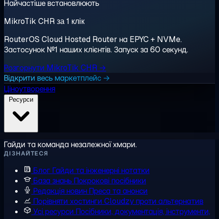
Найчастіше встановлюють
MikroTik CHR за 1 клік
RouterOS Cloud Hosted Router на EPYC + NVMe.
Застосунок №1 наших клієнтів. Запуск за 60 секунд.
Розгорнути MikroTik CHR →
Відкрити весь маркетплейс →
Ціноутворення
Ресурси
Гайди та команда незалежної хмари.
ДІЗНАЙТЕСЯ
Блог
Гайди та інженерні нотатки
База знань
Покрокові посібники
Редакція новин
Преса та анонси
Порівняти хостинги
Cloudzy проти альтернатив
Усі ресурси
Посібники, документація, інструменти,