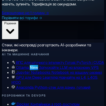
навчіть, зупиніть. Тарифікація за секундами.
Безкоштовно на 1 годину →
Порівняти всі тарифи →
Рішення
Стеки, які насправді розгортають AI-розробники та
інженери.
AI ТА МАШИННЕ НАВЧАННЯ
ВПС для штучного інтелекту
Готові PyTorch і CUDA
Ollama
New
Запускайте LLM на власному VPS
Jupyter Notebooks
Notebook на вашому сервері
GPU для Deep Learning
Навчайте на L4, L40S,
H100
Anaconda
Python-стек для даних, готовий
РОЗРОБНИКИ ТА DEVOPS
Docker
Контейнери з root-доступом