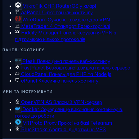
MikroTik CHR
RouterOS у хмарі
aaPanel
Легка панель хостингу
WireGuard
Сучасне, швидке ядро VPN
MetaTrader 4
Стандарт Forex-торгівлі
Hiddify Manager
Панель керування VPN з
підтримкою кількох протоколів
ПАНЕЛІ ХОСТИНГУ
Plesk
Повноцінна панель веб-хостингу
FastPanel
Безкоштовна швидка панель сервера
CloudPanel
Панель для PHP та Node.js
cPanel
Класична панель хостингу
VPN ТА ІНСТРУМЕНТИ
OpenVPN AS
Власний VPN-сервер
Docker
Середовище виконання контейнерів,
готове до роботи
MTProto Proxy
Проксі на базі Telegram
BlueStacks
Android-додатки на VPS