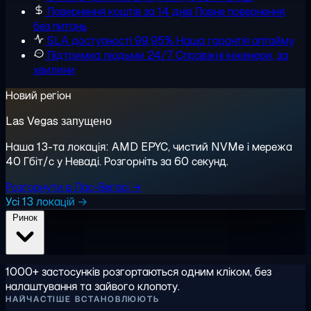
Повернення коштів за 14 днів
Повне повернення,
без питань
SLA доступності 99,95%
Наша гарантія аптайму
Підтримка людьми 24/7
Справжні інженери, за
хвилини
Новий регіон
Las Vegas запущено
Наша 13-та локація: AMD EPYC, чистий NVMe і мережа
40 Гбіт/с у Неваді. Розгорніть за 60 секунд.
Розгорнути в Лас-Вегасі →
Усі 13 локацій →
Ринок
1000+ застосунків розгортаються одним кліком, без
налаштування та зайвого клопоту.
НАЙЧАСТІШЕ ВСТАНОВЛЮЮТЬ