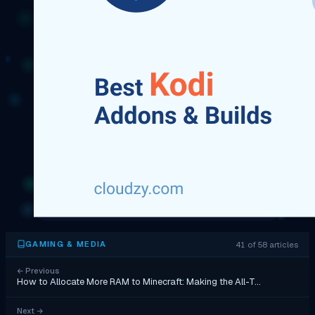
41 of 58 articles
GAMING & MEDIA
←
Previous
How to Allocate More RAM to Minecraft: Making the All-T…
Next
→