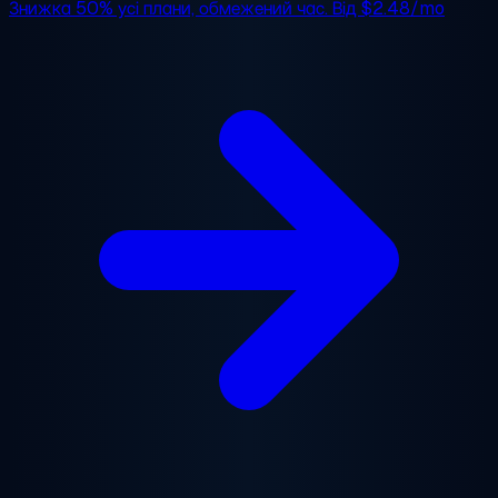
Знижка 50%
усі плани, обмежений час. Від
$2.48/mo