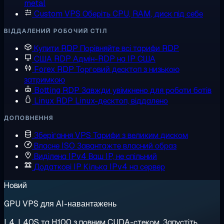
metal
Custom VPS
Оберіть CPU, RAM, диск під себе
ВІДДАЛЕНИЙ РОБОЧИЙ СТІЛ
Купити RDP
Порівняйте всі тарифи RDP
США RDP
Адмін-RDP на IP США
Forex RDP
Торговий десктоп з низькою
затримкою
Botting RDP
Завжди увімкнено для роботи ботів
Linux RDP
Linux-десктоп, віддалено
ДОПОВНЕННЯ
Зберігання VPS
Тарифи з великим диском
Власне ISO
Завантажте власний образ
Виділена IPv4
Ваш IP, не спільний
Додаткові IP
Кілька IPv4 на сервер
Новий
GPU VPS для AI-навантажень
L4, L40S та H100 з повним CUDA-стеком. Запустіть,