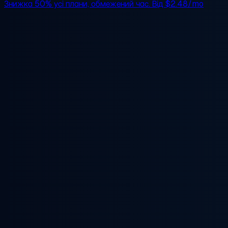
Знижка 50%
усі плани, обмежений час. Від
$2.48/mo