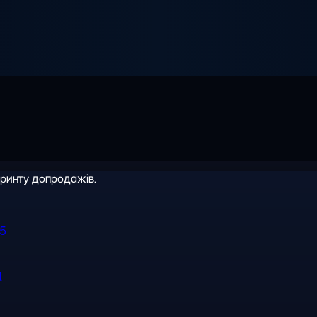
іринту допродажів.
R5
l