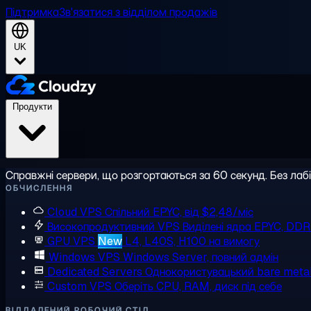
Підтримка
Зв'язатися з відділом продажів
UK
Продукти
Справжні сервери, що розгортаються за 60 секунд. Без лаб
ОБЧИСЛЕННЯ
Cloud VPS
Спільний EPYC, від $2,48/міс
Високопродуктивний VPS
Виділені ядра EPYC, DD
GPU VPS
New
L4, L40S, H100 на вимогу
Windows VPS
Windows Server, повний адмін
Dedicated Servers
Однокористувацький bare meta
Custom VPS
Оберіть CPU, RAM, диск під себе
ВІДДАЛЕНИЙ РОБОЧИЙ СТІЛ