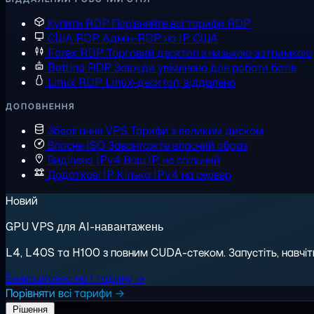
Купити RDP
Порівняйте всі тарифи RDP
США RDP
Адмін-RDP на IP США
Forex RDP
Торговий десктоп з низькою затримкою
Botting RDP
Завжди увімкнено для роботи ботів
Linux RDP
Linux-десктоп, віддалено
ДОПОВНЕННЯ
Зберігання VPS
Тарифи з великим диском
Власне ISO
Завантажте власний образ
Виділена IPv4
Ваш IP, не спільний
Додаткові IP
Кілька IPv4 на сервер
Новий
GPU VPS для AI-навантажень
L4, L40S та H100 з повним CUDA-стеком. Запустіть, навчіть,
Безкоштовно на 1 годину →
Порівняти всі тарифи →
Рішення