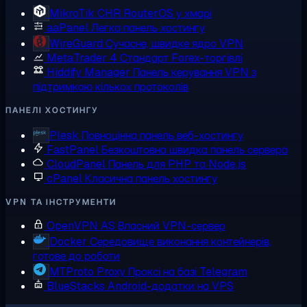
MikroTik CHR
RouterOS у хмарі
aaPanel
Легка панель хостингу
WireGuard
Сучасне, швидке ядро VPN
MetaTrader 4
Стандарт Forex-торгівлі
Hiddify Manager
Панель керування VPN з
підтримкою кількох протоколів
ПАНЕЛІ ХОСТИНГУ
Plesk
Повноцінна панель веб-хостингу
FastPanel
Безкоштовна швидка панель сервера
CloudPanel
Панель для PHP та Node.js
cPanel
Класична панель хостингу
VPN ТА ІНСТРУМЕНТИ
OpenVPN AS
Власний VPN-сервер
Docker
Середовище виконання контейнерів,
готове до роботи
MTProto Proxy
Проксі на базі Telegram
BlueStacks
Android-додатки на VPS