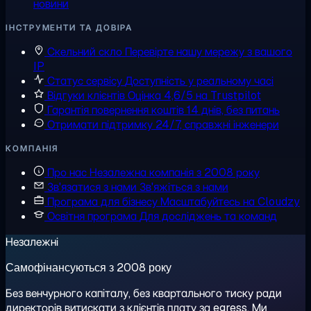
новини
ІНСТРУМЕНТИ ТА ДОВІРА
Скельний скло
Перевірте нашу мережу з вашого
IP
Статус сервісу
Доступність у реальному часі
Відгуки клієнтів
Оцінка 4,6/5 на Trustpilot
Гарантія повернення коштів
14 днів, без питань
Отримати підтримку
24/7, справжні інженери
КОМПАНІЯ
Про нас
Незалежна компанія з 2008 року
Зв'язатися з нами
Зв'яжіться з нами
Програма для бізнесу
Масштабуйтесь на Cloudzy
Освітня програма
Для досліджень та команд
Незалежні
Самофінансуються з 2008 року
Без венчурного капіталу, без квартального тиску ради
директорів витискати з клієнтів плату за egress. Ми