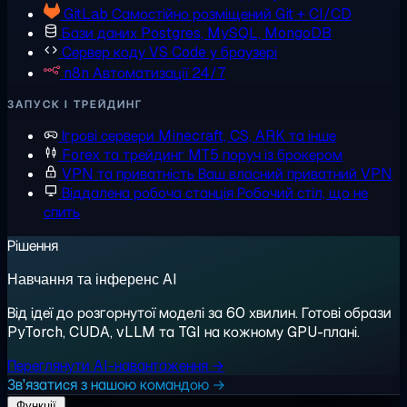
GitLab
Самостійно розміщений Git + CI/CD
Бази даних
Postgres, MySQL, MongoDB
Сервер коду
VS Code у браузері
n8n
Автоматизації 24/7
ЗАПУСК І ТРЕЙДИНГ
Ігрові сервери
Minecraft, CS, ARK та інше
Forex та трейдинг
MT5 поруч із брокером
VPN та приватність
Ваш власний приватний VPN
Віддалена робоча станція
Робочий стіл, що не
спить
Рішення
Навчання та інференс AI
Від ідеї до розгорнутої моделі за 60 хвилин. Готові образи
PyTorch, CUDA, vLLM та TGI на кожному GPU-плані.
Переглянути AI-навантаження →
Зв'язатися з нашою командою →
Функції