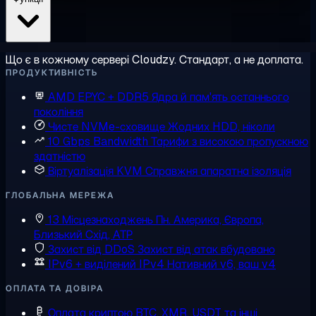
Що є в кожному сервері Cloudzy. Стандарт, а не доплата.
ПРОДУКТИВНІСТЬ
AMD EPYC + DDR5
Ядра й пам'ять останнього
покоління
Чисте NVMe-сховище
Жодних HDD, ніколи
10 Gbps Bandwidth
Тарифи з високою пропускною
здатністю
Віртуалізація KVM
Справжня апаратна ізоляція
ГЛОБАЛЬНА МЕРЕЖА
13 Місцезнаходжень
Пн. Америка, Європа,
Близький Схід, АТР
Захист від DDoS
Захист від атак вбудовано
IPv6 + виділений IPv4
Нативний v6, ваш v4
ОПЛАТА ТА ДОВІРА
Оплата криптою
BTC, XMR, USDT та інші