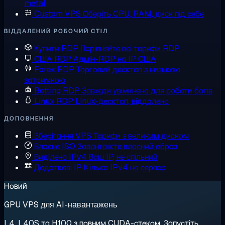
metal
Custom VPS
Оберіть CPU, RAM, диск під себе
ВІДДАЛЕНИЙ РОБОЧИЙ СТІЛ
Купити RDP
Порівняйте всі тарифи RDP
США RDP
Адмін-RDP на IP США
Forex RDP
Торговий десктоп з низькою
затримкою
Botting RDP
Завжди увімкнено для роботи ботів
Linux RDP
Linux-десктоп, віддалено
ДОПОВНЕННЯ
Зберігання VPS
Тарифи з великим диском
Власне ISO
Завантажте власний образ
Виділена IPv4
Ваш IP, не спільний
Додаткові IP
Кілька IPv4 на сервер
Новий
GPU VPS для AI-навантажень
L4, L40S та H100 з повним CUDA-стеком. Запустіть,