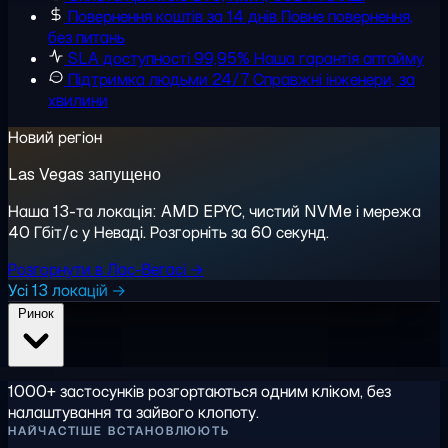
Повернення коштів за 14 днів
Повне повернення,
без питань
SLA доступності 99,95%
Наша гарантія аптайму
Підтримка людьми 24/7
Справжні інженери, за
хвилини
Новий регіон
Las Vegas запущено
Наша 13-та локація: AMD EPYC, чистий NVMe і мережа
40 Гбіт/с у Неваді. Розгорніть за 60 секунд.
Розгорнути в Лас-Вегасі →
Усі 13 локацій →
Ринок
1000+ застосунків розгортаються одним кліком, без
налаштування та зайвого клопоту.
НАЙЧАСТІШЕ ВСТАНОВЛЮЮТЬ