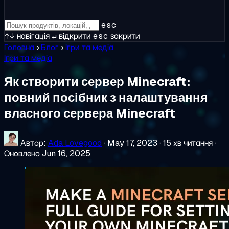
esc
↑↓
навігація
↵
відкрити
esc
закрити
Головна
›
Блог
›
Ігри та медіа
Ігри та медіа
Як створити сервер Minecraft:
повний посібник з налаштування
власного сервера Minecraft
Автор:
Ada Lovegood
·
May 17, 2023
·
15 хв читання
·
Оновлено Jun 16, 2025