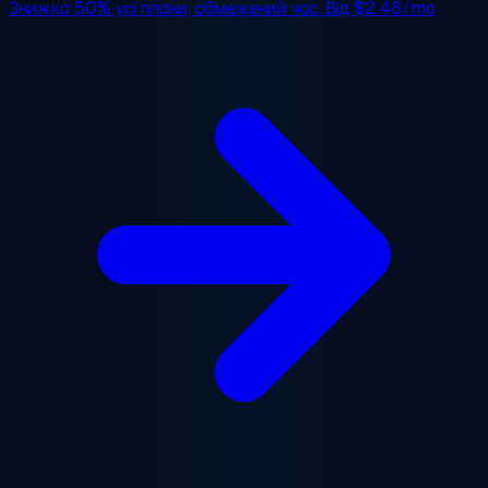
Знижка 50%
усі плани, обмежений час. Від
$2.48/mo