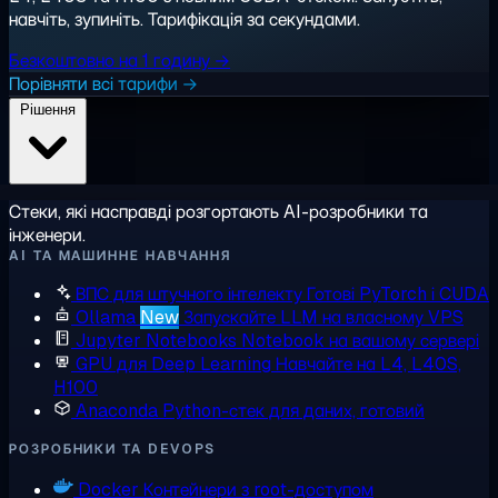
навчіть, зупиніть. Тарифікація за секундами.
Безкоштовно на 1 годину →
Порівняти всі тарифи →
Рішення
Стеки, які насправді розгортають AI-розробники та
інженери.
AI ТА МАШИННЕ НАВЧАННЯ
ВПС для штучного інтелекту
Готові PyTorch і CUDA
Ollama
New
Запускайте LLM на власному VPS
Jupyter Notebooks
Notebook на вашому сервері
GPU для Deep Learning
Навчайте на L4, L40S,
H100
Anaconda
Python-стек для даних, готовий
РОЗРОБНИКИ ТА DEVOPS
Docker
Контейнери з root-доступом