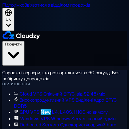
Підтримка
Зв'язатися з відділом продажів
UK
Продукти
Справжні сервери, що розгортаються за 60 секунд. Без
лабіринту допродажів.
ОБЧИСЛЕННЯ
Cloud VPS
Спільний EPYC, від $2,48/міс
Високопродуктивний VPS
Виділені ядра EPYC,
DDR5
GPU VPS
New
L4, L40S, H100 на вимогу
Windows VPS
Windows Server, повний адмін
Dedicated Servers
Однокористувацький bare