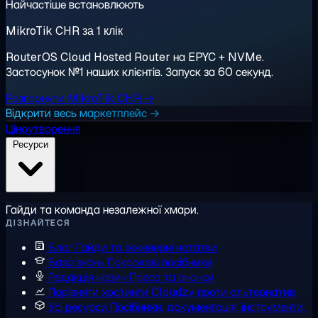
Найчастіше встановлюють
MikroTik CHR за 1 клік
RouterOS Cloud Hosted Router на EPYC + NVMe.
Застосунок №1 наших клієнтів. Запуск за 60 секунд.
Розгорнути MikroTik CHR →
Відкрити весь маркетплейс →
Ціноутворення
Ресурси
Гайди та команда незалежної хмари.
ДІЗНАЙТЕСЯ
Блог
Гайди та інженерні нотатки
База знань
Покрокові посібники
Редакція новин
Преса та анонси
Порівняти хостинги
Cloudzy проти альтернатив
Усі ресурси
Посібники, документація, інструменти,