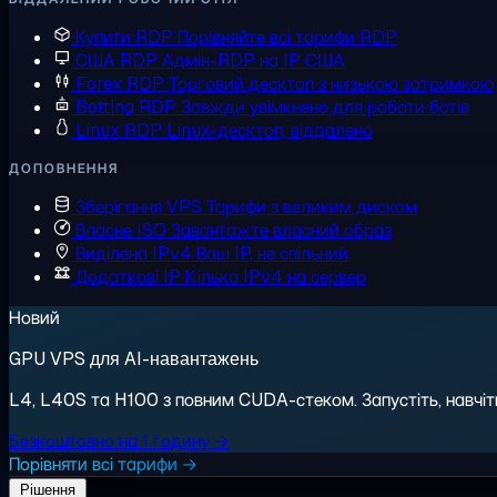
Купити RDP
Порівняйте всі тарифи RDP
США RDP
Адмін-RDP на IP США
Forex RDP
Торговий десктоп з низькою затримкою
Botting RDP
Завжди увімкнено для роботи ботів
Linux RDP
Linux-десктоп, віддалено
ДОПОВНЕННЯ
Зберігання VPS
Тарифи з великим диском
Власне ISO
Завантажте власний образ
Виділена IPv4
Ваш IP, не спільний
Додаткові IP
Кілька IPv4 на сервер
Новий
GPU VPS для AI-навантажень
L4, L40S та H100 з повним CUDA-стеком. Запустіть, навчіть,
Безкоштовно на 1 годину →
Порівняти всі тарифи →
Рішення