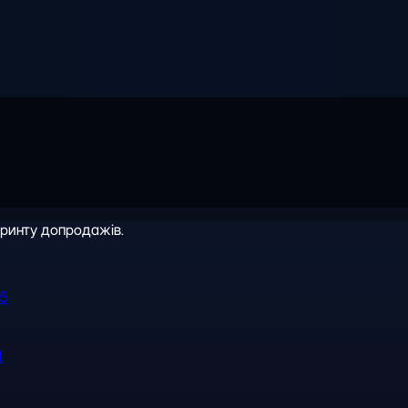
іринту допродажів.
R5
l