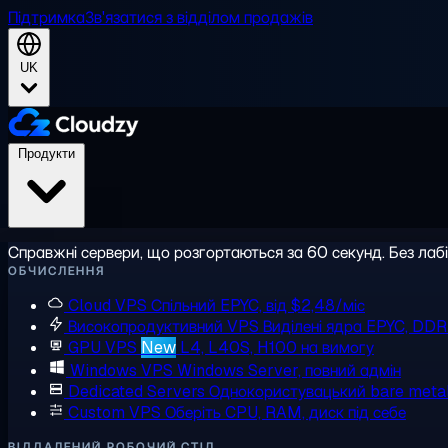
Підтримка
Зв'язатися з відділом продажів
UK
Продукти
Справжні сервери, що розгортаються за 60 секунд. Без лаб
ОБЧИСЛЕННЯ
Cloud VPS
Спільний EPYC, від $2,48/міс
Високопродуктивний VPS
Виділені ядра EPYC, DD
GPU VPS
New
L4, L40S, H100 на вимогу
Windows VPS
Windows Server, повний адмін
Dedicated Servers
Однокористувацький bare meta
Custom VPS
Оберіть CPU, RAM, диск під себе
ВІДДАЛЕНИЙ РОБОЧИЙ СТІЛ