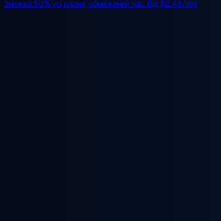
Знижка 50%
усі плани, обмежений час. Від
$2.48/mo