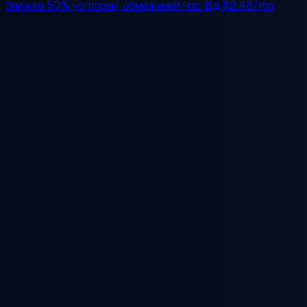
Знижка 50%
усі плани, обмежений час. Від
$2.48/mo