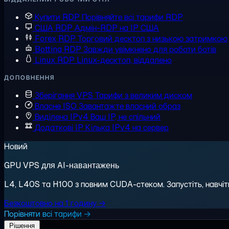
Купити RDP
Порівняйте всі тарифи RDP
США RDP
Адмін-RDP на IP США
Forex RDP
Торговий десктоп з низькою затримкою
Botting RDP
Завжди увімкнено для роботи ботів
Linux RDP
Linux-десктоп, віддалено
ДОПОВНЕННЯ
Зберігання VPS
Тарифи з великим диском
Власне ISO
Завантажте власний образ
Виділена IPv4
Ваш IP, не спільний
Додаткові IP
Кілька IPv4 на сервер
Новий
GPU VPS для AI-навантажень
L4, L40S та H100 з повним CUDA-стеком. Запустіть, навчіть,
Безкоштовно на 1 годину →
Порівняти всі тарифи →
Рішення