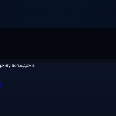
іринту допродажів.
R5
l