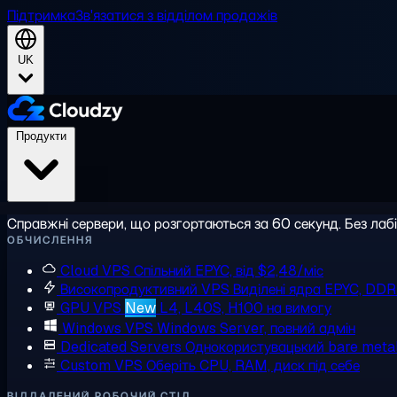
Підтримка
Зв'язатися з відділом продажів
UK
Продукти
Справжні сервери, що розгортаються за 60 секунд. Без лаб
ОБЧИСЛЕННЯ
Cloud VPS
Спільний EPYC, від $2,48/міс
Високопродуктивний VPS
Виділені ядра EPYC, DD
GPU VPS
New
L4, L40S, H100 на вимогу
Windows VPS
Windows Server, повний адмін
Dedicated Servers
Однокористувацький bare meta
Custom VPS
Оберіть CPU, RAM, диск під себе
ВІДДАЛЕНИЙ РОБОЧИЙ СТІЛ