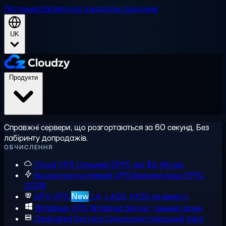
Підтримка
Зв'язатися з відділом продажів
UK
Продукти
Справжні сервери, що розгортаються за 60 секунд. Без
лабіринту допродажів.
ОБЧИСЛЕННЯ
Cloud VPS
Спільний EPYC, від $2,48/міс
Високопродуктивний VPS
Виділені ядра EPYC,
DDR5
GPU VPS
New
L4, L40S, H100 на вимогу
Windows VPS
Windows Server, повний адмін
Dedicated Servers
Однокористувацький bare