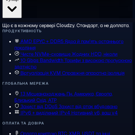
Що є в кожному сервері Cloudzy. Стандарт, а не доплата.
ПРОДУКТИВНІСТЬ
AMD EPYC + DDR5
Ядра й пам'ять останнього
покоління
Чисте NVMe-сховище
Жодних HDD, ніколи
10 Gbps Bandwidth
Тарифи з високою пропускною
здатністю
Віртуалізація KVM
Справжня апаратна ізоляція
ГЛОБАЛЬНА МЕРЕЖА
13 Місцезнаходжень
Пн. Америка, Європа,
Близький Схід, АТР
Захист від DDoS
Захист від атак вбудовано
IPv6 + виділений IPv4
Нативний v6, ваш v4
ОПЛАТА ТА ДОВІРА
Оплата криптою
BTC, XMR, USDT та інші