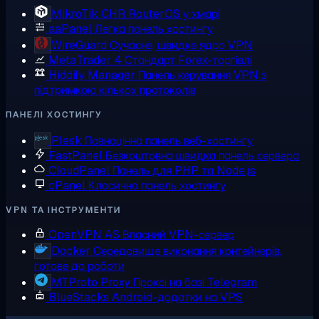
MikroTik CHR
RouterOS у хмарі
aaPanel
Легка панель хостингу
WireGuard
Сучасне, швидке ядро VPN
MetaTrader 4
Стандарт Forex-торгівлі
Hiddify Manager
Панель керування VPN з
підтримкою кількох протоколів
ПАНЕЛІ ХОСТИНГУ
Plesk
Повноцінна панель веб-хостингу
FastPanel
Безкоштовна швидка панель сервера
CloudPanel
Панель для PHP та Node.js
cPanel
Класична панель хостингу
VPN ТА ІНСТРУМЕНТИ
OpenVPN AS
Власний VPN-сервер
Docker
Середовище виконання контейнерів,
готове до роботи
MTProto Proxy
Проксі на базі Telegram
BlueStacks
Android-додатки на VPS