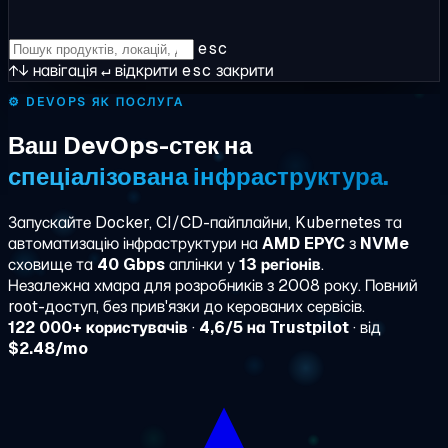
esc
↑↓
навігація
↵
відкрити
esc
закрити
⚙️
DEVOPS ЯК ПОСЛУГА
Ваш DevOps-стек на
спеціалізована інфраструктура.
Запускайте Docker, CI/CD-пайплайни, Kubernetes та
автоматизацію інфраструктури на
AMD EPYC
з
NVMe
сховище та
40 Gbps
аплінки у
13 регіонів
.
Незалежна хмара для розробників з 2008 року. Повний
root-доступ, без прив'язки до керованих сервісів.
122 000+ користувачів
·
4,6/5 на Trustpilot
· від
$2.48/mo