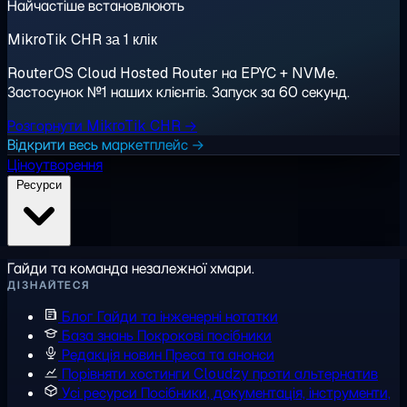
Найчастіше встановлюють
MikroTik CHR за 1 клік
RouterOS Cloud Hosted Router на EPYC + NVMe.
Застосунок №1 наших клієнтів. Запуск за 60 секунд.
Розгорнути MikroTik CHR →
Відкрити весь маркетплейс →
Ціноутворення
Ресурси
Гайди та команда незалежної хмари.
ДІЗНАЙТЕСЯ
Блог
Гайди та інженерні нотатки
База знань
Покрокові посібники
Редакція новин
Преса та анонси
Порівняти хостинги
Cloudzy проти альтернатив
Усі ресурси
Посібники, документація, інструменти,