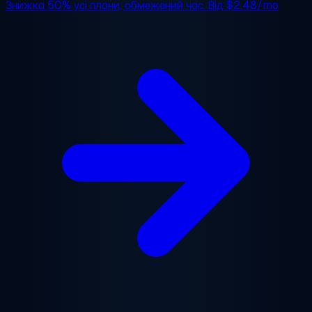
Знижка 50%
усі плани, обмежений час. Від
$2.48/mo