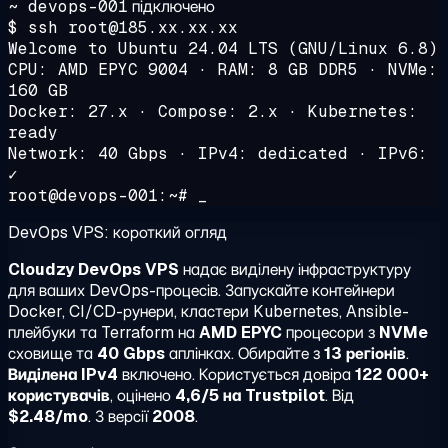
~ devops-001
підключено
$ ssh root@185.xx.xx.xx
Welcome to Ubuntu 24.04 LTS (GNU/Linux 6.8)
CPU: AMD EPYC 9004 · RAM: 8 GB DDR5 · NVMe:
160 GB
Docker: 27.x · Compose: 2.x · Kubernetes:
ready
Network: 40 Gbps · IPv4: dedicated · IPv6:
✓
root@devops-001:~# _
DevOps VPS: короткий огляд
Cloudzy DevOps VPS
надає виділену інфраструктуру
для ваших DevOps-процесів. Запускайте контейнери
Docker, CI/CD-рунери, кластери Kubernetes, Ansible-
плейбуки та Terraform на
AMD EPYC
процесори з
NVMe
сховище та
40 Gbps
аплінках. Обирайте з
13 регіонів
.
Виділена IPv4
включено. Користується довіра
122 000+
користувачів
, оцінено
4,6/5 на Trustpilot
. Від
$2.48/mo
. З версії
2008
.