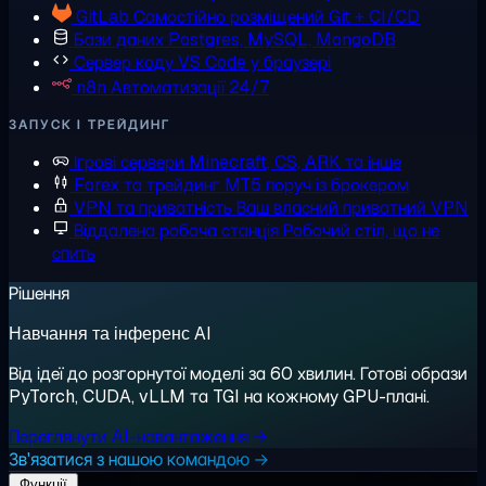
GitLab
Самостійно розміщений Git + CI/CD
Бази даних
Postgres, MySQL, MongoDB
Сервер коду
VS Code у браузері
n8n
Автоматизації 24/7
ЗАПУСК І ТРЕЙДИНГ
Ігрові сервери
Minecraft, CS, ARK та інше
Forex та трейдинг
MT5 поруч із брокером
VPN та приватність
Ваш власний приватний VPN
Віддалена робоча станція
Робочий стіл, що не
спить
Рішення
Навчання та інференс AI
Від ідеї до розгорнутої моделі за 60 хвилин. Готові образи
PyTorch, CUDA, vLLM та TGI на кожному GPU-плані.
Переглянути AI-навантаження →
Зв'язатися з нашою командою →
Функції