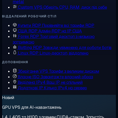
metal
Custom VPS
Оберіть CPU, RAM, диск під себе
ВІДДАЛЕНИЙ РОБОЧИЙ СТІЛ
Купити RDP
Порівняйте всі тарифи RDP
США RDP
Адмін-RDP на IP США
Forex RDP
Торговий десктоп з низькою
затримкою
Botting RDP
Завжди увімкнено для роботи ботів
Linux RDP
Linux-десктоп, віддалено
ДОПОВНЕННЯ
Зберігання VPS
Тарифи з великим диском
Власне ISO
Завантажте власний образ
Виділена IPv4
Ваш IP, не спільний
Додаткові IP
Кілька IPv4 на сервер
Новий
GPU VPS для AI-навантажень
L4, L40S та H100 з повним CUDA-стеком. Запустіть,