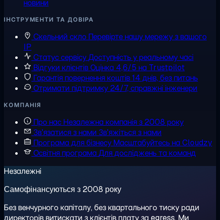
новини
ІНСТРУМЕНТИ ТА ДОВІРА
Скельний скло
Перевірте нашу мережу з вашого
IP
Статус сервісу
Доступність у реальному часі
Відгуки клієнтів
Оцінка 4,6/5 на Trustpilot
Гарантія повернення коштів
14 днів, без питань
Отримати підтримку
24/7, справжні інженери
КОМПАНІЯ
Про нас
Незалежна компанія з 2008 року
Зв'язатися з нами
Зв'яжіться з нами
Програма для бізнесу
Масштабуйтесь на Cloudzy
Освітня програма
Для досліджень та команд
Незалежні
Самофінансуються з 2008 року
Без венчурного капіталу, без квартального тиску ради
директорів витискати з клієнтів плату за egress. Ми