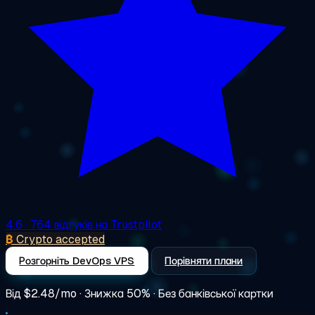
4.6
· 764 відгуків на Trustpilot
₿
Crypto accepted
Розгорніть DevOps VPS
Порівняти плани
Від
$2.48/mo
· Знижка 50% · Без банківської картки