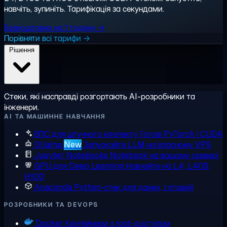
навчіть, зупиніть. Тарифікація за секундами.
Безкоштовно на 1 годину →
Порівняти всі тарифи →
Рішення
Стеки, які насправді розгортають AI-розробники та
інженери.
AI ТА МАШИННЕ НАВЧАННЯ
ВПС для штучного інтелекту
Готові PyTorch і CUDA
Ollama
New
Запускайте LLM на власному VPS
Jupyter Notebooks
Notebook на вашому сервері
GPU для Deep Learning
Навчайте на L4, L40S,
H100
Anaconda
Python-стек для даних, готовий
РОЗРОБНИКИ ТА DEVOPS
Docker
Контейнери з root-доступом