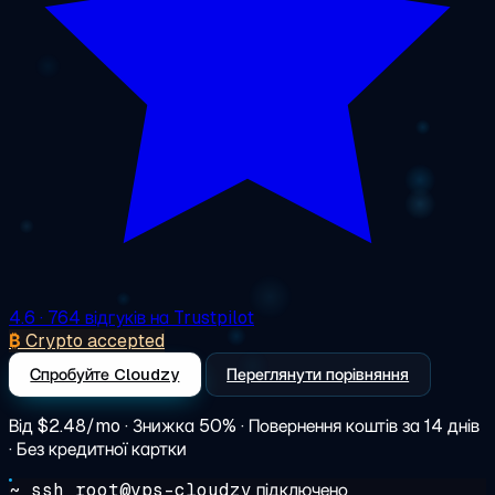
4.6
· 764 відгуків на Trustpilot
₿
Crypto accepted
Спробуйте Cloudzy
Переглянути порівняння
Від
$2.48/mo
· Знижка 50% · Повернення коштів за 14 днів
· Без кредитної картки
~ ssh root@vps-cloudzy
підключено