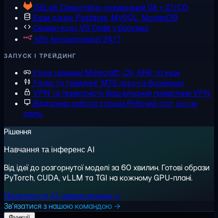
GitLab
Самостійно розміщений Git + CI/CD
Бази даних
Postgres, MySQL, MongoDB
Сервер коду
VS Code у браузері
n8n
Автоматизації 24/7
ЗАПУСК І ТРЕЙДИНГ
Ігрові сервери
Minecraft, CS, ARK та інше
Forex та трейдинг
MT5 поруч із брокером
VPN та приватність
Ваш власний приватний VPN
Віддалена робоча станція
Робочий стіл, що не
спить
Рішення
Навчання та інференс AI
Від ідеї до розгорнутої моделі за 60 хвилин. Готові образи
PyTorch, CUDA, vLLM та TGI на кожному GPU-плані.
Переглянути AI-навантаження →
Зв'язатися з нашою командою →
Функції