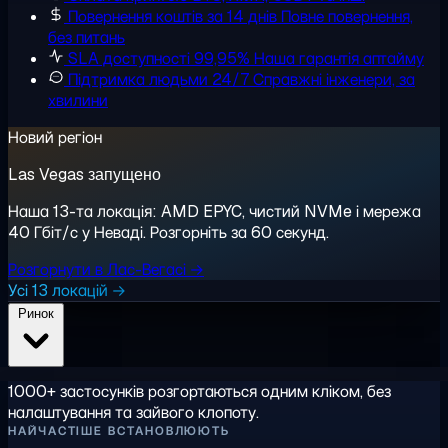
Повернення коштів за 14 днів
Повне повернення,
без питань
SLA доступності 99,95%
Наша гарантія аптайму
Підтримка людьми 24/7
Справжні інженери, за
хвилини
Новий регіон
Las Vegas запущено
Наша 13-та локація: AMD EPYC, чистий NVMe і мережа
40 Гбіт/с у Неваді. Розгорніть за 60 секунд.
Розгорнути в Лас-Вегасі →
Усі 13 локацій →
Ринок
1000+ застосунків розгортаються одним кліком, без
налаштування та зайвого клопоту.
НАЙЧАСТІШЕ ВСТАНОВЛЮЮТЬ