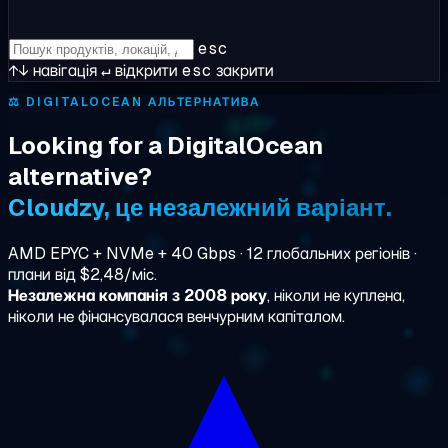
esc
↑↓
навігація
↵
відкрити
esc
закрити
⚖️
DIGITALOCEAN АЛЬТЕРНАТИВА
Looking for a DigitalOcean
alternative?
Cloudzy, це незалежний варіант.
AMD EPYC + NVMe + 40 Gbps · 12 глобальних регіонів ·
плани від $2,48/міс.
Незалежна компанія з 2008 року
, ніколи не куплена,
ніколи не фінансувалася венчурним капіталом.