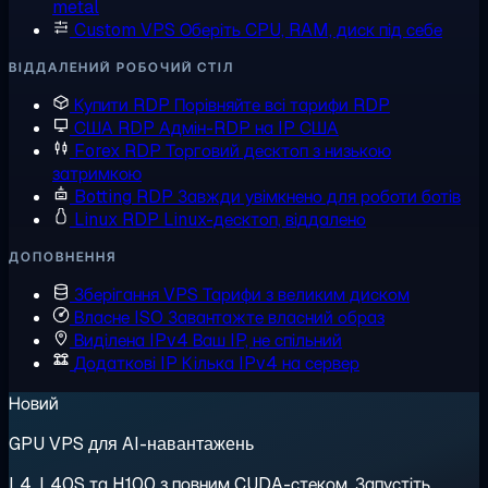
metal
Custom VPS
Оберіть CPU, RAM, диск під себе
ВІДДАЛЕНИЙ РОБОЧИЙ СТІЛ
Купити RDP
Порівняйте всі тарифи RDP
США RDP
Адмін-RDP на IP США
Forex RDP
Торговий десктоп з низькою
затримкою
Botting RDP
Завжди увімкнено для роботи ботів
Linux RDP
Linux-десктоп, віддалено
ДОПОВНЕННЯ
Зберігання VPS
Тарифи з великим диском
Власне ISO
Завантажте власний образ
Виділена IPv4
Ваш IP, не спільний
Додаткові IP
Кілька IPv4 на сервер
Новий
GPU VPS для AI-навантажень
L4, L40S та H100 з повним CUDA-стеком. Запустіть,