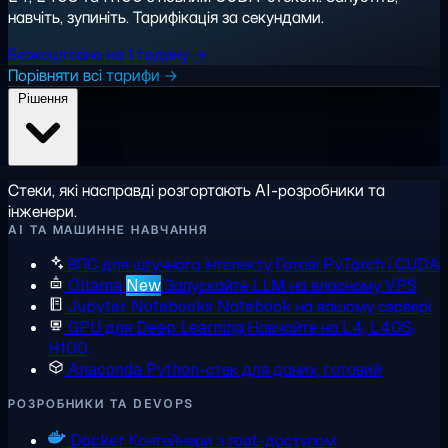
навчіть, зупиніть. Тарифікація за секундами.
Безкоштовно на 1 годину →
Порівняти всі тарифи →
Рішення
Стеки, які насправді розгортають AI-розробники та
інженери.
AI ТА МАШИННЕ НАВЧАННЯ
ВПС для штучного інтелекту
Готові PyTorch і CUDA
Ollama
New
Запускайте LLM на власному VPS
Jupyter Notebooks
Notebook на вашому сервері
GPU для Deep Learning
Навчайте на L4, L40S,
H100
Anaconda
Python-стек для даних, готовий
РОЗРОБНИКИ ТА DEVOPS
Docker
Контейнери з root-доступом