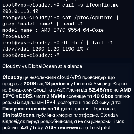
root@vps-cloudzy:~#
curl -s ifconfig.me
203.0.113.42
root@vps-cloudzy:~#
cat /proc/cpuinfo |
grep 'model name' | head -1
model name : AMD EPYC 9554 64-Core
Processor
root@vps-cloudzy:~#
df -h / | tail -1
/dev/vda1 120G 1.2G 119G 1% /
root@vps-cloudzy:~#
_
Cloudzy vs DigitalOcean at a glance
Cloudzy
це незалежний cloud-VPS провайдер, що
працює з
2008
від
13 регіонів
у Північній Америці, Європі,
на Близькому Сході та в Азії. Плани від
$2.48/mo
на
AMD
EPYC
з
DDR5
, чистий
NVMe
сховище та
40 Gbps
аплінки
разом із виділеним IPv4, розгортання за 60 секунд та
Повернення коштів за 14 днів
гарантія. Порівняно з
DigitalOcean
, публічна хмарна платформа. Cloudzy
відповідає перед розробниками, а не акціонерами, і має
рейтинг
4.6 / 5
by
764+ reviewers
на Trustpilot.