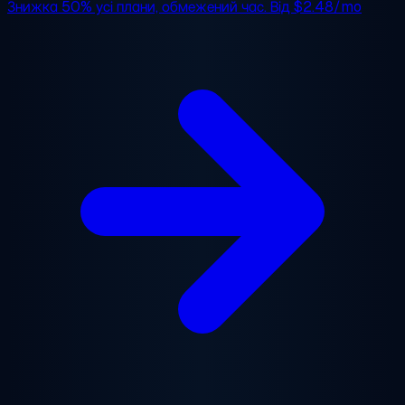
Знижка 50%
усі плани, обмежений час. Від
$2.48/mo