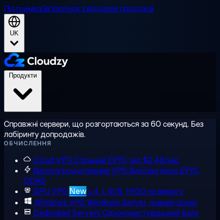
Підтримка
Зв'язатися з відділом продажів
UK
Продукти
Справжні сервери, що розгортаються за 60 секунд. Без
лабіринту допродажів.
ОБЧИСЛЕННЯ
Cloud VPS
Спільний EPYC, від $2,48/міс
Високопродуктивний VPS
Виділені ядра EPYC,
DDR5
GPU VPS
New
L4, L40S, H100 на вимогу
Windows VPS
Windows Server, повний адмін
Dedicated Servers
Однокористувацький bare