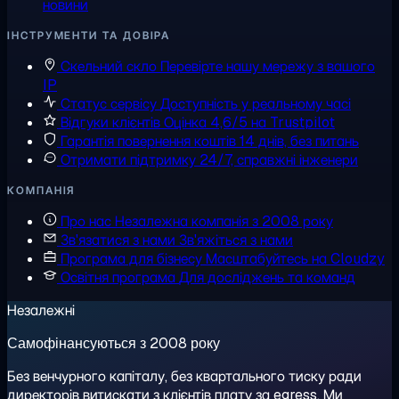
новини
ІНСТРУМЕНТИ ТА ДОВІРА
Скельний скло
Перевірте нашу мережу з вашого
IP
Статус сервісу
Доступність у реальному часі
Відгуки клієнтів
Оцінка 4,6/5 на Trustpilot
Гарантія повернення коштів
14 днів, без питань
Отримати підтримку
24/7, справжні інженери
КОМПАНІЯ
Про нас
Незалежна компанія з 2008 року
Зв'язатися з нами
Зв'яжіться з нами
Програма для бізнесу
Масштабуйтесь на Cloudzy
Освітня програма
Для досліджень та команд
Незалежні
Самофінансуються з 2008 року
Без венчурного капіталу, без квартального тиску ради
директорів витискати з клієнтів плату за egress. Ми