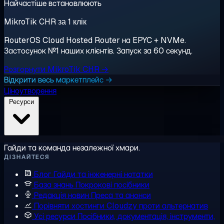
Найчастіше встановлюють
MikroTik CHR за 1 клік
RouterOS Cloud Hosted Router на EPYC + NVMe.
Застосунок №1 наших клієнтів. Запуск за 60 секунд.
Розгорнути MikroTik CHR →
Відкрити весь маркетплейс →
Ціноутворення
Ресурси
Гайди та команда незалежної хмари.
ДІЗНАЙТЕСЯ
Блог
Гайди та інженерні нотатки
База знань
Покрокові посібники
Редакція новин
Преса та анонси
Порівняти хостинги
Cloudzy проти альтернатив
Усі ресурси
Посібники, документація, інструменти,