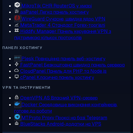
MikroTik CHR
RouterOS у хмарі
aaPanel
Легка панель хостингу
WireGuard
Сучасне, швидке ядро VPN
MetaTrader 4
Стандарт Forex-торгівлі
Hiddify Manager
Панель керування VPN з
підтримкою кількох протоколів
ПАНЕЛІ ХОСТИНГУ
Plesk
Повноцінна панель веб-хостингу
FastPanel
Безкоштовна швидка панель сервера
CloudPanel
Панель для PHP та Node.js
cPanel
Класична панель хостингу
VPN ТА ІНСТРУМЕНТИ
OpenVPN AS
Власний VPN-сервер
Docker
Середовище виконання контейнерів,
готове до роботи
MTProto Proxy
Проксі на базі Telegram
BlueStacks
Android-додатки на VPS