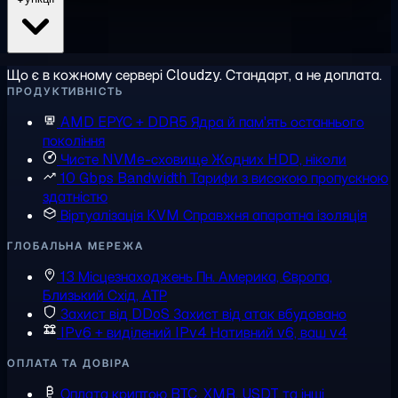
Що є в кожному сервері Cloudzy. Стандарт, а не доплата.
ПРОДУКТИВНІСТЬ
AMD EPYC + DDR5
Ядра й пам'ять останнього
покоління
Чисте NVMe-сховище
Жодних HDD, ніколи
10 Gbps Bandwidth
Тарифи з високою пропускною
здатністю
Віртуалізація KVM
Справжня апаратна ізоляція
ГЛОБАЛЬНА МЕРЕЖА
13 Місцезнаходжень
Пн. Америка, Європа,
Близький Схід, АТР
Захист від DDoS
Захист від атак вбудовано
IPv6 + виділений IPv4
Нативний v6, ваш v4
ОПЛАТА ТА ДОВІРА
Оплата криптою
BTC, XMR, USDT та інші