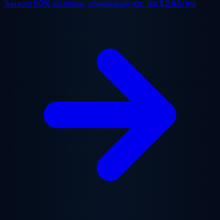
Знижка 50%
усі плани, обмежений час. Від
$2.48/mo