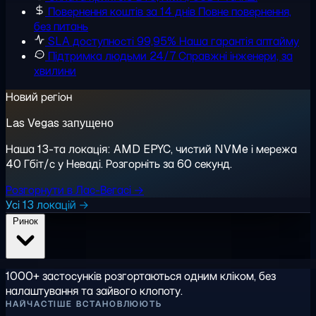
Повернення коштів за 14 днів
Повне повернення,
без питань
SLA доступності 99,95%
Наша гарантія аптайму
Підтримка людьми 24/7
Справжні інженери, за
хвилини
Новий регіон
Las Vegas запущено
Наша 13-та локація: AMD EPYC, чистий NVMe і мережа
40 Гбіт/с у Неваді. Розгорніть за 60 секунд.
Розгорнути в Лас-Вегасі →
Усі 13 локацій →
Ринок
1000+ застосунків розгортаються одним кліком, без
налаштування та зайвого клопоту.
НАЙЧАСТІШЕ ВСТАНОВЛЮЮТЬ