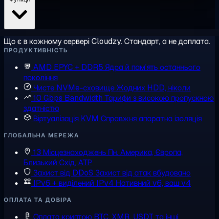
Що є в кожному сервері Cloudzy. Стандарт, а не доплата.
ПРОДУКТИВНІСТЬ
AMD EPYC + DDR5
Ядра й пам'ять останнього
покоління
Чисте NVMe-сховище
Жодних HDD, ніколи
10 Gbps Bandwidth
Тарифи з високою пропускною
здатністю
Віртуалізація KVM
Справжня апаратна ізоляція
ГЛОБАЛЬНА МЕРЕЖА
13 Місцезнаходжень
Пн. Америка, Європа,
Близький Схід, АТР
Захист від DDoS
Захист від атак вбудовано
IPv6 + виділений IPv4
Нативний v6, ваш v4
ОПЛАТА ТА ДОВІРА
Оплата криптою
BTC, XMR, USDT та інші