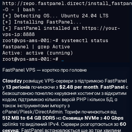
http://repo.fastpanel.direct/install_fastpan
-O - | bash -
[+] Detecting OS... Ubuntu 24.04 LTS
[+] Installing FastPanel...
[+] FastPanel installed at https://your-
vps-ip:8888
root@vps-ams-001:~#
systemctl status
fastpanel | grep Active
Active:
active (running)
root@vps-ams-001:~#
_
FastPanel VPS — коротко про головне
Cloudzy
розміщує VPS-сервери з підтримкою FastPanel
у
13 регіонів
починаючи з
$2.48 per month
.
FastPanel
є
безкоштовною панеллю керування хостингом з відкритим
кодом, підтримкою кількох версій PHP і кількох БД, а
також інструментами імпорту з
cPanel/Plesk/DirectAdmin. Тарифи починаються від
512 MB to 64 GB DDR5
на
Сховище NVMe
з
40 Gbps
uplinks та виділений IPv4. Сервери розгортаються за
60
секунд
; FastPanel встановлюється ще за три хвилини