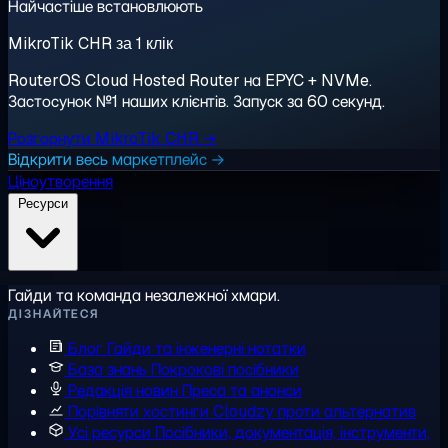
Найчастіше встановлюють
MikroTik CHR за 1 клік
RouterOS Cloud Hosted Router на EPYC + NVMe.
Застосунок №1 наших клієнтів. Запуск за 60 секунд.
Розгорнути MikroTik CHR →
Відкрити весь маркетплейс →
Ціноутворення
Ресурси
Гайди та команда незалежної хмари.
ДІЗНАЙТЕСЯ
Блог
Гайди та інженерні нотатки
База знань
Покрокові посібники
Редакція новин
Преса та анонси
Порівняти хостинги
Cloudzy проти альтернатив
Усі ресурси
Посібники, документація, інструменти,