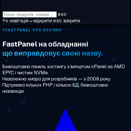
esc
↑↓
навігація
↵
відкрити
esc
закрити
⚡
FASTPANEL VPS ХОСТИНГ
FastPanel на обладнанні
що виправдовує свою назву.
Безкоштовна панель хостингу з імпортом cPanel на AMD
EPYC і чистим NVMe.
Незалежна хмара для розробників — з 2008 року.
Підтримка кількох PHP і кількох БД, безкоштовно
назавжди.