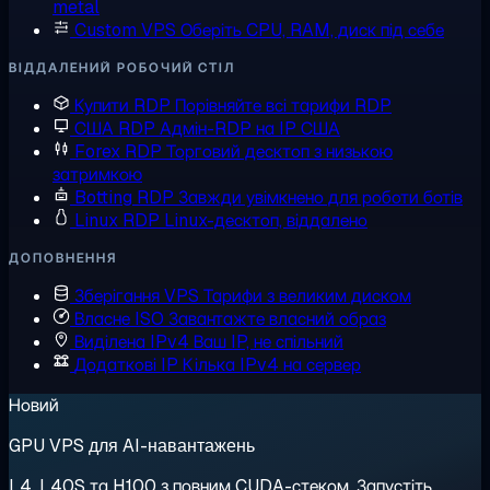
metal
Custom VPS
Оберіть CPU, RAM, диск під себе
ВІДДАЛЕНИЙ РОБОЧИЙ СТІЛ
Купити RDP
Порівняйте всі тарифи RDP
США RDP
Адмін-RDP на IP США
Forex RDP
Торговий десктоп з низькою
затримкою
Botting RDP
Завжди увімкнено для роботи ботів
Linux RDP
Linux-десктоп, віддалено
ДОПОВНЕННЯ
Зберігання VPS
Тарифи з великим диском
Власне ISO
Завантажте власний образ
Виділена IPv4
Ваш IP, не спільний
Додаткові IP
Кілька IPv4 на сервер
Новий
GPU VPS для AI-навантажень
L4, L40S та H100 з повним CUDA-стеком. Запустіть,