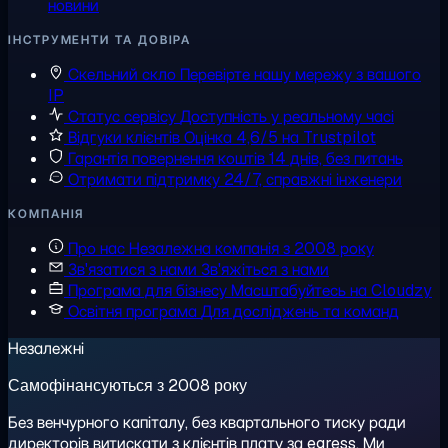
новини
ІНСТРУМЕНТИ ТА ДОВІРА
Скельний скло
Перевірте нашу мережу з вашого
IP
Статус сервісу
Доступність у реальному часі
Відгуки клієнтів
Оцінка 4,6/5 на Trustpilot
Гарантія повернення коштів
14 днів, без питань
Отримати підтримку
24/7, справжні інженери
КОМПАНІЯ
Про нас
Незалежна компанія з 2008 року
Зв'язатися з нами
Зв'яжіться з нами
Програма для бізнесу
Масштабуйтесь на Cloudzy
Освітня програма
Для досліджень та команд
Незалежні
Самофінансуються з 2008 року
Без венчурного капіталу, без квартального тиску ради
директорів витискати з клієнтів плату за egress. Ми