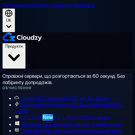
Підтримка
Зв'язатися з відділом продажів
UK
Продукти
Справжні сервери, що розгортаються за 60 секунд. Без
лабіринту допродажів.
ОБЧИСЛЕННЯ
Cloud VPS
Спільний EPYC, від $2,48/міс
Високопродуктивний VPS
Виділені ядра EPYC,
DDR5
GPU VPS
New
L4, L40S, H100 на вимогу
Windows VPS
Windows Server, повний адмін
Dedicated Servers
Однокористувацький bare