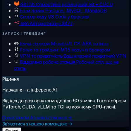
GitLab
Самостійно розміщений Git + CI/CD
Бази даних
Postgres, MySQL, MongoDB
Сервер коду
VS Code у браузері
n8n
Автоматизації 24/7
ЗАПУСК І ТРЕЙДИНГ
Ігрові сервери
Minecraft, CS, ARK та інше
Forex та трейдинг
MT5 поруч із брокером
VPN та приватність
Ваш власний приватний VPN
Віддалена робоча станція
Робочий стіл, що не
спить
Рішення
Навчання та інференс AI
Від ідеї до розгорнутої моделі за 60 хвилин. Готові образи
PyTorch, CUDA, vLLM та TGI на кожному GPU-плані.
Переглянути AI-навантаження →
Зв'язатися з нашою командою →
Функції