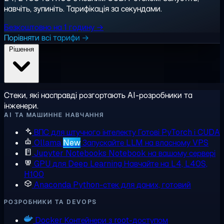
навчіть, зупиніть. Тарифікація за секундами.
Безкоштовно на 1 годину →
Порівняти всі тарифи →
Рішення
Стеки, які насправді розгортають AI-розробники та
інженери.
AI ТА МАШИННЕ НАВЧАННЯ
ВПС для штучного інтелекту
Готові PyTorch і CUDA
Ollama
New
Запускайте LLM на власному VPS
Jupyter Notebooks
Notebook на вашому сервері
GPU для Deep Learning
Навчайте на L4, L40S,
H100
Anaconda
Python-стек для даних, готовий
РОЗРОБНИКИ ТА DEVOPS
Docker
Контейнери з root-доступом