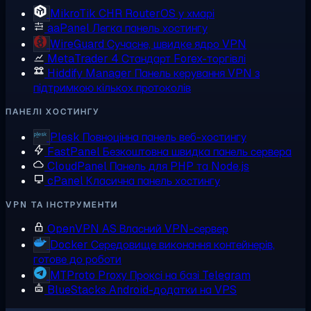
MikroTik CHR
RouterOS у хмарі
aaPanel
Легка панель хостингу
WireGuard
Сучасне, швидке ядро VPN
MetaTrader 4
Стандарт Forex-торгівлі
Hiddify Manager
Панель керування VPN з
підтримкою кількох протоколів
ПАНЕЛІ ХОСТИНГУ
Plesk
Повноцінна панель веб-хостингу
FastPanel
Безкоштовна швидка панель сервера
CloudPanel
Панель для PHP та Node.js
cPanel
Класична панель хостингу
VPN ТА ІНСТРУМЕНТИ
OpenVPN AS
Власний VPN-сервер
Docker
Середовище виконання контейнерів,
готове до роботи
MTProto Proxy
Проксі на базі Telegram
BlueStacks
Android-додатки на VPS