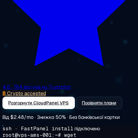
4.6
· 764 відгуків на Trustpilot
₿
Crypto accepted
Розгорнути CloudPanel VPS
Порівняти плани
Від
$2.48/mo
· Знижка 50% · Без банківської картки
ssh · FastPanel install
підключено
root@vps-ams-001:~#
wget