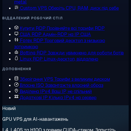
metal
Custom VPS
Оберіть CPU, RAM, диск під себе
ВІДДАЛЕНИЙ РОБОЧИЙ СТІЛ
Купити RDP
Порівняйте всі тарифи RDP
США RDP
Адмін-RDP на IP США
Forex RDP
Торговий десктоп з низькою
затримкою
Botting RDP
Завжди увімкнено для роботи ботів
Linux RDP
Linux-десктоп, віддалено
ДОПОВНЕННЯ
Зберігання VPS
Тарифи з великим диском
Власне ISO
Завантажте власний образ
Виділена IPv4
Ваш IP, не спільний
Додаткові IP
Кілька IPv4 на сервер
Новий
GPU VPS для AI-навантажень
L4, L40S та H100 з повним CUDA-стеком. Запустіть,