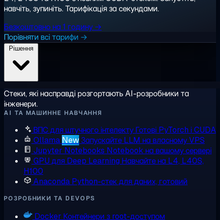
навчіть, зупиніть. Тарифікація за секундами.
Безкоштовно на 1 годину →
Порівняти всі тарифи →
Рішення
Стеки, які насправді розгортають AI-розробники та
інженери.
AI ТА МАШИННЕ НАВЧАННЯ
ВПС для штучного інтелекту
Готові PyTorch і CUDA
Ollama
New
Запускайте LLM на власному VPS
Jupyter Notebooks
Notebook на вашому сервері
GPU для Deep Learning
Навчайте на L4, L40S,
H100
Anaconda
Python-стек для даних, готовий
РОЗРОБНИКИ ТА DEVOPS
Docker
Контейнери з root-доступом