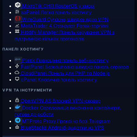
MikroTik CHR
RouterOS у хмарі
aaPanel
Легка панель хостингу
WireGuard
Сучасне, швидке ядро VPN
MetaTrader 4
Стандарт Forex-торгівлі
Hiddify Manager
Панель керування VPN з
підтримкою кількох протоколів
ПАНЕЛІ ХОСТИНГУ
Plesk
Повноцінна панель веб-хостингу
FastPanel
Безкоштовна швидка панель сервера
CloudPanel
Панель для PHP та Node.js
cPanel
Класична панель хостингу
VPN ТА ІНСТРУМЕНТИ
OpenVPN AS
Власний VPN-сервер
Docker
Середовище виконання контейнерів,
готове до роботи
MTProto Proxy
Проксі на базі Telegram
BlueStacks
Android-додатки на VPS