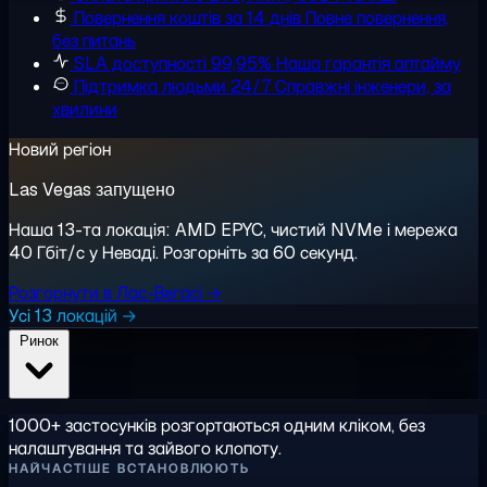
Повернення коштів за 14 днів
Повне повернення,
без питань
SLA доступності 99,95%
Наша гарантія аптайму
Підтримка людьми 24/7
Справжні інженери, за
хвилини
Новий регіон
Las Vegas запущено
Наша 13-та локація: AMD EPYC, чистий NVMe і мережа
40 Гбіт/с у Неваді. Розгорніть за 60 секунд.
Розгорнути в Лас-Вегасі →
Усі 13 локацій →
Ринок
1000+ застосунків розгортаються одним кліком, без
налаштування та зайвого клопоту.
НАЙЧАСТІШЕ ВСТАНОВЛЮЮТЬ