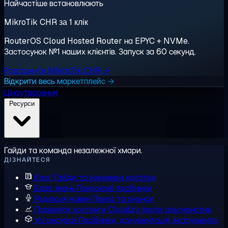
Найчастіше встановлюють
MikroTik CHR за 1 клік
RouterOS Cloud Hosted Router на EPYC + NVMe.
Застосунок №1 наших клієнтів. Запуск за 60 секунд.
Розгорнути MikroTik CHR →
Відкрити весь маркетплейс →
Ціноутворення
Ресурси
Гайди та команда незалежної хмари.
ДІЗНАЙТЕСЯ
Блог
Гайди та інженерні нотатки
База знань
Покрокові посібники
Редакція новин
Преса та анонси
Порівняти хостинги
Cloudzy проти альтернатив
Усі ресурси
Посібники, документація, інструменти,