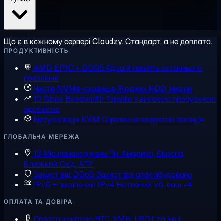
Що є в кожному сервері Cloudzy. Стандарт, а не доплата.
ПРОДУКТИВНІСТЬ
AMD EPYC + DDR5
Ядра й пам'ять останнього
покоління
Чисте NVMe-сховище
Жодних HDD, ніколи
10 Gbps Bandwidth
Тарифи з високою пропускною
здатністю
Віртуалізація KVM
Справжня апаратна ізоляція
ГЛОБАЛЬНА МЕРЕЖА
13 Місцезнаходжень
Пн. Америка, Європа,
Близький Схід, АТР
Захист від DDoS
Захист від атак вбудовано
IPv6 + виділений IPv4
Нативний v6, ваш v4
ОПЛАТА ТА ДОВІРА
Оплата криптою
BTC, XMR, USDT та інші