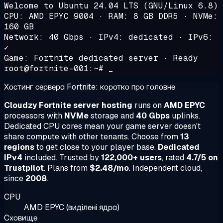
Welcome to Ubuntu 24.04 LTS (GNU/Linux 6.8)
CPU: AMD EPYC 9004 · RAM: 8 GB DDR5 · NVMe:
160 GB
Network: 40 Gbps · IPv4: dedicated · IPv6:
✓
Game: Fortnite dedicated server · Ready
root@fortnite-001:~# _
Хостинг сервера Fortnite: коротко про головне
Cloudzy Fortnite server hosting
runs on
AMD EPYC
processors with
NVMe
storage and
40 Gbps
uplinks.
Dedicated CPU cores mean your game server doesn't
share compute with other tenants. Choose from
13
regions
to get close to your player base.
Dedicated
IPv4
included. Trusted by
122,000+ users
, rated
4.7/5 on
Trustpilot
. Plans from
$2.48/mo
. Independent cloud,
since
2008
.
CPU
AMD EPYC (виділені ядра)
Сховище