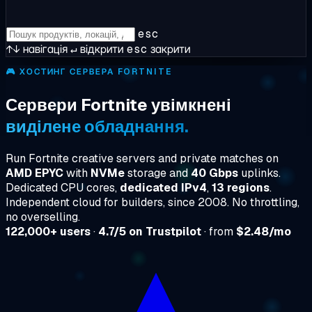
esc
↑↓
навігація
↵
відкрити
esc
закрити
🎮
ХОСТИНГ СЕРВЕРА FORTNITE
Сервери Fortnite увімкнені
виділене обладнання.
Run Fortnite creative servers and private matches on
AMD EPYC
with
NVMe
storage and
40 Gbps
uplinks.
Dedicated CPU cores,
dedicated IPv4
,
13 regions
.
Independent cloud for builders, since 2008. No throttling,
no overselling.
122,000+ users
·
4.7/5 on Trustpilot
· from
$2.48/mo