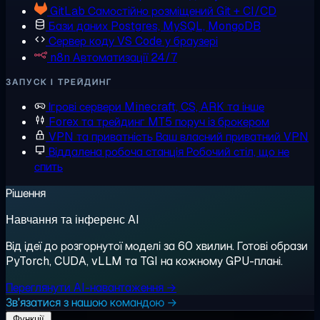
GitLab
Самостійно розміщений Git + CI/CD
Бази даних
Postgres, MySQL, MongoDB
Сервер коду
VS Code у браузері
n8n
Автоматизації 24/7
ЗАПУСК І ТРЕЙДИНГ
Ігрові сервери
Minecraft, CS, ARK та інше
Forex та трейдинг
MT5 поруч із брокером
VPN та приватність
Ваш власний приватний VPN
Віддалена робоча станція
Робочий стіл, що не
спить
Рішення
Навчання та інференс AI
Від ідеї до розгорнутої моделі за 60 хвилин. Готові образи
PyTorch, CUDA, vLLM та TGI на кожному GPU-плані.
Переглянути AI-навантаження →
Зв'язатися з нашою командою →
Функції