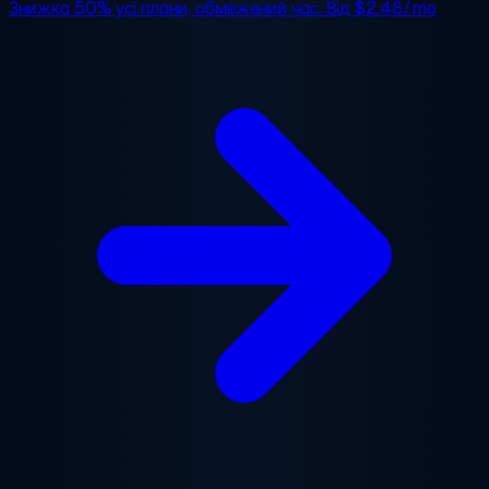
Знижка 50%
усі плани, обмежений час. Від
$2.48/mo