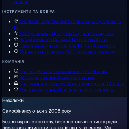
новини
ІНСТРУМЕНТИ ТА ДОВІРА
Скельний скло
Перевірте нашу мережу з вашого
IP
Статус сервісу
Доступність у реальному часі
Відгуки клієнтів
Оцінка 4,6/5 на Trustpilot
Гарантія повернення коштів
14 днів, без питань
Отримати підтримку
24/7, справжні інженери
КОМПАНІЯ
Про нас
Незалежна компанія з 2008 року
Зв'язатися з нами
Зв'яжіться з нами
Програма для бізнесу
Масштабуйтесь на Cloudzy
Освітня програма
Для досліджень та команд
Незалежні
Самофінансуються з 2008 року
Без венчурного капіталу, без квартального тиску ради
директорів витискати з клієнтів плату за egress. Ми