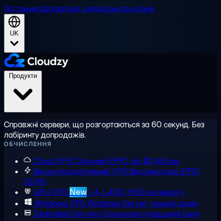
Підтримка
Зв'язатися з відділом продажів
UK
Продукти
Справжні сервери, що розгортаються за 60 секунд. Без
лабіринту допродажів.
ОБЧИСЛЕННЯ
Cloud VPS
Спільний EPYC, від $2,48/міс
Високопродуктивний VPS
Виділені ядра EPYC,
DDR5
GPU VPS
New
L4, L40S, H100 на вимогу
Windows VPS
Windows Server, повний адмін
Dedicated Servers
Однокористувацький bare