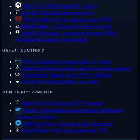
MikroTik CHR
RouterOS у хмарі
aaPanel
Легка панель хостингу
WireGuard
Сучасне, швидке ядро VPN
MetaTrader 4
Стандарт Forex-торгівлі
Hiddify Manager
Панель керування VPN з
підтримкою кількох протоколів
ПАНЕЛІ ХОСТИНГУ
Plesk
Повноцінна панель веб-хостингу
FastPanel
Безкоштовна швидка панель сервера
CloudPanel
Панель для PHP та Node.js
cPanel
Класична панель хостингу
VPN ТА ІНСТРУМЕНТИ
OpenVPN AS
Власний VPN-сервер
Docker
Середовище виконання контейнерів,
готове до роботи
MTProto Proxy
Проксі на базі Telegram
BlueStacks
Android-додатки на VPS