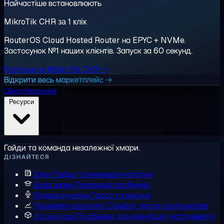
Найчастіше встановлюють
MikroTik CHR за 1 клік
RouterOS Cloud Hosted Router на EPYC + NVMe.
Застосунок №1 наших клієнтів. Запуск за 60 секунд.
Розгорнути MikroTik CHR →
Відкрити весь маркетплейс →
Ціноутворення
Ресурси
Гайди та команда незалежної хмари.
ДІЗНАЙТЕСЯ
Блог
Гайди та інженерні нотатки
База знань
Покрокові посібники
Редакція новин
Преса та анонси
Порівняти хостинги
Cloudzy проти альтернатив
Усі ресурси
Посібники, документація, інструменти,