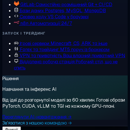
GitLab
Самостійно розміщений Git + CI/CD
Бази даних
Postgres, MySQL, MongoDB
Сервер коду
VS Code у браузері
n8n
Автоматизації 24/7
ЗАПУСК І ТРЕЙДИНГ
Ігрові сервери
Minecraft, CS, ARK та інше
Forex та трейдинг
MT5 поруч із брокером
VPN та приватність
Ваш власний приватний VPN
Віддалена робоча станція
Робочий стіл, що не
спить
Рішення
Навчання та інференс AI
Від ідеї до розгорнутої моделі за 60 хвилин. Готові образи
PyTorch, CUDA, vLLM та TGI на кожному GPU-плані.
Переглянути AI-навантаження →
Зв'язатися з нашою командою →
Функції