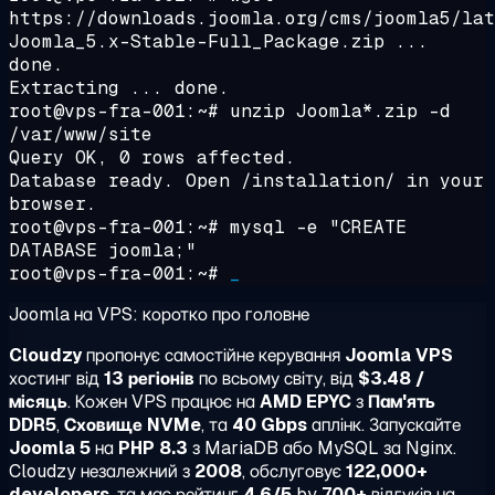
https://downloads.joomla.org/cms/joomla5/lat
Joomla_5.x-Stable-Full_Package.zip ...
done.
Extracting ... done.
root@vps-fra-001:~#
unzip Joomla*.zip -d
/var/www/site
Query OK, 0 rows affected.
Database ready. Open /installation/ in your
browser.
root@vps-fra-001:~#
mysql -e "CREATE
DATABASE joomla;"
root@vps-fra-001:~#
_
Joomla на VPS: коротко про головне
Cloudzy
пропонує самостійне керування
Joomla VPS
хостинг від
13 регіонів
по всьому світу, від
$3.48 /
місяць
. Кожен VPS працює на
AMD EPYC
з
Пам'ять
DDR5
,
Сховище NVMe
, та
40 Gbps
аплінк. Запускайте
Joomla 5
на
PHP 8.3
з MariaDB або MySQL за Nginx.
Cloudzy незалежний з
2008
, обслуговує
122,000+
developers
, та має рейтинг
4.6/5
by
700+
відгуків на