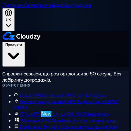
Підтримка
Зв'язатися з відділом продажів
UK
Продукти
Справжні сервери, що розгортаються за 60 секунд. Без
лабіринту допродажів.
ОБЧИСЛЕННЯ
Cloud VPS
Спільний EPYC, від $2,48/міс
Високопродуктивний VPS
Виділені ядра EPYC,
DDR5
GPU VPS
New
L4, L40S, H100 на вимогу
Windows VPS
Windows Server, повний адмін
Dedicated Servers
Однокористувацький bare