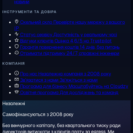
новини
ІНСТРУМЕНТИ ТА ДОВІРА
Скельний скло
Перевірте нашу мережу з вашого
IP
Статус сервісу
Доступність у реальному часі
Відгуки клієнтів
Оцінка 4,6/5 на Trustpilot
Гарантія повернення коштів
14 днів, без питань
Отримати підтримку
24/7, справжні інженери
КОМПАНІЯ
Про нас
Незалежна компанія з 2008 року
Зв'язатися з нами
Зв'яжіться з нами
Програма для бізнесу
Масштабуйтесь на Cloudzy
Освітня програма
Для досліджень та команд
Незалежні
Самофінансуються з 2008 року
Без венчурного капіталу, без квартального тиску ради
директорів витискати з клієнтів плату за egress. Ми