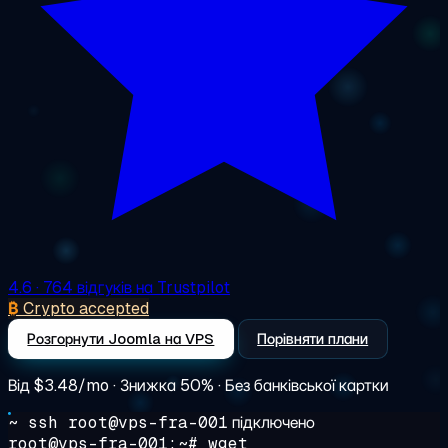
4.6
· 764 відгуків на Trustpilot
₿
Crypto accepted
Розгорнути Joomla на VPS
Порівняти плани
Від
$3.48/mo
· Знижка 50% · Без банківської картки
~ ssh root@vps-fra-001
підключено
root@vps-fra-001:~#
wget