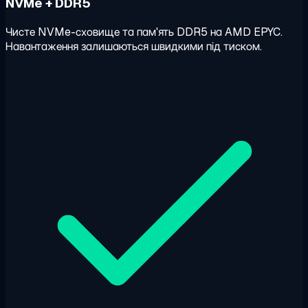
NVMe + DDR5
Чисте NVMe-сховище та пам'ять DDR5 на AMD EPYC.
Навантаження залишаються швидкими під тиском.