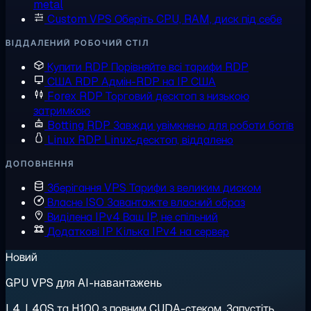
metal
Custom VPS
Оберіть CPU, RAM, диск під себе
ВІДДАЛЕНИЙ РОБОЧИЙ СТІЛ
Купити RDP
Порівняйте всі тарифи RDP
США RDP
Адмін-RDP на IP США
Forex RDP
Торговий десктоп з низькою
затримкою
Botting RDP
Завжди увімкнено для роботи ботів
Linux RDP
Linux-десктоп, віддалено
ДОПОВНЕННЯ
Зберігання VPS
Тарифи з великим диском
Власне ISO
Завантажте власний образ
Виділена IPv4
Ваш IP, не спільний
Додаткові IP
Кілька IPv4 на сервер
Новий
GPU VPS для AI-навантажень
L4, L40S та H100 з повним CUDA-стеком. Запустіть,