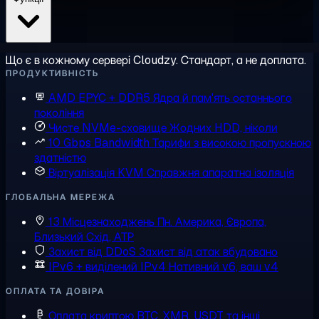
Що є в кожному сервері Cloudzy. Стандарт, а не доплата.
ПРОДУКТИВНІСТЬ
AMD EPYC + DDR5
Ядра й пам'ять останнього
покоління
Чисте NVMe-сховище
Жодних HDD, ніколи
10 Gbps Bandwidth
Тарифи з високою пропускною
здатністю
Віртуалізація KVM
Справжня апаратна ізоляція
ГЛОБАЛЬНА МЕРЕЖА
13 Місцезнаходжень
Пн. Америка, Європа,
Близький Схід, АТР
Захист від DDoS
Захист від атак вбудовано
IPv6 + виділений IPv4
Нативний v6, ваш v4
ОПЛАТА ТА ДОВІРА
Оплата криптою
BTC, XMR, USDT та інші