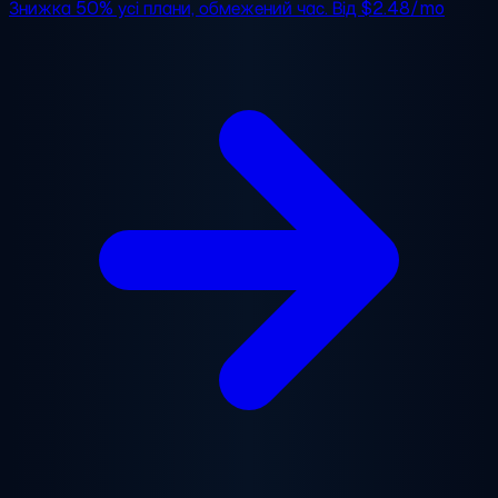
Знижка 50%
усі плани, обмежений час. Від
$2.48/mo