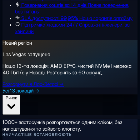
Повернення коштів за 14 днів
Повне повернення,
без питань
SLA доступності 99,95%
Наша гарантія аптайму
Підтримка людьми 24/7
Справжні інженери, за
хвилини
Новий регіон
Las Vegas запущено
Наша 13-та локація: AMD EPYC, чистий NVMe і мережа
40 Гбіт/с у Неваді. Розгорніть за 60 секунд.
Розгорнути в Лас-Вегасі →
Усі 13 локацій →
Ринок
1000+ застосунків розгортаються одним кліком, без
налаштування та зайвого клопоту.
НАЙЧАСТІШЕ ВСТАНОВЛЮЮТЬ