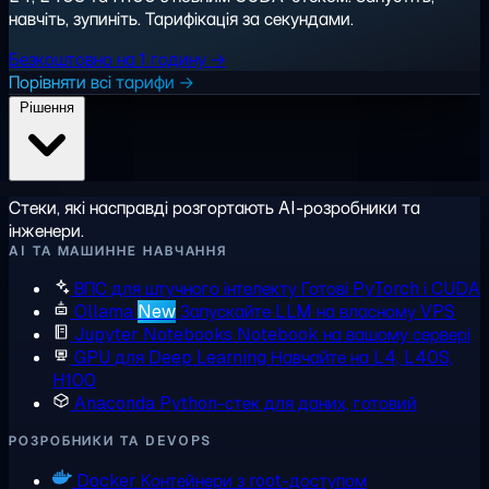
навчіть, зупиніть. Тарифікація за секундами.
Безкоштовно на 1 годину →
Порівняти всі тарифи →
Рішення
Стеки, які насправді розгортають AI-розробники та
інженери.
AI ТА МАШИННЕ НАВЧАННЯ
ВПС для штучного інтелекту
Готові PyTorch і CUDA
Ollama
New
Запускайте LLM на власному VPS
Jupyter Notebooks
Notebook на вашому сервері
GPU для Deep Learning
Навчайте на L4, L40S,
H100
Anaconda
Python-стек для даних, готовий
РОЗРОБНИКИ ТА DEVOPS
Docker
Контейнери з root-доступом