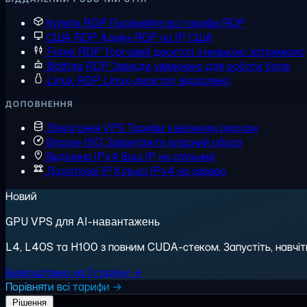
Купити RDP
Порівняйте всі тарифи RDP
США RDP
Адмін-RDP на IP США
Forex RDP
Торговий десктоп з низькою затримкою
Botting RDP
Завжди увімкнено для роботи ботів
Linux RDP
Linux-десктоп, віддалено
ДОПОВНЕННЯ
Зберігання VPS
Тарифи з великим диском
Власне ISO
Завантажте власний образ
Виділена IPv4
Ваш IP, не спільний
Додаткові IP
Кілька IPv4 на сервер
Новий
GPU VPS для AI-навантажень
L4, L40S та H100 з повним CUDA-стеком. Запустіть, навчіть,
Безкоштовно на 1 годину →
Порівняти всі тарифи →
Рішення