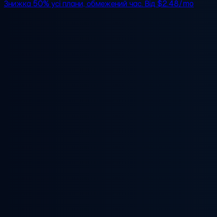
Знижка 50%
усі плани, обмежений час. Від
$2.48/mo