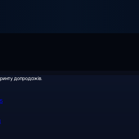
іринту допродажів.
R5
l