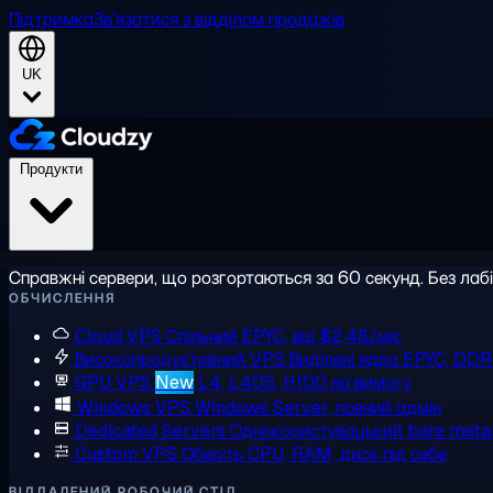
Підтримка
Зв'язатися з відділом продажів
UK
Продукти
Справжні сервери, що розгортаються за 60 секунд. Без лаб
ОБЧИСЛЕННЯ
Cloud VPS
Спільний EPYC, від $2,48/міс
Високопродуктивний VPS
Виділені ядра EPYC, DD
GPU VPS
New
L4, L40S, H100 на вимогу
Windows VPS
Windows Server, повний адмін
Dedicated Servers
Однокористувацький bare meta
Custom VPS
Оберіть CPU, RAM, диск під себе
ВІДДАЛЕНИЙ РОБОЧИЙ СТІЛ