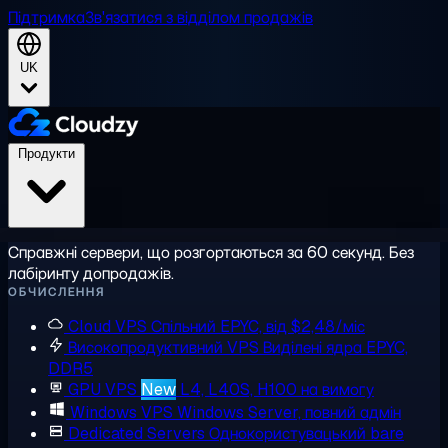
Підтримка
Зв'язатися з відділом продажів
UK
Продукти
Справжні сервери, що розгортаються за 60 секунд. Без
лабіринту допродажів.
ОБЧИСЛЕННЯ
Cloud VPS
Спільний EPYC, від $2,48/міс
Високопродуктивний VPS
Виділені ядра EPYC,
DDR5
GPU VPS
New
L4, L40S, H100 на вимогу
Windows VPS
Windows Server, повний адмін
Dedicated Servers
Однокористувацький bare