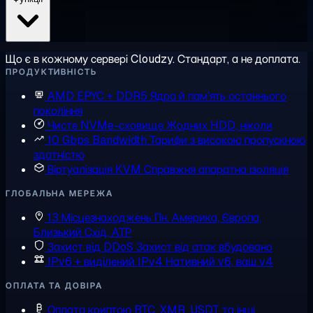
Що є в кожному сервері Cloudzy. Стандарт, а не доплата.
ПРОДУКТИВНІСТЬ
AMD EPYC + DDR5
Ядра й пам'ять останнього
покоління
Чисте NVMe-сховище
Жодних HDD, ніколи
10 Gbps Bandwidth
Тарифи з високою пропускною
здатністю
Віртуалізація KVM
Справжня апаратна ізоляція
ГЛОБАЛЬНА МЕРЕЖА
13 Місцезнаходжень
Пн. Америка, Європа,
Близький Схід, АТР
Захист від DDoS
Захист від атак вбудовано
IPv6 + виділений IPv4
Нативний v6, ваш v4
ОПЛАТА ТА ДОВІРА
Оплата криптою
BTC, XMR, USDT та інші