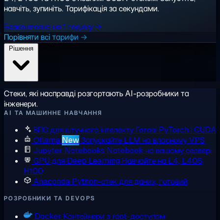
навчіть, зупиніть. Тарифікація за секундами.
Безкоштовно на 1 годину →
Порівняти всі тарифи →
Рішення
Стеки, які насправді розгортають AI-розробники та
інженери.
AI ТА МАШИННЕ НАВЧАННЯ
ВПС для штучного інтелекту
Готові PyTorch і CUDA
Ollama
New
Запускайте LLM на власному VPS
Jupyter Notebooks
Notebook на вашому сервері
GPU для Deep Learning
Навчайте на L4, L40S,
H100
Anaconda
Python-стек для даних, готовий
РОЗРОБНИКИ ТА DEVOPS
Docker
Контейнери з root-доступом