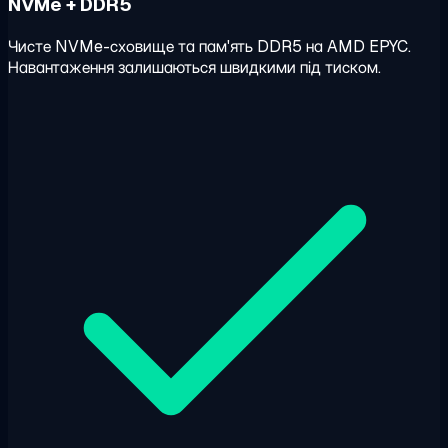
NVMe + DDR5
Чисте NVMe-сховище та пам'ять DDR5 на AMD EPYC.
Навантаження залишаються швидкими під тиском.