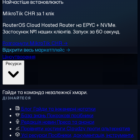
Найчастіше встановлюють
MikroTik CHR за 1 клік
RouterOS Cloud Hosted Router на EPYC + NVMe.
Застосунок №1 наших клієнтів. Запуск за 60 секунд.
Розгорнути MikroTik CHR →
Відкрити весь маркетплейс →
Ціноутворення
Ресурси
Гайди та команда незалежної хмари.
ДІЗНАЙТЕСЯ
Блог
Гайди та інженерні нотатки
База знань
Покрокові посібники
Редакція новин
Преса та анонси
Порівняти хостинги
Cloudzy проти альтернатив
Усі ресурси
Посібники, документація, інструменти,