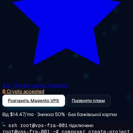
4.6
· 764 відгуків на Trustpilot
₿
Crypto accepted
Розгорніть Magento VPS
Порівняти плани
Від
$14.47/mo
· Знижка 50% · Без банківської картки
~ ssh root@vps-fra-001
підключено
root@vps-fra-001:~#
composer create-project