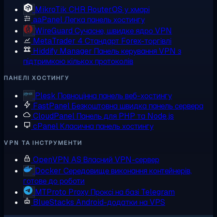
MikroTik CHR
RouterOS у хмарі
aaPanel
Легка панель хостингу
WireGuard
Сучасне, швидке ядро VPN
MetaTrader 4
Стандарт Forex-торгівлі
Hiddify Manager
Панель керування VPN з
підтримкою кількох протоколів
ПАНЕЛІ ХОСТИНГУ
Plesk
Повноцінна панель веб-хостингу
FastPanel
Безкоштовна швидка панель сервера
CloudPanel
Панель для PHP та Node.js
cPanel
Класична панель хостингу
VPN ТА ІНСТРУМЕНТИ
OpenVPN AS
Власний VPN-сервер
Docker
Середовище виконання контейнерів,
готове до роботи
MTProto Proxy
Проксі на базі Telegram
BlueStacks
Android-додатки на VPS