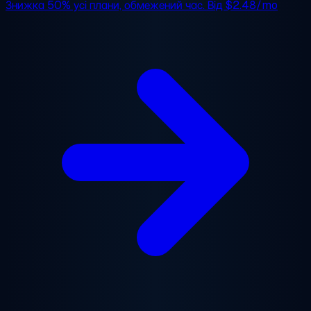
Знижка 50%
усі плани, обмежений час. Від
$2.48/mo