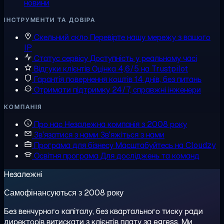
новини
ІНСТРУМЕНТИ ТА ДОВІРА
Скельний скло
Перевірте нашу мережу з вашого
IP
Статус сервісу
Доступність у реальному часі
Відгуки клієнтів
Оцінка 4,6/5 на Trustpilot
Гарантія повернення коштів
14 днів, без питань
Отримати підтримку
24/7, справжні інженери
КОМПАНІЯ
Про нас
Незалежна компанія з 2008 року
Зв'язатися з нами
Зв'яжіться з нами
Програма для бізнесу
Масштабуйтесь на Cloudzy
Освітня програма
Для досліджень та команд
Незалежні
Самофінансуються з 2008 року
Без венчурного капіталу, без квартального тиску ради
директорів витискати з клієнтів плату за egress. Ми