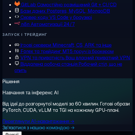
GitLab
Самостійно розміщений Git + CI/CD
Бази даних
Postgres, MySQL, MongoDB
Сервер коду
VS Code у браузері
n8n
Автоматизації 24/7
ЗАПУСК І ТРЕЙДИНГ
Ігрові сервери
Minecraft, CS, ARK та інше
Forex та трейдинг
MT5 поруч із брокером
VPN та приватність
Ваш власний приватний VPN
Віддалена робоча станція
Робочий стіл, що не
спить
Рішення
Навчання та інференс AI
Від ідеї до розгорнутої моделі за 60 хвилин. Готові образи
PyTorch, CUDA, vLLM та TGI на кожному GPU-плані.
Переглянути AI-навантаження →
Зв'язатися з нашою командою →
Функції