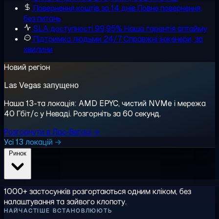
Повернення коштів за 14 днів
Повне повернення,
без питань
SLA доступності 99,95%
Наша гарантія аптайму
Підтримка людьми 24/7
Справжні інженери, за
хвилини
Новий регіон
Las Vegas запущено
Наша 13-та локація: AMD EPYC, чистий NVMe і мережа
40 Гбіт/с у Неваді. Розгорніть за 60 секунд.
Розгорнути в Лас-Вегасі →
Усі 13 локацій →
Ринок
1000+ застосунків розгортаються одним кліком, без
налаштування та зайвого клопоту.
НАЙЧАСТІШЕ ВСТАНОВЛЮЮТЬ