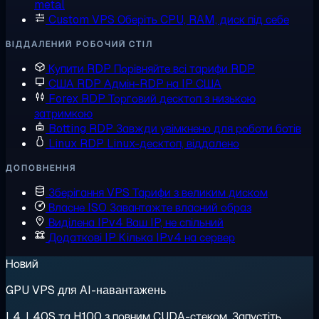
metal
Custom VPS
Оберіть CPU, RAM, диск під себе
ВІДДАЛЕНИЙ РОБОЧИЙ СТІЛ
Купити RDP
Порівняйте всі тарифи RDP
США RDP
Адмін-RDP на IP США
Forex RDP
Торговий десктоп з низькою
затримкою
Botting RDP
Завжди увімкнено для роботи ботів
Linux RDP
Linux-десктоп, віддалено
ДОПОВНЕННЯ
Зберігання VPS
Тарифи з великим диском
Власне ISO
Завантажте власний образ
Виділена IPv4
Ваш IP, не спільний
Додаткові IP
Кілька IPv4 на сервер
Новий
GPU VPS для AI-навантажень
L4, L40S та H100 з повним CUDA-стеком. Запустіть,