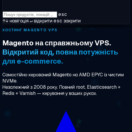
esc
↑↓
навігація
↵
відкрити
esc
закрити
ХОСТИНГ MAGENTO VPS
Magento на справжньому VPS.
Відкритий код, повна потужність
для e-commerce.
Самостійно керований Magento на AMD EPYC із чистим
NVMe.
Незалежний з 2008 року. Повний root, Elasticsearch +
Redis + Varnish — керування у ваших руках.