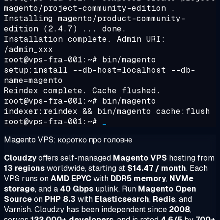
magento/project-community-edition .
Installing magento/product-community-
edition (2.4.7) ... done.
Installation complete. Admin URI:
/admin_xxx
root@vps-fra-001:~#
bin/magento
setup:install --db-host=localhost --db-
name=magento
Reindex complete. Cache flushed.
root@vps-fra-001:~#
bin/magento
indexer:reindex && bin/magento cache:flush
root@vps-fra-001:~#
_
Magento VPS: коротко про головне
Cloudzy
offers self-managed
Magento VPS
hosting from
13 regions
worldwide, starting at
$14.47 / month
. Each
VPS runs on
AMD EPYC
with
DDR5 memory
,
NVMe
storage
, and a
40 Gbps
uplink. Run
Magento Open
Source
on
PHP 8.3
with
Elasticsearch
,
Redis
, and
Varnish. Cloudzy has been independent since
2008
,
serves
122,000+ developers
, and is rated
4.6/5
by
700+