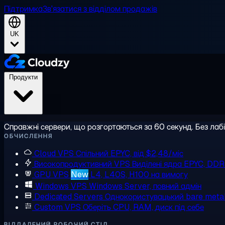
Підтримка
Зв'язатися з відділом продажів
UK
Продукти
Справжні сервери, що розгортаються за 60 секунд. Без лаб
ОБЧИСЛЕННЯ
Cloud VPS
Спільний EPYC, від $2,48/міс
Високопродуктивний VPS
Виділені ядра EPYC, DD
GPU VPS
New
L4, L40S, H100 на вимогу
Windows VPS
Windows Server, повний адмін
Dedicated Servers
Однокористувацький bare meta
Custom VPS
Оберіть CPU, RAM, диск під себе
ВІДДАЛЕНИЙ РОБОЧИЙ СТІЛ