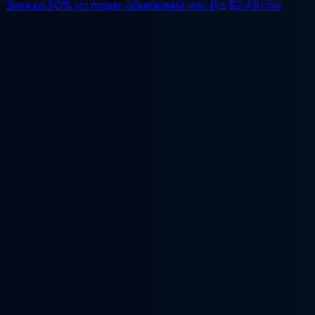
Знижка 50%
усі плани, обмежений час. Від
$2.48/mo