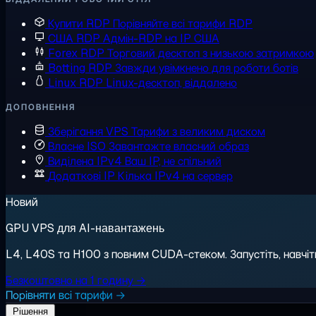
Купити RDP
Порівняйте всі тарифи RDP
США RDP
Адмін-RDP на IP США
Forex RDP
Торговий десктоп з низькою затримкою
Botting RDP
Завжди увімкнено для роботи ботів
Linux RDP
Linux-десктоп, віддалено
ДОПОВНЕННЯ
Зберігання VPS
Тарифи з великим диском
Власне ISO
Завантажте власний образ
Виділена IPv4
Ваш IP, не спільний
Додаткові IP
Кілька IPv4 на сервер
Новий
GPU VPS для AI-навантажень
L4, L40S та H100 з повним CUDA-стеком. Запустіть, навчіть,
Безкоштовно на 1 годину →
Порівняти всі тарифи →
Рішення