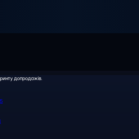
іринту допродажів.
R5
l