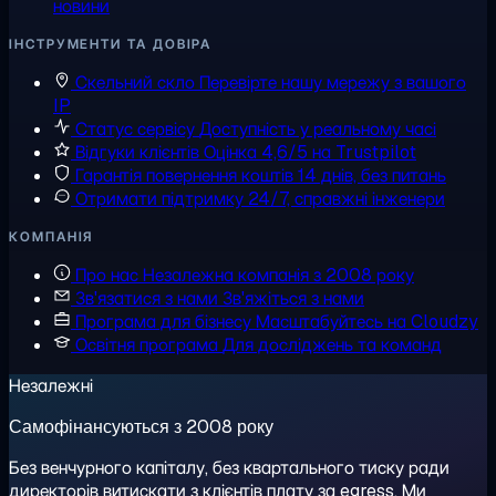
новини
ІНСТРУМЕНТИ ТА ДОВІРА
Скельний скло
Перевірте нашу мережу з вашого
IP
Статус сервісу
Доступність у реальному часі
Відгуки клієнтів
Оцінка 4,6/5 на Trustpilot
Гарантія повернення коштів
14 днів, без питань
Отримати підтримку
24/7, справжні інженери
КОМПАНІЯ
Про нас
Незалежна компанія з 2008 року
Зв'язатися з нами
Зв'яжіться з нами
Програма для бізнесу
Масштабуйтесь на Cloudzy
Освітня програма
Для досліджень та команд
Незалежні
Самофінансуються з 2008 року
Без венчурного капіталу, без квартального тиску ради
директорів витискати з клієнтів плату за egress. Ми