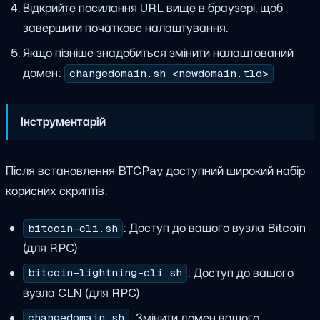
Відкрийте посилання URL вище в браузері, щоб
завершити початкове налаштування.
Якщо пізніше знадобиться змінити налаштований
домен:
changedomain.sh <newdomain.tld>
Інструментарій
Після встановлення BTCPay доступний широкий набір
корисних скриптів:
: Доступ до вашого вузла Bitcoin
bitcoin-cli.sh
(для RPC)
: Доступ до вашого
bitcoin-lightning-cli.sh
вузла CLN (для RPC)
: Змінити домен вашого
changedomain.sh