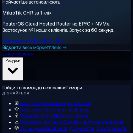
Найчастіше встановлюють
MikroTik CHR за 1 клік
RouterOS Cloud Hosted Router на EPYC + NVMe.
Застосунок №1 наших клієнтів. Запуск за 60 секунд.
Розгорнути MikroTik CHR →
Відкрити весь маркетплейс →
Ціноутворення
Ресурси
Гайди та команда незалежної хмари.
ДІЗНАЙТЕСЯ
Блог
Гайди та інженерні нотатки
База знань
Покрокові посібники
Редакція новин
Преса та анонси
Порівняти хостинги
Cloudzy проти альтернатив
Усі ресурси
Посібники, документація, інструменти,