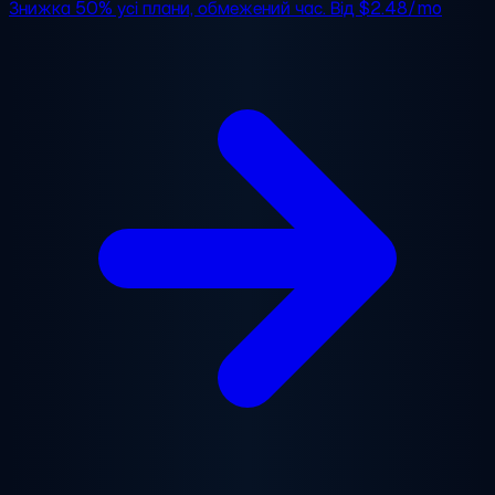
Знижка 50%
усі плани, обмежений час. Від
$2.48/mo