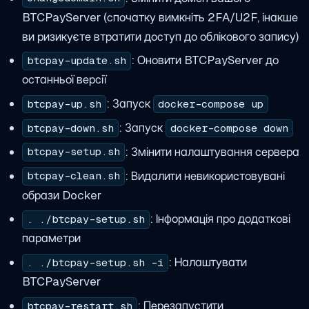
BTCPayServer (спочатку вимкніть 2FA/U2F, інакше
ви ризикуєте втратити доступ до облікового запису)
: Оновити BTCPayServer до
btcpay-update.sh
останньої версії
: Запуск
btcpay-up.sh
docker-compose up
: Запуск
btcpay-down.sh
docker-compose down
: Змінити налаштування сервера
btcpay-setup.sh
: Видалити невикористовувані
btcpay-clean.sh
образи Docker
: Інформація про додаткові
. ./btcpay-setup.sh
параметри
: Налаштувати
. ./btcpay-setup.sh -i
BTCPayServer
: Перезапустити
btcpay-restart.sh