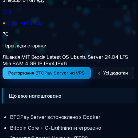
З першого погляду
7.6k
Зірки на GitHub
70
Перегляди сторінки
Ліцензія
MIT
Версія
Latest
OS
Ubuntu Server 24.04 LTS
Min RAM
4 GB
IP
IPV4,IPV6
Розгортання BTCPay Server на VPS
← Усі додатки
Що вже налаштовано
BTCPay Server встановлено з Docker
Bitcoin Core + C-Lightning інтегровано