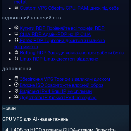
metal
Custom VPS
Оберіть CPU, RAM, диск під себе
ВІДДАЛЕНИЙ РОБОЧИЙ СТІЛ
Купити RDP
Порівняйте всі тарифи RDP
США RDP
Адмін-RDP на IP США
Forex RDP
Торговий десктоп з низькою
затримкою
Botting RDP
Завжди увімкнено для роботи ботів
Linux RDP
Linux-десктоп, віддалено
ДОПОВНЕННЯ
Зберігання VPS
Тарифи з великим диском
Власне ISO
Завантажте власний образ
Виділена IPv4
Ваш IP, не спільний
Додаткові IP
Кілька IPv4 на сервер
Новий
GPU VPS для AI-навантажень
L4, L40S та H100 з повним CUDA-стеком. Запустіть,