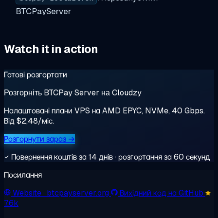
BTCPayServer
Watch it in action
Готові розгортати
Розгорніть BTCPay Server на Cloudzy
Налаштовані плани VPS на AMD EPYC, NVMe, 40 Gbps.
Від $2,48/міс.
Розгорнути зараз →
Повернення коштів за 14 днів · розгортання за 60 секунд
Посилання
Website
· btcpayserver.org
Вихідний код на GitHub
7.6k