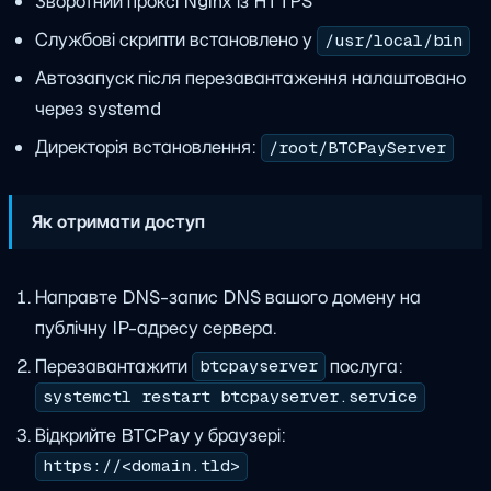
Зворотний проксі Nginx із HTTPS
Службові скрипти встановлено у
/usr/local/bin
Автозапуск після перезавантаження налаштовано
через systemd
Директорія встановлення:
/root/BTCPayServer
Як отримати доступ
Направте DNS-запис DNS вашого домену на
публічну IP-адресу сервера.
Перезавантажити
послуга:
btcpayserver
systemctl restart btcpayserver.service
Відкрийте BTCPay у браузері:
https://<domain.tld>