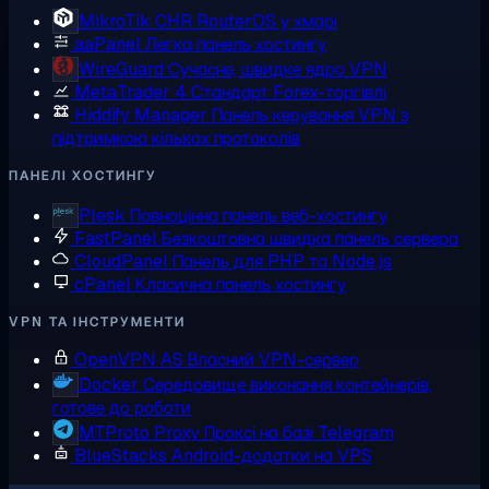
MikroTik CHR
RouterOS у хмарі
aaPanel
Легка панель хостингу
WireGuard
Сучасне, швидке ядро VPN
MetaTrader 4
Стандарт Forex-торгівлі
Hiddify Manager
Панель керування VPN з
підтримкою кількох протоколів
ПАНЕЛІ ХОСТИНГУ
Plesk
Повноцінна панель веб-хостингу
FastPanel
Безкоштовна швидка панель сервера
CloudPanel
Панель для PHP та Node.js
cPanel
Класична панель хостингу
VPN ТА ІНСТРУМЕНТИ
OpenVPN AS
Власний VPN-сервер
Docker
Середовище виконання контейнерів,
готове до роботи
MTProto Proxy
Проксі на базі Telegram
BlueStacks
Android-додатки на VPS