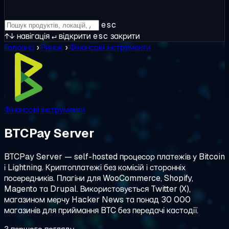
esc
↑↓
навігація
↵
відкрити
esc
закрити
Головна
›
Ринок
›
Фінансові інструменти
Фінансові інструменти
BTCPay Server
BTCPay Server — self-hosted процесор платежів у Bitcoin
і Lightning. Криптоплатежі без комісій і сторонніх
посередників. Плагіни для WooCommerce, Shopify,
Magento та Drupal. Використовується Twitter (X),
магазином мерчу Hacker News та понад 30 000
магазинів для приймання BTC без передачі кастодії.