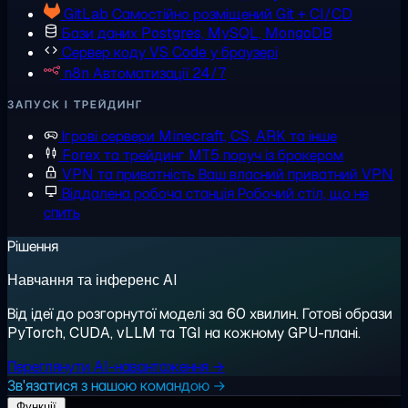
GitLab
Самостійно розміщений Git + CI/CD
Бази даних
Postgres, MySQL, MongoDB
Сервер коду
VS Code у браузері
n8n
Автоматизації 24/7
ЗАПУСК І ТРЕЙДИНГ
Ігрові сервери
Minecraft, CS, ARK та інше
Forex та трейдинг
MT5 поруч із брокером
VPN та приватність
Ваш власний приватний VPN
Віддалена робоча станція
Робочий стіл, що не
спить
Рішення
Навчання та інференс AI
Від ідеї до розгорнутої моделі за 60 хвилин. Готові образи
PyTorch, CUDA, vLLM та TGI на кожному GPU-плані.
Переглянути AI-навантаження →
Зв'язатися з нашою командою →
Функції