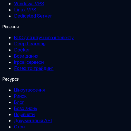
Windows VPS
Linux VPS
Dedicated Server
Рішення
ВПС для штучного інтелекту
Deep Learning
Docker
Бази даних
Ігрові сервери
Forex та трейдинг
Ресурси
Ціноутворення
Ринок
Блог
База знань
Порівняти
Документація API
Стан