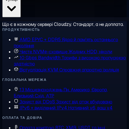
Що є в кожному сервері Cloudzy. Стандарт, а не доплата.
ПРОДУКТИВНІСТЬ
AMD EPYC + DDR5
Ядра й пам'ять останнього
покоління
Чисте NVMe-сховище
Жодних HDD, ніколи
10 Gbps Bandwidth
Тарифи з високою пропускною
здатністю
Віртуалізація KVM
Справжня апаратна ізоляція
ГЛОБАЛЬНА МЕРЕЖА
13 Місцезнаходжень
Пн. Америка, Європа,
Близький Схід, АТР
Захист від DDoS
Захист від атак вбудовано
IPv6 + виділений IPv4
Нативний v6, ваш v4
ОПЛАТА ТА ДОВІРА
Оплата криптою
BTC, XMR, USDT та інші