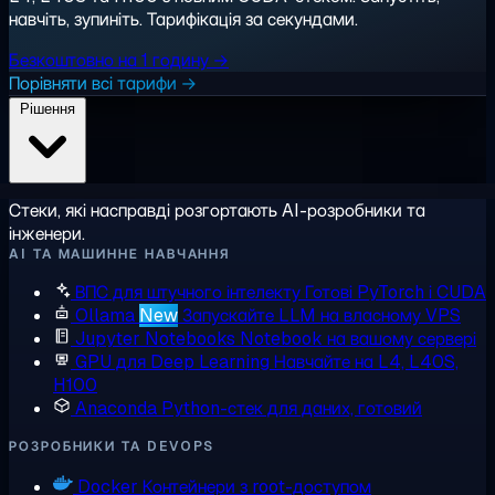
навчіть, зупиніть. Тарифікація за секундами.
Безкоштовно на 1 годину →
Порівняти всі тарифи →
Рішення
Стеки, які насправді розгортають AI-розробники та
інженери.
AI ТА МАШИННЕ НАВЧАННЯ
ВПС для штучного інтелекту
Готові PyTorch і CUDA
Ollama
New
Запускайте LLM на власному VPS
Jupyter Notebooks
Notebook на вашому сервері
GPU для Deep Learning
Навчайте на L4, L40S,
H100
Anaconda
Python-стек для даних, готовий
РОЗРОБНИКИ ТА DEVOPS
Docker
Контейнери з root-доступом