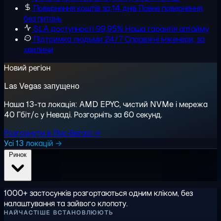
Повернення коштів за 14 днів
Повне повернення,
без питань
SLA доступності 99,95%
Наша гарантія аптайму
Підтримка людьми 24/7
Справжні інженери, за
хвилини
Новий регіон
Las Vegas запущено
Наша 13-та локація: AMD EPYC, чистий NVMe і мережа
40 Гбіт/с у Неваді. Розгорніть за 60 секунд.
Розгорнути в Лас-Вегасі →
Усі 13 локацій →
Ринок
1000+ застосунків розгортаються одним кліком, без
налаштування та зайвого клопоту.
НАЙЧАСТІШЕ ВСТАНОВЛЮЮТЬ