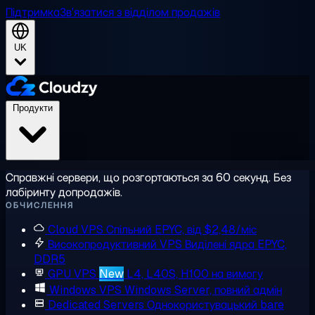
Підтримка
Зв'язатися з відділом продажів
UK
Продукти
Справжні сервери, що розгортаються за 60 секунд. Без
лабіринту допродажів.
ОБЧИСЛЕННЯ
Cloud VPS
Спільний EPYC, від $2,48/міс
Високопродуктивний VPS
Виділені ядра EPYC,
DDR5
GPU VPS
New
L4, L40S, H100 на вимогу
Windows VPS
Windows Server, повний адмін
Dedicated Servers
Однокористувацький bare