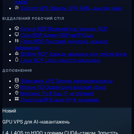
metal
Custom VPS
Оберіть CPU, RAM, диск під себе
ВІДДАЛЕНИЙ РОБОЧИЙ СТІЛ
Купити RDP
Порівняйте всі тарифи RDP
США RDP
Адмін-RDP на IP США
Forex RDP
Торговий десктоп з низькою
затримкою
Botting RDP
Завжди увімкнено для роботи ботів
Linux RDP
Linux-десктоп, віддалено
ДОПОВНЕННЯ
Зберігання VPS
Тарифи з великим диском
Власне ISO
Завантажте власний образ
Виділена IPv4
Ваш IP, не спільний
Додаткові IP
Кілька IPv4 на сервер
Новий
GPU VPS для AI-навантажень
L4, L40S та H100 з повним CUDA-стеком. Запустіть,