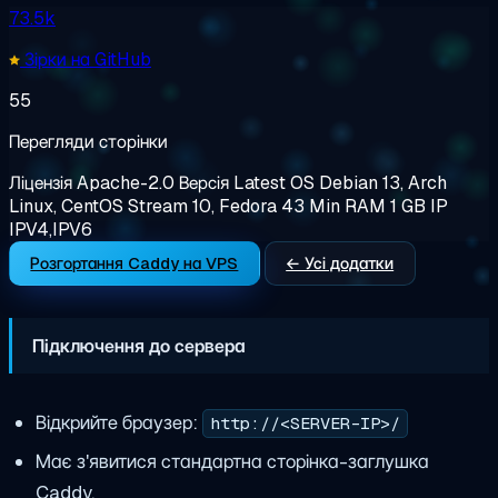
73.5k
Зірки на GitHub
55
Перегляди сторінки
Ліцензія
Apache-2.0
Версія
Latest
OS
Debian 13, Arch
Linux, CentOS Stream 10, Fedora 43
Min RAM
1 GB
IP
IPV4,IPV6
Розгортання Caddy на VPS
← Усі додатки
Підключення до сервера
Відкрийте браузер:
http://<SERVER-IP>/
Має з'явитися стандартна сторінка-заглушка
Caddy.