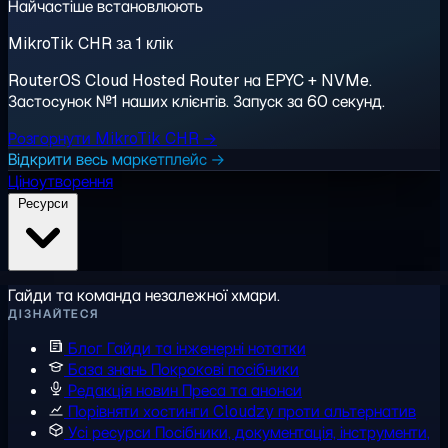
Найчастіше встановлюють
MikroTik CHR за 1 клік
RouterOS Cloud Hosted Router на EPYC + NVMe.
Застосунок №1 наших клієнтів. Запуск за 60 секунд.
Розгорнути MikroTik CHR →
Відкрити весь маркетплейс →
Ціноутворення
Ресурси
Гайди та команда незалежної хмари.
ДІЗНАЙТЕСЯ
Блог
Гайди та інженерні нотатки
База знань
Покрокові посібники
Редакція новин
Преса та анонси
Порівняти хостинги
Cloudzy проти альтернатив
Усі ресурси
Посібники, документація, інструменти,