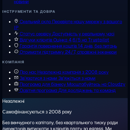
новини
ІНСТРУМЕНТИ ТА ДОВІРА
Скельний скло
Перевірте нашу мережу з вашого
IP
Статус сервісу
Доступність у реальному часі
Відгуки клієнтів
Оцінка 4,6/5 на Trustpilot
Гарантія повернення коштів
14 днів, без питань
Отримати підтримку
24/7, справжні інженери
КОМПАНІЯ
Про нас
Незалежна компанія з 2008 року
Зв'язатися з нами
Зв'яжіться з нами
Програма для бізнесу
Масштабуйтесь на Cloudzy
Освітня програма
Для досліджень та команд
Незалежні
Самофінансуються з 2008 року
Без венчурного капіталу, без квартального тиску ради
директорів витискати з клієнтів плату за egress. Ми