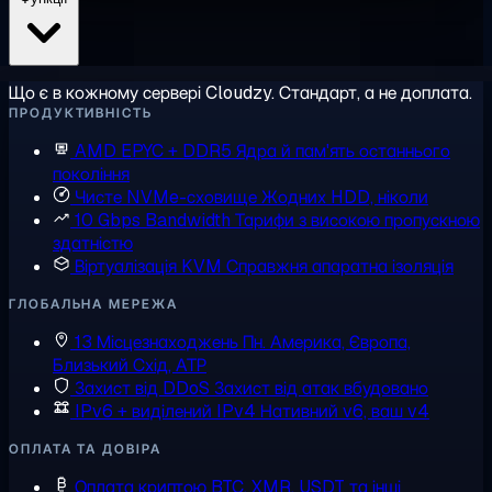
Що є в кожному сервері Cloudzy. Стандарт, а не доплата.
ПРОДУКТИВНІСТЬ
AMD EPYC + DDR5
Ядра й пам'ять останнього
покоління
Чисте NVMe-сховище
Жодних HDD, ніколи
10 Gbps Bandwidth
Тарифи з високою пропускною
здатністю
Віртуалізація KVM
Справжня апаратна ізоляція
ГЛОБАЛЬНА МЕРЕЖА
13 Місцезнаходжень
Пн. Америка, Європа,
Близький Схід, АТР
Захист від DDoS
Захист від атак вбудовано
IPv6 + виділений IPv4
Нативний v6, ваш v4
ОПЛАТА ТА ДОВІРА
Оплата криптою
BTC, XMR, USDT та інші