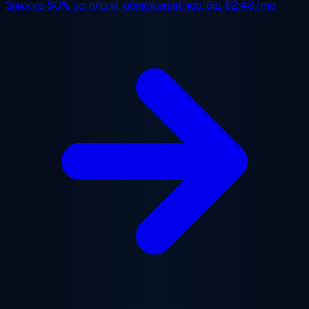
Знижка 50%
усі плани, обмежений час. Від
$2.48/mo