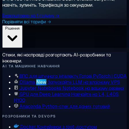
навчіть, зупиніть. Тарифікація за секундами.
Безкоштовно на 1 годину →
Порівняти всі тарифи →
Рішення
Стеки, які насправді розгортають AI-розробники та
інженери.
AI ТА МАШИННЕ НАВЧАННЯ
ВПС для штучного інтелекту
Готові PyTorch і CUDA
Ollama
New
Запускайте LLM на власному VPS
Jupyter Notebooks
Notebook на вашому сервері
GPU для Deep Learning
Навчайте на L4, L40S,
H100
Anaconda
Python-стек для даних, готовий
РОЗРОБНИКИ ТА DEVOPS
Docker
Контейнери з root-доступом