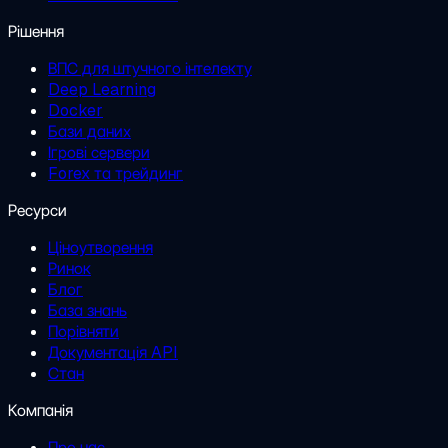
Рішення
ВПС для штучного інтелекту
Deep Learning
Docker
Бази даних
Ігрові сервери
Forex та трейдинг
Ресурси
Ціноутворення
Ринок
Блог
База знань
Порівняти
Документація API
Стан
Компанія
Про нас