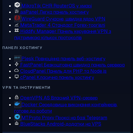
MikroTik CHR
RouterOS у хмарі
aaPanel
Легка панель хостингу
WireGuard
Сучасне, швидке ядро VPN
MetaTrader 4
Стандарт Forex-торгівлі
Hiddify Manager
Панель керування VPN з
підтримкою кількох протоколів
ПАНЕЛІ ХОСТИНГУ
Plesk
Повноцінна панель веб-хостингу
FastPanel
Безкоштовна швидка панель сервера
CloudPanel
Панель для PHP та Node.js
cPanel
Класична панель хостингу
VPN ТА ІНСТРУМЕНТИ
OpenVPN AS
Власний VPN-сервер
Docker
Середовище виконання контейнерів,
готове до роботи
MTProto Proxy
Проксі на базі Telegram
BlueStacks
Android-додатки на VPS