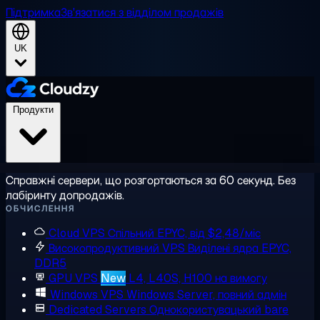
Підтримка
Зв'язатися з відділом продажів
UK
Продукти
Справжні сервери, що розгортаються за 60 секунд. Без
лабіринту допродажів.
ОБЧИСЛЕННЯ
Cloud VPS
Спільний EPYC, від $2,48/міс
Високопродуктивний VPS
Виділені ядра EPYC,
DDR5
GPU VPS
New
L4, L40S, H100 на вимогу
Windows VPS
Windows Server, повний адмін
Dedicated Servers
Однокористувацький bare