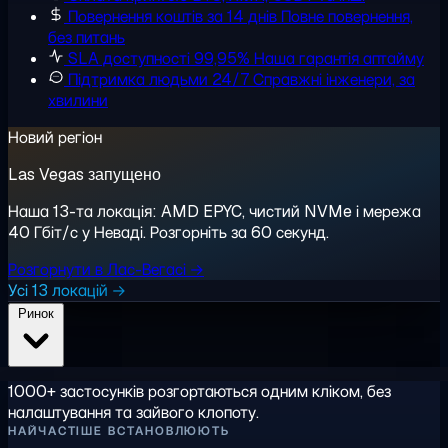
Повернення коштів за 14 днів
Повне повернення,
без питань
SLA доступності 99,95%
Наша гарантія аптайму
Підтримка людьми 24/7
Справжні інженери, за
хвилини
Новий регіон
Las Vegas запущено
Наша 13-та локація: AMD EPYC, чистий NVMe і мережа
40 Гбіт/с у Неваді. Розгорніть за 60 секунд.
Розгорнути в Лас-Вегасі →
Усі 13 локацій →
Ринок
1000+ застосунків розгортаються одним кліком, без
налаштування та зайвого клопоту.
НАЙЧАСТІШЕ ВСТАНОВЛЮЮТЬ