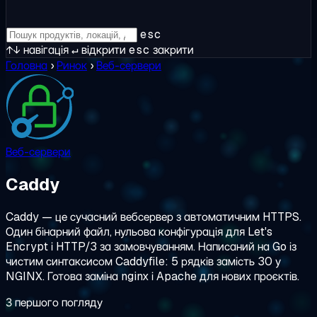
esc
↑↓
навігація
↵
відкрити
esc
закрити
Головна
›
Ринок
›
Веб-сервери
Веб-сервери
Caddy
Caddy — це сучасний вебсервер з автоматичним HTTPS.
Один бінарний файл, нульова конфігурація для Let's
Encrypt і HTTP/3 за замовчуванням. Написаний на Go із
чистим синтаксисом Caddyfile: 5 рядків замість 30 у
NGINX. Готова заміна nginx і Apache для нових проєктів.
З першого погляду