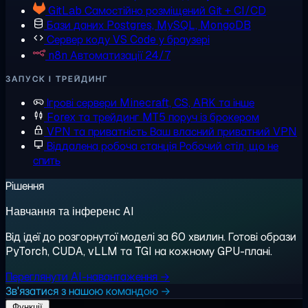
GitLab
Самостійно розміщений Git + CI/CD
Бази даних
Postgres, MySQL, MongoDB
Сервер коду
VS Code у браузері
n8n
Автоматизації 24/7
ЗАПУСК І ТРЕЙДИНГ
Ігрові сервери
Minecraft, CS, ARK та інше
Forex та трейдинг
MT5 поруч із брокером
VPN та приватність
Ваш власний приватний VPN
Віддалена робоча станція
Робочий стіл, що не
спить
Рішення
Навчання та інференс AI
Від ідеї до розгорнутої моделі за 60 хвилин. Готові образи
PyTorch, CUDA, vLLM та TGI на кожному GPU-плані.
Переглянути AI-навантаження →
Зв'язатися з нашою командою →
Функції