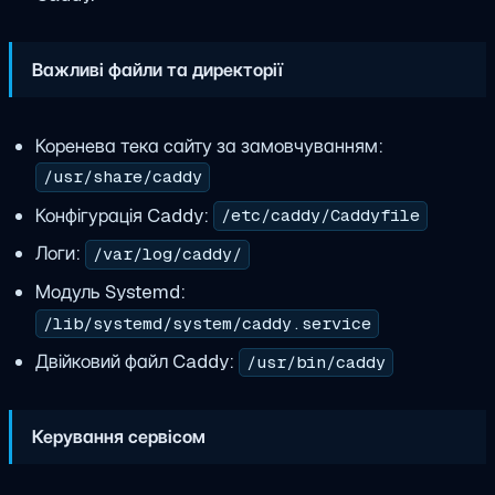
Важливі файли та директорії
Коренева тека сайту за замовчуванням:
/usr/share/caddy
Конфігурація Caddy:
/etc/caddy/Caddyfile
Логи:
/var/log/caddy/
Модуль Systemd:
/lib/systemd/system/caddy.service
Двійковий файл Caddy:
/usr/bin/caddy
Керування сервісом