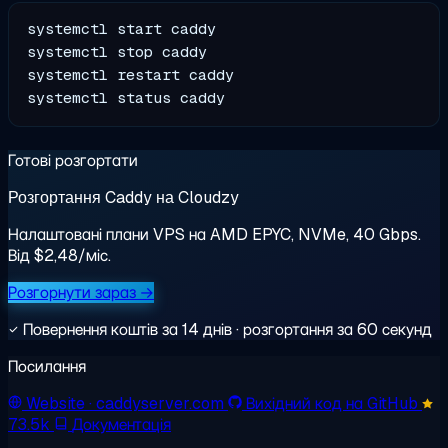
systemctl start caddy

systemctl stop caddy

systemctl restart caddy

Готові розгортати
Розгортання Caddy на Cloudzy
Налаштовані плани VPS на AMD EPYC, NVMe, 40 Gbps.
Від $2,48/міс.
Розгорнути зараз →
Повернення коштів за 14 днів · розгортання за 60 секунд
Посилання
Website
· caddyserver.com
Вихідний код на GitHub
73.5k
Документація