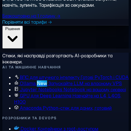
навчіть, зупиніть. Тарифікація за секундами.
Безкоштовно на 1 годину →
Порівняти всі тарифи →
Рішення
Стеки, які насправді розгортають AI-розробники та
інженери.
AI ТА МАШИННЕ НАВЧАННЯ
ВПС для штучного інтелекту
Готові PyTorch і CUDA
Ollama
New
Запускайте LLM на власному VPS
Jupyter Notebooks
Notebook на вашому сервері
GPU для Deep Learning
Навчайте на L4, L40S,
H100
Anaconda
Python-стек для даних, готовий
РОЗРОБНИКИ ТА DEVOPS
Docker
Контейнери з root-доступом