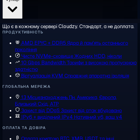
Що є в кожному сервері Cloudzy. Стандарт, а не доплата.
ПРОДУКТИВНІСТЬ
AMD EPYC + DDR5
Ядра й пам'ять останнього
покоління
Чисте NVMe-сховище
Жодних HDD, ніколи
10 Gbps Bandwidth
Тарифи з високою пропускною
здатністю
Віртуалізація KVM
Справжня апаратна ізоляція
ГЛОБАЛЬНА МЕРЕЖА
13 Місцезнаходжень
Пн. Америка, Європа,
Близький Схід, АТР
Захист від DDoS
Захист від атак вбудовано
IPv6 + виділений IPv4
Нативний v6, ваш v4
ОПЛАТА ТА ДОВІРА
Оплата криптою
BTC, XMR, USDT та інші