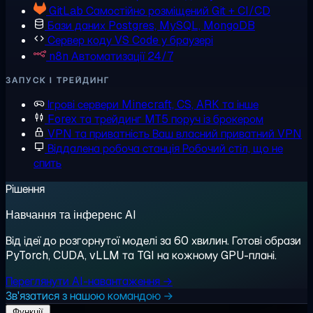
GitLab
Самостійно розміщений Git + CI/CD
Бази даних
Postgres, MySQL, MongoDB
Сервер коду
VS Code у браузері
n8n
Автоматизації 24/7
ЗАПУСК І ТРЕЙДИНГ
Ігрові сервери
Minecraft, CS, ARK та інше
Forex та трейдинг
MT5 поруч із брокером
VPN та приватність
Ваш власний приватний VPN
Віддалена робоча станція
Робочий стіл, що не
спить
Рішення
Навчання та інференс AI
Від ідеї до розгорнутої моделі за 60 хвилин. Готові образи
PyTorch, CUDA, vLLM та TGI на кожному GPU-плані.
Переглянути AI-навантаження →
Зв'язатися з нашою командою →
Функції