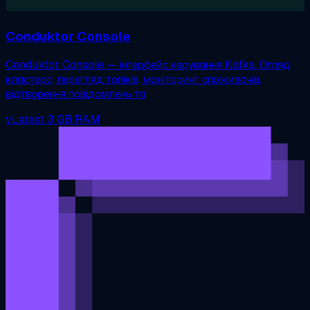
Conduktor Console
Conduktor Console — інтерфейс керування Kafka. Огляд
кластера, перегляд топіків, моніторинг споживачів,
відтворення повідомлень та
vLatest
3 GB RAM