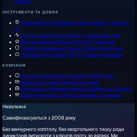
новини
ІНСТРУМЕНТИ ТА ДОВІРА
Скельний скло
Перевірте нашу мережу з вашого
IP
Статус сервісу
Доступність у реальному часі
Відгуки клієнтів
Оцінка 4,6/5 на Trustpilot
Гарантія повернення коштів
14 днів, без питань
Отримати підтримку
24/7, справжні інженери
КОМПАНІЯ
Про нас
Незалежна компанія з 2008 року
Зв'язатися з нами
Зв'яжіться з нами
Програма для бізнесу
Масштабуйтесь на Cloudzy
Освітня програма
Для досліджень та команд
Незалежні
Самофінансуються з 2008 року
Без венчурного капіталу, без квартального тиску ради
директорів витискати з клієнтів плату за egress. Ми