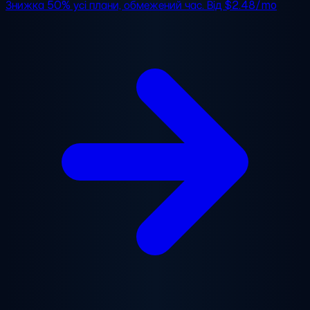
Знижка 50%
усі плани, обмежений час. Від
$2.48/mo