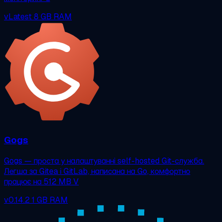
vLatest
8 GB RAM
Gogs
Gogs — проста у налаштуванні self-hosted Git-служба.
Легша за Gitea і GitLab, написана на Go, комфортно
працює на 512 MB V
v0.14.2
1 GB RAM