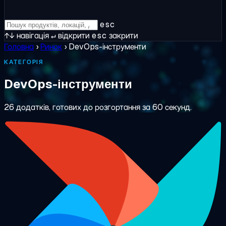
esc
↑↓
навігація
↵
відкрити
esc
закрити
Головна
›
Ринок
›
DevOps-інструменти
КАТЕГОРІЯ
DevOps-інструменти
26 додатків, готових до розгортання за 60 секунд.