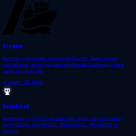
Arcane
Arcane — інтерфейс керування Docker. Оркестрація
контейнерів, перегляд реєстру образів і шаблони стеків
через зручний веб-
vLatest
1 GB RAM
Bytebase
Bytebase — CI/CD для змін SQL-схем. Міграції схем у
стилі GitOps для MySQL, PostgreSQL, MongoDB та
Snowfl