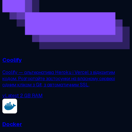
Coolify
Coolify — альтернатива Heroku і Vercel з відкритим
кодом. Розгортайте застосунки на власному сервері
одним кліком з Git, з автоматичним SSL,
vLatest
2 GB RAM
Docker