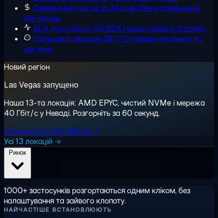
Повернення коштів за 14 днів
Повне повернення,
без питань
SLA доступності 99,95%
Наша гарантія аптайму
Підтримка людьми 24/7
Справжні інженери, за
хвилини
Новий регіон
Las Vegas запущено
Наша 13-та локація: AMD EPYC, чистий NVMe і мережа
40 Гбіт/с у Неваді. Розгорніть за 60 секунд.
Розгорнути в Лас-Вегасі →
Усі 13 локацій →
Ринок
1000+ застосунків розгортаються одним кліком, без
налаштування та зайвого клопоту.
НАЙЧАСТІШЕ ВСТАНОВЛЮЮТЬ