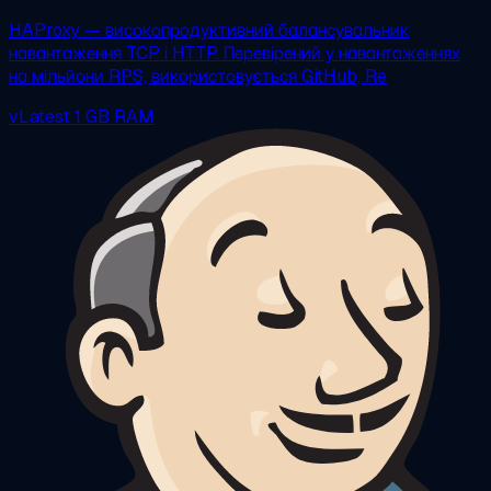
HAProxy — високопродуктивний балансувальник
навантаження TCP і HTTP. Перевірений у навантаженнях
на мільйони RPS, використовується GitHub, Re
vLatest
1 GB RAM