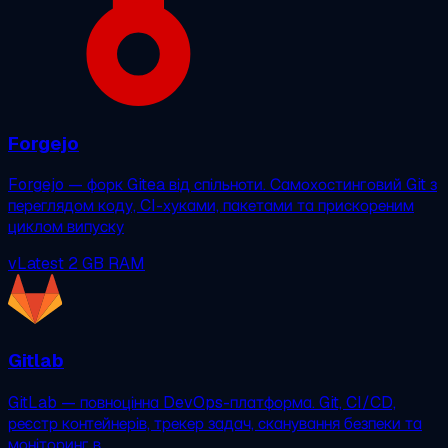
Forgejo
Forgejo — форк Gitea від спільноти. Самохостинговий Git з
переглядом коду, CI-хуками, пакетами та прискореним
циклом випуску
vLatest
2 GB RAM
Gitlab
GitLab — повноцінна DevOps-платформа. Git, CI/CD,
реєстр контейнерів, трекер задач, сканування безпеки та
моніторинг в