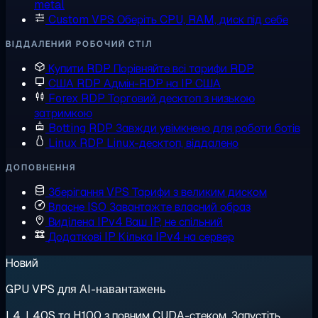
metal
Custom VPS
Оберіть CPU, RAM, диск під себе
ВІДДАЛЕНИЙ РОБОЧИЙ СТІЛ
Купити RDP
Порівняйте всі тарифи RDP
США RDP
Адмін-RDP на IP США
Forex RDP
Торговий десктоп з низькою
затримкою
Botting RDP
Завжди увімкнено для роботи ботів
Linux RDP
Linux-десктоп, віддалено
ДОПОВНЕННЯ
Зберігання VPS
Тарифи з великим диском
Власне ISO
Завантажте власний образ
Виділена IPv4
Ваш IP, не спільний
Додаткові IP
Кілька IPv4 на сервер
Новий
GPU VPS для AI-навантажень
L4, L40S та H100 з повним CUDA-стеком. Запустіть,