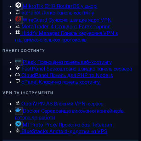
MikroTik CHR
RouterOS у хмарі
aaPanel
Легка панель хостингу
WireGuard
Сучасне, швидке ядро VPN
MetaTrader 4
Стандарт Forex-торгівлі
Hiddify Manager
Панель керування VPN з
підтримкою кількох протоколів
ПАНЕЛІ ХОСТИНГУ
Plesk
Повноцінна панель веб-хостингу
FastPanel
Безкоштовна швидка панель сервера
CloudPanel
Панель для PHP та Node.js
cPanel
Класична панель хостингу
VPN ТА ІНСТРУМЕНТИ
OpenVPN AS
Власний VPN-сервер
Docker
Середовище виконання контейнерів,
готове до роботи
MTProto Proxy
Проксі на базі Telegram
BlueStacks
Android-додатки на VPS