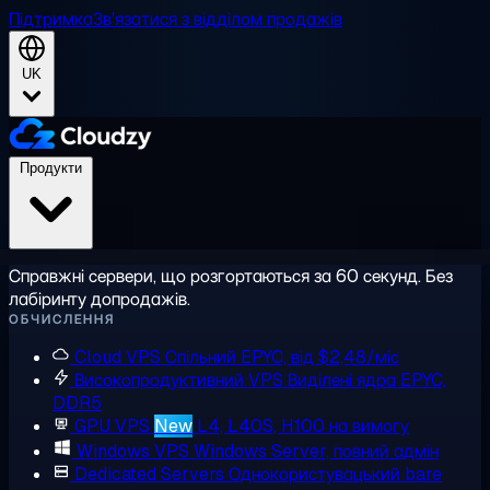
Підтримка
Зв'язатися з відділом продажів
UK
Продукти
Справжні сервери, що розгортаються за 60 секунд. Без
лабіринту допродажів.
ОБЧИСЛЕННЯ
Cloud VPS
Спільний EPYC, від $2,48/міс
Високопродуктивний VPS
Виділені ядра EPYC,
DDR5
GPU VPS
New
L4, L40S, H100 на вимогу
Windows VPS
Windows Server, повний адмін
Dedicated Servers
Однокористувацький bare