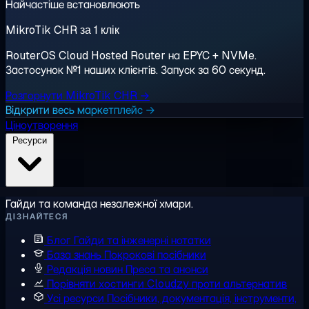
Найчастіше встановлюють
MikroTik CHR за 1 клік
RouterOS Cloud Hosted Router на EPYC + NVMe.
Застосунок №1 наших клієнтів. Запуск за 60 секунд.
Розгорнути MikroTik CHR →
Відкрити весь маркетплейс →
Ціноутворення
Ресурси
Гайди та команда незалежної хмари.
ДІЗНАЙТЕСЯ
Блог
Гайди та інженерні нотатки
База знань
Покрокові посібники
Редакція новин
Преса та анонси
Порівняти хостинги
Cloudzy проти альтернатив
Усі ресурси
Посібники, документація, інструменти,