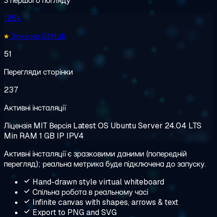
З першого погляду
126k
Зірки на GitHub
51
Перегляди сторінки
237
Активні інсталяції
Ліцензія
MIT
Версія
Latest
OS
Ubuntu Server 24.04 LTS
Min RAM
1 GB
IP
IPV4
Активні інсталяції є зразковими даними (попередній
перегляд); реальна метрика буде підключена до запуску.
Hand-drawn style virtual whiteboard
Спільна робота в реальному часі
Infinite canvas with shapes, arrows & text
Export to PNG and SVG