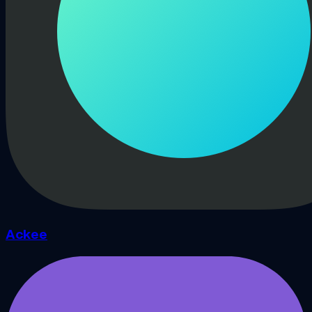
Ackee