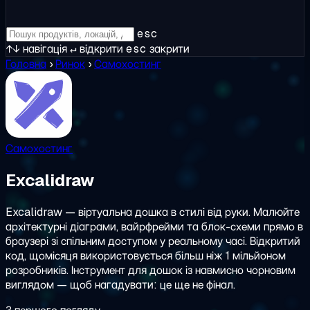
esc
↑↓
навігація
↵
відкрити
esc
закрити
Головна
›
Ринок
›
Самохостинг
Самохостинг
Excalidraw
Excalidraw — віртуальна дошка в стилі від руки. Малюйте
архітектурні діаграми, вайрфрейми та блок-схеми прямо в
браузері зі спільним доступом у реальному часі. Відкритий
код, щомісяця використовується більш ніж 1 мільйоном
розробників. Інструмент для дошок із навмисно чорновим
виглядом — щоб нагадувати: це ще не фінал.