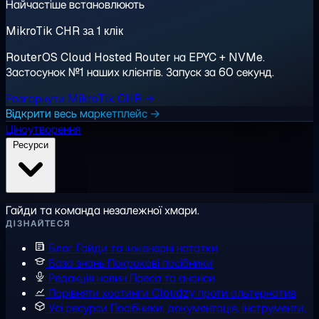
Найчастіше встановлюють
MikroTik CHR за 1 клік
RouterOS Cloud Hosted Router на EPYC + NVMe.
Застосунок №1 наших клієнтів. Запуск за 60 секунд.
Розгорнути MikroTik CHR →
Відкрити весь маркетплейс →
Ціноутворення
Ресурси
Гайди та команда незалежної хмари.
ДІЗНАЙТЕСЯ
Блог
Гайди та інженерні нотатки
База знань
Покрокові посібники
Редакція новин
Преса та анонси
Порівняти хостинги
Cloudzy проти альтернатив
Усі ресурси
Посібники, документація, інструменти,