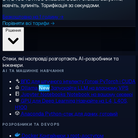
навчіть, зупиніть. Тарифікація за секундами.
Безкоштовно на 1 годину →
Порівняти всі тарифи →
Рішення
Стеки, які насправді розгортають AI-розробники та
інженери.
AI ТА МАШИННЕ НАВЧАННЯ
ВПС для штучного інтелекту
Готові PyTorch і CUDA
Ollama
New
Запускайте LLM на власному VPS
Jupyter Notebooks
Notebook на вашому сервері
GPU для Deep Learning
Навчайте на L4, L40S,
H100
Anaconda
Python-стек для даних, готовий
РОЗРОБНИКИ ТА DEVOPS
Docker
Контейнери з root-доступом