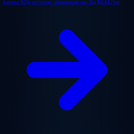
Знижка 50%
усі плани, обмежений час. Від
$2.48/mo