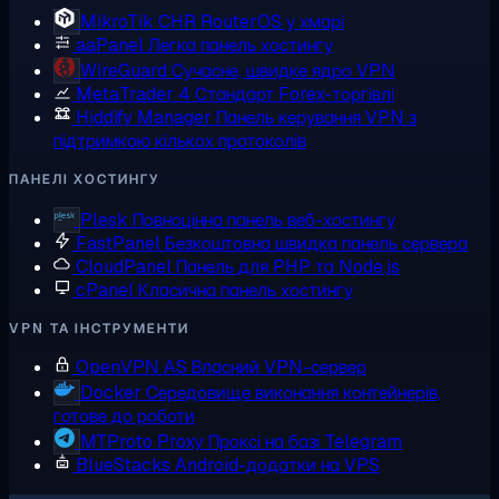
MikroTik CHR
RouterOS у хмарі
aaPanel
Легка панель хостингу
WireGuard
Сучасне, швидке ядро VPN
MetaTrader 4
Стандарт Forex-торгівлі
Hiddify Manager
Панель керування VPN з
підтримкою кількох протоколів
ПАНЕЛІ ХОСТИНГУ
Plesk
Повноцінна панель веб-хостингу
FastPanel
Безкоштовна швидка панель сервера
CloudPanel
Панель для PHP та Node.js
cPanel
Класична панель хостингу
VPN ТА ІНСТРУМЕНТИ
OpenVPN AS
Власний VPN-сервер
Docker
Середовище виконання контейнерів,
готове до роботи
MTProto Proxy
Проксі на базі Telegram
BlueStacks
Android-додатки на VPS