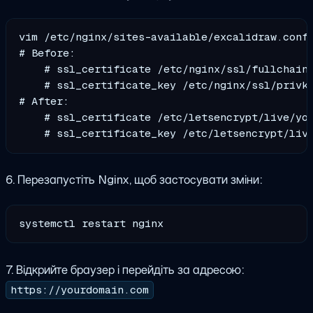
vim /etc/nginx/sites-available/excalidraw.conf

# Before:

    # ssl_certificate /etc/nginx/ssl/fullchain.
    # ssl_certificate_key /etc/nginx/ssl/privke
# After:

    # ssl_certificate /etc/letsencrypt/live/you
6. Перезапустіть Nginx, щоб застосувати зміни:
7. Відкрийте браузер і перейдіть за адресою:
https://yourdomain.com