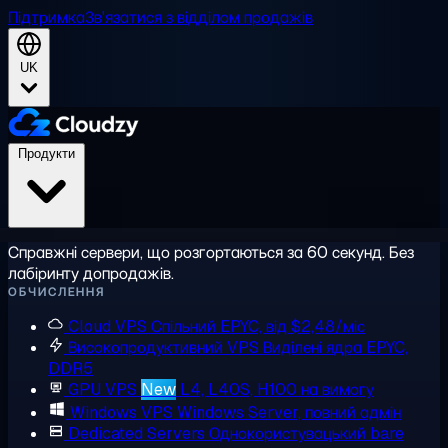
Підтримка
Зв'язатися з відділом продажів
UK
Продукти
Справжні сервери, що розгортаються за 60 секунд. Без
лабіринту допродажів.
ОБЧИСЛЕННЯ
Cloud VPS
Спільний EPYC, від $2,48/міс
Високопродуктивний VPS
Виділені ядра EPYC,
DDR5
GPU VPS
New
L4, L40S, H100 на вимогу
Windows VPS
Windows Server, повний адмін
Dedicated Servers
Однокористувацький bare