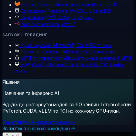
GitLab
Самостійно розміщений Git + CI/CD
Бази даних
Postgres, MySQL, MongoDB
Сервер коду
VS Code у браузері
n8n
Автоматизації 24/7
ЗАПУСК І ТРЕЙДИНГ
Ігрові сервери
Minecraft, CS, ARK та інше
Forex та трейдинг
MT5 поруч із брокером
VPN та приватність
Ваш власний приватний VPN
Віддалена робоча станція
Робочий стіл, що не
спить
Рішення
Навчання та інференс AI
Від ідеї до розгорнутої моделі за 60 хвилин. Готові образи
PyTorch, CUDA, vLLM та TGI на кожному GPU-плані.
Переглянути AI-навантаження →
Зв'язатися з нашою командою →
Функції