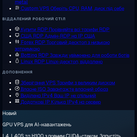
metal
Custom VPS
Оберіть CPU, RAM, диск під себе
ВІДДАЛЕНИЙ РОБОЧИЙ СТІЛ
Купити RDP
Порівняйте всі тарифи RDP
США RDP
Адмін-RDP на IP США
Forex RDP
Торговий десктоп з низькою
затримкою
Botting RDP
Завжди увімкнено для роботи ботів
Linux RDP
Linux-десктоп, віддалено
ДОПОВНЕННЯ
Зберігання VPS
Тарифи з великим диском
Власне ISO
Завантажте власний образ
Виділена IPv4
Ваш IP, не спільний
Додаткові IP
Кілька IPv4 на сервер
Новий
GPU VPS для AI-навантажень
L4, L40S та H100 з повним CUDA-стеком. Запустіть,