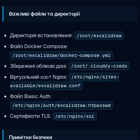
Важливі файли та директорії
Директорія встановлення:
/root/excalidraw
Файл Docker Compose:
/root/excalidraw/docker-compose.yml
Збережені облікові дані:
/root/.cloudzy-creds
Віртуальний хост Nginx:
/etc/nginx/sites-
available/excalidraw.conf
Файл Basic Auth:
/etc/nginx/auth/excalidraw.htpasswd
Сертифікати TLS:
/etc/nginx/ssl
Примітки безпеки