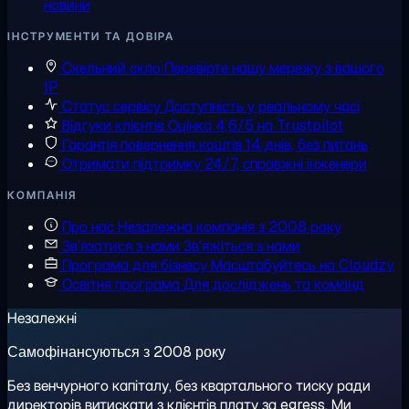
новини
ІНСТРУМЕНТИ ТА ДОВІРА
Скельний скло
Перевірте нашу мережу з вашого
IP
Статус сервісу
Доступність у реальному часі
Відгуки клієнтів
Оцінка 4,6/5 на Trustpilot
Гарантія повернення коштів
14 днів, без питань
Отримати підтримку
24/7, справжні інженери
КОМПАНІЯ
Про нас
Незалежна компанія з 2008 року
Зв'язатися з нами
Зв'яжіться з нами
Програма для бізнесу
Масштабуйтесь на Cloudzy
Освітня програма
Для досліджень та команд
Незалежні
Самофінансуються з 2008 року
Без венчурного капіталу, без квартального тиску ради
директорів витискати з клієнтів плату за egress. Ми