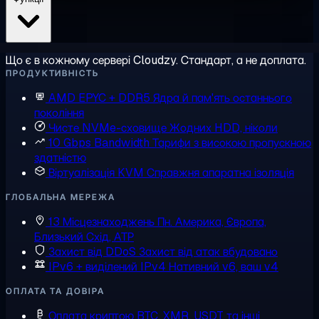
Що є в кожному сервері Cloudzy. Стандарт, а не доплата.
ПРОДУКТИВНІСТЬ
AMD EPYC + DDR5
Ядра й пам'ять останнього
покоління
Чисте NVMe-сховище
Жодних HDD, ніколи
10 Gbps Bandwidth
Тарифи з високою пропускною
здатністю
Віртуалізація KVM
Справжня апаратна ізоляція
ГЛОБАЛЬНА МЕРЕЖА
13 Місцезнаходжень
Пн. Америка, Європа,
Близький Схід, АТР
Захист від DDoS
Захист від атак вбудовано
IPv6 + виділений IPv4
Нативний v6, ваш v4
ОПЛАТА ТА ДОВІРА
Оплата криптою
BTC, XMR, USDT та інші