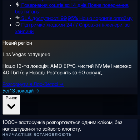
Повернення коштів за 14 днів
Повне повернення,
без питань
SLA доступності 99,95%
Наша гарантія аптайму
Підтримка людьми 24/7
Справжні інженери, за
хвилини
Новий регіон
Las Vegas запущено
Наша 13-та локація: AMD EPYC, чистий NVMe і мережа
40 Гбіт/с у Неваді. Розгорніть за 60 секунд.
Розгорнути в Лас-Вегасі →
Усі 13 локацій →
Ринок
1000+ застосунків розгортаються одним кліком, без
налаштування та зайвого клопоту.
НАЙЧАСТІШЕ ВСТАНОВЛЮЮТЬ