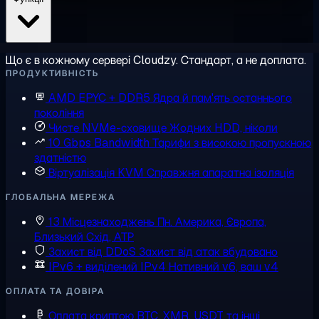
Що є в кожному сервері Cloudzy. Стандарт, а не доплата.
ПРОДУКТИВНІСТЬ
AMD EPYC + DDR5
Ядра й пам'ять останнього
покоління
Чисте NVMe-сховище
Жодних HDD, ніколи
10 Gbps Bandwidth
Тарифи з високою пропускною
здатністю
Віртуалізація KVM
Справжня апаратна ізоляція
ГЛОБАЛЬНА МЕРЕЖА
13 Місцезнаходжень
Пн. Америка, Європа,
Близький Схід, АТР
Захист від DDoS
Захист від атак вбудовано
IPv6 + виділений IPv4
Нативний v6, ваш v4
ОПЛАТА ТА ДОВІРА
Оплата криптою
BTC, XMR, USDT та інші