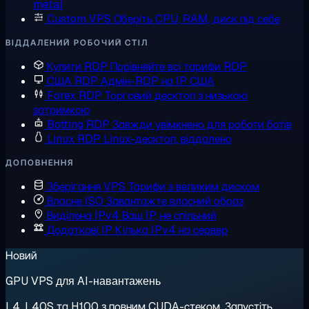
metal
Custom VPS
Оберіть CPU, RAM, диск під себе
ВІДДАЛЕНИЙ РОБОЧИЙ СТІЛ
Купити RDP
Порівняйте всі тарифи RDP
США RDP
Адмін-RDP на IP США
Forex RDP
Торговий десктоп з низькою
затримкою
Botting RDP
Завжди увімкнено для роботи ботів
Linux RDP
Linux-десктоп, віддалено
ДОПОВНЕННЯ
Зберігання VPS
Тарифи з великим диском
Власне ISO
Завантажте власний образ
Виділена IPv4
Ваш IP, не спільний
Додаткові IP
Кілька IPv4 на сервер
Новий
GPU VPS для AI-навантажень
L4, L40S та H100 з повним CUDA-стеком. Запустіть,