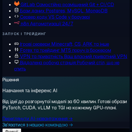
GitLab
Самостійно розміщений Git + CI/CD
Бази даних
Postgres, MySQL, MongoDB
Сервер коду
VS Code у браузері
n8n
Автоматизації 24/7
ЗАПУСК І ТРЕЙДИНГ
Ігрові сервери
Minecraft, CS, ARK та інше
Forex та трейдинг
MT5 поруч із брокером
VPN та приватність
Ваш власний приватний VPN
Віддалена робоча станція
Робочий стіл, що не
спить
Рішення
Навчання та інференс AI
Від ідеї до розгорнутої моделі за 60 хвилин. Готові образи
PyTorch, CUDA, vLLM та TGI на кожному GPU-плані.
Переглянути AI-навантаження →
Зв'язатися з нашою командою →
Функції