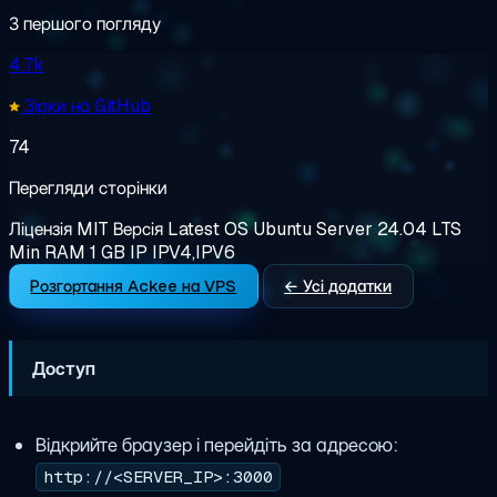
З першого погляду
4.7k
Зірки на GitHub
74
Перегляди сторінки
Ліцензія
MIT
Версія
Latest
OS
Ubuntu Server 24.04 LTS
Min RAM
1 GB
IP
IPV4,IPV6
Розгортання Ackee на VPS
← Усі додатки
Доступ
Відкрийте браузер і перейдіть за адресою:
http://<SERVER_IP>:3000