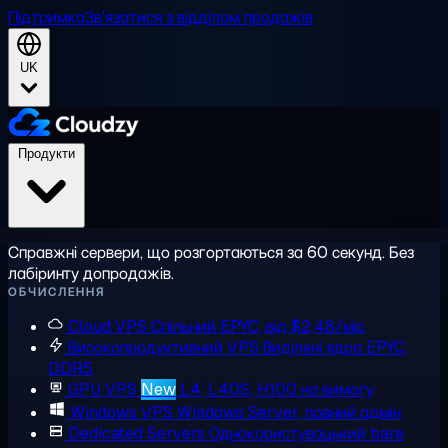
Підтримка
Зв'язатися з відділом продажів
UK
Продукти
Справжні сервери, що розгортаються за 60 секунд. Без
лабіринту допродажів.
ОБЧИСЛЕННЯ
Cloud VPS
Спільний EPYC, від $2,48/міс
Високопродуктивний VPS
Виділені ядра EPYC,
DDR5
GPU VPS
New
L4, L40S, H100 на вимогу
Windows VPS
Windows Server, повний адмін
Dedicated Servers
Однокористувацький bare