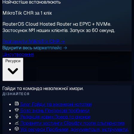
Найчастіше встановлюють
MikroTik CHR за 1 клік
RouterOS Cloud Hosted Router на EPYC + NVMe.
Застосунок №1 наших клієнтів. Запуск за 60 секунд.
Розгорнути MikroTik CHR →
Відкрити весь маркетплейс →
Ціноутворення
Ресурси
Гайди та команда незалежної хмари.
ДІЗНАЙТЕСЯ
Блог
Гайди та інженерні нотатки
База знань
Покрокові посібники
Редакція новин
Преса та анонси
Порівняти хостинги
Cloudzy проти альтернатив
Усі ресурси
Посібники, документація, інструменти,