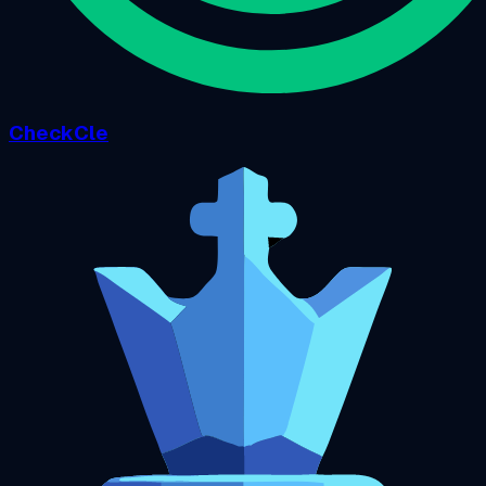
CheckCle