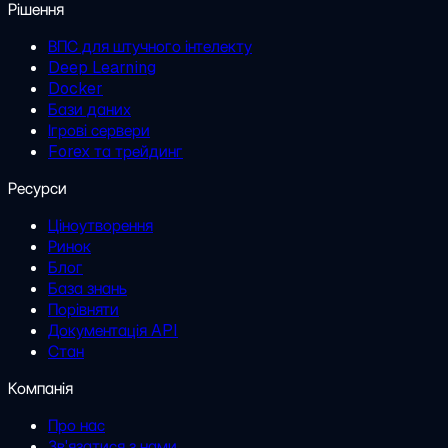
Рішення
ВПС для штучного інтелекту
Deep Learning
Docker
Бази даних
Ігрові сервери
Forex та трейдинг
Ресурси
Ціноутворення
Ринок
Блог
База знань
Порівняти
Документація API
Стан
Компанія
Про нас
Зв'язатися з нами