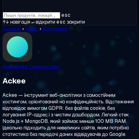
esc
↑↓
навігація
↵
відкрити
esc
закрити
Головна
›
Ринок
›
Моніторинг
Моніторинг
Самохостинг
Ackee
Ackee — інструмент веб-аналітики з самостійним
хостингом, орієнтований на конфіденційність. Відстеження
відповідає вимогам GDPR: без файлів cookie, без
логування IP-адрес і з чистим дашбордом. Легкий стек
Node.js + MongoDB, який займає менше 100 MB RAM.
Ідеально підходить для невеликих сайтів, яким потрібна
статистика без передачі даних відвідувачів до Google.