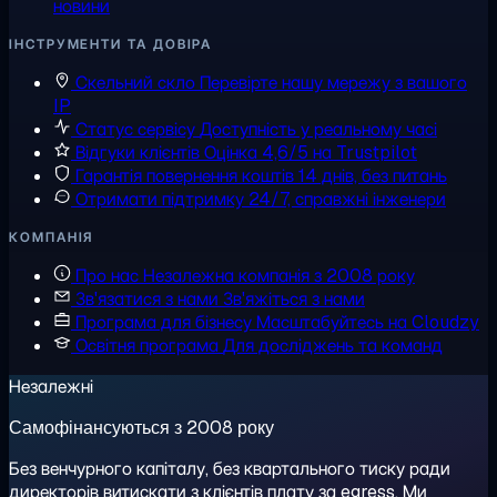
новини
ІНСТРУМЕНТИ ТА ДОВІРА
Скельний скло
Перевірте нашу мережу з вашого
IP
Статус сервісу
Доступність у реальному часі
Відгуки клієнтів
Оцінка 4,6/5 на Trustpilot
Гарантія повернення коштів
14 днів, без питань
Отримати підтримку
24/7, справжні інженери
КОМПАНІЯ
Про нас
Незалежна компанія з 2008 року
Зв'язатися з нами
Зв'яжіться з нами
Програма для бізнесу
Масштабуйтесь на Cloudzy
Освітня програма
Для досліджень та команд
Незалежні
Самофінансуються з 2008 року
Без венчурного капіталу, без квартального тиску ради
директорів витискати з клієнтів плату за egress. Ми