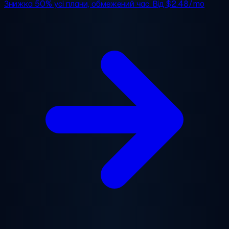
Знижка 50%
усі плани, обмежений час. Від
$2.48/mo