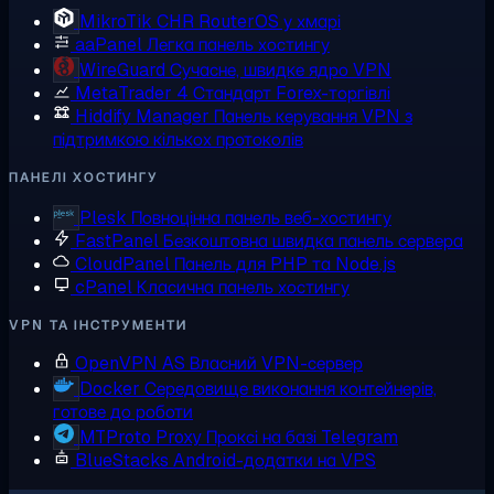
MikroTik CHR
RouterOS у хмарі
aaPanel
Легка панель хостингу
WireGuard
Сучасне, швидке ядро VPN
MetaTrader 4
Стандарт Forex-торгівлі
Hiddify Manager
Панель керування VPN з
підтримкою кількох протоколів
ПАНЕЛІ ХОСТИНГУ
Plesk
Повноцінна панель веб-хостингу
FastPanel
Безкоштовна швидка панель сервера
CloudPanel
Панель для PHP та Node.js
cPanel
Класична панель хостингу
VPN ТА ІНСТРУМЕНТИ
OpenVPN AS
Власний VPN-сервер
Docker
Середовище виконання контейнерів,
готове до роботи
MTProto Proxy
Проксі на базі Telegram
BlueStacks
Android-додатки на VPS