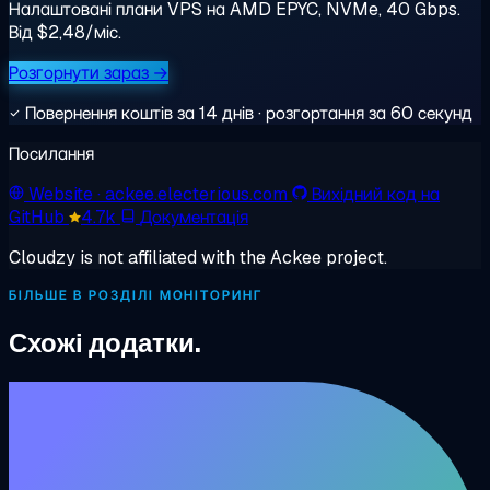
Налаштовані плани VPS на AMD EPYC, NVMe, 40 Gbps.
Від $2,48/міс.
Розгорнути зараз →
Повернення коштів за 14 днів · розгортання за 60 секунд
Посилання
Website
· ackee.electerious.com
Вихідний код на
GitHub
4.7k
Документація
Cloudzy is not affiliated with the Ackee project.
БІЛЬШЕ В РОЗДІЛІ МОНІТОРИНГ
Схожі додатки.