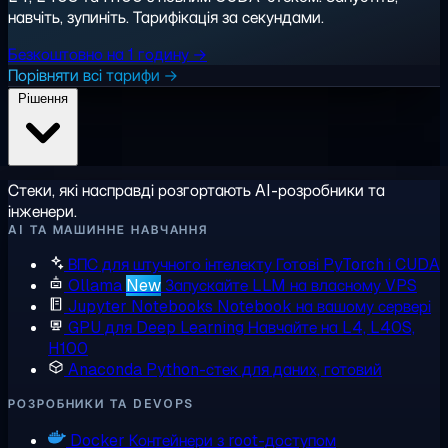
навчіть, зупиніть. Тарифікація за секундами.
Безкоштовно на 1 годину →
Порівняти всі тарифи →
Рішення
Стеки, які насправді розгортають AI-розробники та
інженери.
AI ТА МАШИННЕ НАВЧАННЯ
ВПС для штучного інтелекту
Готові PyTorch і CUDA
Ollama
New
Запускайте LLM на власному VPS
Jupyter Notebooks
Notebook на вашому сервері
GPU для Deep Learning
Навчайте на L4, L40S,
H100
Anaconda
Python-стек для даних, готовий
РОЗРОБНИКИ ТА DEVOPS
Docker
Контейнери з root-доступом