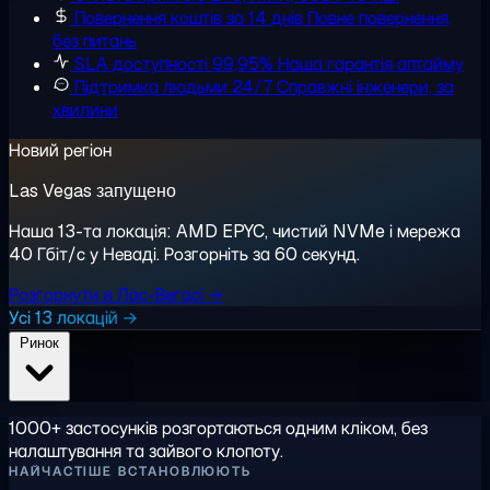
Повернення коштів за 14 днів
Повне повернення,
без питань
SLA доступності 99,95%
Наша гарантія аптайму
Підтримка людьми 24/7
Справжні інженери, за
хвилини
Новий регіон
Las Vegas запущено
Наша 13-та локація: AMD EPYC, чистий NVMe і мережа
40 Гбіт/с у Неваді. Розгорніть за 60 секунд.
Розгорнути в Лас-Вегасі →
Усі 13 локацій →
Ринок
1000+ застосунків розгортаються одним кліком, без
налаштування та зайвого клопоту.
НАЙЧАСТІШЕ ВСТАНОВЛЮЮТЬ