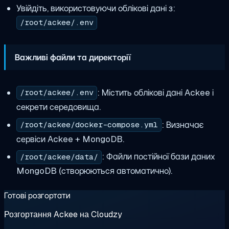
Увійдіть, використовуючи облікові дані з:
/root/ackee/.env
Важливі файли та директорії
: Містить облікові дані Ackee і
/root/ackee/.env
секрети середовища.
: Визначає
/root/ackee/docker-compose.yml
сервіси Ackee + MongoDB.
: Файли постійної бази даних
/root/ackee/data/
MongoDB (створюються автоматично).
Готові розгортати
Розгортання Ackee на Cloudzy