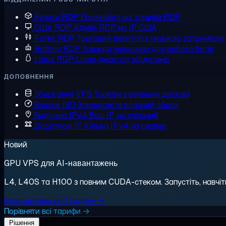
Купити RDP
Порівняйте всі тарифи RDP
США RDP
Адмін-RDP на IP США
Forex RDP
Торговий десктоп з низькою затримкою
Botting RDP
Завжди увімкнено для роботи ботів
Linux RDP
Linux-десктоп, віддалено
ДОПОВНЕННЯ
Зберігання VPS
Тарифи з великим диском
Власне ISO
Завантажте власний образ
Виділена IPv4
Ваш IP, не спільний
Додаткові IP
Кілька IPv4 на сервер
Новий
GPU VPS для AI-навантажень
L4, L40S та H100 з повним CUDA-стеком. Запустіть, навчіть,
Безкоштовно на 1 годину →
Порівняти всі тарифи →
Рішення