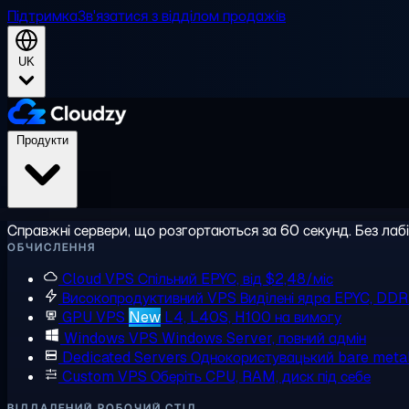
Підтримка
Зв'язатися з відділом продажів
UK
Продукти
Справжні сервери, що розгортаються за 60 секунд. Без лаб
ОБЧИСЛЕННЯ
Cloud VPS
Спільний EPYC, від $2,48/міс
Високопродуктивний VPS
Виділені ядра EPYC, DD
GPU VPS
New
L4, L40S, H100 на вимогу
Windows VPS
Windows Server, повний адмін
Dedicated Servers
Однокористувацький bare meta
Custom VPS
Оберіть CPU, RAM, диск під себе
ВІДДАЛЕНИЙ РОБОЧИЙ СТІЛ