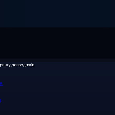
іринту допродажів.
R5
l