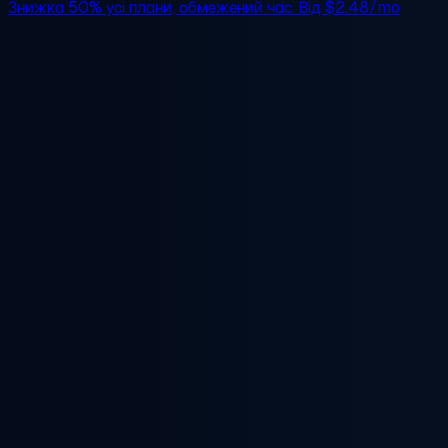
Знижка 50%
усі плани, обмежений час. Від
$2.48/mo