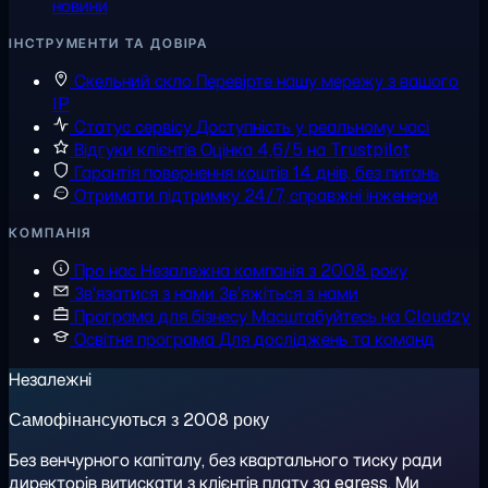
новини
ІНСТРУМЕНТИ ТА ДОВІРА
Скельний скло
Перевірте нашу мережу з вашого
IP
Статус сервісу
Доступність у реальному часі
Відгуки клієнтів
Оцінка 4,6/5 на Trustpilot
Гарантія повернення коштів
14 днів, без питань
Отримати підтримку
24/7, справжні інженери
КОМПАНІЯ
Про нас
Незалежна компанія з 2008 року
Зв'язатися з нами
Зв'яжіться з нами
Програма для бізнесу
Масштабуйтесь на Cloudzy
Освітня програма
Для досліджень та команд
Незалежні
Самофінансуються з 2008 року
Без венчурного капіталу, без квартального тиску ради
директорів витискати з клієнтів плату за egress. Ми