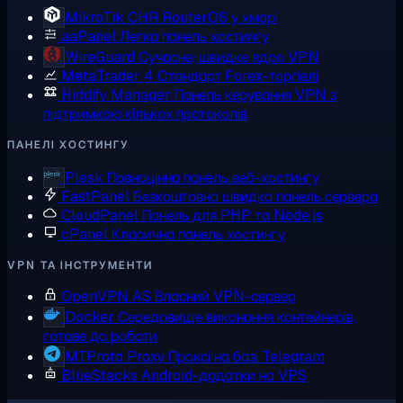
MikroTik CHR
RouterOS у хмарі
aaPanel
Легка панель хостингу
WireGuard
Сучасне, швидке ядро VPN
MetaTrader 4
Стандарт Forex-торгівлі
Hiddify Manager
Панель керування VPN з
підтримкою кількох протоколів
ПАНЕЛІ ХОСТИНГУ
Plesk
Повноцінна панель веб-хостингу
FastPanel
Безкоштовна швидка панель сервера
CloudPanel
Панель для PHP та Node.js
cPanel
Класична панель хостингу
VPN ТА ІНСТРУМЕНТИ
OpenVPN AS
Власний VPN-сервер
Docker
Середовище виконання контейнерів,
готове до роботи
MTProto Proxy
Проксі на базі Telegram
BlueStacks
Android-додатки на VPS