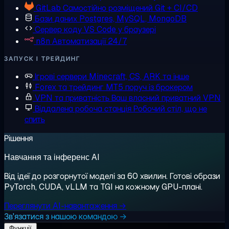
GitLab
Самостійно розміщений Git + CI/CD
Бази даних
Postgres, MySQL, MongoDB
Сервер коду
VS Code у браузері
n8n
Автоматизації 24/7
ЗАПУСК І ТРЕЙДИНГ
Ігрові сервери
Minecraft, CS, ARK та інше
Forex та трейдинг
MT5 поруч із брокером
VPN та приватність
Ваш власний приватний VPN
Віддалена робоча станція
Робочий стіл, що не
спить
Рішення
Навчання та інференс AI
Від ідеї до розгорнутої моделі за 60 хвилин. Готові образи
PyTorch, CUDA, vLLM та TGI на кожному GPU-плані.
Переглянути AI-навантаження →
Зв'язатися з нашою командою →
Функції