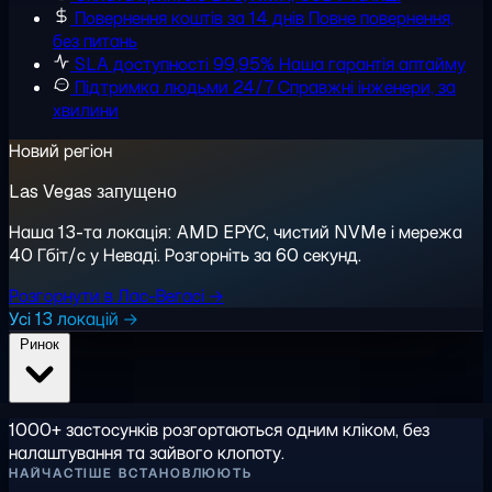
Повернення коштів за 14 днів
Повне повернення,
без питань
SLA доступності 99,95%
Наша гарантія аптайму
Підтримка людьми 24/7
Справжні інженери, за
хвилини
Новий регіон
Las Vegas запущено
Наша 13-та локація: AMD EPYC, чистий NVMe і мережа
40 Гбіт/с у Неваді. Розгорніть за 60 секунд.
Розгорнути в Лас-Вегасі →
Усі 13 локацій →
Ринок
1000+ застосунків розгортаються одним кліком, без
налаштування та зайвого клопоту.
НАЙЧАСТІШЕ ВСТАНОВЛЮЮТЬ