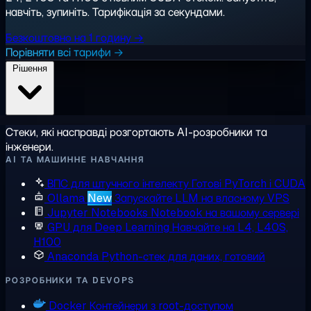
навчіть, зупиніть. Тарифікація за секундами.
Безкоштовно на 1 годину →
Порівняти всі тарифи →
Рішення
Стеки, які насправді розгортають AI-розробники та
інженери.
AI ТА МАШИННЕ НАВЧАННЯ
ВПС для штучного інтелекту
Готові PyTorch і CUDA
Ollama
New
Запускайте LLM на власному VPS
Jupyter Notebooks
Notebook на вашому сервері
GPU для Deep Learning
Навчайте на L4, L40S,
H100
Anaconda
Python-стек для даних, готовий
РОЗРОБНИКИ ТА DEVOPS
Docker
Контейнери з root-доступом