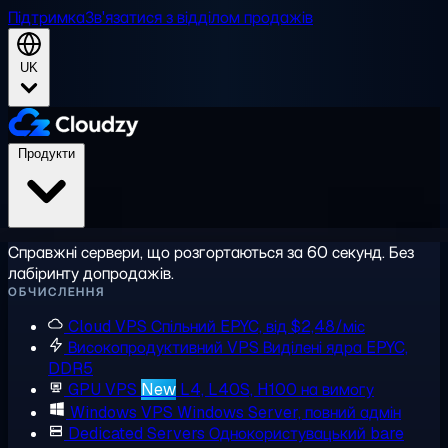
Підтримка
Зв'язатися з відділом продажів
UK
Продукти
Справжні сервери, що розгортаються за 60 секунд. Без
лабіринту допродажів.
ОБЧИСЛЕННЯ
Cloud VPS
Спільний EPYC, від $2,48/міс
Високопродуктивний VPS
Виділені ядра EPYC,
DDR5
GPU VPS
New
L4, L40S, H100 на вимогу
Windows VPS
Windows Server, повний адмін
Dedicated Servers
Однокористувацький bare