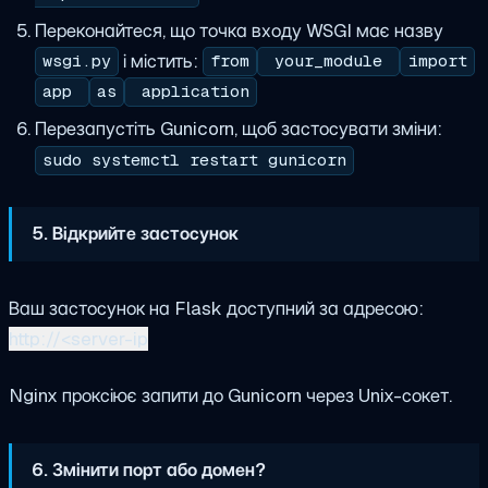
Переконайтеся, що точка входу WSGI має назву
і містить:
wsgi.py
from
your_module
import
app
as
application
Перезапустіть Gunicorn, щоб застосувати зміни:
sudo systemctl restart gunicorn
5. Відкрийте застосунок
Ваш застосунок на Flask доступний за адресою:
http://<server-ip
Nginx проксіює запити до Gunicorn через Unix-сокет.
6. Змінити порт або домен?