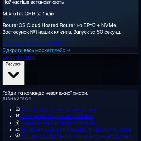
Найчастіше встановлюють
MikroTik CHR за 1 клік
RouterOS Cloud Hosted Router на EPYC + NVMe.
Застосунок №1 наших клієнтів. Запуск за 60 секунд.
Розгорнути MikroTik CHR →
Відкрити весь маркетплейс →
Ціноутворення
Ресурси
Гайди та команда незалежної хмари.
ДІЗНАЙТЕСЯ
Блог
Гайди та інженерні нотатки
База знань
Покрокові посібники
Редакція новин
Преса та анонси
Порівняти хостинги
Cloudzy проти альтернатив
Усі ресурси
Посібники, документація, інструменти,