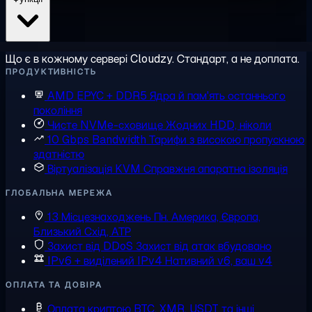
Що є в кожному сервері Cloudzy. Стандарт, а не доплата.
ПРОДУКТИВНІСТЬ
AMD EPYC + DDR5
Ядра й пам'ять останнього
покоління
Чисте NVMe-сховище
Жодних HDD, ніколи
10 Gbps Bandwidth
Тарифи з високою пропускною
здатністю
Віртуалізація KVM
Справжня апаратна ізоляція
ГЛОБАЛЬНА МЕРЕЖА
13 Місцезнаходжень
Пн. Америка, Європа,
Близький Схід, АТР
Захист від DDoS
Захист від атак вбудовано
IPv6 + виділений IPv4
Нативний v6, ваш v4
ОПЛАТА ТА ДОВІРА
Оплата криптою
BTC, XMR, USDT та інші