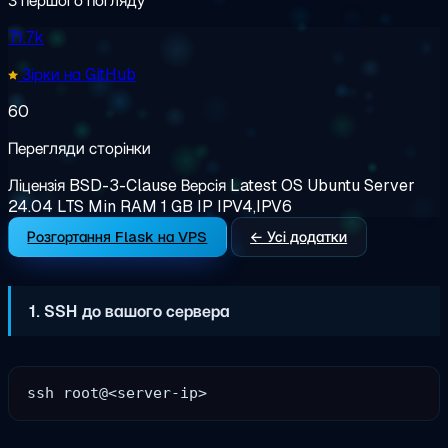
З першого погляду
71.7k
Зірки на GitHub
60
Перегляди сторінки
Ліцензія
BSD-3-Clause
Версія
Latest
OS
Ubuntu Server
24.04 LTS
Min RAM
1 GB
IP
IPV4,IPV6
Розгортання Flask на VPS
← Усі додатки
1. SSH до вашого сервера