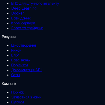
ВПС для штучного інтелекту
Deep Learning
Docker
Бази даних
Ігрові сервери
Forex та трейдинг
Ресурси
Ціноутворення
Ринок
Блог
База знань
Порівняти
Документація API
Стан
Компанія
Про нас
Зв'язатися з нами
Відгуки