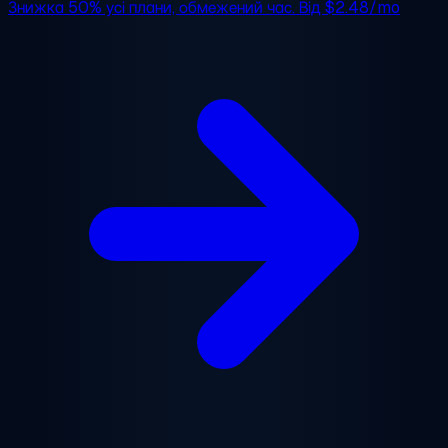
Знижка 50%
усі плани, обмежений час. Від
$2.48/mo