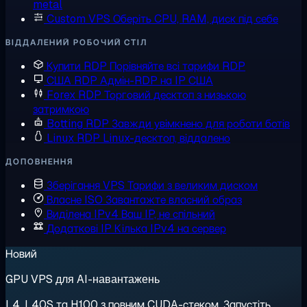
metal
Custom VPS
Оберіть CPU, RAM, диск під себе
ВІДДАЛЕНИЙ РОБОЧИЙ СТІЛ
Купити RDP
Порівняйте всі тарифи RDP
США RDP
Адмін-RDP на IP США
Forex RDP
Торговий десктоп з низькою
затримкою
Botting RDP
Завжди увімкнено для роботи ботів
Linux RDP
Linux-десктоп, віддалено
ДОПОВНЕННЯ
Зберігання VPS
Тарифи з великим диском
Власне ISO
Завантажте власний образ
Виділена IPv4
Ваш IP, не спільний
Додаткові IP
Кілька IPv4 на сервер
Новий
GPU VPS для AI-навантажень
L4, L40S та H100 з повним CUDA-стеком. Запустіть,