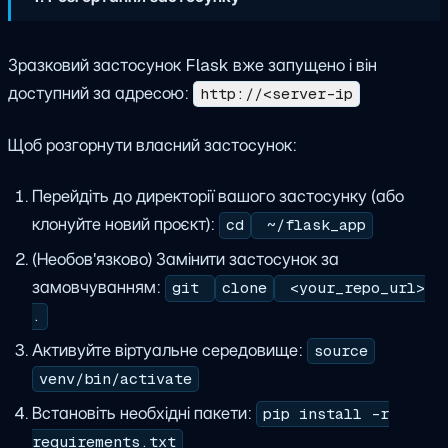
Зразковий застосунок Flask вже запущено і він
доступний за адресою:
http://<server-ip
Щоб розгорнути власний застосунок:
Перейдіть до директорії вашого застосунку (або
клонуйте новий проєкт):
cd
~/flask_app
(Необов'язково) Замінити застосунок за
замовчуванням:
git
clone
<your_repo_url>
.
Активуйте віртуальне середовище:
source
venv/bin/activate
Встановіть необхідні пакети:
pip install -r
requirements.txt