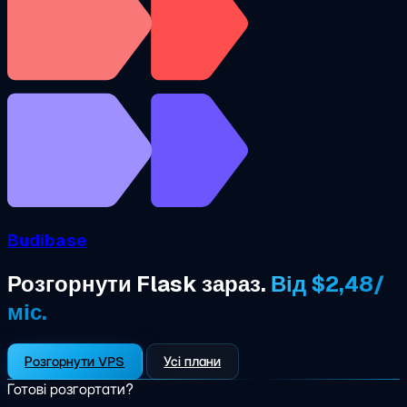
Budibase
Розгорнути Flask зараз.
Від $2,48/
міс.
Розгорнути VPS
Усі плани
Готові розгортати?