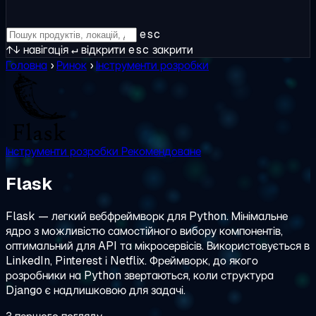
esc
↑↓
навігація
↵
відкрити
esc
закрити
Головна
›
Ринок
›
Інструменти розробки
Інструменти розробки
Рекомендоване
Flask
Flask — легкий вебфреймворк для Python. Мінімальне
ядро з можливістю самостійного вибору компонентів,
оптимальний для API та мікросервісів. Використовується в
LinkedIn, Pinterest і Netflix. Фреймворк, до якого
розробники на Python звертаються, коли структура
Django є надлишковою для задачі.