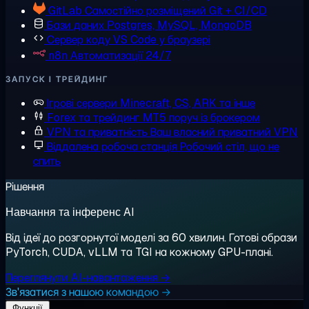
GitLab
Самостійно розміщений Git + CI/CD
Бази даних
Postgres, MySQL, MongoDB
Сервер коду
VS Code у браузері
n8n
Автоматизації 24/7
ЗАПУСК І ТРЕЙДИНГ
Ігрові сервери
Minecraft, CS, ARK та інше
Forex та трейдинг
MT5 поруч із брокером
VPN та приватність
Ваш власний приватний VPN
Віддалена робоча станція
Робочий стіл, що не
спить
Рішення
Навчання та інференс AI
Від ідеї до розгорнутої моделі за 60 хвилин. Готові образи
PyTorch, CUDA, vLLM та TGI на кожному GPU-плані.
Переглянути AI-навантаження →
Зв'язатися з нашою командою →
Функції