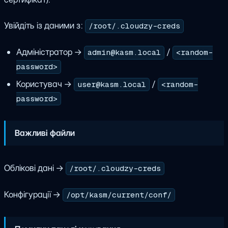
Увійдіть із даними з:
/root/.cloudzy-creds
Адміністратор →
/
admin@kasm.local
<random-
password>
Користувач →
/
user@kasm.local
<random-
password>
Важливі файли
Облікові дані →
/root/.cloudzy-creds
Конфігурації →
/opt/kasm/current/conf/