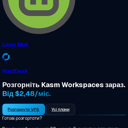
Linux Mint
RustDesk
Розгорніть Kasm Workspaces зараз.
Від $2,48/міс.
Розгорнути VPS
Усі плани
Готові розгортати?