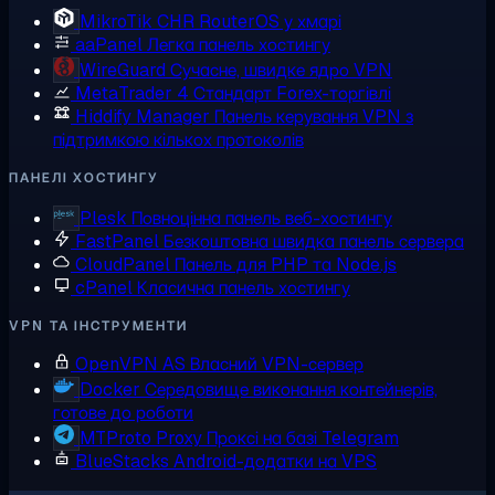
MikroTik CHR
RouterOS у хмарі
aaPanel
Легка панель хостингу
WireGuard
Сучасне, швидке ядро VPN
MetaTrader 4
Стандарт Forex-торгівлі
Hiddify Manager
Панель керування VPN з
підтримкою кількох протоколів
ПАНЕЛІ ХОСТИНГУ
Plesk
Повноцінна панель веб-хостингу
FastPanel
Безкоштовна швидка панель сервера
CloudPanel
Панель для PHP та Node.js
cPanel
Класична панель хостингу
VPN ТА ІНСТРУМЕНТИ
OpenVPN AS
Власний VPN-сервер
Docker
Середовище виконання контейнерів,
готове до роботи
MTProto Proxy
Проксі на базі Telegram
BlueStacks
Android-додатки на VPS