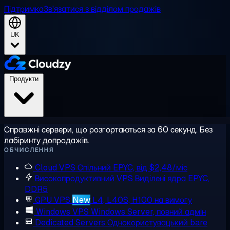
Підтримка
Зв'язатися з відділом продажів
UK
Продукти
Справжні сервери, що розгортаються за 60 секунд. Без
лабіринту допродажів.
ОБЧИСЛЕННЯ
Cloud VPS
Спільний EPYC, від $2,48/міс
Високопродуктивний VPS
Виділені ядра EPYC,
DDR5
GPU VPS
New
L4, L40S, H100 на вимогу
Windows VPS
Windows Server, повний адмін
Dedicated Servers
Однокористувацький bare