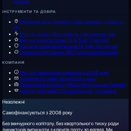
новини
ІНСТРУМЕНТИ ТА ДОВІРА
Скельний скло
Перевірте нашу мережу з вашого
IP
Статус сервісу
Доступність у реальному часі
Відгуки клієнтів
Оцінка 4,6/5 на Trustpilot
Гарантія повернення коштів
14 днів, без питань
Отримати підтримку
24/7, справжні інженери
КОМПАНІЯ
Про нас
Незалежна компанія з 2008 року
Зв'язатися з нами
Зв'яжіться з нами
Програма для бізнесу
Масштабуйтесь на Cloudzy
Освітня програма
Для досліджень та команд
Незалежні
Самофінансуються з 2008 року
Без венчурного капіталу, без квартального тиску ради
директорів витискати з клієнтів плату за egress. Ми