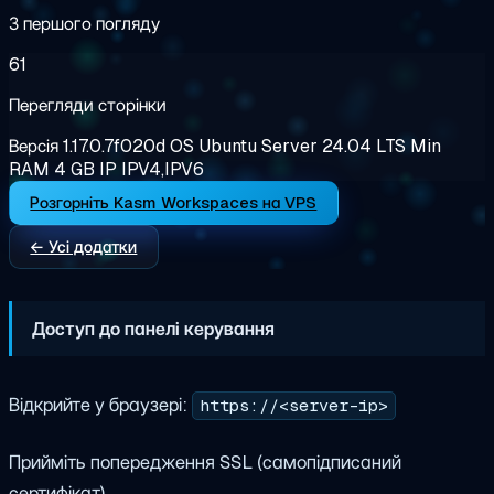
З першого погляду
61
Перегляди сторінки
Версія
1.17.0.7f020d
OS
Ubuntu Server 24.04 LTS
Min
RAM
4 GB
IP
IPV4,IPV6
Розгорніть Kasm Workspaces на VPS
← Усі додатки
Доступ до панелі керування
Відкрийте у браузері:
https://<server-ip>
Прийміть попередження SSL (самопідписаний
сертифікат).