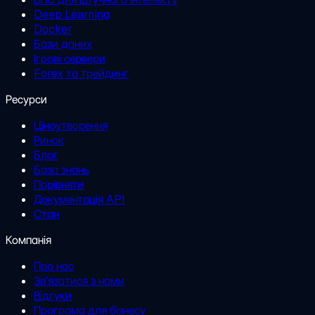
Deep Learning
Docker
Бази даних
Ігрові сервери
Forex та трейдинг
Ресурси
Ціноутворення
Ринок
Блог
База знань
Порівняти
Документація API
Стан
Компанія
Про нас
Зв'язатися з нами
Відгуки
Програма для бізнесу