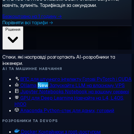
навчіть, зупиніть. Тарифікація за секундами.
Безкоштовно на 1 годину →
Порівняти всі тарифи →
Рішення
Стеки, які насправді розгортають AI-розробники та
інженери.
AI ТА МАШИННЕ НАВЧАННЯ
ВПС для штучного інтелекту
Готові PyTorch і CUDA
Ollama
New
Запускайте LLM на власному VPS
Jupyter Notebooks
Notebook на вашому сервері
GPU для Deep Learning
Навчайте на L4, L40S,
H100
Anaconda
Python-стек для даних, готовий
РОЗРОБНИКИ ТА DEVOPS
Docker
Контейнери з root-доступом