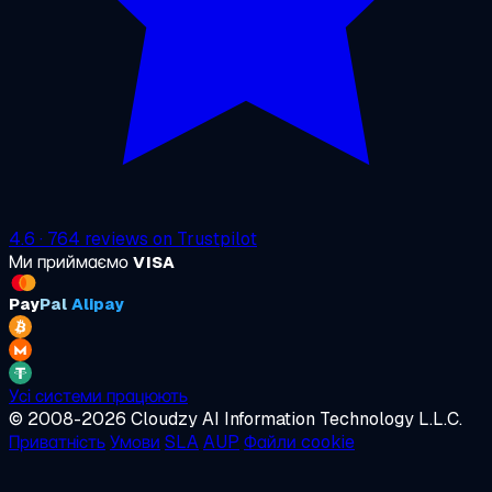
4.6
·
764
reviews on
Trustpilot
Ми приймаємо
VISA
Pay
Pal
Alipay
Усі системи працюють
© 2008-2026 Cloudzy AI Information Technology L.L.C.
Приватність
Умови
SLA
AUP
Файли cookie