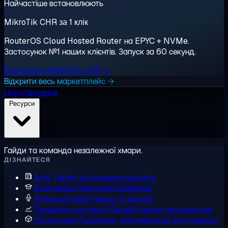
Найчастіше встановлюють
MikroTik CHR за 1 клік
RouterOS Cloud Hosted Router на EPYC + NVMe.
Застосунок №1 наших клієнтів. Запуск за 60 секунд.
Розгорнути MikroTik CHR →
Відкрити весь маркетплейс →
Ціноутворення
Ресурси
Гайди та команда незалежної хмари.
ДІЗНАЙТЕСЯ
Блог
Гайди та інженерні нотатки
База знань
Покрокові посібники
Редакція новин
Преса та анонси
Порівняти хостинги
Cloudzy проти альтернатив
Усі ресурси
Посібники, документація, інструменти,