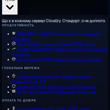
Що є в кожному сервері Cloudzy. Стандарт, а не доплата.
ПРОДУКТИВНІСТЬ
AMD EPYC + DDR5
Ядра й пам'ять останнього
покоління
Чисте NVMe-сховище
Жодних HDD, ніколи
10 Gbps Bandwidth
Тарифи з високою пропускною
здатністю
Віртуалізація KVM
Справжня апаратна ізоляція
ГЛОБАЛЬНА МЕРЕЖА
13 Місцезнаходжень
Пн. Америка, Європа,
Близький Схід, АТР
Захист від DDoS
Захист від атак вбудовано
IPv6 + виділений IPv4
Нативний v6, ваш v4
ОПЛАТА ТА ДОВІРА
Оплата криптою
BTC, XMR, USDT та інші