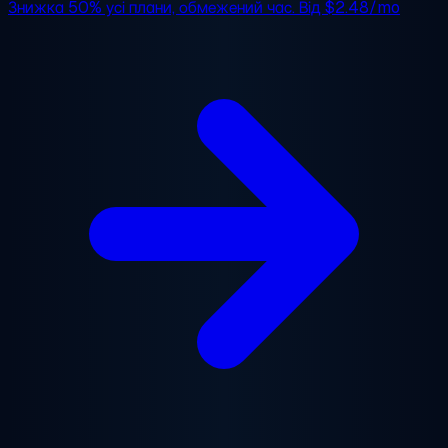
Знижка 50%
усі плани, обмежений час. Від
$2.48/mo