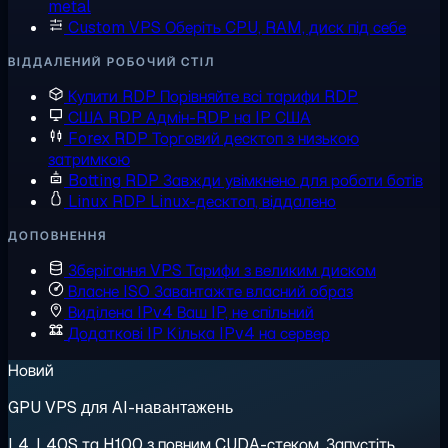
metal
Custom VPS
Оберіть CPU, RAM, диск під себе
ВІДДАЛЕНИЙ РОБОЧИЙ СТІЛ
Купити RDP
Порівняйте всі тарифи RDP
США RDP
Адмін-RDP на IP США
Forex RDP
Торговий десктоп з низькою
затримкою
Botting RDP
Завжди увімкнено для роботи ботів
Linux RDP
Linux-десктоп, віддалено
ДОПОВНЕННЯ
Зберігання VPS
Тарифи з великим диском
Власне ISO
Завантажте власний образ
Виділена IPv4
Ваш IP, не спільний
Додаткові IP
Кілька IPv4 на сервер
Новий
GPU VPS для AI-навантажень
L4, L40S та H100 з повним CUDA-стеком. Запустіть,