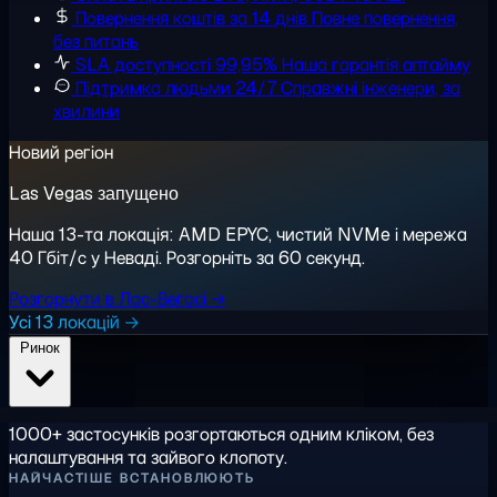
Повернення коштів за 14 днів
Повне повернення,
без питань
SLA доступності 99,95%
Наша гарантія аптайму
Підтримка людьми 24/7
Справжні інженери, за
хвилини
Новий регіон
Las Vegas запущено
Наша 13-та локація: AMD EPYC, чистий NVMe і мережа
40 Гбіт/с у Неваді. Розгорніть за 60 секунд.
Розгорнути в Лас-Вегасі →
Усі 13 локацій →
Ринок
1000+ застосунків розгортаються одним кліком, без
налаштування та зайвого клопоту.
НАЙЧАСТІШЕ ВСТАНОВЛЮЮТЬ