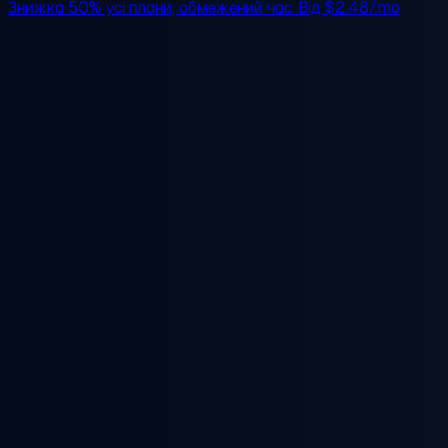
Знижка 50%
усі плани, обмежений час. Від
$2.48/mo