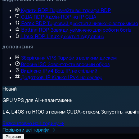
Купити RDP
Порівняйте всі тарифи RDP
США RDP
Адмін-RDP на IP США
Forex RDP
Торговий десктоп з низькою затримкою
Botting RDP
Завжди увімкнено для роботи ботів
Linux RDP
Linux-десктоп, віддалено
ДОПОВНЕННЯ
Зберігання VPS
Тарифи з великим диском
Власне ISO
Завантажте власний образ
Виділена IPv4
Ваш IP, не спільний
Додаткові IP
Кілька IPv4 на сервер
Новий
GPU VPS для AI-навантажень
L4, L40S та H100 з повним CUDA-стеком. Запустіть, навчіть,
Безкоштовно на 1 годину →
Порівняти всі тарифи →
Рішення