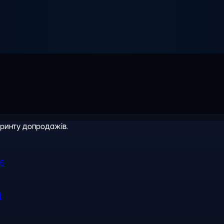
іринту допродажів.
R5
l