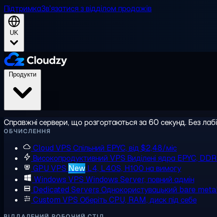
Підтримка
Зв'язатися з відділом продажів
UK
Продукти
Справжні сервери, що розгортаються за 60 секунд. Без лаб
ОБЧИСЛЕННЯ
Cloud VPS
Спільний EPYC, від $2,48/міс
Високопродуктивний VPS
Виділені ядра EPYC, DD
GPU VPS
New
L4, L40S, H100 на вимогу
Windows VPS
Windows Server, повний адмін
Dedicated Servers
Однокористувацький bare meta
Custom VPS
Оберіть CPU, RAM, диск під себе
ВІДДАЛЕНИЙ РОБОЧИЙ СТІЛ