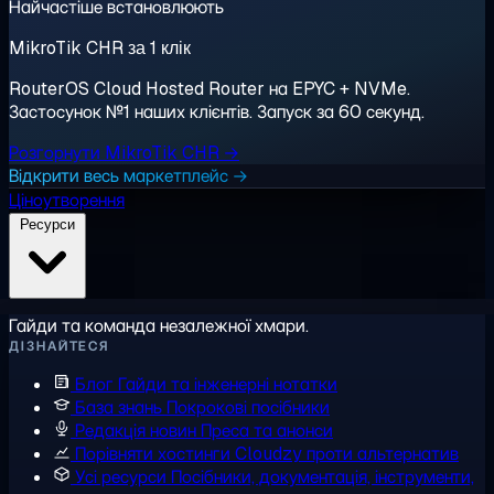
Найчастіше встановлюють
MikroTik CHR за 1 клік
RouterOS Cloud Hosted Router на EPYC + NVMe.
Застосунок №1 наших клієнтів. Запуск за 60 секунд.
Розгорнути MikroTik CHR →
Відкрити весь маркетплейс →
Ціноутворення
Ресурси
Гайди та команда незалежної хмари.
ДІЗНАЙТЕСЯ
Блог
Гайди та інженерні нотатки
База знань
Покрокові посібники
Редакція новин
Преса та анонси
Порівняти хостинги
Cloudzy проти альтернатив
Усі ресурси
Посібники, документація, інструменти,