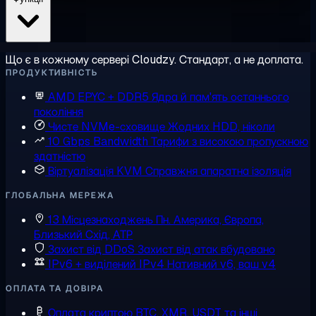
Що є в кожному сервері Cloudzy. Стандарт, а не доплата.
ПРОДУКТИВНІСТЬ
AMD EPYC + DDR5
Ядра й пам'ять останнього
покоління
Чисте NVMe-сховище
Жодних HDD, ніколи
10 Gbps Bandwidth
Тарифи з високою пропускною
здатністю
Віртуалізація KVM
Справжня апаратна ізоляція
ГЛОБАЛЬНА МЕРЕЖА
13 Місцезнаходжень
Пн. Америка, Європа,
Близький Схід, АТР
Захист від DDoS
Захист від атак вбудовано
IPv6 + виділений IPv4
Нативний v6, ваш v4
ОПЛАТА ТА ДОВІРА
Оплата криптою
BTC, XMR, USDT та інші