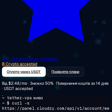
4.6
· 764 відгуків на Trustpilot
₿
Crypto accepted
Оплата через USDT
Порівняти плани
Від
$2.48/mo
· Знижка 50% · Повернення коштів за 14 днів
· USDT accepted
~ tether-vps
жива
~ $
curl -s
https://panel.cloudzy.com/api/v1/account/me