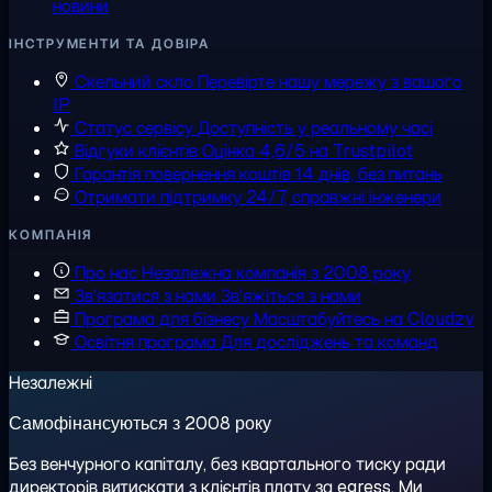
новини
ІНСТРУМЕНТИ ТА ДОВІРА
Скельний скло
Перевірте нашу мережу з вашого
IP
Статус сервісу
Доступність у реальному часі
Відгуки клієнтів
Оцінка 4,6/5 на Trustpilot
Гарантія повернення коштів
14 днів, без питань
Отримати підтримку
24/7, справжні інженери
КОМПАНІЯ
Про нас
Незалежна компанія з 2008 року
Зв'язатися з нами
Зв'яжіться з нами
Програма для бізнесу
Масштабуйтесь на Cloudzy
Освітня програма
Для досліджень та команд
Незалежні
Самофінансуються з 2008 року
Без венчурного капіталу, без квартального тиску ради
директорів витискати з клієнтів плату за egress. Ми