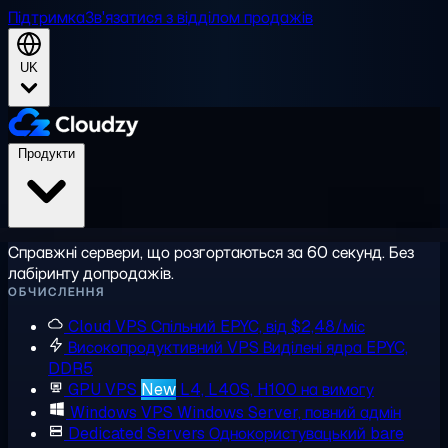
Підтримка
Зв'язатися з відділом продажів
UK
Продукти
Справжні сервери, що розгортаються за 60 секунд. Без
лабіринту допродажів.
ОБЧИСЛЕННЯ
Cloud VPS
Спільний EPYC, від $2,48/міс
Високопродуктивний VPS
Виділені ядра EPYC,
DDR5
GPU VPS
New
L4, L40S, H100 на вимогу
Windows VPS
Windows Server, повний адмін
Dedicated Servers
Однокористувацький bare