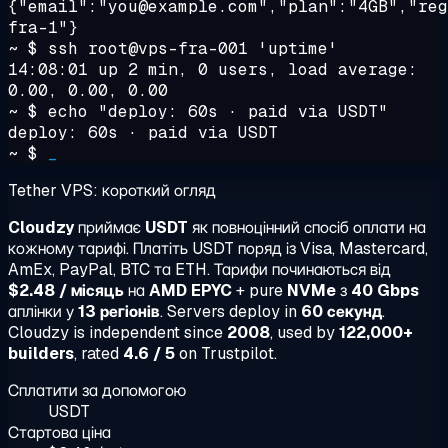
{"email":"you@example.com","plan":"4GB","reg
fra-1"}
~ $
ssh root@vps-fra-001 'uptime'
14:08:01 up 2 min, 0 users, load average:
0.00, 0.00, 0.00
~ $
echo "deploy: 60s · paid via USDT"
deploy: 60s · paid via USDT
~ $
_
Tether VPS: короткий огляд
Cloudzy
приймає
USDT
як повноцінний спосіб оплати на
кожному тарифі. Платіть USDT поряд із Visa, Mastercard,
AmEx, PayPal, BTC та ETH. Тарифи починаються від
$2.48 / місяць
на
AMD EPYC
+ pure
NVMe
з
40 Gbps
аплінки у
13 регіонів
. Servers deploy in
60 секунд
.
Cloudzy is independent since
2008
, used by
122,000+
builders
, rated
4.6 / 5
on Trustpilot.
Сплатити за допомогою
USDT
Стартова ціна