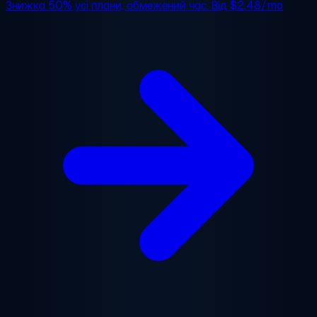
Знижка 50%
усі плани, обмежений час. Від
$2.48/mo