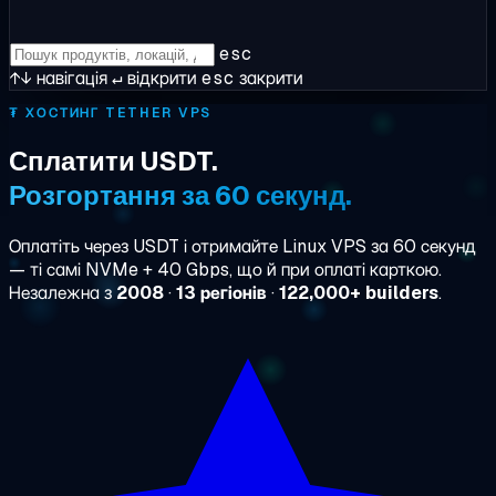
esc
↑↓
навігація
↵
відкрити
esc
закрити
₮
ХОСТИНГ TETHER VPS
Сплатити USDT.
Розгортання за 60 секунд.
Оплатіть через USDT і отримайте Linux VPS за 60 секунд
— ті самі NVMe + 40 Gbps, що й при оплаті карткою.
Незалежна з
2008
·
13 регіонів
·
122,000+ builders
.