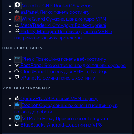
MikroTik CHR
RouterOS у хмарі
aaPanel
Легка панель хостингу
WireGuard
Сучасне, швидке ядро VPN
MetaTrader 4
Стандарт Forex-торгівлі
Hiddify Manager
Панель керування VPN з
підтримкою кількох протоколів
ПАНЕЛІ ХОСТИНГУ
Plesk
Повноцінна панель веб-хостингу
FastPanel
Безкоштовна швидка панель сервера
CloudPanel
Панель для PHP та Node.js
cPanel
Класична панель хостингу
VPN ТА ІНСТРУМЕНТИ
OpenVPN AS
Власний VPN-сервер
Docker
Середовище виконання контейнерів,
готове до роботи
MTProto Proxy
Проксі на базі Telegram
BlueStacks
Android-додатки на VPS