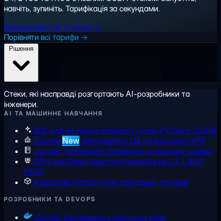
навчіть, зупиніть. Тарифікація за секундами.
Безкоштовно на 1 годину →
Порівняти всі тарифи →
Рішення
Стеки, які насправді розгортають AI-розробники та
інженери.
AI ТА МАШИННЕ НАВЧАННЯ
ВПС для штучного інтелекту
Готові PyTorch і CUDA
Ollama
New
Запускайте LLM на власному VPS
Jupyter Notebooks
Notebook на вашому сервері
GPU для Deep Learning
Навчайте на L4, L40S,
H100
Anaconda
Python-стек для даних, готовий
РОЗРОБНИКИ ТА DEVOPS
Docker
Контейнери з root-доступом