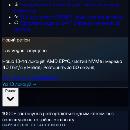
Повернення коштів за 14 днів
Повне повернення,
без питань
SLA доступності 99,95%
Наша гарантія аптайму
Підтримка людьми 24/7
Справжні інженери, за
хвилини
Новий регіон
Las Vegas запущено
Наша 13-та локація: AMD EPYC, чистий NVMe і мережа
40 Гбіт/с у Неваді. Розгорніть за 60 секунд.
Розгорнути в Лас-Вегасі →
Усі 13 локацій →
Ринок
1000+ застосунків розгортаються одним кліком, без
налаштування та зайвого клопоту.
НАЙЧАСТІШЕ ВСТАНОВЛЮЮТЬ