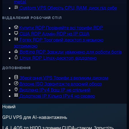
metal
Custom VPS
Оберіть CPU, RAM, диск під себе
ВІДДАЛЕНИЙ РОБОЧИЙ СТІЛ
Купити RDP
Порівняйте всі тарифи RDP
США RDP
Адмін-RDP на IP США
Forex RDP
Торговий десктоп з низькою
затримкою
Botting RDP
Завжди увімкнено для роботи ботів
Linux RDP
Linux-десктоп, віддалено
ДОПОВНЕННЯ
Зберігання VPS
Тарифи з великим диском
Власне ISO
Завантажте власний образ
Виділена IPv4
Ваш IP, не спільний
Додаткові IP
Кілька IPv4 на сервер
Новий
GPU VPS для AI-навантажень
L4, L40S та H100 з повним CUDA-стеком. Запустіть,