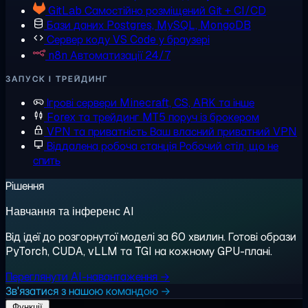
GitLab
Самостійно розміщений Git + CI/CD
Бази даних
Postgres, MySQL, MongoDB
Сервер коду
VS Code у браузері
n8n
Автоматизації 24/7
ЗАПУСК І ТРЕЙДИНГ
Ігрові сервери
Minecraft, CS, ARK та інше
Forex та трейдинг
MT5 поруч із брокером
VPN та приватність
Ваш власний приватний VPN
Віддалена робоча станція
Робочий стіл, що не
спить
Рішення
Навчання та інференс AI
Від ідеї до розгорнутої моделі за 60 хвилин. Готові образи
PyTorch, CUDA, vLLM та TGI на кожному GPU-плані.
Переглянути AI-навантаження →
Зв'язатися з нашою командою →
Функції