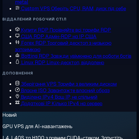
metal
Custom VPS
Оберіть CPU, RAM, диск під себе
ВІДДАЛЕНИЙ РОБОЧИЙ СТІЛ
Купити RDP
Порівняйте всі тарифи RDP
США RDP
Адмін-RDP на IP США
Forex RDP
Торговий десктоп з низькою
затримкою
Botting RDP
Завжди увімкнено для роботи ботів
Linux RDP
Linux-десктоп, віддалено
ДОПОВНЕННЯ
Зберігання VPS
Тарифи з великим диском
Власне ISO
Завантажте власний образ
Виділена IPv4
Ваш IP, не спільний
Додаткові IP
Кілька IPv4 на сервер
Новий
GPU VPS для AI-навантажень
L4, L40S та H100 з повним CUDA-стеком. Запустіть,