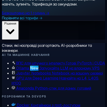
навчіть, зупиніть. Тарифікація за секундами.
Безкоштовно на 1 годину →
Порівняти всі тарифи →
Рішення
Стеки, які насправді розгортають AI-розробники та
інженери.
AI ТА МАШИННЕ НАВЧАННЯ
ВПС для штучного інтелекту
Готові PyTorch і CUDA
Ollama
New
Запускайте LLM на власному VPS
Jupyter Notebooks
Notebook на вашому сервері
GPU для Deep Learning
Навчайте на L4, L40S,
H100
Anaconda
Python-стек для даних, готовий
РОЗРОБНИКИ ТА DEVOPS
Docker
Контейнери з root-доступом