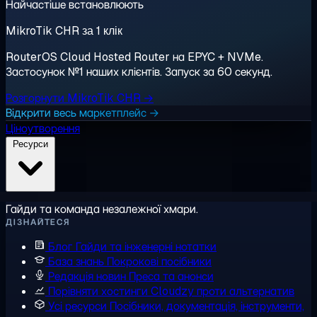
Найчастіше встановлюють
MikroTik CHR за 1 клік
RouterOS Cloud Hosted Router на EPYC + NVMe.
Застосунок №1 наших клієнтів. Запуск за 60 секунд.
Розгорнути MikroTik CHR →
Відкрити весь маркетплейс →
Ціноутворення
Ресурси
Гайди та команда незалежної хмари.
ДІЗНАЙТЕСЯ
Блог
Гайди та інженерні нотатки
База знань
Покрокові посібники
Редакція новин
Преса та анонси
Порівняти хостинги
Cloudzy проти альтернатив
Усі ресурси
Посібники, документація, інструменти,