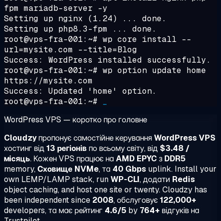
fpm mariadb-server -y
Setting up nginx (1.24) ... done.
Setting up php8.3-fpm ... done.
root@vps-fra-001:~#
wp core install --
url=mysite.com --title=Blog
Success: WordPress installed successfully.
root@vps-fra-001:~#
wp option update home
https://mysite.com
Success: Updated 'home' option.
root@vps-fra-001:~#
_
WordPress VPS — коротко про головне
Cloudzy
пропонує самостійне керування
WordPress VPS
хостинг від
13 регіонів
по всьому світу, від
$3.48 /
місяць
. Кожен VPS працює на
AMD EPYC
з
DDR5
memory,
Сховище NVMe
, та
40 Gbps
uplink. Install your
own LEMP/LAMP stack, run
WP-CLI
, додати
Redis
object caching, and host one site or twenty. Cloudzy has
been independent since
2008
, обслуговує
122,000+
developers, та має рейтинг
4.6/5
by
764+
відгуків на
Trustpilot.