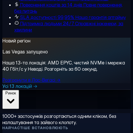
Повернення коштів за 14 днів
Повне повернення,
без питань
SLA доступності 99,95%
Наша гарантія аптайму
Підтримка людьми 24/7
Справжні інженери, за
хвилини
Новий регіон
Las Vegas запущено
Наша 13-та локація: AMD EPYC, чистий NVMe і мережа
40 Гбіт/с у Неваді. Розгорніть за 60 секунд.
Розгорнути в Лас-Вегасі →
Усі 13 локацій →
Ринок
1000+ застосунків розгортаються одним кліком, без
налаштування та зайвого клопоту.
НАЙЧАСТІШЕ ВСТАНОВЛЮЮТЬ