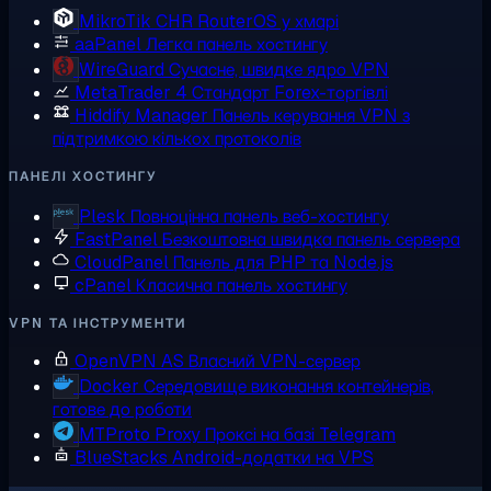
MikroTik CHR
RouterOS у хмарі
aaPanel
Легка панель хостингу
WireGuard
Сучасне, швидке ядро VPN
MetaTrader 4
Стандарт Forex-торгівлі
Hiddify Manager
Панель керування VPN з
підтримкою кількох протоколів
ПАНЕЛІ ХОСТИНГУ
Plesk
Повноцінна панель веб-хостингу
FastPanel
Безкоштовна швидка панель сервера
CloudPanel
Панель для PHP та Node.js
cPanel
Класична панель хостингу
VPN ТА ІНСТРУМЕНТИ
OpenVPN AS
Власний VPN-сервер
Docker
Середовище виконання контейнерів,
готове до роботи
MTProto Proxy
Проксі на базі Telegram
BlueStacks
Android-додатки на VPS