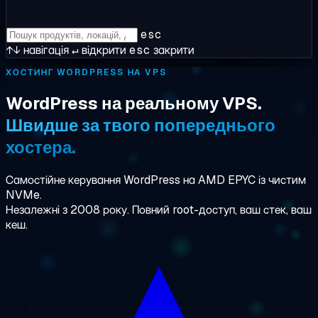
esc
↑↓
навігація
↵
відкрити
esc
закрити
ХОСТИНГ WORDPRESS НА VPS
WordPress на реальному VPS.
Швидше за твого попереднього
хостера.
Самостійне керування WordPress на AMD EPYC із чистим
NVMe.
Незалежні з 2008 року. Повний root-доступ, ваш стек, ваш
кеш.