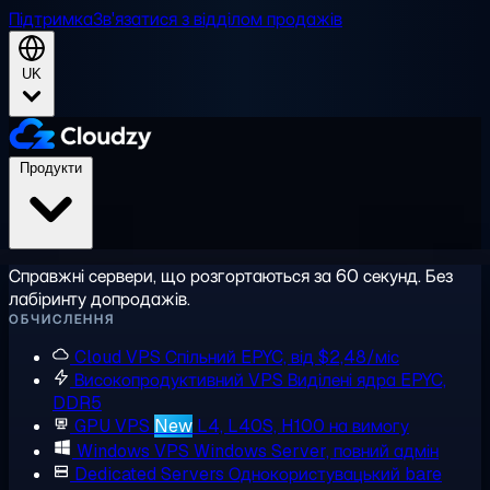
Підтримка
Зв'язатися з відділом продажів
UK
Продукти
Справжні сервери, що розгортаються за 60 секунд. Без
лабіринту допродажів.
ОБЧИСЛЕННЯ
Cloud VPS
Спільний EPYC, від $2,48/міс
Високопродуктивний VPS
Виділені ядра EPYC,
DDR5
GPU VPS
New
L4, L40S, H100 на вимогу
Windows VPS
Windows Server, повний адмін
Dedicated Servers
Однокористувацький bare