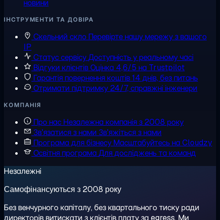
новини
ІНСТРУМЕНТИ ТА ДОВІРА
Скельний скло
Перевірте нашу мережу з вашого
IP
Статус сервісу
Доступність у реальному часі
Відгуки клієнтів
Оцінка 4,6/5 на Trustpilot
Гарантія повернення коштів
14 днів, без питань
Отримати підтримку
24/7, справжні інженери
КОМПАНІЯ
Про нас
Незалежна компанія з 2008 року
Зв'язатися з нами
Зв'яжіться з нами
Програма для бізнесу
Масштабуйтесь на Cloudzy
Освітня програма
Для досліджень та команд
Незалежні
Самофінансуються з 2008 року
Без венчурного капіталу, без квартального тиску ради
директорів витискати з клієнтів плату за egress. Ми