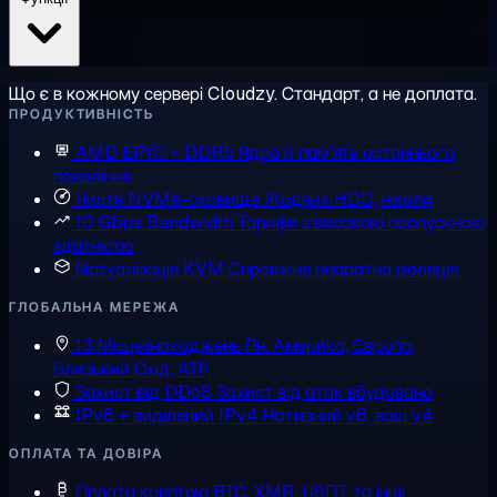
Що є в кожному сервері Cloudzy. Стандарт, а не доплата.
ПРОДУКТИВНІСТЬ
AMD EPYC + DDR5
Ядра й пам'ять останнього
покоління
Чисте NVMe-сховище
Жодних HDD, ніколи
10 Gbps Bandwidth
Тарифи з високою пропускною
здатністю
Віртуалізація KVM
Справжня апаратна ізоляція
ГЛОБАЛЬНА МЕРЕЖА
13 Місцезнаходжень
Пн. Америка, Європа,
Близький Схід, АТР
Захист від DDoS
Захист від атак вбудовано
IPv6 + виділений IPv4
Нативний v6, ваш v4
ОПЛАТА ТА ДОВІРА
Оплата криптою
BTC, XMR, USDT та інші