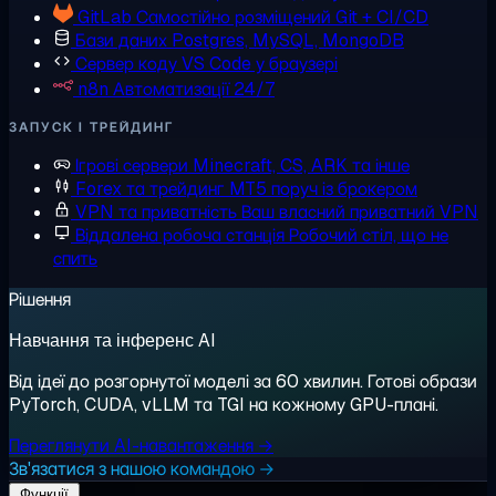
GitLab
Самостійно розміщений Git + CI/CD
Бази даних
Postgres, MySQL, MongoDB
Сервер коду
VS Code у браузері
n8n
Автоматизації 24/7
ЗАПУСК І ТРЕЙДИНГ
Ігрові сервери
Minecraft, CS, ARK та інше
Forex та трейдинг
MT5 поруч із брокером
VPN та приватність
Ваш власний приватний VPN
Віддалена робоча станція
Робочий стіл, що не
спить
Рішення
Навчання та інференс AI
Від ідеї до розгорнутої моделі за 60 хвилин. Готові образи
PyTorch, CUDA, vLLM та TGI на кожному GPU-плані.
Переглянути AI-навантаження →
Зв'язатися з нашою командою →
Функції