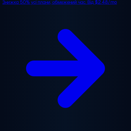
Знижка 50%
усі плани, обмежений час. Від
$2.48/mo