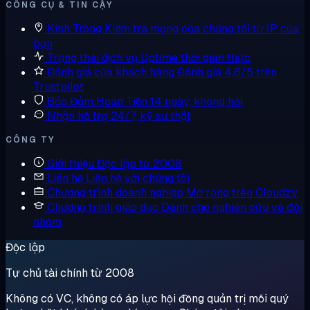
CÔNG CỤ & TIN CẬY
Kính Tròng
Kiểm tra mạng của chúng tôi từ IP của
bạn
Trạng thái dịch vụ
Uptime thời gian thực
Đánh giá của khách hàng
Đánh giá 4,6/5 trên
Trustpilot
Bảo Đảm Hoàn Tiền
14 ngày, không hỏi
Nhận hỗ trợ
24/7, kỹ sư thật
CÔNG TY
Giới thiệu
Độc lập từ 2008
Liên hệ
Liên hệ với chúng tôi
Chương trình doanh nghiệp
Mở rộng trên Cloudzy
Chương trình giáo dục
Dành cho nghiên cứu và đội
nhóm
Độc lập
Tự chủ tài chính từ 2008
Không có VC, không có áp lực hội đồng quản trị mỗi quý