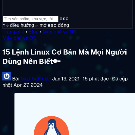
esc
↑↓
điều hướng
↵
mở
esc
đóng
Trang chủ
›
Blog
›
Máy chủ và OS
Máy chủ và OS
15 Lệnh Linux Cơ Bản Mà Mọi Người
Dùng Nên Biết🔑
Bởi
Matt Schmitt
·
Jan 13, 2021
·
15 phút đọc
·
Đã cập
nhật Apr 27, 2024