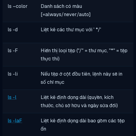
ls –color
Danh sách có màu
[=always/never/auto]
ls -d
Liệt kê các thư mục với ' */'
ls -F
Hiển thị loại tệp ("/" = thư mục, "*" = tệp
thực thi)
ls -li
Nếu tệp ở cột đầu tiên, lệnh này sẽ in
số chỉ mục
ls -l
Liệt kê định dạng dài (quyền, kích
thước, chủ sở hữu và ngày sửa đổi)
ls -laF
Liệt kê định dạng dài bao gồm các tệp
ẩn