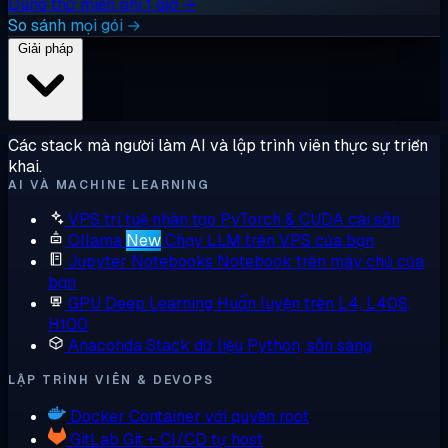
Dùng thử miễn phí 1 giờ →
So sánh mọi gói →
Giải pháp
Các stack mà người làm AI và lập trình viên thực sự triển
khai.
AI VÀ MACHINE LEARNING
VPS trí tuệ nhân tạo
PyTorch & CUDA cài sẵn
Ollama
New
Chạy LLM trên VPS của bạn
Jupyter Notebooks
Notebook trên máy chủ của
bạn
GPU Deep Learning
Huấn luyện trên L4, L40S,
H100
Anaconda
Stack dữ liệu Python, sẵn sàng
LẬP TRÌNH VIÊN & DEVOPS
Docker
Container với quyền root
GitLab
Git + CI/CD tự host