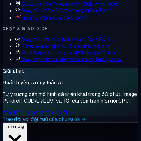
Cơ sở dữ liệu
Postgres, MySQL, MongoDB
Máy chủ mã
VS Code trong trình duyệt
n8n
Tự động hóa chạy 24/7
CHẠY & GIAO DỊCH
Máy chủ trò chơi
Minecraft, CS, ARK, v.v.
Forex & giao dịch
MT5 sát nhà môi giới
VPN & quyền riêng tư
VPN riêng của bạn
Máy trạm từ xa
Máy tính không bao giờ ngủ
Giải pháp
Huấn luyện và suy luận AI
Từ ý tưởng đến mô hình đã triển khai trong 60 phút. Image
PyTorch, CUDA, vLLM, và TGI cài sẵn trên mọi gói GPU.
Xem khối lượng công việc AI →
Trao đổi với đội ngũ của chúng tôi →
Tính năng