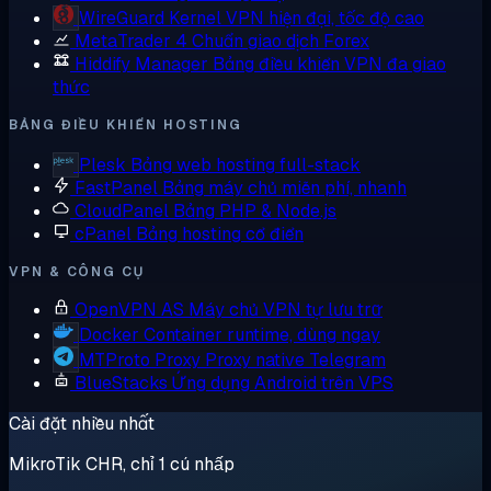
WireGuard
Kernel VPN hiện đại, tốc độ cao
MetaTrader 4
Chuẩn giao dịch Forex
Hiddify Manager
Bảng điều khiển VPN đa giao
thức
BẢNG ĐIỀU KHIỂN HOSTING
Plesk
Bảng web hosting full-stack
FastPanel
Bảng máy chủ miễn phí, nhanh
CloudPanel
Bảng PHP & Node.js
cPanel
Bảng hosting cổ điển
VPN & CÔNG CỤ
OpenVPN AS
Máy chủ VPN tự lưu trữ
Docker
Container runtime, dùng ngay
MTProto Proxy
Proxy native Telegram
BlueStacks
Ứng dụng Android trên VPS
Cài đặt nhiều nhất
MikroTik CHR, chỉ 1 cú nhấp