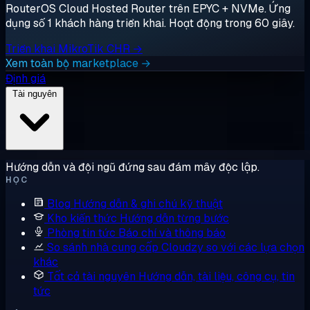
RouterOS Cloud Hosted Router trên EPYC + NVMe. Ứng
dụng số 1 khách hàng triển khai. Hoạt động trong 60 giây.
Triển khai MikroTik CHR →
Xem toàn bộ marketplace →
Định giá
Tài nguyên
Hướng dẫn và đội ngũ đứng sau đám mây độc lập.
HỌC
Blog
Hướng dẫn & ghi chú kỹ thuật
Kho kiến thức
Hướng dẫn từng bước
Phòng tin tức
Báo chí và thông báo
So sánh nhà cung cấp
Cloudzy so với các lựa chọn
khác
Tất cả tài nguyên
Hướng dẫn, tài liệu, công cụ, tin
tức