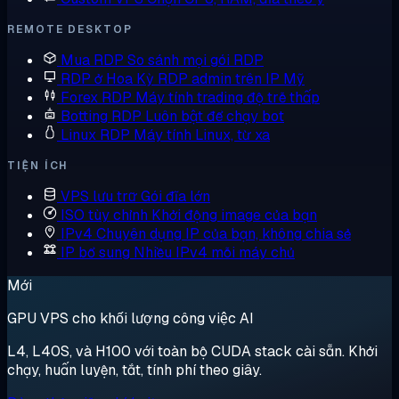
REMOTE DESKTOP
Mua RDP
So sánh mọi gói RDP
RDP ở Hoa Kỳ
RDP admin trên IP Mỹ
Forex RDP
Máy tính trading độ trễ thấp
Botting RDP
Luôn bật để chạy bot
Linux RDP
Máy tính Linux, từ xa
TIỆN ÍCH
VPS lưu trữ
Gói đĩa lớn
ISO tùy chỉnh
Khởi động image của bạn
IPv4 Chuyên dụng
IP của bạn, không chia sẻ
IP bổ sung
Nhiều IPv4 mỗi máy chủ
Mới
GPU VPS cho khối lượng công việc AI
L4, L40S, và H100 với toàn bộ CUDA stack cài sẵn. Khởi
chạy, huấn luyện, tắt, tính phí theo giây.