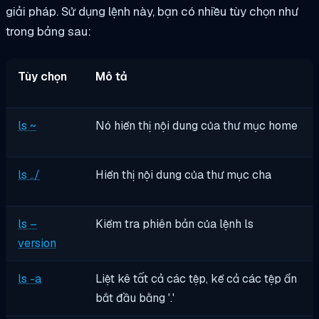
giải pháp. Sử dụng lệnh này, bạn có nhiều tùy chọn như
trong bảng sau:
Tùy chọn
Mô tả
ls ~
Nó hiển thị nội dung của thư mục home
ls ../
Hiển thị nội dung của thư mục cha
ls –
Kiểm tra phiên bản của lệnh ls
version
ls -a
Liệt kê tất cả các tệp, kể cả các tệp ẩn
bắt đầu bằng '.'