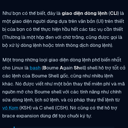
Như bạn có thể biết, đây là
giao diện dòng lệnh
(
CLI
) là
một giao diện người dùng dựa trên văn bản (UI) trên thiết
bị của bạn có thể thực hiện hầu hết các tác vụ cần thiết
(Thường là một hộp đen với chữ trắng, cũng được gọi là
bộ xử lý dòng lệnh hoặc trình thông dịch dòng lệnh).
Một trong những loại giao diện dòng lệnh phổ biến nhất
cho Linux là
bash
(
B
ourne
A
gain
Sh
ell) shell hỗ trợ tất cả
các lệnh của Bourne Shell gốc, cũng như nhiều lệnh
khác. Nó được viết như một bản thay thế miễn phí và mã
nguồn mở cho Bourne shell với các tính năng như chỉnh
sửa dòng lệnh, lịch sử lệnh, và cú pháp thay thế lệnh từ
vỏ Korn
(KSH) và C shell (CSH). Nó cũng có thể hỗ trợ
brace expansion dùng để tạo chuỗi ký tự.