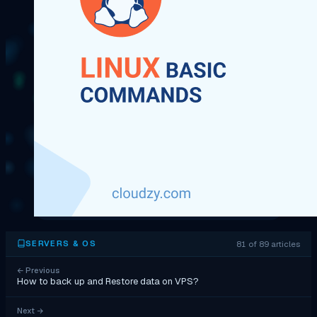
81 of 89 articles
SERVERS & OS
←
Previous
How to back up and Restore data on VPS?
Next
→