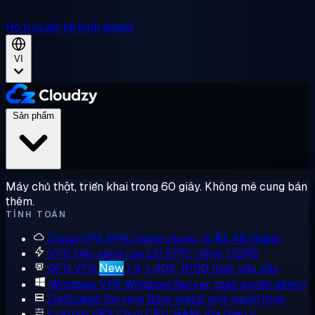
Hỗ trợ
Liên hệ kinh doanh
VI
Sản phẩm
Máy chủ thật, triển khai trong 60 giây. Không mê cung bán
thêm.
TÍNH TOÁN
Cloud VPS
EPYC dùng chung, từ $2,48/tháng
VPS hiệu năng cao
Lõi EPYC riêng, DDR5
GPU VPS
New
L4, L40S, H100 theo yêu cầu
Windows VPS
Windows Server, toàn quyền admin
Dedicated Servers
Bare metal một người thuê
Custom VPS
Chọn CPU, RAM, đĩa theo ý