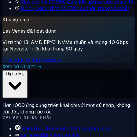
SLA uptime 99,95%
Cam kết uptime của chúng tôi
Hỗ trợ người thật 24/7
Kỹ sư thật, trong vài phút
Khu vực mới
Las Vegas đã hoạt động
Vị trí thứ 13: AMD EPYC, NVMe thuần và mạng 40 Gbps
tại Nevada. Triển khai trong 60 giây.
Triển khai tại Las Vegas →
Xem cả 13 vị trí →
Thị trường
Hơn 1000 ứng dụng triển khai chỉ với một cú nhấp, không
cài đặt, không rắc rối.
CÀI ĐẶT NHIỀU NHẤT
MikroTik CHR
RouterOS trên đám mây
aaPanel
Bảng hosting nhẹ