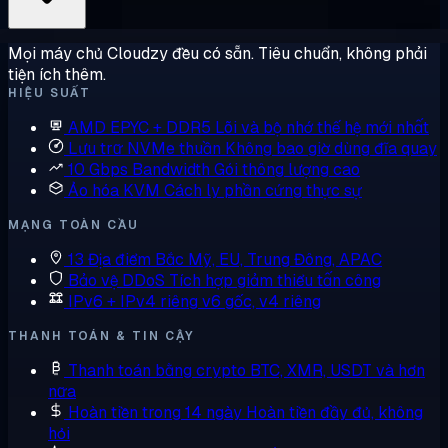
Mọi máy chủ Cloudzy đều có sẵn. Tiêu chuẩn, không phải
tiện ích thêm.
HIỆU SUẤT
AMD EPYC + DDR5
Lõi và bộ nhớ thế hệ mới nhất
Lưu trữ NVMe thuần
Không bao giờ dùng đĩa quay
10 Gbps Bandwidth
Gói thông lượng cao
Ảo hóa KVM
Cách ly phần cứng thực sự
MẠNG TOÀN CẦU
13 Địa điểm
Bắc Mỹ, EU, Trung Đông, APAC
Bảo vệ DDoS
Tích hợp giảm thiểu tấn công
IPv6 + IPv4 riêng
v6 gốc, v4 riêng
THANH TOÁN & TIN CẬY
Thanh toán bằng crypto
BTC, XMR, USDT và hơn
nữa
Hoàn tiền trong 14 ngày
Hoàn tiền đầy đủ, không
hỏi