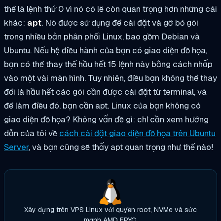
thể là lệnh thứ 0 vì nó có lẽ còn quan trọng hơn những cái
khác:
apt
. Nó được sử dụng để cài đặt và gỡ bỏ gói
trong nhiều bản phân phối Linux, bao gồm Debian và
Ubuntu. Nếu hệ điều hành của bạn có giao diện đồ họa,
bạn có thể thay thế hầu hết 15 lệnh này bằng cách nhấp
vào một vài màn hình. Tuy nhiên, điều bạn không thể thay
đổi là hầu hết các gói cần được cài đặt từ terminal, và
để làm điều đó, bạn cần apt. Linux của bạn không có
giao diện đồ họa? Không vấn đề gì: chỉ cần xem hướng
dẫn của tôi về
cách cài đặt giao diện đồ họa trên Ubuntu
Server
, và bạn cũng sẽ thấy apt quan trọng như thế nào!
Xây dựng trên VPS Linux với quyền root, NVMe và sức
mạnh AMD EPYC.