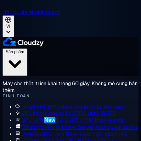
Hỗ trợ
Liên hệ kinh doanh
VI
Sản phẩm
Máy chủ thật, triển khai trong 60 giây. Không mê cung bán
thêm.
TÍNH TOÁN
Cloud VPS
EPYC dùng chung, từ $2,48/tháng
VPS hiệu năng cao
Lõi EPYC riêng, DDR5
GPU VPS
New
L4, L40S, H100 theo yêu cầu
Windows VPS
Windows Server, toàn quyền admin
Dedicated Servers
Bare metal một người thuê
Custom VPS
Chọn CPU, RAM, đĩa theo ý