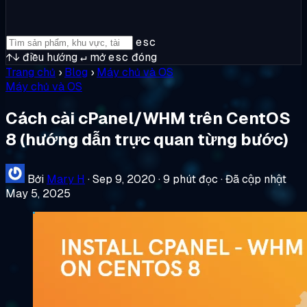
esc
↑↓
điều hướng
↵
mở
esc
đóng
Trang chủ
›
Blog
›
Máy chủ và OS
Máy chủ và OS
Cách cài cPanel/WHM trên CentOS
8 (hướng dẫn trực quan từng bước)
Bởi
Mary H
·
Sep 9, 2020
·
9 phút đọc
·
Đã cập nhật
May 5, 2025