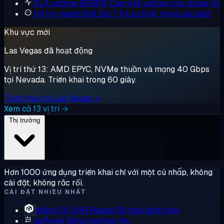
SLA uptime 99,95%
Cam kết uptime của chúng tôi
Hỗ trợ người thật 24/7
Kỹ sư thật, trong vài phút
Khu vực mới
Las Vegas đã hoạt động
Vị trí thứ 13: AMD EPYC, NVMe thuần và mạng 40 Gbps
tại Nevada. Triển khai trong 60 giây.
Triển khai tại Las Vegas →
Xem cả 13 vị trí →
Thị trường
Hơn 1000 ứng dụng triển khai chỉ với một cú nhấp, không
cài đặt, không rắc rối.
CÀI ĐẶT NHIỀU NHẤT
MikroTik CHR
RouterOS trên đám mây
aaPanel
Bảng hosting nhẹ