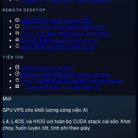
REMOTE DESKTOP
Mua RDP
So sánh mọi gói RDP
RDP ở Hoa Kỳ
RDP admin trên IP Mỹ
Forex RDP
Máy tính trading độ trễ thấp
Botting RDP
Luôn bật để chạy bot
Linux RDP
Máy tính Linux, từ xa
TIỆN ÍCH
VPS lưu trữ
Gói đĩa lớn
ISO tùy chỉnh
Khởi động image của bạn
IPv4 Chuyên dụng
IP của bạn, không chia sẻ
IP bổ sung
Nhiều IPv4 mỗi máy chủ
Mới
GPU VPS cho khối lượng công việc AI
L4, L40S, và H100 với toàn bộ CUDA stack cài sẵn. Khởi
chạy, huấn luyện, tắt, tính phí theo giây.