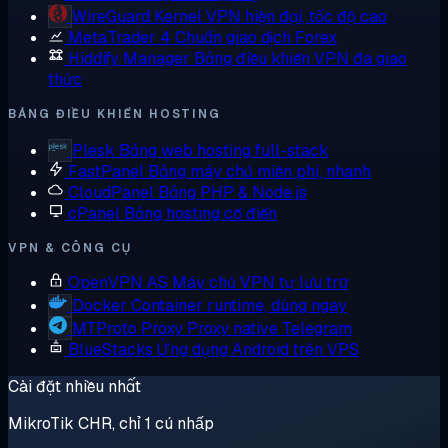
WireGuard
Kernel VPN hiện đại, tốc độ cao
MetaTrader 4
Chuẩn giao dịch Forex
Hiddify Manager
Bảng điều khiển VPN đa giao
thức
BẢNG ĐIỀU KHIỂN HOSTING
Plesk
Bảng web hosting full-stack
FastPanel
Bảng máy chủ miễn phí, nhanh
CloudPanel
Bảng PHP & Node.js
cPanel
Bảng hosting cổ điển
VPN & CÔNG CỤ
OpenVPN AS
Máy chủ VPN tự lưu trữ
Docker
Container runtime, dùng ngay
MTProto Proxy
Proxy native Telegram
BlueStacks
Ứng dụng Android trên VPS
Cài đặt nhiều nhất
MikroTik CHR, chỉ 1 cú nhấp