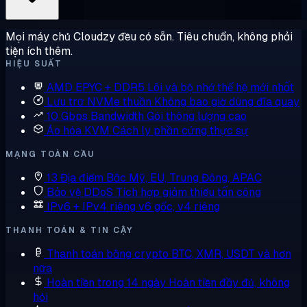
Mọi máy chủ Cloudzy đều có sẵn. Tiêu chuẩn, không phải
tiện ích thêm.
HIỆU SUẤT
AMD EPYC + DDR5
Lõi và bộ nhớ thế hệ mới nhất
Lưu trữ NVMe thuần
Không bao giờ dùng đĩa quay
10 Gbps Bandwidth
Gói thông lượng cao
Ảo hóa KVM
Cách ly phần cứng thực sự
MẠNG TOÀN CẦU
13 Địa điểm
Bắc Mỹ, EU, Trung Đông, APAC
Bảo vệ DDoS
Tích hợp giảm thiểu tấn công
IPv6 + IPv4 riêng
v6 gốc, v4 riêng
THANH TOÁN & TIN CẬY
Thanh toán bằng crypto
BTC, XMR, USDT và hơn
nữa
Hoàn tiền trong 14 ngày
Hoàn tiền đầy đủ, không
hỏi