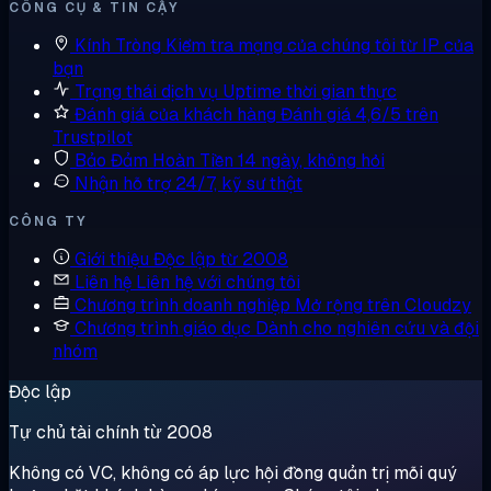
CÔNG CỤ & TIN CẬY
Kính Tròng
Kiểm tra mạng của chúng tôi từ IP của
bạn
Trạng thái dịch vụ
Uptime thời gian thực
Đánh giá của khách hàng
Đánh giá 4,6/5 trên
Trustpilot
Bảo Đảm Hoàn Tiền
14 ngày, không hỏi
Nhận hỗ trợ
24/7, kỹ sư thật
CÔNG TY
Giới thiệu
Độc lập từ 2008
Liên hệ
Liên hệ với chúng tôi
Chương trình doanh nghiệp
Mở rộng trên Cloudzy
Chương trình giáo dục
Dành cho nghiên cứu và đội
nhóm
Độc lập
Tự chủ tài chính từ 2008
Không có VC, không có áp lực hội đồng quản trị mỗi quý