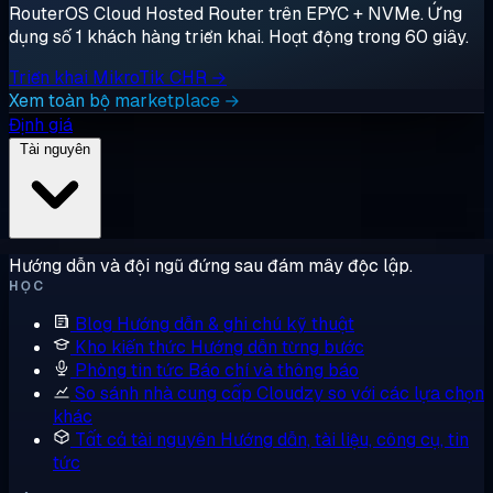
RouterOS Cloud Hosted Router trên EPYC + NVMe. Ứng
dụng số 1 khách hàng triển khai. Hoạt động trong 60 giây.
Triển khai MikroTik CHR →
Xem toàn bộ marketplace →
Định giá
Tài nguyên
Hướng dẫn và đội ngũ đứng sau đám mây độc lập.
HỌC
Blog
Hướng dẫn & ghi chú kỹ thuật
Kho kiến thức
Hướng dẫn từng bước
Phòng tin tức
Báo chí và thông báo
So sánh nhà cung cấp
Cloudzy so với các lựa chọn
khác
Tất cả tài nguyên
Hướng dẫn, tài liệu, công cụ, tin
tức