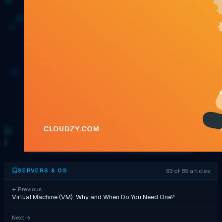
83 of 89 articles
SERVERS & OS
←
Previous
Virtual Machine (VM): Why and When Do You Need One?
Next
→