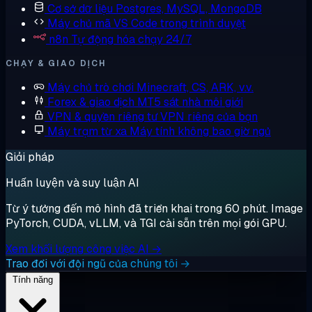
Cơ sở dữ liệu
Postgres, MySQL, MongoDB
Máy chủ mã
VS Code trong trình duyệt
n8n
Tự động hóa chạy 24/7
CHẠY & GIAO DỊCH
Máy chủ trò chơi
Minecraft, CS, ARK, v.v.
Forex & giao dịch
MT5 sát nhà môi giới
VPN & quyền riêng tư
VPN riêng của bạn
Máy trạm từ xa
Máy tính không bao giờ ngủ
Giải pháp
Huấn luyện và suy luận AI
Từ ý tưởng đến mô hình đã triển khai trong 60 phút. Image
PyTorch, CUDA, vLLM, và TGI cài sẵn trên mọi gói GPU.
Xem khối lượng công việc AI →
Trao đổi với đội ngũ của chúng tôi →
Tính năng