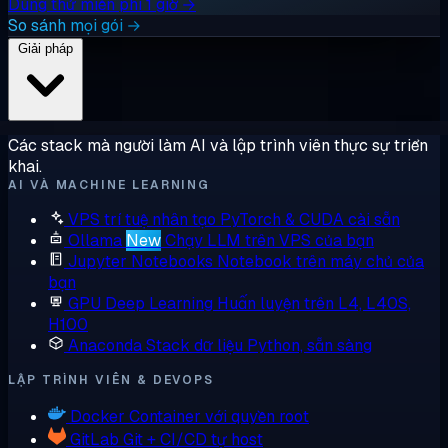
Dùng thử miễn phí 1 giờ →
So sánh mọi gói →
Giải pháp
Các stack mà người làm AI và lập trình viên thực sự triển
khai.
AI VÀ MACHINE LEARNING
VPS trí tuệ nhân tạo
PyTorch & CUDA cài sẵn
Ollama
New
Chạy LLM trên VPS của bạn
Jupyter Notebooks
Notebook trên máy chủ của
bạn
GPU Deep Learning
Huấn luyện trên L4, L40S,
H100
Anaconda
Stack dữ liệu Python, sẵn sàng
LẬP TRÌNH VIÊN & DEVOPS
Docker
Container với quyền root
GitLab
Git + CI/CD tự host