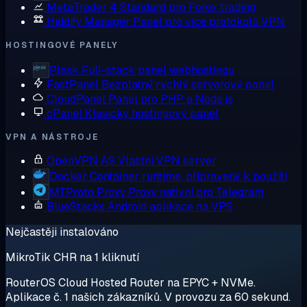
MetaTrader 4
Standard pro Forex trading
Hiddify Manager
Panel pro více protokolů VPN
HOSTINGOVÉ PANELY
Plesk
Full-stack panel webhostingu
FastPanel
Bezplatný rychlý serverový panel
CloudPanel
Panel pro PHP a Node.js
cPanel
Klasický hostingový panel
VPN A NÁSTROJE
OpenVPN AS
Vlastní VPN server
Docker
Container runtime, připravený k použití
MTProto Proxy
Proxy nativní pro Telegram
BlueStacks
Android aplikace na VPS
Nejčastěji instalováno
MikroTik CHR na 1 kliknutí
RouterOS Cloud Hosted Router na EPYC + NVMe.
Aplikace č. 1 našich zákazníků. V provozu za 60 sekund.