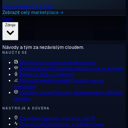
Nasadit MikroTik CHR →
Zobrazit celý marketplace →
Ceny
Zdroje
Návody a tým za nezávislým cloudem.
NAUČTE SE
Blog
Návody a technické poznámky
Znalostní báze
Podrobné návody krok za krokem
Redakce
Tisk a oznámení
Porovnat poskytovatele
Cloudzy versus
alternativy
Všechny zdroje
Průvodci, dokumentace, nástroje,
novinky
NÁSTROJE A DŮVĚRA
Zrcadlení
Otestujte naši síť z vaší IP
Stav služeb
Dostupnost v reálném čase