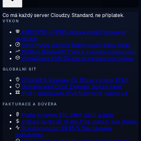
Co má každý server Cloudzy. Standard, ne příplatek.
VÝKON
AMD EPYC + DDR5
Jádra a paměť nejnovější
generace
Čisté NVMe úložiště
Žádné rotující disky, nikdy
10 Gbps Bandwidth
Plány s vysokou propustností
Virtualizace KVM
Skutečná hardwarová izolace
GLOBÁLNÍ SÍŤ
13 lokalit
S. Amerika, EU, Blízký východ, APAC
Ochrana před DDoS
Zmírnění útoků v ceně
IPv6 + dedikované IPv4
Nativní v6, vlastní v4
FAKTURACE A DŮVĚRA
Plaťte kryptem
BTC, XMR, USDT a další
Vrácení peněz do 14 dnů
Plné vrácení, bez otázek
SLA dostupnosti 99,95 %
Náš závazek
dostupnosti