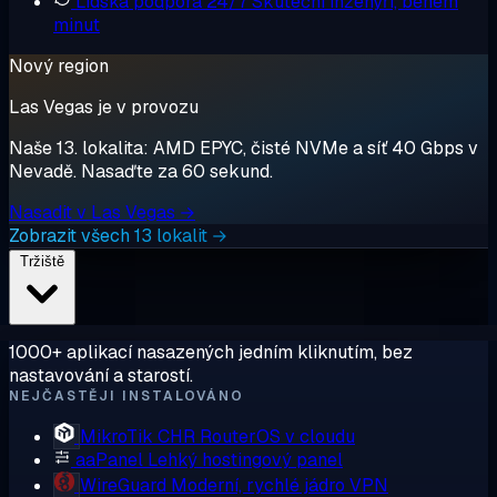
Lidská podpora 24/7
Skuteční inženýři, během
minut
Nový region
Las Vegas je v provozu
Naše 13. lokalita: AMD EPYC, čisté NVMe a síť 40 Gbps v
Nevadě. Nasaďte za 60 sekund.
Nasadit v Las Vegas →
Zobrazit všech 13 lokalit →
Tržiště
1000+ aplikací nasazených jedním kliknutím, bez
nastavování a starostí.
NEJČASTĚJI INSTALOVÁNO
MikroTik CHR
RouterOS v cloudu
aaPanel
Lehký hostingový panel
WireGuard
Moderní, rychlé jádro VPN