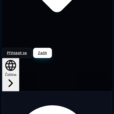
Přihlásit se
Začít
Čeština