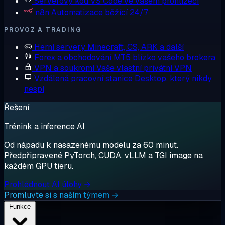
Serverový kód
VS Code ve vašem prohlížeči
n8n
Automatizace běžící 24/7
PROVOZ A TRADING
Herní servery
Minecraft, CS, ARK a další
Forex a obchodování
MT5 blízko vašeho brokera
VPN a soukromí
Vaše vlastní privátní VPN
Vzdálená pracovní stanice
Desktop, který nikdy
nespí
Řešení
Trénink a inference AI
Od nápadu k nasazenému modelu za 60 minut.
Předpřipravené PyTorch, CUDA, vLLM a TGI image na
každém GPU tieru.
Prohlédnout AI úlohy →
Promluvte si s naším týmem →
Funkce