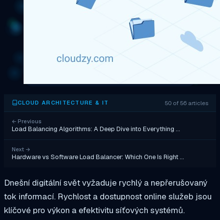
50 of 56 articles
CLOUD ARCHITECTURE & IT
←
Previous
Load Balancing Algorithms: A Deep Dive into Everything …
Next
→
Hardware vs Software Load Balancer: Which One Is Right …
Dnešní digitální svět vyžaduje rychlý a nepřerušovaný
tok informací. Rychlost a dostupnost online služeb jsou
klíčové pro výkon a efektivitu síťových systémů.