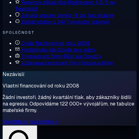
Recenze zákazníků
Hodnoceno 4,6/5 na
Trustpilot
Záruka vrácení peněz
14 dní, bez otázek
Získat podporu
24/7, skuteční inženýři
SPOLEČNOST
O nás
Nezávislí od roku 2008
Kontaktujte nás
Spojte se s námi
Program pro firmy
Růst na Cloudzy
Vzdělávací program
Pro výzkum a týmy
Nezávislí
Vlastní financování od roku 2008
Žádní investoři, žádný kvartální tlak, aby zákazníky šidili
na egressu. Odpovídáme 122 000+ vývojářům, ne tabulce
mateřské firmy.
Přečtěte si náš příběh →