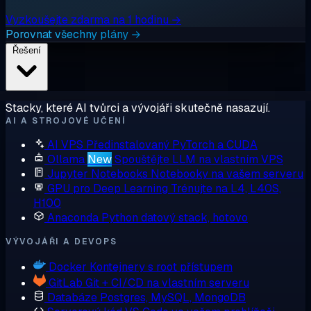
Vyzkoušejte zdarma na 1 hodinu →
Porovnat všechny plány →
Řešení
Stacky, které AI tvůrci a vývojáři skutečně nasazují.
AI A STROJOVÉ UČENÍ
AI VPS
Předinstalovaný PyTorch a CUDA
Ollama
New
Spouštějte LLM na vlastním VPS
Jupyter Notebooks
Notebooky na vašem serveru
GPU pro Deep Learning
Trénujte na L4, L40S,
H100
Anaconda
Python datový stack, hotovo
VÝVOJÁŘI A DEVOPS
Docker
Kontejnery s root přístupem
GitLab
Git + CI/CD na vlastním serveru
Databáze
Postgres, MySQL, MongoDB