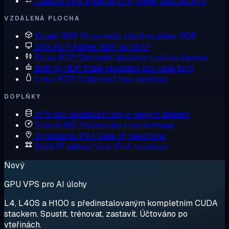
Custom VPS
Vyberte CPU, RAM, disk na míru
VZDÁLENÁ PLOCHA
Koupit RDP
Porovnejte všechny plány RDP
USA RDP
Admin RDP na US IP
Forex RDP
Obchodní desktop s nízkou latencí
Botting RDP
Stále spuštěno pro vaše boty
Linux RDP
Vzdálený Linux desktop
DOPLŇKY
VPS pro ukládání
Plány s velkým diskem
Vlastní ISO
Nabootujte vlastní image
Vyhrazená IPv4
Vaše IP, nesdílená
Další IP adresy
Více IPv4 na server
Nový
GPU VPS pro AI úlohy
L4, L40S a H100 s předinstalovaným kompletním CUDA
stackem. Spustit, trénovat, zastavit. Účtováno po
vteřinách.