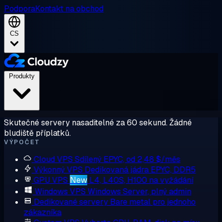
Podpora
Kontakt na obchod
CS
Produkty
Skutečné servery nasaditelné za 60 sekund. Žádné
bludiště příplatků.
VÝPOČET
Cloud VPS
Sdílený EPYC, od 2,48 $/měs
Výkonný VPS
Dedikovaná jádra EPYC, DDR5
GPU VPS
New
L4, L40S, H100 na vyžádání
Windows VPS
Windows Server, plný admin
Dedikované servery
Bare metal pro jednoho
zákazníka