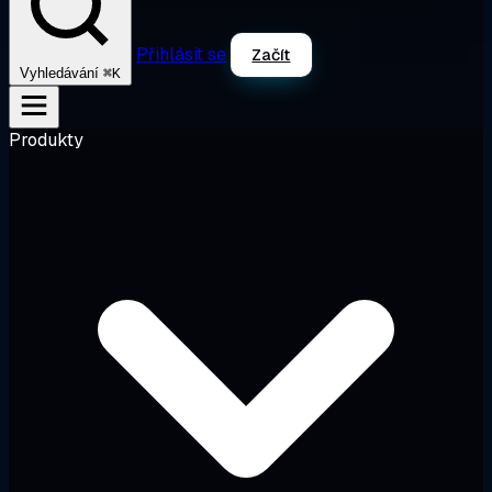
Přihlásit se
Začít
⌘K
Vyhledávání
Produkty