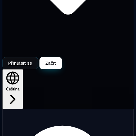
Přihlásit se
Začít
Čeština