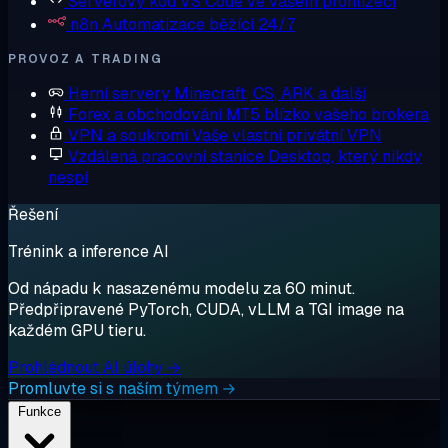
Serverový kód
VS Code ve vašem prohlížeči
n8n
Automatizace běžící 24/7
PROVOZ A TRADING
Herní servery
Minecraft, CS, ARK a další
Forex a obchodování
MT5 blízko vašeho brokera
VPN a soukromí
Vaše vlastní privátní VPN
Vzdálená pracovní stanice
Desktop, který nikdy
nespí
Řešení
Trénink a inference AI
Od nápadu k nasazenému modelu za 60 minut.
Předpřipravené PyTorch, CUDA, vLLM a TGI image na
každém GPU tieru.
Prohlédnout AI úlohy →
Promluvte si s naším týmem →
Funkce