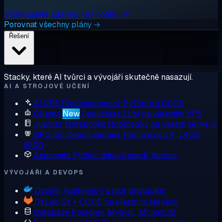
Vyzkoušejte zdarma na 1 hodinu →
Porovnat všechny plány →
Řešení
Stacky, které AI tvůrci a vývojáři skutečně nasazují.
AI A STROJOVÉ UČENÍ
AI VPS
Předinstalovaný PyTorch a CUDA
Ollama
New
Spouštějte LLM na vlastním VPS
Jupyter Notebooks
Notebooky na vašem serveru
GPU pro Deep Learning
Trénujte na L4, L40S,
H100
Anaconda
Python datový stack, hotovo
VÝVOJÁŘI A DEVOPS
Docker
Kontejnery s root přístupem
GitLab
Git + CI/CD na vlastním serveru
Databáze
Postgres, MySQL, MongoDB