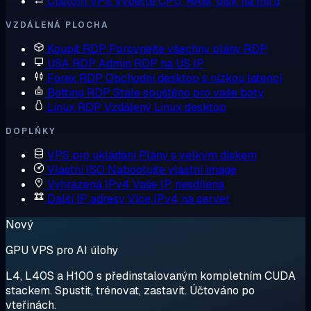
Custom VPS
Vyberte CPU, RAM, disk na míru
VZDÁLENÁ PLOCHA
Koupit RDP
Porovnejte všechny plány RDP
USA RDP
Admin RDP na US IP
Forex RDP
Obchodní desktop s nízkou latencí
Botting RDP
Stále spuštěno pro vaše boty
Linux RDP
Vzdálený Linux desktop
DOPLŇKY
VPS pro ukládání
Plány s velkým diskem
Vlastní ISO
Nabootujte vlastní image
Vyhrazená IPv4
Vaše IP, nesdílená
Další IP adresy
Více IPv4 na server
Nový
GPU VPS pro AI úlohy
L4, L40S a H100 s předinstalovaným kompletním CUDA
stackem. Spustit, trénovat, zastavit. Účtováno po
vteřinách.