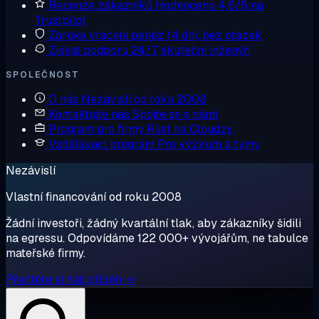
Recenze zákazníků
Hodnoceno 4,6/5 na
Trustpilot
Záruka vrácení peněz
14 dní, bez otázek
Získat podporu
24/7, skuteční inženýři
SPOLEČNOST
O nás
Nezávislí od roku 2008
Kontaktujte nás
Spojte se s námi
Program pro firmy
Růst na Cloudzy
Vzdělávací program
Pro výzkum a týmy
Nezávislí
Vlastní financování od roku 2008
Žádní investoři, žádný kvartální tlak, aby zákazníky šidili
na egressu. Odpovídáme 122 000+ vývojářům, ne tabulce
mateřské firmy.
Přečtěte si náš příběh →