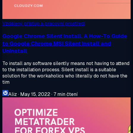
Vzdálený přístup a pracovní prostředí
Google Chrome Silent Install. A How-To Guide
to Google Chrome MSI Silent Install and
Uninstall
To install any software silently means not having to attend
to the installation process. Silent install is a suitable
solution for the workaholics who literally do not have the
tim
Aliz
·
May 15, 2022
·
7 min čtení