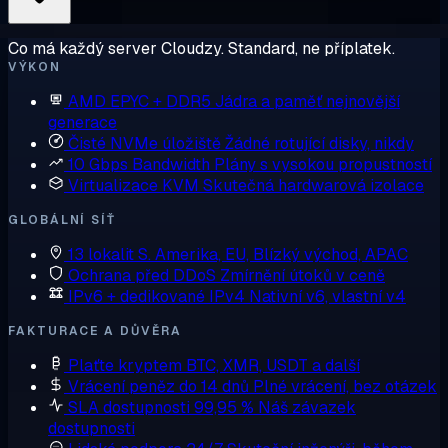
Co má každý server Cloudzy. Standard, ne příplatek.
VÝKON
AMD EPYC + DDR5
Jádra a paměť nejnovější
generace
Čisté NVMe úložiště
Žádné rotující disky, nikdy
10 Gbps Bandwidth
Plány s vysokou propustností
Virtualizace KVM
Skutečná hardwarová izolace
GLOBÁLNÍ SÍŤ
13 lokalit
S. Amerika, EU, Blízký východ, APAC
Ochrana před DDoS
Zmírnění útoků v ceně
IPv6 + dedikované IPv4
Nativní v6, vlastní v4
FAKTURACE A DŮVĚRA
Plaťte kryptem
BTC, XMR, USDT a další
Vrácení peněz do 14 dnů
Plné vrácení, bez otázek
SLA dostupnosti 99,95 %
Náš závazek
dostupnosti