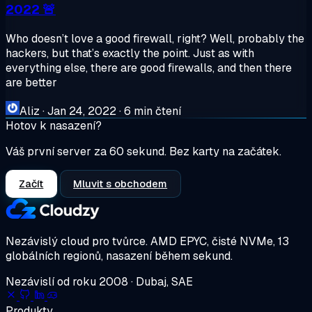
2022 🚨
Who doesn’t love a good firewall, right? Well, probably the
hackers, but that’s exactly the point. Just as with
everything else, there are good firewalls, and then there
are better
Aliz
·
Jan 24, 2022
·
6 min čtení
Hotov k nasazení?
Váš první server za 60 sekund. Bez karty na začátek.
Začít
Mluvit s obchodem
Nezávislý cloud pro tvůrce.
AMD EPYC, čisté NVMe, 13
globálních regionů, nasazení během sekund.
Nezávislí od roku 2008 · Dubaj, SAE
Produkty