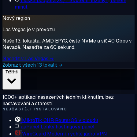
Lidská podpora 24/7
Skuteční inženýři, během
minut
Nový region
Las Vegas je v provozu
Naše 13. lokalita: AMD EPYC, čisté NVMe a síť 40 Gbps v
Nevadě. Nasaďte za 60 sekund.
Nasadit v Las Vegas →
Zobrazit všech 13 lokalit →
Tržiště
1000+ aplikací nasazených jedním kliknutím, bez
nastavování a starostí.
NEJČASTĚJI INSTALOVÁNO
MikroTik CHR
RouterOS v cloudu
aaPanel
Lehký hostingový panel
WireGuard
Moderní, rychlé jádro VPN