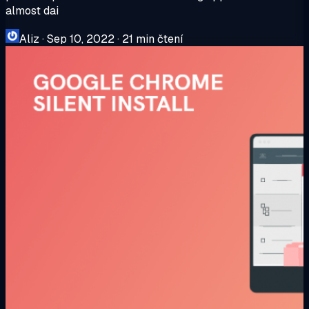
almost dai
Aliz
·
Sep 10, 2022
·
21 min čtení