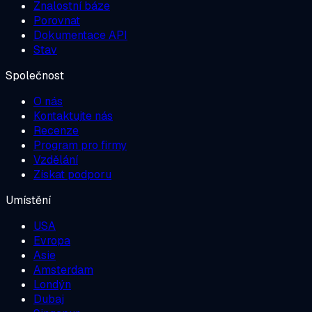
Znalostní báze
Porovnat
Dokumentace API
Stav
Společnost
O nás
Kontaktujte nás
Recenze
Program pro firmy
Vzdělání
Získat podporu
Umístění
USA
Evropa
Asie
Amsterdam
Londýn
Dubaj