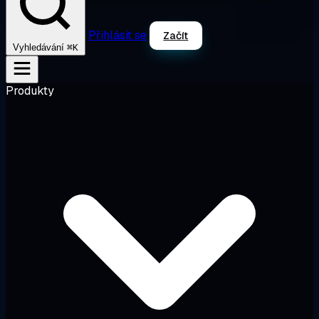
Přihlásit se
Začít
⌘K
Vyhledávání
Produkty