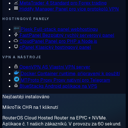
MetaTrader 4
Standard pro Forex trading
Hiddify Manager
Panel pro více protokolů VPN
HOSTINGOVÉ PANELY
Plesk
Full-stack panel webhostingu
FastPanel
Bezplatný rychlý serverový panel
CloudPanel
Panel pro PHP a Node.js
cPanel
Klasický hostingový panel
VPN A NÁSTROJE
OpenVPN AS
Vlastní VPN server
Docker
Container runtime, připravený k použití
MTProto Proxy
Proxy nativní pro Telegram
BlueStacks
Android aplikace na VPS
Nejčastěji instalováno
MikroTik CHR na 1 kliknutí
RouterOS Cloud Hosted Router na EPYC + NVMe.
Aplikace č. 1 našich zákazníků. V provozu za 60 sekund.