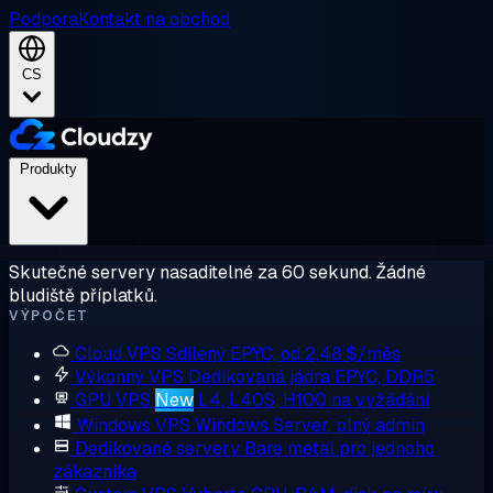
Podpora
Kontakt na obchod
CS
Produkty
Skutečné servery nasaditelné za 60 sekund. Žádné
bludiště příplatků.
VÝPOČET
Cloud VPS
Sdílený EPYC, od 2,48 $/měs
Výkonný VPS
Dedikovaná jádra EPYC, DDR5
GPU VPS
New
L4, L40S, H100 na vyžádání
Windows VPS
Windows Server, plný admin
Dedikované servery
Bare metal pro jednoho
zákazníka