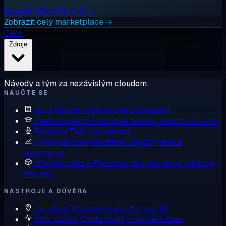
Nasadit MikroTik CHR →
Zobrazit celý marketplace →
Ceny
Zdroje
Návody a tým za nezávislým cloudem.
NAUČTE SE
Blog
Návody a technické poznámky
Znalostní báze
Podrobné návody krok za krokem
Redakce
Tisk a oznámení
Porovnat poskytovatele
Cloudzy versus
alternativy
Všechny zdroje
Průvodci, dokumentace, nástroje,
novinky
NÁSTROJE A DŮVĚRA
Zrcadlení
Otestujte naši síť z vaší IP
Stav služeb
Dostupnost v reálném čase