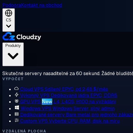
Podpora
Kontakt na obchod
CS
Produkty
Skutečné servery nasaditelné za 60 sekund. Žádné bludiště
VÝPOČET
Cloud VPS
Sdílený EPYC, od 2,48 $/měs
Výkonný VPS
Dedikovaná jádra EPYC, DDR5
GPU VPS
New
L4, L40S, H100 na vyžádání
Windows VPS
Windows Server, plný admin
Dedikované servery
Bare metal pro jednoho zákaz
Custom VPS
Vyberte CPU, RAM, disk na míru
VZDÁLENÁ PLOCHA