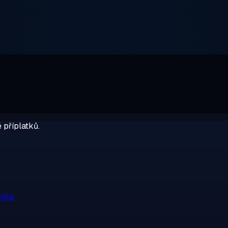
 příplatků.
níka