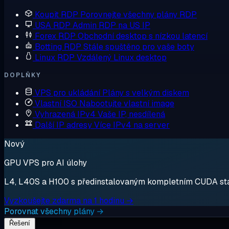
Koupit RDP
Porovnejte všechny plány RDP
USA RDP
Admin RDP na US IP
Forex RDP
Obchodní desktop s nízkou latencí
Botting RDP
Stále spuštěno pro vaše boty
Linux RDP
Vzdálený Linux desktop
DOPLŇKY
VPS pro ukládání
Plány s velkým diskem
Vlastní ISO
Nabootujte vlastní image
Vyhrazená IPv4
Vaše IP, nesdílená
Další IP adresy
Více IPv4 na server
Nový
GPU VPS pro AI úlohy
L4, L40S a H100 s předinstalovaným kompletním CUDA stack
Vyzkoušejte zdarma na 1 hodinu →
Porovnat všechny plány →
Řešení