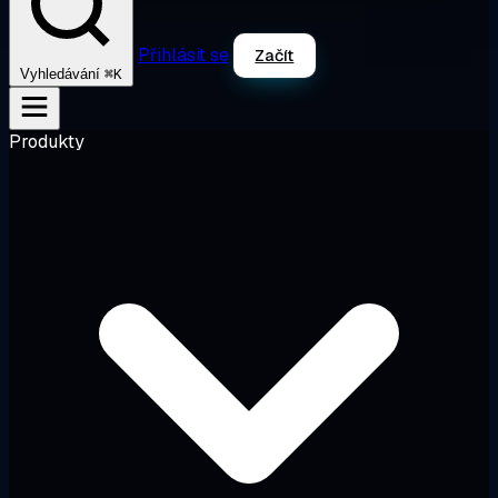
Přihlásit se
Začít
⌘K
Vyhledávání
Produkty