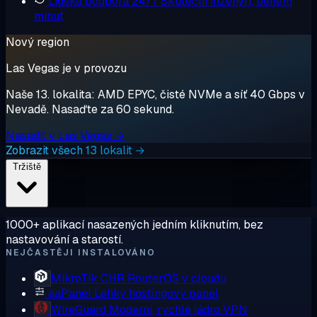
Lidská podpora 24/7
Skuteční inženýři, během
minut
Nový region
Las Vegas je v provozu
Naše 13. lokalita: AMD EPYC, čisté NVMe a síť 40 Gbps v
Nevadě. Nasaďte za 60 sekund.
Nasadit v Las Vegas →
Zobrazit všech 13 lokalit →
Tržiště
1000+ aplikací nasazených jedním kliknutím, bez
nastavování a starostí.
NEJČASTĚJI INSTALOVÁNO
MikroTik CHR
RouterOS v cloudu
aaPanel
Lehký hostingový panel
WireGuard
Moderní, rychlé jádro VPN