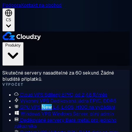
Podpora
Kontakt na obchod
CS
Produkty
Skutečné servery nasaditelné za 60 sekund. Žádné
bludiště příplatků.
VÝPOČET
Cloud VPS
Sdílený EPYC, od 2,48 $/měs
Výkonný VPS
Dedikovaná jádra EPYC, DDR5
GPU VPS
New
L4, L40S, H100 na vyžádání
Windows VPS
Windows Server, plný admin
Dedikované servery
Bare metal pro jednoho
zákazníka