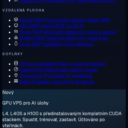
Custom VPS
Vyberte CPU, RAM, disk na míru
VZDÁLENÁ PLOCHA
Koupit RDP
Porovnejte všechny plány RDP
USA RDP
Admin RDP na US IP
Forex RDP
Obchodní desktop s nízkou latencí
Botting RDP
Stále spuštěno pro vaše boty
Linux RDP
Vzdálený Linux desktop
DOPLŇKY
VPS pro ukládání
Plány s velkým diskem
Vlastní ISO
Nabootujte vlastní image
Vyhrazená IPv4
Vaše IP, nesdílená
Další IP adresy
Více IPv4 na server
Nový
GPU VPS pro AI úlohy
L4, L40S a H100 s předinstalovaným kompletním CUDA
stackem. Spustit, trénovat, zastavit. Účtováno po
vteřinách.