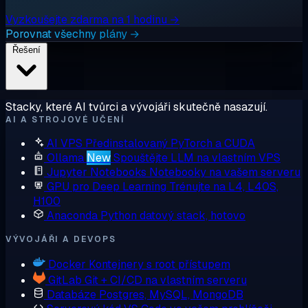
Vyzkoušejte zdarma na 1 hodinu →
Porovnat všechny plány →
Řešení
Stacky, které AI tvůrci a vývojáři skutečně nasazují.
AI A STROJOVÉ UČENÍ
AI VPS
Předinstalovaný PyTorch a CUDA
Ollama
New
Spouštějte LLM na vlastním VPS
Jupyter Notebooks
Notebooky na vašem serveru
GPU pro Deep Learning
Trénujte na L4, L40S,
H100
Anaconda
Python datový stack, hotovo
VÝVOJÁŘI A DEVOPS
Docker
Kontejnery s root přístupem
GitLab
Git + CI/CD na vlastním serveru
Databáze
Postgres, MySQL, MongoDB