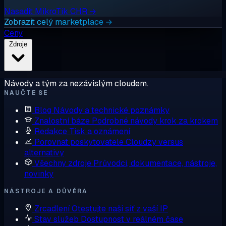
Nasadit MikroTik CHR →
Zobrazit celý marketplace →
Ceny
Zdroje
Návody a tým za nezávislým cloudem.
NAUČTE SE
Blog
Návody a technické poznámky
Znalostní báze
Podrobné návody krok za krokem
Redakce
Tisk a oznámení
Porovnat poskytovatele
Cloudzy versus
alternativy
Všechny zdroje
Průvodci, dokumentace, nástroje,
novinky
NÁSTROJE A DŮVĚRA
Zrcadlení
Otestujte naši síť z vaší IP
Stav služeb
Dostupnost v reálném čase