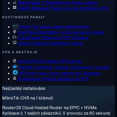
MetaTrader 4
Standard pro Forex trading
Hiddify Manager
Panel pro více protokolů VPN
HOSTINGOVÉ PANELY
Plesk
Full-stack panel webhostingu
FastPanel
Bezplatný rychlý serverový panel
CloudPanel
Panel pro PHP a Node.js
cPanel
Klasický hostingový panel
VPN A NÁSTROJE
OpenVPN AS
Vlastní VPN server
Docker
Container runtime, připravený k použití
MTProto Proxy
Proxy nativní pro Telegram
BlueStacks
Android aplikace na VPS
Nejčastěji instalováno
MikroTik CHR na 1 kliknutí
RouterOS Cloud Hosted Router na EPYC + NVMe.
Aplikace č. 1 našich zákazníků. V provozu za 60 sekund.