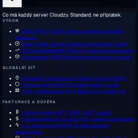
Co má každý server Cloudzy. Standard, ne příplatek.
VÝKON
AMD EPYC + DDR5
Jádra a paměť nejnovější
generace
Čisté NVMe úložiště
Žádné rotující disky, nikdy
10 Gbps Bandwidth
Plány s vysokou propustností
Virtualizace KVM
Skutečná hardwarová izolace
GLOBÁLNÍ SÍŤ
13 lokalit
S. Amerika, EU, Blízký východ, APAC
Ochrana před DDoS
Zmírnění útoků v ceně
IPv6 + dedikované IPv4
Nativní v6, vlastní v4
FAKTURACE A DŮVĚRA
Plaťte kryptem
BTC, XMR, USDT a další
Vrácení peněz do 14 dnů
Plné vrácení, bez otázek
SLA dostupnosti 99,95 %
Náš závazek
dostupnosti