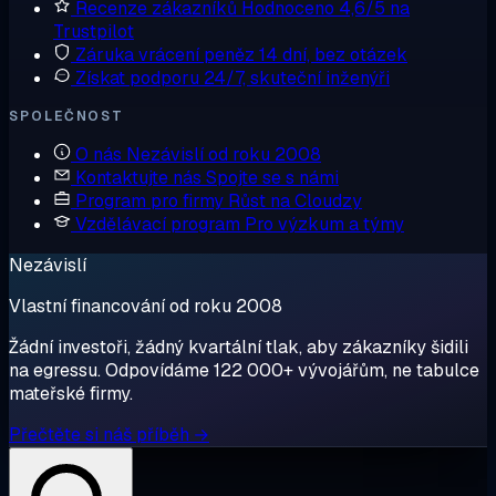
Recenze zákazníků
Hodnoceno 4,6/5 na
Trustpilot
Záruka vrácení peněz
14 dní, bez otázek
Získat podporu
24/7, skuteční inženýři
SPOLEČNOST
O nás
Nezávislí od roku 2008
Kontaktujte nás
Spojte se s námi
Program pro firmy
Růst na Cloudzy
Vzdělávací program
Pro výzkum a týmy
Nezávislí
Vlastní financování od roku 2008
Žádní investoři, žádný kvartální tlak, aby zákazníky šidili
na egressu. Odpovídáme 122 000+ vývojářům, ne tabulce
mateřské firmy.
Přečtěte si náš příběh →