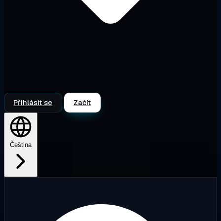
Přihlásit se
Začít
Čeština