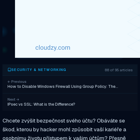
88 of 95 articles
SECURITY & NETWORKING
←
Previous
How to Disable Windows Firewall Using Group Policy: The…
Next
→
IPsec vs SSL: What is the Difference?
Chcete zvýšit bezpečnost svého účtu? Obáváte se
škod, kterou by hacker mohl způsobit vaší kariéře a
osobnímu životu přístupem k vašim účtům? Přesně