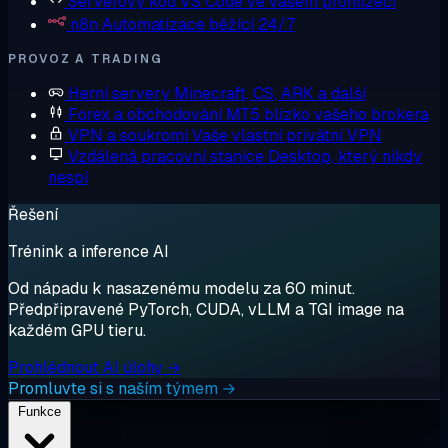
Serverový kód
VS Code ve vašem prohlížeči
n8n
Automatizace běžící 24/7
PROVOZ A TRADING
Herní servery
Minecraft, CS, ARK a další
Forex a obchodování
MT5 blízko vašeho brokera
VPN a soukromí
Vaše vlastní privátní VPN
Vzdálená pracovní stanice
Desktop, který nikdy
nespí
Řešení
Trénink a inference AI
Od nápadu k nasazenému modelu za 60 minut.
Předpřipravené PyTorch, CUDA, vLLM a TGI image na
každém GPU tieru.
Prohlédnout AI úlohy →
Promluvte si s naším týmem →
Funkce