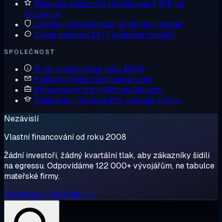
Recenze zákazníků
Hodnoceno 4,6/5 na
Trustpilot
Záruka vrácení peněz
14 dní, bez otázek
Získat podporu
24/7, skuteční inženýři
SPOLEČNOST
O nás
Nezávislí od roku 2008
Kontaktujte nás
Spojte se s námi
Program pro firmy
Růst na Cloudzy
Vzdělávací program
Pro výzkum a týmy
Nezávislí
Vlastní financování od roku 2008
Žádní investoři, žádný kvartální tlak, aby zákazníky šidili
na egressu. Odpovídáme 122 000+ vývojářům, ne tabulce
mateřské firmy.
Přečtěte si náš příběh →