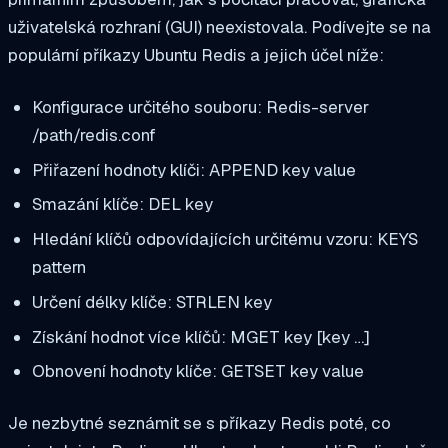
uživatelská rozhraní (GUI) neexistovala. Podívejte se na
populární příkazy Ubuntu Redis a jejich účel níže:
Konfigurace určitého souboru: Redis-server
/path/redis.conf
Přiřazení hodnoty klíči: APPEND key value
Smazání klíče: DEL key
Hledání klíčů odpovídajících určitému vzoru: KEYS
pattern
Určení délky klíče: STRLEN key
Získání hodnot více klíčů: MGET key [key …]
Obnovení hodnoty klíče: GETSET key value
Je nezbytné seznámit se s příkazy Redis poté, co