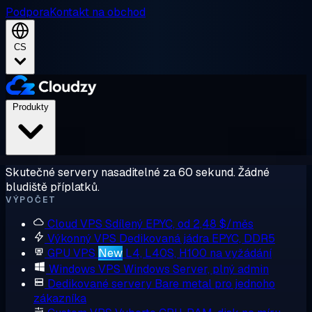
Podpora
Kontakt na obchod
CS
Produkty
Skutečné servery nasaditelné za 60 sekund. Žádné
bludiště příplatků.
VÝPOČET
Cloud VPS
Sdílený EPYC, od 2,48 $/měs
Výkonný VPS
Dedikovaná jádra EPYC, DDR5
GPU VPS
New
L4, L40S, H100 na vyžádání
Windows VPS
Windows Server, plný admin
Dedikované servery
Bare metal pro jednoho
zákazníka