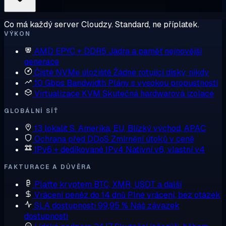
Co má každý server Cloudzy. Standard, ne příplatek.
VÝKON
AMD EPYC + DDR5
Jádra a paměť nejnovější
generace
Čisté NVMe úložiště
Žádné rotující disky, nikdy
10 Gbps Bandwidth
Plány s vysokou propustností
Virtualizace KVM
Skutečná hardwarová izolace
GLOBÁLNÍ SÍŤ
13 lokalit
S. Amerika, EU, Blízký východ, APAC
Ochrana před DDoS
Zmírnění útoků v ceně
IPv6 + dedikované IPv4
Nativní v6, vlastní v4
FAKTURACE A DŮVĚRA
Plaťte kryptem
BTC, XMR, USDT a další
Vrácení peněz do 14 dnů
Plné vrácení, bez otázek
SLA dostupnosti 99,95 %
Náš závazek
dostupnosti