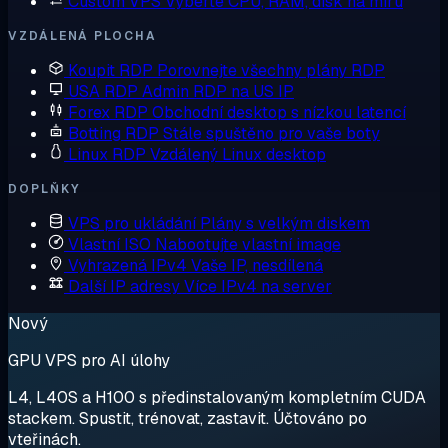
Custom VPS
Vyberte CPU, RAM, disk na míru
VZDÁLENÁ PLOCHA
Koupit RDP
Porovnejte všechny plány RDP
USA RDP
Admin RDP na US IP
Forex RDP
Obchodní desktop s nízkou latencí
Botting RDP
Stále spuštěno pro vaše boty
Linux RDP
Vzdálený Linux desktop
DOPLŇKY
VPS pro ukládání
Plány s velkým diskem
Vlastní ISO
Nabootujte vlastní image
Vyhrazená IPv4
Vaše IP, nesdílená
Další IP adresy
Více IPv4 na server
Nový
GPU VPS pro AI úlohy
L4, L40S a H100 s předinstalovaným kompletním CUDA
stackem. Spustit, trénovat, zastavit. Účtováno po
vteřinách.