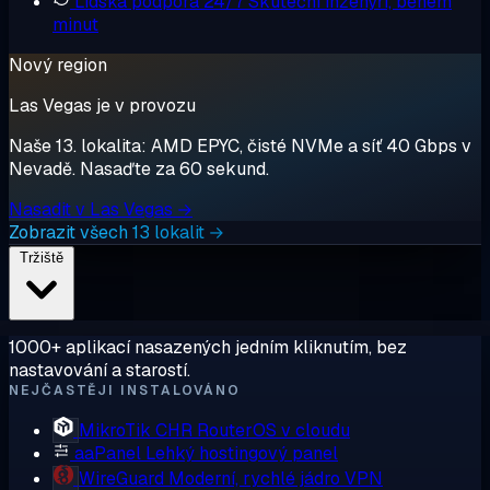
Lidská podpora 24/7
Skuteční inženýři, během
minut
Nový region
Las Vegas je v provozu
Naše 13. lokalita: AMD EPYC, čisté NVMe a síť 40 Gbps v
Nevadě. Nasaďte za 60 sekund.
Nasadit v Las Vegas →
Zobrazit všech 13 lokalit →
Tržiště
1000+ aplikací nasazených jedním kliknutím, bez
nastavování a starostí.
NEJČASTĚJI INSTALOVÁNO
MikroTik CHR
RouterOS v cloudu
aaPanel
Lehký hostingový panel
WireGuard
Moderní, rychlé jádro VPN