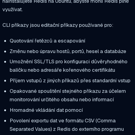
nainstalujete Redis na Ubuntu, abyste mohli Redis plně
využívat.
CLI příkazy jsou editační příkazy používané pro:
Quotování řetězců a escapování
Změnu nebo úpravu hostů, portů, hesel a databáze
Umožnění SSL/TLS pro konfiguraci důvěryhodného
balíčku nebo adresáře kořenového certifikátu
Příjem vstupů z jiných příkazů přes standardní vstup
Opakované spouštění stejného příkazu za účelem
monitorování určitého obsahu nebo informací
Hromadné vkládání dat pomocí
Povolení exportu dat ve formátu CSV (Comma
Separated Values) z Redis do externího programu