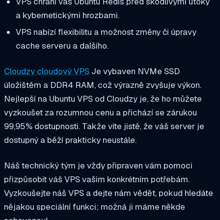
VPS chrání váš Ubuntu Redis před škodlivými útoky
a kybernetickými hrozbami.
VPS nabízí flexibilitu a možnost změny či úpravy
cache serveru a dalšího.
Cloudzy cloudový VPS
Je vybaven NVMe SSD
úložištěm a DDR4 RAM, což výrazně zvyšuje výkon.
Nejlepší na Ubuntu VPS od Cloudzy je, že ho můžete
vyzkoušet za rozumnou cenu a přichází se zárukou
99,95% dostupnosti. Takže víte jistě, že váš server je
dostupný a běží prakticky neustále.
Náš technický tým je vždy připraven vám pomoci
přizpůsobit váš VPS vašim konkrétním potřebám.
Vyzkoušejte náš VPS a dejte nám vědět, pokud hledáte
nějakou speciální funkci; možná ji máme někde