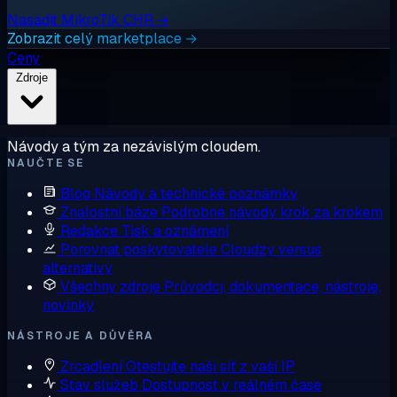
Nasadit MikroTik CHR →
Zobrazit celý marketplace →
Ceny
Zdroje
Návody a tým za nezávislým cloudem.
NAUČTE SE
Blog
Návody a technické poznámky
Znalostní báze
Podrobné návody krok za krokem
Redakce
Tisk a oznámení
Porovnat poskytovatele
Cloudzy versus
alternativy
Všechny zdroje
Průvodci, dokumentace, nástroje,
novinky
NÁSTROJE A DŮVĚRA
Zrcadlení
Otestujte naši síť z vaší IP
Stav služeb
Dostupnost v reálném čase