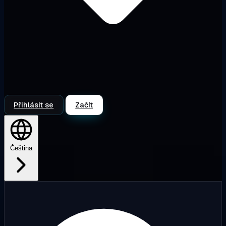
Přihlásit se
Začít
Čeština