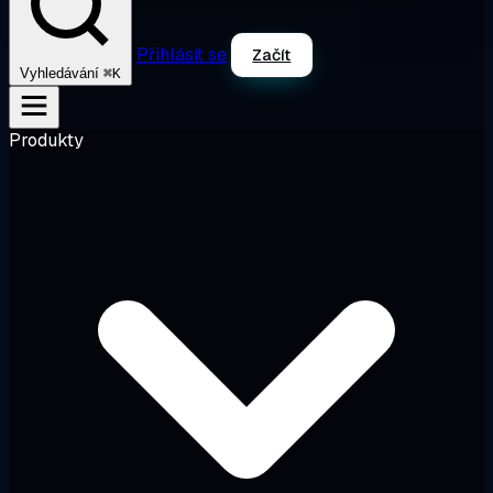
Přihlásit se
Začít
⌘K
Vyhledávání
Produkty