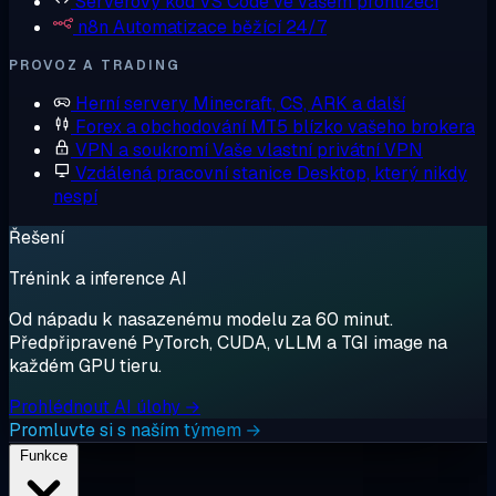
Serverový kód
VS Code ve vašem prohlížeči
n8n
Automatizace běžící 24/7
PROVOZ A TRADING
Herní servery
Minecraft, CS, ARK a další
Forex a obchodování
MT5 blízko vašeho brokera
VPN a soukromí
Vaše vlastní privátní VPN
Vzdálená pracovní stanice
Desktop, který nikdy
nespí
Řešení
Trénink a inference AI
Od nápadu k nasazenému modelu za 60 minut.
Předpřipravené PyTorch, CUDA, vLLM a TGI image na
každém GPU tieru.
Prohlédnout AI úlohy →
Promluvte si s naším týmem →
Funkce