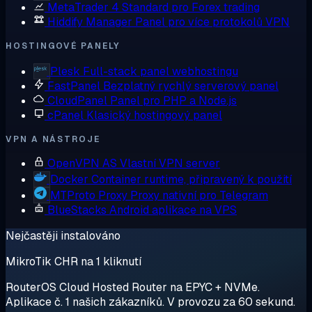
MetaTrader 4
Standard pro Forex trading
Hiddify Manager
Panel pro více protokolů VPN
HOSTINGOVÉ PANELY
Plesk
Full-stack panel webhostingu
FastPanel
Bezplatný rychlý serverový panel
CloudPanel
Panel pro PHP a Node.js
cPanel
Klasický hostingový panel
VPN A NÁSTROJE
OpenVPN AS
Vlastní VPN server
Docker
Container runtime, připravený k použití
MTProto Proxy
Proxy nativní pro Telegram
BlueStacks
Android aplikace na VPS
Nejčastěji instalováno
MikroTik CHR na 1 kliknutí
RouterOS Cloud Hosted Router na EPYC + NVMe.
Aplikace č. 1 našich zákazníků. V provozu za 60 sekund.