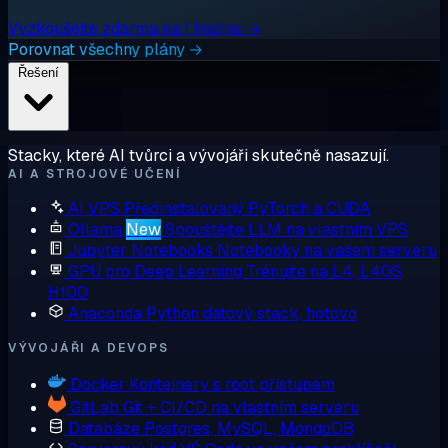
Vyzkoušejte zdarma na 1 hodinu →
Porovnat všechny plány →
Řešení
Stacky, které AI tvůrci a vývojáři skutečně nasazují.
AI A STROJOVÉ UČENÍ
AI VPS
Předinstalovaný PyTorch a CUDA
Ollama
New
Spouštějte LLM na vlastním VPS
Jupyter Notebooks
Notebooky na vašem serveru
GPU pro Deep Learning
Trénujte na L4, L40S,
H100
Anaconda
Python datový stack, hotovo
VÝVOJÁŘI A DEVOPS
Docker
Kontejnery s root přístupem
GitLab
Git + CI/CD na vlastním serveru
Databáze
Postgres, MySQL, MongoDB