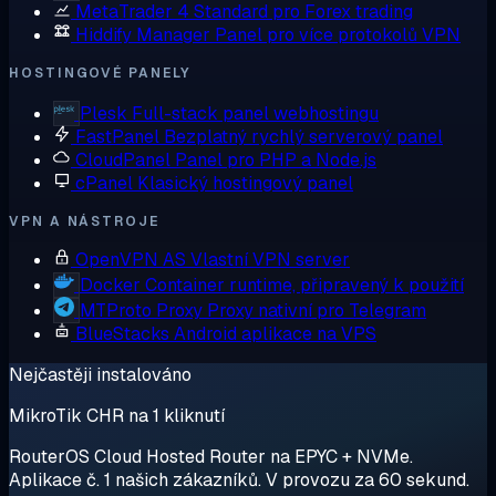
MetaTrader 4
Standard pro Forex trading
Hiddify Manager
Panel pro více protokolů VPN
HOSTINGOVÉ PANELY
Plesk
Full-stack panel webhostingu
FastPanel
Bezplatný rychlý serverový panel
CloudPanel
Panel pro PHP a Node.js
cPanel
Klasický hostingový panel
VPN A NÁSTROJE
OpenVPN AS
Vlastní VPN server
Docker
Container runtime, připravený k použití
MTProto Proxy
Proxy nativní pro Telegram
BlueStacks
Android aplikace na VPS
Nejčastěji instalováno
MikroTik CHR na 1 kliknutí
RouterOS Cloud Hosted Router na EPYC + NVMe.
Aplikace č. 1 našich zákazníků. V provozu za 60 sekund.