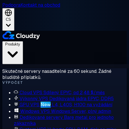
Podpora
Kontakt na obchod
CS
Produkty
Skutečné servery nasaditelné za 60 sekund. Žádné
bludiště příplatků.
VÝPOČET
Cloud VPS
Sdílený EPYC, od 2,48 $/měs
Výkonný VPS
Dedikovaná jádra EPYC, DDR5
GPU VPS
New
L4, L40S, H100 na vyžádání
Windows VPS
Windows Server, plný admin
Dedikované servery
Bare metal pro jednoho
zákazníka