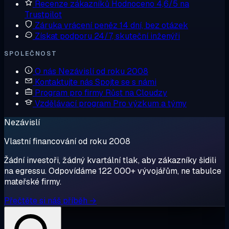
Recenze zákazníků
Hodnoceno 4,6/5 na
Trustpilot
Záruka vrácení peněz
14 dní, bez otázek
Získat podporu
24/7, skuteční inženýři
SPOLEČNOST
O nás
Nezávislí od roku 2008
Kontaktujte nás
Spojte se s námi
Program pro firmy
Růst na Cloudzy
Vzdělávací program
Pro výzkum a týmy
Nezávislí
Vlastní financování od roku 2008
Žádní investoři, žádný kvartální tlak, aby zákazníky šidili
na egressu. Odpovídáme 122 000+ vývojářům, ne tabulce
mateřské firmy.
Přečtěte si náš příběh →