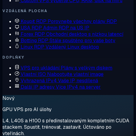
Custom VPS
Vyberte CPU, RAM, disk na míru
VZDÁLENÁ PLOCHA
Koupit RDP
Porovnejte všechny plány RDP
USA RDP
Admin RDP na US IP
Forex RDP
Obchodní desktop s nízkou latencí
Botting RDP
Stále spuštěno pro vaše boty
Linux RDP
Vzdálený Linux desktop
DOPLŇKY
VPS pro ukládání
Plány s velkým diskem
Vlastní ISO
Nabootujte vlastní image
Vyhrazená IPv4
Vaše IP, nesdílená
Další IP adresy
Více IPv4 na server
Nový
GPU VPS pro AI úlohy
L4, L40S a H100 s předinstalovaným kompletním CUDA
stackem. Spustit, trénovat, zastavit. Účtováno po
vteřinách.