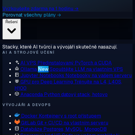
Vyzkoušejte zdarma na 1 hodinu →
Porovnat všechny plány →
Řešení
Stacky, které AI tvůrci a vývojáři skutečně nasazují.
AI A STROJOVÉ UČENÍ
AI VPS
Předinstalovaný PyTorch a CUDA
Ollama
New
Spouštějte LLM na vlastním VPS
Jupyter Notebooks
Notebooky na vašem serveru
GPU pro Deep Learning
Trénujte na L4, L40S,
H100
Anaconda
Python datový stack, hotovo
VÝVOJÁŘI A DEVOPS
Docker
Kontejnery s root přístupem
GitLab
Git + CI/CD na vlastním serveru
Databáze
Postgres, MySQL, MongoDB