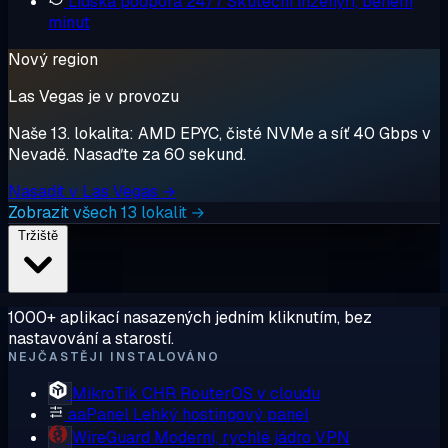
Lidská podpora 24/7
Skuteční inženýři, během
minut
Nový region
Las Vegas je v provozu
Naše 13. lokalita: AMD EPYC, čisté NVMe a síť 40 Gbps v
Nevadě. Nasaďte za 60 sekund.
Nasadit v Las Vegas →
Zobrazit všech 13 lokalit →
Tržiště
1000+ aplikací nasazených jedním kliknutím, bez
nastavování a starostí.
NEJČASTĚJI INSTALOVÁNO
MikroTik CHR
RouterOS v cloudu
aaPanel
Lehký hostingový panel
WireGuard
Moderní, rychlé jádro VPN