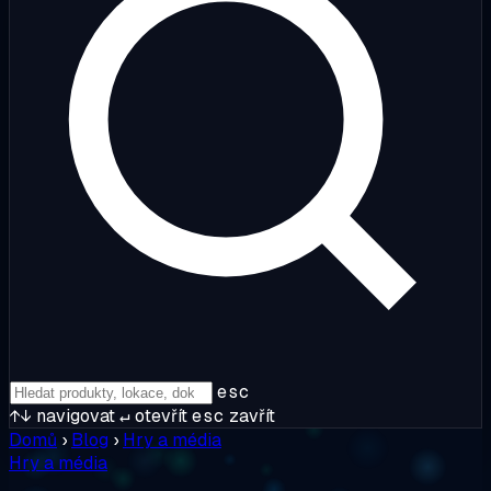
esc
↑↓
navigovat
↵
otevřít
esc
zavřít
Domů
›
Blog
›
Hry a média
Hry a média