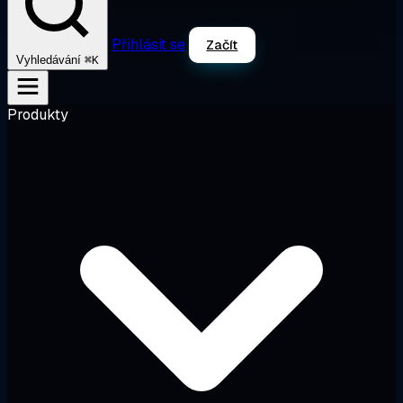
Přihlásit se
Začít
⌘K
Vyhledávání
Produkty