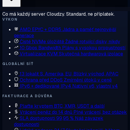
Co má každý server Cloudzy. Standard, ne příplatek.
VÝKON
AMD EPYC + DDR5
Jádra a paměť nejnovější
generace
Čisté NVMe úložiště
Žádné rotující disky, nikdy
10 Gbps Bandwidth
Plány s vysokou propustností
Virtualizace KVM
Skutečná hardwarová izolace
GLOBÁLNÍ SÍŤ
13 lokalit
S. Amerika, EU, Blízký východ, APAC
Ochrana před DDoS
Zmírnění útoků v ceně
IPv6 + dedikované IPv4
Nativní v6, vlastní v4
FAKTURACE A DŮVĚRA
Plaťte kryptem
BTC, XMR, USDT a další
Vrácení peněz do 14 dnů
Plné vrácení, bez otázek
SLA dostupnosti 99,95 %
Náš závazek
dostupnosti