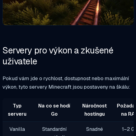
Servery pro výkon a zkušené
uživatele
Pokud vám jde o rychlost, dostupnost nebo maximální
výkon, tyto servery Minecraft jsou postaveny na škálu:
Typ
Na co se hodí
Náročnost
Požada
serveru
Go
hostingu
na RA
Vanilla
Standardní
Snadné
1–2 G