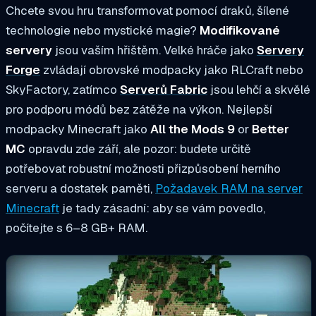
Chcete svou hru transformovat pomocí draků, šílené
technologie nebo mystické magie?
Modifikované
servery
jsou vaším hřištěm. Velké hráče jako
Servery
Forge
zvládají obrovské modpacky jako RLCraft nebo
SkyFactory, zatímco
Serverů Fabric
jsou lehčí a skvělé
pro podporu módů bez zátěže na výkon.
Nejlepší
modpacky Minecraft
jako
All the Mods 9
or
Better
MC
opravdu zde září, ale pozor: budete určitě
potřebovat robustní možnosti přizpůsobení herního
serveru a dostatek paměti,
Požadavek RAM na server
Minecraft
je tady zásadní: aby se vám povedlo,
počítejte s 6–8 GB+ RAM.