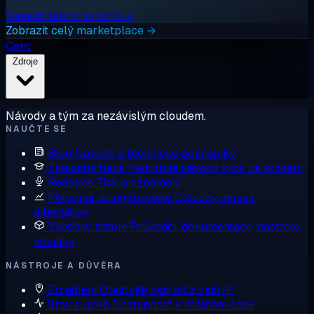
Nasadit MikroTik CHR →
Zobrazit celý marketplace →
Ceny
Zdroje
Návody a tým za nezávislým cloudem.
NAUČTE SE
Blog
Návody a technické poznámky
Znalostní báze
Podrobné návody krok za krokem
Redakce
Tisk a oznámení
Porovnat poskytovatele
Cloudzy versus
alternativy
Všechny zdroje
Průvodci, dokumentace, nástroje,
novinky
NÁSTROJE A DŮVĚRA
Zrcadlení
Otestujte naši síť z vaší IP
Stav služeb
Dostupnost v reálném čase