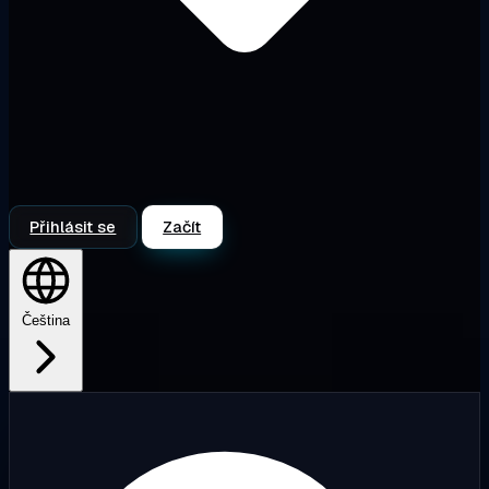
Přihlásit se
Začít
Čeština