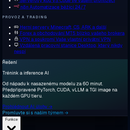
Serverový kód
VS Code ve vašem prohlížeči
n8n
Automatizace běžící 24/7
PROVOZ A TRADING
Herní servery
Minecraft, CS, ARK a další
Forex a obchodování
MT5 blízko vašeho brokera
VPN a soukromí
Vaše vlastní privátní VPN
Vzdálená pracovní stanice
Desktop, který nikdy
nespí
Řešení
Trénink a inference AI
Od nápadu k nasazenému modelu za 60 minut.
Předpřipravené PyTorch, CUDA, vLLM a TGI image na
každém GPU tieru.
Prohlédnout AI úlohy →
Promluvte si s naším týmem →
Funkce